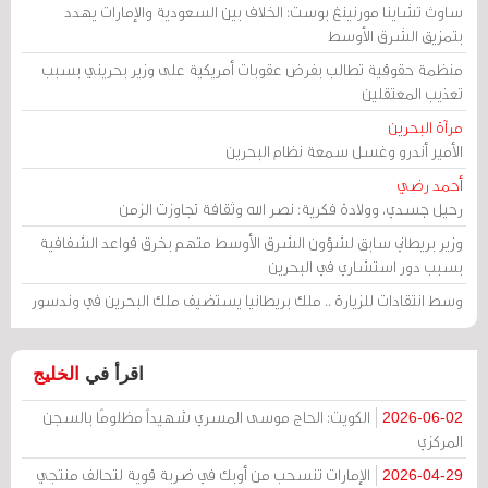
ساوث تشاينا مورنينغ بوست: الخلاف بين السعودية والإمارات يهدد
بتمزيق الشرق الأوسط
منظمة حقوقية تطالب بفرض عقوبات أمريكية على وزير بحريني بسبب
تعذيب المعتقلين
مرآة البحرين
الأمير أندرو وغسل سمعة نظام البحرين
أحمد رضي
رحيل جسدي، وولادة فكرية: نصر الله وثقافة تجاوزت الزمن
وزير بريطاني سابق لشؤون الشرق الأوسط متهم بخرق قواعد الشفافية
بسبب دور استشاري في البحرين
وسط انتقادات للزيارة .. ملك بريطانيا يستضيف ملك البحرين في وندسور
اقرأ في
الخليج
الكويت: الحاج موسى المسري شهيداً مظلومًا بالسجن
2026-06-02
المركزي
الإمارات تنسحب من أوبك في ضربة قوية لتحالف منتجي
2026-04-29