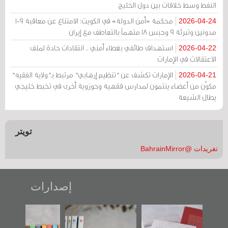
النفط وسط خلافات بين دول الخليج
محكمة «أمن الدولة» في الكويت: الامتناع عن معاقبة 109
2026-04-24
مدونين وتبرئة 9 وحبس 18 متهماً بالتعاطف مع إيران
استهداف طائفي بغطاء أمني .. انتقادات حادة لملف
2026-04-22
الاعتقالات في الإمارات
الإمارات تكشف عن "تنظيم إرهابي" مرتبط بـ"ولاية الفقيه"
2026-04-21
مكوّن من أعضاء ينتمون لمدارس فقهية وحوزوية أخرى في تخبط خليجي
يطال الشيعة
تويتر
تغريدات @BahrainMirror
إصدارات
"حماة الباب الأخير":
تصنيف موضوعي
"مرآة البحرين"
الإصدار الأول عن
للوثائق البريطانية
تصدر حصاد