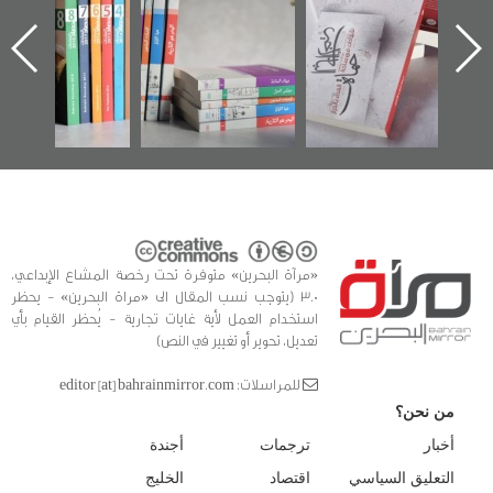
اعتصام الدراز
يقدمه «مركز أوال»
الساحات 2019
ه
وأحداث ساحة
في سلسلة من 5
الفداء لمركز أوال
كتب
للدراسات والتوثيق
«مرآة البحرين» متوفرة تحت رخصة المشاع الإبداعي،
3.0 (يتوجب نسب المقال الى «مراة البحرين» - يحظر
استخدام العمل لأية غايات تجارية - يُحظر القيام بأي
تعديل، تحوير أو تغيير في النص)
للمراسلات: editor [at] bahrainmirror.com
من نحن؟
أخبار
ترجمات
أجندة
التعليق السياسي
اقتصاد
الخليج