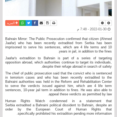
نسخة للطباعة
حفظ الموضوع
فيسبوك
تويتر
أرسل الى صديق
واتساب
المزيد
2022-01-30 - 7:48 م
Bahrain Mirror: The Public Prosecution confirmed that citizen (Ahmed
Jaafar) who has been recently extradited from Serbia has been
imprisoned to serve his sentences, which are 4 life terms and 10
years in jail, in addition to the fines.
Jaafar's extradition to Bahrain is part of a series of targeting
opposition abroad, which authorities continue to target its individuals,
despite their refuge abroad in search of safety.
The chief of public prosecution said that the convict who is sentenced
in terrorism cases and who has been recently extradited to the
Bahraini authorities was held in the Reform and Rehabilitation Center
to serve the verdicts issued against him, which are 4 life term
sentences, 10-year jail term in addition to fines. He was also able to
appeal these verdicts as permitted by law.
Human Rights Watch condemned in a statement that
Serbia extradited a Bahraini political dissident to Bahrain, despite an
order by the European Court of Human Rights that
specifically prohibited his extradition pending more information.