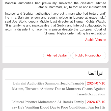
Bahraini authorities had previously subjected the dissident, Ahmed
Jafar Muhammad, 48, to torture and ill-treatment.
"Interpol and Serbian authorities have put a man who fled torture and
life in a Bahraini prison and sought refuge in Europe at grave risk,"
said Joe Stork, deputy Middle East director at Human Rights Watch.
"It is terrifying and inexcusable that Serbia and Interpol collaborated to
return a dissident to face life in prison despite the European Court of
Human Rights order halting his extradition."
Arabic Version
Ahmed Jaafar
Public Prosecution
اقرأ أيضا
Bahraini Authorities Summon Head of Sanabis
2024-07-10
Ma'tam, Threaten "Actions" Due to Mourners' Chants Against
Israeli Occupation
Political Prisoner Mohammad Al-Raml's Family
2024-07-10
Say He's Vomiting Blood Due to Poor Conditions, Fear for His