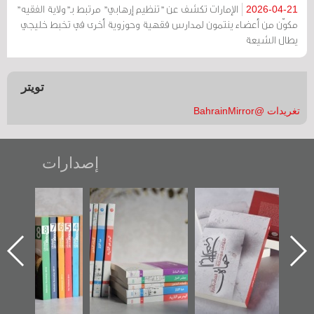
الإمارات تكشف عن "تنظيم إرهابي" مرتبط بـ"ولاية الفقيه"
2026-04-21
مكوّن من أعضاء ينتمون لمدارس فقهية وحوزوية أخرى في تخبط خليجي
يطال الشيعة
تويتر
تغريدات @BahrainMirror
إصدارات
"حماة الباب الأخير":
تصنيف موضوعي
"مرآة البحرين"
الإصدار الأول عن
للوثائق البريطانية
تصدر حصاد
اعتصام الدراز
يقدمه «مركز أوال»
الساحات 2019
ه
وأحداث ساحة
في سلسلة من 5
الفداء لمركز أوال
كتب
للدراسات والتوثيق