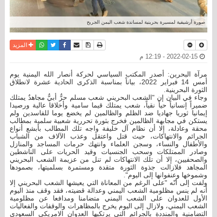
صورة أرشيفية لمسيرة بحرينية لمساندة شعب اليمن الجريح
نسخة للطباعة
حفظ الموضوع
فيسبوك
تويتر
أرسل الى صديق
واتساب
المزيد
2022-02-15 - 12:19 م
مرآة البحرين: أصدر المكتب السياسي لحركة أنصار الله اليمنية يوم
أمس 14 فبراير 2022، بياناً بمناسبة الذكرى الحادية عشرة لانطلاق
الثورة البحرينية.
وجاء في البيان إن "الشعب البحريني شعب مسلم حرٌّ أبيٌّ مجاهدٌ يمتلك
ضميراً إنسانياً حياً نقياً، شعب يمتلك قيما سامية وأخلاقا عالية ورصيدا
إيمانيا ثوريا جهاديا ضد الظلم والظالمين لم يخضع يوما للفاسدين ولم
يستكن في مجابهة الظالمين فخرج بثورة تحررية شعبية سلمية بمطالب
محقة وعادلة، إلا أن نظام آل خليفة واجه تلك المطالب بأبشع أنواع
الجرائم والانتهاكات، حيث قتل واعتقل وعذب الآلاف من الشباب
والأطفال والنساء، وسجن العلماء وانتهك حرمات المساجد والمنازل
وصادر الممتلكات وسحب الجنسيات وقيد الحريات على الناشطين
والصحفيين، إلا أن تلك الانتهاكات لم تنل من عزيمة الشعب البحريني
المجاهد فلازالت جذوة الثورة متقدة ومستمرة بسلميتها، بصمودها
وشموخها وعنفوانها إلى اليوم".
ولفت إلى أنّه "على الرغم من المعاناة التي يعيشها الشعب البحريني إلا
أنه لم ينس مظلومية الشعب اليمني وعدالة قضيته، فقد وقف منذ اليوم
الأول للعدوان على الشعب اليمني متضامنا ومدافعا عن مظلومية
الشعب اليمني، ولازال إلى اليوم يخرج بالمظاهرات والوقفات والفعاليات
التضامنية والمنددة بالجرائم التي يرتكبها العدوان الامريكي السعودي