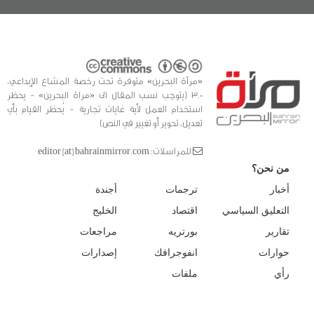
«مرآة البحرين» متوفرة تحت رخصة المشاع الإبداعي،
3.0 (يتوجب نسب المقال الى «مراة البحرين» - يحظر
استخدام العمل لأية غايات تجارية - يُحظر القيام بأي
تعديل، تحوير أو تغيير في النص)
للمراسلات: editor [at] bahrainmirror.com
من نحن؟
أخبار
ترجمات
أجندة
التعليق السياسي
اقتصاد
الخليج
تقارير
بورتريه
مراجعات
حوارات
انفوجرافك
إصدارات
رأي
ملفات