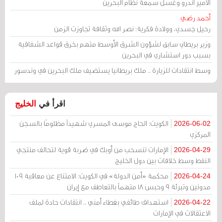
الأمير أندرو وغسل سمعة نظام البحرين
أحمد رضي
رحيل جسدي، وولادة فكرية: نصر الله وثقافة تجاوزت الزمن
وزير بريطاني سابق لشؤون الشرق الأوسط متهم بخرق قواعد الشفافية
بسبب دور استشاري في البحرين
وسط انتقادات للزيارة .. ملك بريطانيا يستضيف ملك البحرين في وندسور
اقرأ في
الخليج
الكويت: الحاج موسى المسري شهيداً مظلومًا بالسجن
2026-06-02
المركزي
الإمارات تنسحب من أوبك في ضربة قوية لتحالف منتجي
2026-04-29
النفط وسط خلافات بين دول الخليج
محكمة «أمن الدولة» في الكويت: الامتناع عن معاقبة 109
2026-04-24
مدونين وتبرئة 9 وحبس 18 متهماً بالتعاطف مع إيران
استهداف طائفي بغطاء أمني .. انتقادات حادة لملف
2026-04-22
الاعتقالات في الإمارات