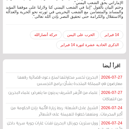
الإماراتي بحق الشعب اليمني".
وختم البيان بالقول "إننا في الشعب اليمني كنا ولازلنا على موقفنا المؤيد
والمساند والمتضامن مع الشعب البحريني في ثورته نحو الحرية والعدالة
والاستقلال والكرامة حتى تحقيق النصر بإذن الله تعالى".
14 فبراير
الحرب على اليمن
حركة أنصارالله
الذكرى الحادية عشرة لثورة 14 فبراير
اقرأ أيضا
البحرين تخسر محاولتها لمنع دعوى قضائية رفعها
2026-07-27
معارضون في المملكة المتحدة بشأن برامج التجسس
علماء من الأزهر الشريف يدينون ما يتعرض علماء البحرين
2026-07-27
من انتهاكات
الشيخ عادل الشعلة: ربط زيارة الأئمة بإذن الحكومة من
2026-07-24
أكبر المحرمات.. ومنعها خطوة للهيمنة على الشعائر
وول ستريت جورنال: البحرين نفذت غارات جوية سرية داخل
2026-07-24