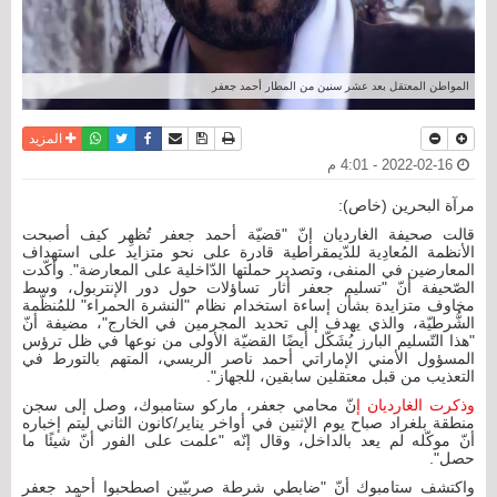
المواطن المعتقل بعد عشر سنين من المطار أحمد جعفر
نسخة للطباعة
حفظ الموضوع
فيسبوك
تويتر
أرسل الى صديق
واتساب
المزيد
2022-02-16 - 4:01 م
مرآة البحرين (خاص):
قالت صحيفة الغارديان إنّ "قضيّة أحمد جعفر تُظهِر كيف أصبحت
الأنظمة المُعادِية للدّيمقراطية قادرة على نحو متزايد على استهداف
المعارضين في المنفى، وتصدير حملتها الدّاخلية على المعارضة". وأكّدت
الصّحيفة أنّ "تسليم جعفر أثار تساؤلات حول دور الإنتربول، وسط
مخاوف متزايدة بشأن إساءة استخدام نظام "النشرة الحمراء" للمُنظّمة
الشُّرطيّة، والذي يهدف إلى تحديد المجرمين في الخارج"، مضيفة أنّ
"هذا التّسليم البارز يُشَكّل أيضًا القضيّة الأولى من نوعها في ظل ترؤس
المسؤول الأمني ​​الإماراتي أحمد ناصر الريسي، المتهم بالتورط في
التعذيب من قبل معتقلين سابقين، للجهاز".
وذكرت الغارديان إ
نّ محامي جعفر، ماركو ستامبوك، وصل إلى سجن
منطقة بلغراد صباح يوم الإثنين في أواخر يناير/كانون الثاني ليتم إخباره
أنّ موكّله لم يعد بالداخل، وقال إنّه "علمت على الفور أنّ شيئًا ما
حصل".
واكتشف ستامبوك أنّ "ضابطي شرطة صربيّين اصطحبوا أحمد جعفر