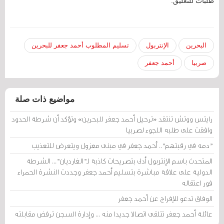
طلبات للتعليق.
البحرين
الإنتربول
تسليم المطلوب أحمد جعفر للبحرين
صربيا
أحمد جعفر
مواضيع ذات صلة
رايتس ووتش تنتقد «ترحيل أحمد جعفر للبحرين» وتؤكد أن شرطة الحدود
وافقت على طلبه اللجوء لصربيا
"دمه في رقبتهم".. أحمد جعفر في مبنى معزول ويتعرض للتعذيب
المتحدث باسم الإنتربول أدلى بتصريحات كاذبة لـ"الغارديان"... الشرطة
الدولية على علاقة مباشرة بتسليم أحمد جعفر وجددت النشرة الحمراء
فور اعتقاله
الوفاق تدعو للإفراج عن أحمد جعفر
عائلة أحمد جعفر تتلقى اتصالا جديدا منه ... وإدارة السجن ترفض مقابلته