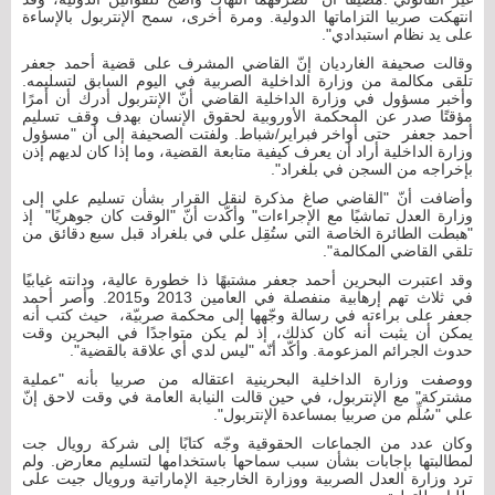
انتهكت صربيا التزاماتها الدولية. ومرة أخرى، سمح الإنتربول بالإساءة
على يد نظام استبدادي".
وقالت صحيفة الغارديان إنّ القاضي المشرف على قضية أحمد جعفر
تلقى مكالمة من وزارة الداخلية الصربية في اليوم السابق لتسليمه.
وأخبر مسؤول في وزارة الداخلية القاضي أنّ الإنتربول أدرك أن أمرًا
مؤقتًا صدر عن المحكمة الأوروبية لحقوق الإنسان بهدف وقف تسليم
أحمد جعفر حتى أواخر فبراير/شباط. ولفتت الصحيفة إلى أن "مسؤول
وزارة الداخلية أراد أن يعرف كيفية متابعة القضية، وما إذا كان لديهم إذن
بإخراجه من السجن في بلغراد".
وأضافت أنّ "القاضي صاغ مذكرة لنقل القرار بشأن تسليم علي إلى
وزارة العدل تماشيًا مع الإجراءات" وأكّدت أنّ "الوقت كان جوهريًا" إذ
"هبطت الطائرة الخاصة التي ستُقِل علي في بلغراد قبل سبع دقائق من
تلقي القاضي المكالمة".
وقد اعتبرت البحرين أحمد جعفر مشتبهًا ذا خطورة عالية، ودانته غيابيًا
في ثلاث تهم إرهابية منفصلة في العامين 2013 و2015. وأصر أحمد
جعفر على براءته في رسالة وجّهها إلى محكمة صربيّة، حيث كتب أنه
يمكن أن يثبت أنه كان كذلك، إذ لم يكن متواجدًا في البحرين وقت
حدوث الجرائم المزعومة. وأكّد أنّه "ليس لدي أي علاقة بالقضية".
ووصفت وزارة الداخلية البحرينية اعتقاله من صربيا بأنه "عملية
مشتركة" مع الإنتربول، في حين قالت النيابة العامة في وقت لاحق إنّ
علي "سُلِّم من صربيا بمساعدة الإنتربول".
وكان عدد من الجماعات الحقوقية وجّه كتابًا إلى شركة رويال جت
لمطالبتها بإجابات بشأن سبب سماحها باستخدامها لتسليم معارض. ولم
ترد وزارة العدل الصربية ووزارة الخارجية الإماراتية ورويال جيت على