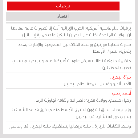
ترجمات
اقتصاد
برقيات دبلوماسية أمريكية: الحرب الإيرانية أدت إلى تصورات عامة مفادها
أن الولايات المتحدة تخلت عن البحرين للتركيز على حماية إسرائيل
ساوث تشاينا مورنينغ بوست: الخلاف بين السعودية والإمارات يهدد
بتمزيق الشرق الأوسط
منظمة حقوقية تطالب بفرض عقوبات أمريكية على وزير بحريني بسبب
تعذيب المعتقلين
مرآة البحرين
الأمير أندرو وغسل سمعة نظام البحرين
أحمد رضي
رحيل جسدي، وولادة فكرية: نصر الله وثقافة تجاوزت الزمن
وزير بريطاني سابق لشؤون الشرق الأوسط متهم بخرق قواعد الشفافية
بسبب دور استشاري في البحرين
وسط انتقادات للزيارة .. ملك بريطانيا يستضيف ملك البحرين في وندسور