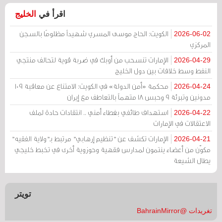
اقرأ في
الخليج
الكويت: الحاج موسى المسري شهيداً مظلومًا بالسجن
2026-06-02
المركزي
الإمارات تنسحب من أوبك في ضربة قوية لتحالف منتجي
2026-04-29
النفط وسط خلافات بين دول الخليج
محكمة «أمن الدولة» في الكويت: الامتناع عن معاقبة 109
2026-04-24
مدونين وتبرئة 9 وحبس 18 متهماً بالتعاطف مع إيران
استهداف طائفي بغطاء أمني .. انتقادات حادة لملف
2026-04-22
الاعتقالات في الإمارات
الإمارات تكشف عن "تنظيم إرهابي" مرتبط بـ"ولاية الفقيه"
2026-04-21
مكوّن من أعضاء ينتمون لمدارس فقهية وحوزوية أخرى في تخبط خليجي
يطال الشيعة
تويتر
تغريدات @BahrainMirror