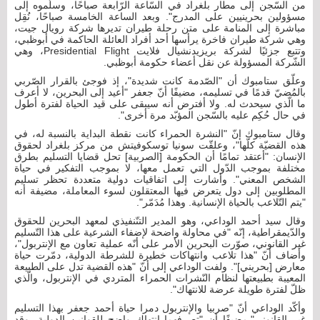
من السّجن إلى مطار بلغراد في السّاعة الرّابعة صباحًا، وسلّموه إلى
مسؤولين بحرينيين على المدرج". وبعد الساعة الخامسة صباحًا، نُقِل
مباشرة إلى المنامة على متن رحلة طيران تديرها شركة رويال جيت،
وهي شركة طيران فاخرة يرأسها أحد أفراد العائلة الحاكمة في أبوظبي،
وتتبع جزئيًا لشركة بريزيدنشيال فلايت Presidential Flight، وهي
الشّركة المسؤولة عن نقل أعضاء حكومة أبوظبي.
وعلّق ستامبوك أن "الصّدمة كانت شديدة"، إذ فوجئ بالقرار الصّربي
بالمُضيّ قدمًا في تسليمه، مضيفًا أنّ جعفر "أعيد إلى البحرين، لا أعرف
ما الّذي سيحدث له. ولا أفترض أنه سيبقى على قيد الحياة لفترة أطول
في حال حُكِم عليه بالسّجن المؤبّد مرة أخرى".
وقال ستامبوك إنّ "النشرة الحمراء كانت نقطة البداية بالنسبة له، في
هذه القضيّة كلّها"، وعلقّت سونيا توسكوفيتش من مركز بلغراد لحقوق
الإنسان: "أعتقد تمامًا أن الحكومة [الصربية] تحل قضايا التسليم بطرق
مختلفة بموجب الدّول التي تعمل معها، لا بموجب التفكير في حياة
الشخص المعني". وأشارت إلى اتفاقيات دولية متعددة تحظر تسليم
المطلوبين إلى دول يتعرض فيها المعتقلون لسوء المعاملة، مضيفة أنه
"يتم التّلاعب بالحياة الإنسانية. وهذا مُدَمّر".
وقال سيد أحمد الوداعي، وهو المدير التنّنفيذي لمعهد البحرين للحقوق
والدّيمقراطية، إنّه "في محاولة واضحة لإضفاء الشرعية على هذا التّسليم
غير القانوني، صوّرت البحرين الأمر على أنّه عملية تعاون مع الإنتربول"،
وأضاف أنّ "هذا تلاعب وانتهاكات خطيرة للشرطة الدولية، دمّرت حياة
معارض [بحريني]". ولفت الوداعي إلى أنّ "هذه القضية تدل على الطبيعة
المعيبة بطبيعتها لنظام النّشرات الحمراء المتردي في الإنتربول، والّذي
ظلّ لفترة طويلة عرضة للانتهاك".
وأكّد الوداعي أنّ "صربيا والإنتربول دمرا حياة أحمد جعفر بهذا التسليم
غير القانوني".مضيفًا أن "تصرفهما انتهاك واضح للقوانين الدولية، وقد