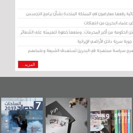
ائية رفعها معارضون في المملكة المتحدة بشأن برامج التجسس
ض علماء البحرين من انتهاكات
إذن الحكومة من أكبر المحرمات.. ومنعها خطوة للهيمنة على الشعائر
وية سرية داخل الأراضي الإيرانية
 أصبح سياسة ممنهجة في البحرين تستهدف الشيعة وعلماءهم
المزيد...
 البحرين"
«وطن عكر» رواية
حصاد 2017
عاشوراء
ر حصاد
جديدة لمعتقل
ويكيلي
 2019
عسكري تصدر عن
ال
«مرآة البحرين»