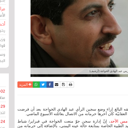
مرآة
الأ
أحم
رحي
وزي
قوا
وسط
الب
يني عبد الهادي الخواجة (أرشيف)
نسخة للطباعة
حفظ الموضوع
فيسبوك
تويتر
أرسل الى صديق
واتساب
المزيد
-02
مظل
-29
 البالغ إزاء وضع سجين الرأي عبد الهادي الخواجة بعد أن فرضت
لتح
قابيّة كان آخرها حرمانه من الاتصال بعائلته الأسبوع الماضي.
مس الأحد
، إنّ إدارة سجن جوّ منعت الخواجة في فبراير/ شباط
-24
 الطبية الخاصة بمتابعة حالة عينه اليمنى، بالإضافة إلى حرمانه من