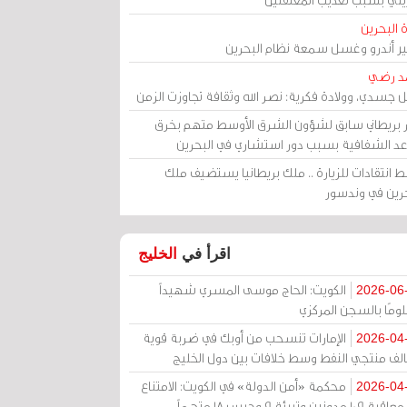
 البحرين
مير أندرو وغسل سمعة نظام البحرين
د رضي
ل جسدي، وولادة فكرية: نصر الله وثقافة تجاوزت الزمن
ر بريطاني سابق لشؤون الشرق الأوسط متهم بخرق
عد الشفافية بسبب دور استشاري في البحرين
 انتقادات للزيارة .. ملك بريطانيا يستضيف ملك
حرين في وندسور
اقرأ في
الخليج
الكويت: الحاج موسى المسري شهيداً
2026-06
ومًا بالسجن المركزي
الإمارات تنسحب من أوبك في ضربة قوية
2026-04
الف منتجي النفط وسط خلافات بين دول الخليج
محكمة «أمن الدولة» في الكويت: الامتناع
2026-04
عن معاقبة 109 مدونين وتبرئة 9 وحبس 18 متهماً