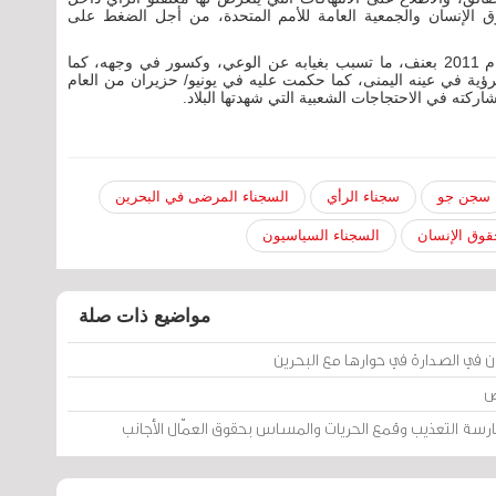
 الإنسان والجمعية العامة للأمم المتحدة، من أجل الضغط على
وكانت السلطات البحرينية اعتقلت "الخواجة" في العام 2011 بعنف، ما تسبب بغيابه عن الوعي، وكسور في وجهه، كما
ؤية في عينه اليمنى، كما حكمت عليه في يونيو/ حزيران من العام
كته في الاحتجاجات الشعبية التي شهدتها البلاد.
سجن جو
سجناء الرأي
السجناء المرضى في البحرين
قوق الإنسان
السجناء السياسيون
مواضيع ذات صلة
ان في الصدارة في حوارها مع البحرين
ض
ارسة التعذيب وقمع الحريات والمساس بحقوق العمّال الأجانب