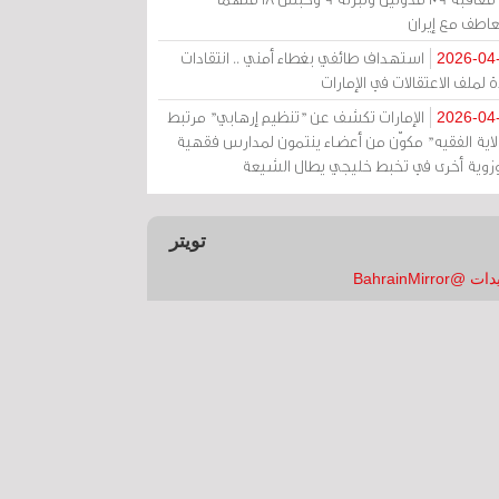
عاطف مع إيران
استهداف طائفي بغطاء أمني .. انتقادات
2026-04
 لملف الاعتقالات في الإمارات
الإمارات تكشف عن "تنظيم إرهابي" مرتبط
2026-04
ولاية الفقيه" مكوّن من أعضاء ينتمون لمدارس فقهية
زوية أخرى في تخبط خليجي يطال الشيعة
تويتر
 @BahrainMirror