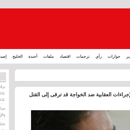
ير
حوارات
رأي
ترجمات
اقتصاد
ملفات
أجندة
الخليج
إصدا
برقي
عامة
راءات العقابية ضد الخواجة قد ترقى إلى القتل
على
ساو
وال
منظ
بحر