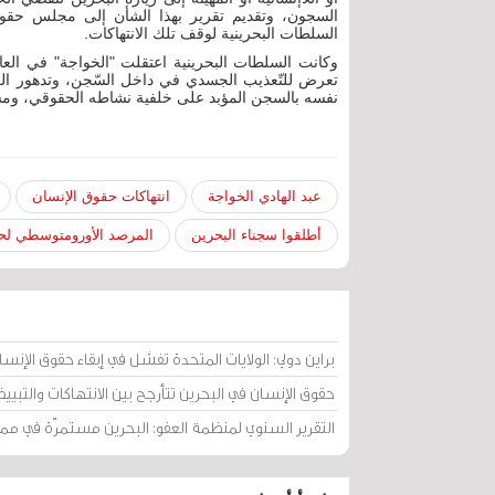
السجون، وتقديم تقرير بهذا الشأن إلى مجلس حقوق
السلطات البحرينية لوقف تلك الانتهاكات.
تعرض للتّعذيب الجسدي في داخل السّجن، وتدهور الر
نفسه بالسجن المؤبد على خلفية نشاطه الحقوقي، ومشار
عبد الهادي الخواجة
انتهاكات حقوق الإنسان
أطلقوا سجناء البحرين
المرصد الأورومتوسطي لح
براين دولي: الولايات المتحدة تفشل في إبقاء حقوق الإنس
حقوق الإنسان في البحرين تتأرجح بين الانتهاكات والتبيي
التقرير السنوي لمنظمة العفو: البحرين مستمرّة في مم