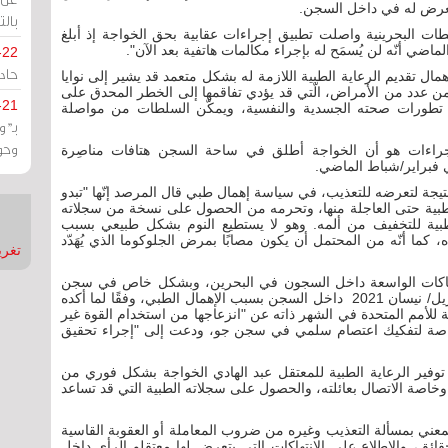
 تعرض له في داخل السجن.
بالت
لطات البحرينية واصلت تطبيق إجراءات عقابية بحق الخواجة إذ أبلغ
-22
حادة
مال تقديم الرعاية الطبية اللازمة له بشكل متعمد قد يشير إلى نوايا
ن عدد من الأمراض، الّتي قد يؤدي تفاقمها إلى الخطر المحدق على
-21
 تطورات صحته الجسدية والنفسية، ويمكّن السلطات من مواصلة
بـ"
وحو
إجراءات هو أن الخواجة أطلق في ساحة السجن هتافات مناصِرة
في فبراير/شباط الماضي.
نتيجة لتعرضه للتعذيب، في سياسة إهمال طبي قال المرصد إنّها "تبدو
 الطبية حتى العاجلة منها، وتحرمه من الحصول على نسخة من سجلاته
طبية للتخفيف من ألمه. وهو لا يستطيع النوم بشكل طبيعي بسبب
كما أنّه من المحتمل أن يكون مصابًا بمرض الجلوكوما الذي يُهَدّد
تغريدات
نتهاكات الواسعة داخل السجون في البحرين، وبشكل خاص في سجن
جو، إذ توفي السجين السياسي عباس مال الله في أبريل/ نيسان 2021 داخل السجن بسبب الإهمال الطبي، وفقًا لما أكده
للأمم المتحدة في الشهر ذاته عن "انزعاجها من استخدام القوة غير
خاصة لتفكيك اعتصام سلمي في سجن جو، ودعت إلى "إجراء تحقيق
وفير الرعاية الطبية للمعتقل عبد الهادي الخواجة بشكل فوري من
خاصة الاتصال بعائلته، والحصول على سجلاته الطبية التي قد تساعد
عني بمسألة التعذيب وغيره من ضروب المعاملة أو العقوبة القاسية
لحقائق، والاطلاع على الانتهاكات التي يتعرض لها معتقلو الرأي داخل