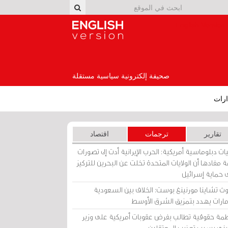
English Version
صحيفة إلكترونية سياسية مستقلة
رات
تقارير
ترجمات
اقتصاد
ات دبلوماسية أمريكية: الحرب الإيرانية أدت إلى تصورات
 مفادها أن الولايات المتحدة تخلت عن البحرين للتركيز
 حماية إسرائيل
ث تشاينا مورنينغ بوست: الخلاف بين السعودية
إمارات يهدد بتمزيق الشرق الأوسط
مة حقوقية تطالب بفرض عقوبات أمريكية على وزير
يني بسبب تعذيب المعتقلين