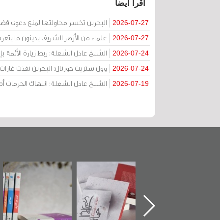
اقرأ أيضا
البحرين تخسر محاولتها لمنع دعوى قض
2026-07-27
علماء من الأزهر الشريف يدينون ما يتعر
2026-07-27
الشيخ عادل الشعلة: ربط زيارة الأئمة ب
2026-07-24
وول ستريت جورنال: البحرين نفذت غارات ج
2026-07-24
الشيخ عادل الشعلة: انتهاك الحرمات
2026-07-19
كتاب "من
"حماة الباب الأخير":
تصنيف موضوعي
"مرآة
لجنة" عن
الإصدار الأول عن
للوثائق البريطانية
تصد
 سيد كاظم
اعتصام الدراز
يقدمه «مركز أوال»
الساحات
ي في ذكراه
وأحداث ساحة
في سلسلة من 5
الفداء لمركز أوال
كتب