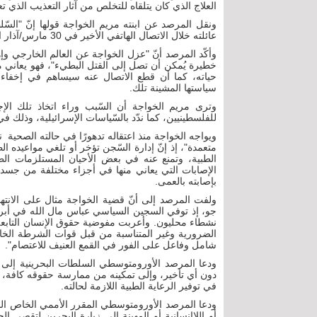
العلاج الذي كان يتلقاه للتخلص من آثار التعذيب الذي
ونقل المرصد عن ابنته مريم الخواجة قولها إنّ "السّ
عائلته خلال الاتصال الهاتفي الأخير في 30 مارس/آذار الماضي أنّه لن يُسمَح له بإجراء مكالمات هاتفية بعد الآن".
وأكّد المرصد أنّ "عزل الخواجة عن العالم الخارجي وإه
خطيرة يُمكن أن تصل إلى القتل البطيء"، فهو يعاني م
حياته، كما أن قطع الاتصال عنه سيساهم في إخفاء
سياستها المشينة تلك.
وترى مريم الخواجة أن السّبب وراء اتخاذ تلك ال
للفلسطينيين، كما ندّد بالسّياسات الإسرائيلية، وذلك 
ويواجه الخواجة منذ اعتقاله تدهورًا في حالته الصحية 
متعمدة"، إذ إنّ إدارة السّجن تؤخر أو تلغي مواعيده
الطبية، وتمنع عنه في بعض الأحيان المستلزمات ال
الإصابات التي يعاني منها في أجزاء مختلفة من جسده، 
بإصابته بالعمى.
ولفت المرصد إلى أنّ قضية الخواجة مثال على الا
نشطاء محليون. وأعربت مفوضية حقوق الإنسان التابعة 
الضرورية وغير المتناسبة من قبل قوات الشرطة ال
شامل وفاعل على الفور في القمع العنيف للاعتصام".
ودعا المرصد الأورومتوسطي السلطات البحرينية إلى ت
دون أي تأخير، وإلى تمكينه من ممارسة حقوقه كافة، و
في توفير الرعاية الطبية اللازمة لحالته.
ودعا المرصد الأورومتوسطي المقرر الأممي الخاص الم
أو اللاإنسانية أو المهينة إلى زيارة البحرين لتقصي ا