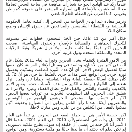
عندما ردّد عبد الهادي الخواجة شعارات مناهِضة في ساحة السجن تضامنًا
مع الفلسطينيين، بالإضافة إلى إصراره المستمر على حقوقه كمواطن
بحريني. كما أضرب عن الطعام العام الماضي.
وترمز معاناة عبد الهادي الخواجة في السجن إلى كيفية تعامل الحكومة
البحرينية مع النّشطاء السّياسيين والمدافعين عن حقوق الإنسان وجميع
سكان البلاد.
خلال أكثر من 11 عامًا، حين اتّخذ المحتجون خطوات غير مسبوقة
للتّحرك الجماهيري والمطالبة بالإصلاح والحقوق السياسية، أصبحت
البحرين أكثر قمعًا مما كانت عليه - ولا تزال شريكًا وثيقًا للولايات
المتحدة والمملكة المتحدة ودول غربية أخرى.
من الأمور المثيرة للاهتمام بشأن البحرين وثورات العام 2011 بشكل عام
أنّه، في كثير من الأحيان، وخاصة في وسائل الإعلام الغربية، كان بعضها
سببًا لحصول البعض الآخر -أي أنّ هذه الثّورة انطلقت وتسبّبت بحصول
ثورة أخرى. في الواقع، ليس هذا ما جرى بالضّبط. ما جرى هو أنّ كلّ بلد
كان يمتلك أسبابًا حقيقيّة للغاية وراء انتفاضته، ولماذا ثار، ولماذا نزل
شعبه إلى الشّوارع. يتشابه الكثير من هذه الأسباب عندما يتعلق الأمر
بالتّعذيب والفساد والسّجن والقتل خارج نطاق القضاء وغيره. والأمر ذاته
ينطبق على البحرين. لقد استلهمت الشّعوب من ثورات بعضها البعض،
لكنّها لم تتسبّب بها. استوحى البحرينيون إلهامهم من التّونسيين
والمصريين أيضًا، عندما رأوا الناس ينزلون إلى الشوارع وحقيقة أنّهم
تمكنوا بالفعل من التّخلص من بن علي، ومن مبارك لاحقًا.
لكن حقيقة الأمر هي أن حملة القمع في البحرين لم تبدأ في العام
2011، بل بدأت في أغسطس/آب 2010. في العام 2001، عندما قال
(الأمير آنذاك) حمد بن عيسى آل خليفة إنه سوف يطرح ملكية دستورية،
لم نكن نعلم أنه يعتقد أن ما لدينا حاليًا هو ملكية دستورية، ومن الواضح