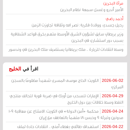
مرآة البحرين
الأمير أندرو وغسل سمعة نظام البحرين
أحمد رضي
رحيل جسدي، وولادة فكرية: نصر الله وثقافة تجاوزت الزمن
وزير بريطاني سابق لشؤون الشرق الأوسط متهم بخرق قواعد الشفافية
بسبب دور استشاري في البحرين
وسط انتقادات للزيارة .. ملك بريطانيا يستضيف ملك البحرين في وندسور
اقرأ في
الخليج
الكويت: الحاج موسى المسري شهيداً مظلومًا بالسجن
2026-06-02
المركزي
الإمارات تنسحب من أوبك في ضربة قوية لتحالف منتجي
2026-04-29
النفط وسط خلافات بين دول الخليج
محكمة «أمن الدولة» في الكويت: الامتناع عن معاقبة 109
2026-04-24
مدونين وتبرئة 9 وحبس 18 متهماً بالتعاطف مع إيران
استهداف طائفي بغطاء أمني .. انتقادات حادة لملف
2026-04-22