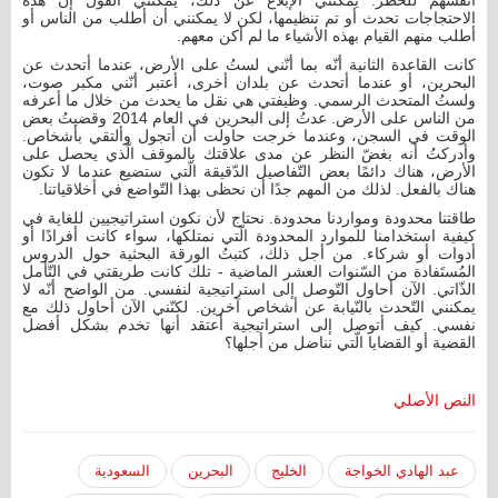
أنفسهم للخطر. يمكنني الإبلاغ عن ذلك، يمكنني القول إنّ هذه
الاحتجاجات تحدث أو تم تنظيمها، لكن لا يمكنني أن أطلب من الناس أو
أطلب منهم القيام بهذه الأشياء ما لم أكن معهم.
كانت القاعدة الثانية أنّه بما أنّني لستُ على الأرض، عندما أتحدث عن
البحرين، أو عندما أتحدث عن بلدان أخرى، أعتبر أنّني مكبر صوت،
ولستُ المتحدث الرسمي. وظيفتي هي نقل ما يحدث من خلال ما أعرفه
من الناس على الأرض. عدتُ إلى البحرين في العام 2014 وقضيتُ بعض
الوقت في السجن، وعندما خرجت حاولت أن أتجول وألتقي بأشخاص.
وأدركتُ أنه بغضّ النظر عن مدى علاقتك بالموقف الّذي يحصل على
الأرض، هناك دائمًا بعض التّفاصيل الدّقيقة الّتي ستضيع عندما لا تكون
هناك بالفعل. لذلك من المهم جدًا أن نحظى بهذا التّواضع في أخلاقياتنا.
طاقتنا محدودة ومواردنا محدودة. نحتاج لأن نكون استراتيجيين للغاية في
كيفية استخدامنا للموارد المحدودة الّتي نمتلكها، سواء كانت أفرادًا أو
أدوات أو شركاء. من أجل ذلك، كتبتُ الورقة البحثية حول الدروس
المُستَفادة من السّنوات العشر الماضية - تلك كانت طريقتي في التّأمل
الذّاتي. الآن أحاول التّوصل إلى استراتيجية لنفسي. من الواضح أنّه لا
يمكنني التّحدث بالنّيابة عن أشخاص آخرين. لكنّني الآن أحاول ذلك مع
نفسي. كيف أتوصل إلى استراتيجية أعتقد أنها تخدم بشكل أفضل
القضية أو القضايا الّتي نناضل من أجلها؟
النص الأصلي
عبد الهادي الخواجة
الخليج
البحرين
السعودية