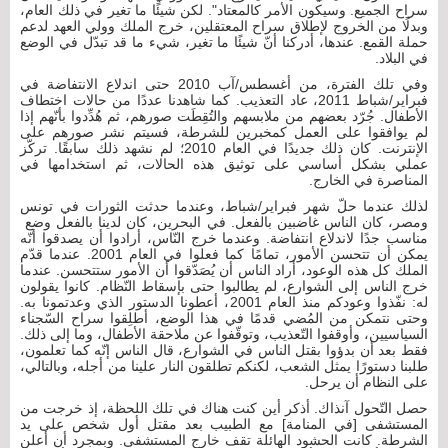
سراح الجميع. وسيكون الأمر كالمعتاد". لكن شيئًا ما تغير في ذلك العام،
وبدلًا من الخروج لإطلاق سراح المعتقلين، خرج الملك وولي العهد لدعم
حملة القمع. عندها، أدركنا أنّ شيئًا ما تغير، شيء ما قد تبدّل في الوضع
في البلاد.
وفي تلك الفترة، من أغسطس/آب 2010 حتى اندلاع الانتفاضة في
فبراير/شباط 2011، عاد التعذيب. كما شاهدنا عددًا من حالات اختطاف
الأطفال. جُرّد بعضهم من ملابسهم والتُقِطَت صورهم، ثم هُدِّدوا بأنّهم إذا
لم يوافقوا على العمل كمخبرين للشرطة، فسيتم نشر صورهم على
الإنترنت. كان ذلك جديدًا في العام 2010؛ لم نشهد ذلك سابقًا. تركّز
عملي بشكل أساسي على توثيق هذه الحالات، ثم استخدامها في
المناصرة في الخارج.
لذلك عندما حلّ شهر فبراير/شباط، وعندما حدثت الثورات في تونس
ومصر، كان الناس غاضبين بالفعل. في البحرين، كان لدينا بالفعل وضع
مناسب جدًا لاندلاع انتفاضة. وعندما خرج النّاس، أرادوا أن يصدقوا أنّه
يمكن أن تتحسن الأمور، تمامًا كما فعلوا في العام 2001. عندما قدّم
الملك كل هذه الوعود، أراد الناس أن يُصَدّقوا أن الأمور ستتحسن. عندما
خرج الناس إلى الشوارع، لم يطالبوا حتى بإسقاط النّظام. كانوا يقولون
له: نفّذوا وعودكم منذ العام 2001، أعطونا الدستور الذي وعدتمونا به.
وحتى نتمكن من المُضي قدمًا في هذا الوضع، أطلِقوا سراح السّجناء
السياسيين، وأوقفوا التّعذيب، وتوقّفوا عن ملاحقة الأطفال، وما إلى ذلك.
فقط بعد أن بدؤوا بقتل الناس في الشوارع، قال الناس إنّه كما تعلمون،
طلبنا دستورًا يمثل الشعب، لكنكم تطلقون النار علينا من أجله، وبالتالي،
على النظام أن يرحل.
حصل التّحول آنذاك. أذكر أين كنت هناك في تلك اللحظة، إذ خرجت من
المستشفى [في المنامة] مع الطبيب بعد مقتل أول شخص على يد
الشرطة. كانت الحشود الهائلة تقف خارج المستشفى. وبمجرد أن أعلن