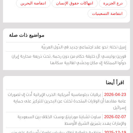
درع الجزيرة
انتهاكات حقوق الإنسان
انتفاضة البحرين
انتفاضة التسعينيات
مواضيع ذات صلة
إميل نخلة: نحو عقد اجتماعي جديد في الدّول العربيّة
فورين بوليسي: آل خليفة حكام من دون رحمة..تحت ذريعة محاربة إيران
حوّلوا المملكة إلى مكان وحشي لغالبية سكانها
اقرأ أيضا
برقيات دبلوماسية أمريكية: الحرب الإيرانية أدت إلى تصورات
2026-04-23
عامة مفادها أن الولايات المتحدة تخلت عن البحرين للتركيز على حماية
إسرائيل
ساوث تشاينا مورنينغ بوست: الخلاف بين السعودية
2026-02-07
والإمارات يهدد بتمزيق الشرق الأوسط
منظمة حقوقية تطالب بفرض عقوبات أمريكية على وزير
2025-12-19