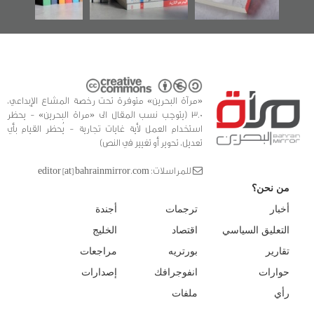
«مرآة البحرين» متوفرة تحت رخصة المشاع الإبداعي،
3.0 (يتوجب نسب المقال الى «مراة البحرين» - يحظر
استخدام العمل لأية غايات تجارية - يُحظر القيام بأي
تعديل، تحوير أو تغيير في النص)
للمراسلات: editor [at] bahrainmirror.com
من نحن؟
أخبار
ترجمات
أجندة
التعليق السياسي
اقتصاد
الخليج
تقارير
بورتريه
مراجعات
حوارات
انفوجرافك
إصدارات
رأي
ملفات