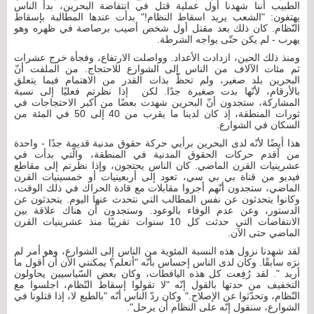
الطبيب أننا شهدنا أول عملية قتل في انتفاضة البحرين، بدأ الناس
يهتفون: "الشعب يريد اسقاط النظام!" بدأت عندها المطالبة بإسقاط
النّظام. كان ذلك بعد مقتل أول شخص أصيب برصاصة في ظهره وهو
يهرب - لم يكن حتّى يواجه الشرطة.
ومنذ ذلك الحين، ازدادت الأعداد. وواصلت الارتفاع، وفجأة خرج عشرات
ثم مئات الآلاف من الناس إلى الشوارع للاحتجاج. من الملفت أنّ
البحرين بلد صغير، ولم تحظّ بذات القدر من الاهتمام فيما يتعلق
بالأرقام، لأنّها بدت صغيرة جدًا. لكن إذا نظرتم فعليًا إلى نسبة
المشاركة، ستجدون أنّ البحرين شهدت بعضًا من أكبر الاحتجاجات في
ثورات المنطقة، إذ كان لدينا ما يقرب من 40 إلى 50 في المئة من
السكان في الشوارع.
هذا أيضًا لأنّه لدى البحرين برأيي حركة حقوق مدنية قديمة جدًا - واحدة
من أقدم حركات الحقوق المدنية في المنطقة، والّتي بدأت في
عشرينيات القرن الماضي. كان الناس يحتجون، وإذا نظرتم إلى مقاطع
فيديو من قناة بي بي سي، تعود إلى أربعينيات أو خمسينيات القرن
الماضي، ستجدون أنّهم أجروا مقابلات مع قادة الحراك في ذلك الوقت،
وكانوا يتحدثون عن نفس المطالب التي نتحدث عنها اليوم. يتحدثون عن
الدستور، وعن عدم الوفاء بالوعود. وستجدون أن هناك علاقة بين
الانتفاضات التي حدثت كل 10 سنوات تقريبًا منذ عشرينيات القرن
الماضي حتى الآن.
لقد شهدنا نزول هذه النسبة المئوية من الناس إلى الشوارع، وهو أمر لم
نرَه سابقًا. وكان لدى الناس إحساس بأنّه "أتعلم؟ يمكنني الآن أن أقول ما
أريد ". لقد رُفِعت كل هذه اليافطات، وكان بعض السّياسيين يحاولون
التخفيف من حدتها بالقول إنّه "لا تقولوا إسقاط النّظام، اجلسوا مع
النّظام، وتحدّثوا عن الإصلاح." وكان ردّ الناس أنّه "بالطبع لا، إذا قتلونا في
الشوارع، سنقول إنّه على النظام أن يرحل".