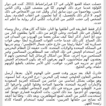
حصلت حملة القمع الأولى في 17 فبراير/شباط 2011. كنت في دوار
اللؤلؤة عندما جرى ذلك الهجوم. كنّا في منتصف الليل، وكان الناس
نائمين، وهاجمونا من دون سابق إنذار. وقُتِل عدد من الأشخاص في ذلك
اليوم. لا أذكر ذلك بالتفصيل، إذ كما تعلمون، في أعقاب الصّدمة، يميل
الشخص إلى حجب الكثير من الذكريات. لكنّني أذكر رواية ما أعلم أنه
حدث.
أذكر فقط الطريقة التي أطلقوا بها النار، علمًا أنّه كان هناك رجال ونساء
وأطفال في تلك الساحة، وعلى الرّغم من ذلك، كانوا يطلقون النار من
دون أيّ اعتبار. أذكر أيضًا كيف تمكّن بعضنا من الهروب من الميدان في
ذلك الصباح. كان ذلك عندما جاءت القوات العسكرية أيضًا -وهي قوات
عسكرية تُعَد "حليفًا رئيسًا من خارج حلف شمال الأطلسي"، ويتم تدريبها
في المملكة المتحدة والولايات المتحدة. كانت حقيقة أنّ النظام البحريني
قرر استخدام الجيش في تلك الحالة، ضد المتظاهرين المسالمين وغير
المسلحين مرة أخرى، شكلاً من أشكال الرسائل إلينا كمحتجين بأنهم لا
يعتقدون أنّهم سيُحاسَبون، لأنهم يعرفون أنّه قد يكون لاستخدام الجيش
الذي تم تدريبه في الغرب عواقب، لكن الأمر مختلف بالطبع لكونهم
حلفاء، وفي الخليج.
غادرتُ البلاد بعد مرور وقت قصير على الهجوم الأول. بعدها، أرسل
مجلس التعاون الخليجي جيشه إلى البحرين - درع الجزيرة، كما أسموه،
وهو مؤلف بشكل أساسي من عناصر من المملكة العربية السعودية
والإمارات العربية المتحدة. هاجموا الساحة وقتلوا الناس وأحرقوا كل
شيء. التُقِطَت صور مروعة في ذلك اليوم لأشخاص أُطلِقَت النار على
رؤوسهم، أي أُعدِموا. منذ ذلك الحين، بذلت الحكومة قصارى جهدها: لقد
استخدمت الكثير من العنف لقمع المتظاهرين، وبعد ذلك - وفقًا لما أعتقد
أنّه نصائح من حلفائها الغربيين- تعلّمت كيفية استخدام القضاء كأداة
رئيسة للقهر.