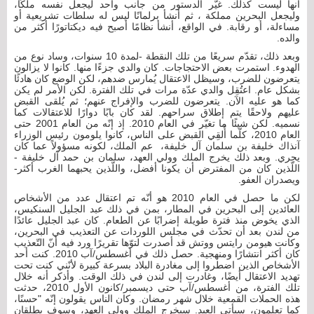
أنها ليست كذلك. غيّر الدستور من جانب واحد ليجعل نفسه ملكًا،
وليجعل البحرين مملكة ، ثم أنشأ برلمانًا ليس له سلطات تشريعية أو
مساءلة، أو رقابة. في الواقع، أنشأ نظامًا أصبح فيه ديكتاتورًا أكثر من
والده.
وبعد ذلك، تقدّم سريعًا من تلك النقطة -لمدة 10 سنوات، وساد نوع من
الهدوء. استمرت بعض الاحتجاجات. كان والدي جزءًا منها. كانوا لا يزالون
يتعرضون للضرب، وسيظل الاعتقال يُمارس ضدهم، لكن الوضع كان هادئًا
بشكل عام. اعتُقِل والدي عدّة مرات في تلك الفترة. لكن الأمر لم يكن
كما هو عليه الآن. يتعرضون للضرب والإفراج عنهم؛ ثم يُلقى القبض
عليهم ولاحقًا يتم إطلاق سراحهم. لقد كان بابًا دوارًا للاعتقالات كما
نسميه. لكن شيئًا ما تغيّر في العام 2010. إذ إنّه من العام 2001 حتى
العام 2010، كلّما أُلقِي القبض على الناس، كانوا يلومون رئيس الوزراء
آنذاك خليفة بن سلمان آل خليفة، عم الملك، لكونه مسؤولاً عما كان
يجري. وبعد ذلك يخرج الملك وولي العهد، سلمان بن حمد آل خليفة -
اللّذين كان من المفترض أن يكونا أفضل، واللّذين يحبهما الغرب أكثر-
ويصدران العفو.
لكن ما حصل في العام 2010 هو أنّه تم اعتقال عدد من الأشخاص
العائدين إلى البحرين في المطار، بمن في ذلك عبد الجليل السنكيس،
الذي يخوض منذ فترة طويلة إضرابًا عن الطعام. كان عبد الجليل عائدًا
من لندن بعد أن تحدّث في مجلس اللوردات عن التعذيب في البحرين،
وكانت هيومن رايتس ووتش قد أصدرت لتوّها تقريرًا ورد فيه أنّ التّعذيب
كان أكثر انتشارًا ومنهجية. حصل ذلك في أغسطس/آب 2010. كنت أحد
الأشخاص الذين اضطروا إلى مغادرة البلاد بسرعة كبيرة لأنّني كنت تحت
تهديد الاعتقال أيضًا، وغادرت إلى لندن في ذلك الوقت. وأذكر أنه خلال
تلك الفترة، من أغسطس/آب حتى ديسمبر/كانون الأول 2010، حدثت
هذه الحملات القمعية خلال شهر رمضان. وكان الناس يقولون إنّه "حسنًا،
كما تعلمون، سيأتي العيد. سيخرج الملك وولي العهد، وسوف يطلقان