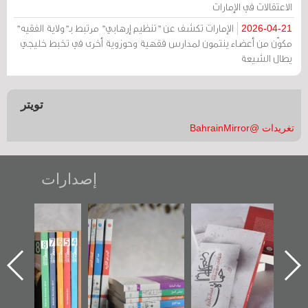
الاعتقالات في الإمارات
الإمارات تكشف عن "تنظيم إرهابي" مرتبط بـ"ولاية الفقيه"
2026-04-21
مكوّن من أعضاء ينتمون لمدارس فقهية وحوزوية أخرى في تخبط خليجي
يطال الشيعة
تويتر
تغريدات @BahrainMirror
إصدارات
:
تصنيف موضوعي
"مرآة البحرين"
«وطن عكر» رواي
للوثائق البريطانية
تصدر حصاد
جديدة لمعتقل
يقدمه «مركز أوال»
الساحات 2019
عسكري تصدر ع
في سلسلة من 5
«مرآة البحرين»
كتب
ق