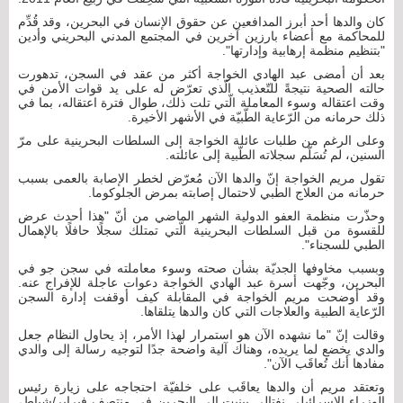
كان والدها أحد أبرز المدافعين عن حقوق الإنسان في البحرين، وقد قُدِّم
للمحاكمة مع أعضاء بارزين آخرين في المجتمع المدني البحريني وأدين
"بتنظيم منظمة إرهابية وإدارتها".
بعد أن أمضى عبد الهادي الخواجة أكثر من عقد في السجن، تدهورت
حالته الصحية نتيجةً للتّعذيب الّذي تعرّض له على يد قوات الأمن في
وقت اعتقاله وسوء المعاملة الّتي تلت ذلك، طوال فترة اعتقاله، بما في
ذلك حرمانه من الرّعاية الطّبيّة في الأشهر الأخيرة.
وعلى الرغم من طلبات عائلة الخواجة إلى السلطات البحرينية على مرّ
السنين، لم تُسَلّم سجلاته الطّبية إلى عائلته.
تقول مريم الخواجة إنّ والدها الآن مُعرّض لخطر الإصابة بالعمى بسبب
حرمانه من العلاج الطبي لاحتمال إصابته بمرض الجلوكوما.
وحذّرت منظمة العفو الدولية الشهر الماضي من أنّ "هذا أحدث عرض
للقسوة من قبل السلطات البحرينية الّتي تمتلك سجلًا حافلًا بالإهمال
الطبي للسجناء".
وبسبب مخاوفها الجديّة بشأن صحته وسوء معاملته في سجن جو في
البحرين، وجّهت أسرة عبد الهادي الخواجة دعوات عاجلة للإفراج عنه.
وقد أوضحت مريم الخواجة في المقابلة كيف أوقفت إدارة السجن
الرّعاية الطبية والعلاجات التي كان والدها يتلقاها.
وقالت إنّ "ما نشهده الآن هو استمرار لهذا الأمر، إذ يحاول النظام جعل
والدي يخضع لما يريده، وهناك آلية واضحة جدًا لتوجيه رسالة إلى والدي
مفادها أنك تُعاقَب الآن".
وتعتقد مريم أن والدها يعاقَب على خلفيّة احتجاجه على زيارة رئيس
الوزراء الإسرائيلي نفتالي بينيت إلى البحرين في منتصف فبراير/شباط،