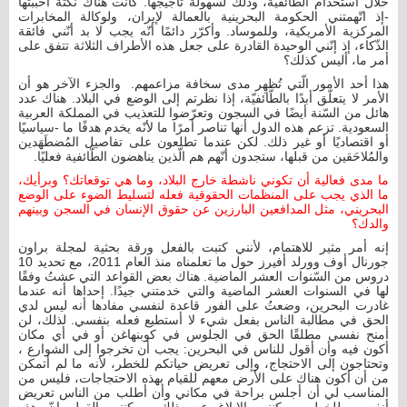
خلال استخدام الطائفية، وذلك لسهولة تأجيجها. كانت هناك نكتة أحببتها
-إذ اتّهمتني الحكومة البحرينية بالعمالة لإيران، ولوكالة المخابرات
المركزية الأمريكية، وللموساد. وأكرّر دائمًا أنّه يجب لا بد أنّني فائقة
الذّكاء، إذ إنّني الوحيدة القادرة على جعل هذه الأطراف الثلاثة تتفق على
أمر ما، أليس كذلك؟
هذا أحد الأمور الّتي تُظهِر مدى سخافة مزاعمهم. والجزء الآخر هو أن
الأمر لا يتعلّق أبدًا بالطّائفيّة، إذا نظرتم إلى الوضع في البلاد. هناك عدد
هائل من السّنة أيضًا في السجون وتعرّضوا للتعذيب في المملكة العربية
السعودية. تزعم هذه الدول أنها تناصر أمرًا ما لأنّه يخدم هدفًا ما -سياسيًا
أو اقتصاديًا أو غير ذلك. لكن عندما تطلعون على تفاصيل المُضطَهَدين
والمُلاحَقين من قبلها، ستجدون أنّهم هم الّذين يناهضون الطّائفية فعليًا.
ما مدى فعالية أن تكوني ناشطة خارج البلاد، وما هي توقعاتك؟ وبرأيك،
ما الذي يجب على المنظمات الحقوقية فعله لتسليط الضوء على الوضع
البحريني، مثل المدافعين البارزين عن حقوق الإنسان في السجن وبينهم
والدك؟
إنه أمر مثير للاهتمام، لأنني كتبت بالفعل ورقة بحثية لمجلة براون
جورنال أوف وورلد أفيرز حول ما تعلمناه منذ العام 2011، مع تحديد 10
دروس من السّنوات العشر الماضية. هناك بعض القواعد التي عشتُ وفقًا
لها في السنوات العشر الماضية والتي خدمتني جيدًا. إحداها أنه عندما
غادرت البحرين، وضعتُ على الفور قاعدة لنفسي مفادها أنه ليس لدي
الحق في مطالبة الناس بفعل شيء لا أستطيع فعله بنفسي. لذلك، لن
أمنح نفسي مطلقًا الحق في الجلوس في كوبنهاغن أو في أي مكان
أكون فيه وأن أقول للناس في البحرين: يجب أن تخرجوا إلى الشوارع ،
وتحتاجون إلى الاحتجاج، وإلى تعريض حياتكم للخطر، لأنه ما لم أتمكن
من أن أكون هناك على الأرض معهم للقيام بهذه الاحتجاجات، فليس من
المناسب لي أن أجلس براحة في مكاني وأن أطلب من الناس تعريض