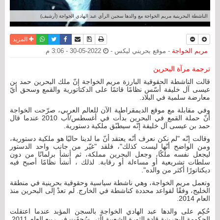
الناشطة البحرينية مريم الخواجة مع والدها سجين الرأي عبد الهادي الخواجة (أرشيف)
نسخة للطباعة
حفظ الموضوع
فيسبوك
تويتر
أرسل الى صديق
واتساب
المزيد
مريم الخواجة
- موقع بحريني ليكس -
2022-05-30 - 3:06 م
ترجمة مرآة البحرين
قالت الناشطة الحقوقية البارزة مريم الخواجة إنّ ملك البحرين حمد بن
عيسى آل خليفة أسّس نظامًا قائمًا على الدكتاتورية والقمع وسحق أيّ
معارضة سلمية في البلاد.
وفي مقابلة مع موقع الديمقراطية الآن للعالم العربي، صرّحت الخواجة
أنّ حملة القمع في البحرين بدأت في أغسطس/آب 2010 عندما قال
حمد بن عيسى آل خليفة إنّه سيطبّق ملكية دستورية.
وقالت إنّه "لم نكن نعرف أنّه يعتقد أنّ ما لدينا حاليًا هو ملكية دستورية،
ومن الواضح أنّها ليست كذلك"، فلقد "غيّر من جانب واحد الدستور
ليجعل نفسه ملكًا، وجعل البحرين مملكة، ثم أنشأ برلمانًا من دون
سلطات تشريعية أو مساءلة أو رقابة. لذلك ، أنشأ نظامًا أصبح فيه
ديكتاتورًا أكثر من والده".
وتعمل مريم الخواجة، وهي ناشطة سياسية وحقوقية بحرينية في منطقة
الخليج، وفقًا لقواعد محددة كناشطة في الخارج. لم تعدْ إلى البحرين منذ
العام 2014.
حُكِم على والدها عبد الهادي الخواجة بالسجن المؤبد عندما اعتقلت
الحكومة البحرينية قادة الثورة الشعبية الّتي سُحِقَت في ربيع العام 2011.