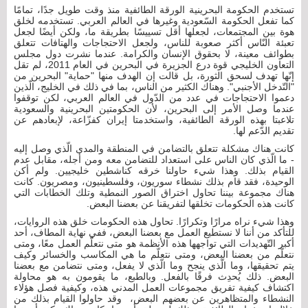
تستخدم الحكومة البحرينية الورقة الطائفية منذ وقت طويل جدًا، تمامًا
كما تفعل الحكومة السّعودية وغيرها في العالم العربي. تستخدمه لخلق
هوة بين المجتمعات، لجعلها أقل تسييسًا بطريقة ما، ولكن أيضًا لجعل
تعبئة النّاس أكثر صعوبة للناس، ولجعل الاحتجاجات والهتافات تتعلق
بطوائف معينة، لا بحقوق الإنسان والكرامة. عندما نشرت دول مجلس
التعاون الخليجي قوة درع الجزيرة في البحرين في العام 2011، لم تقل
إنّها تهدف لسحق الثورة، بل قالت إن الهدف منها "حماية" البحرين من
"التّدخل الأجنبي". وهناك الكثير من الناس، بما في ذلك في الخليج، الّذين
دعموا الاحتجاجات في عدد من الدّول في العالم العربي، لكن توقفوا
عندما وصل الأمر إلى البحرين، لأن الحكومتين البحرينية والسعودية
تلاعبتا بهذه الورقة الطائفية، واستخدمتا إيران كفزّاعة، لإبعادهم عن
تقديم الدّعم لها.
كانت هناك مشكلة تتعلق بالتضامن في المنطقة والمدى الّذي وصل إليه
- ما الّذي كان الناس على استعداد للتضامن معه ومن أجله، مقابل عدم
القيام بذلك. وهذا شيء حاولنا خرقه كناشطين خليجيين. ولم أكن
الوحيدة، فقد قام بذلك نشطاء سوريون، وفلسطينيون، ومصريون. كانت
هناك مجموعة بيننا تحاول اختراق الصور النمطية وتلك الخطابات التي
كانت هذه الحكومات تخلقها لتفريقنا عن بعضنا البعض.
وهذا شيء نراه مرارًا وتكرارًا. تحاول هذه الحكومات خلق هذه الروايات،
للتأكد من أننا لا نستطيع العمل مع بعضنا البعض، ففي نهاية المطاف، أحد
أكبر التّهديدات التي تواجهها هذه الأنظمة هو متى نتعلّم العمل معًا، ومتى
نتعلّم من بعضنا البعض، ومتى نتعلّم ما هي المكاسب والخسائر وكيف
يتم تحقيقها، وما الّذي ينجح وما الّذي لا يفعل، ومتى نتضامن مع بعضنا
البعض. ذلك يُحدِث فرقًا بالفعل. وبالطبع، ما يقومون به هو محاولة
اكتشاف كيفية تفريق مجموعات العمل المدني هذه، وكيفية فصل هؤلاء
النشطاء والمتظاهرين عن بعضهم البعض، وقد حاولوا القيام بذلك من