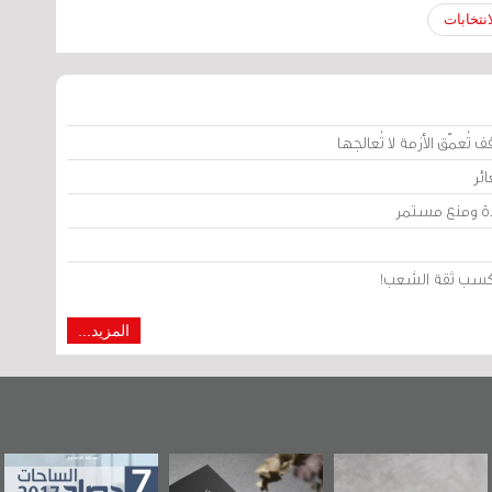
نتخابات
تُعمّق الأزمة لا تُعالجها
ئر
يدة ومنع مستمر
من كسب ثقة الشعب!
المزيد...
 البحرين"
«وطن عكر» رواية
حصاد 2017
عاشوراء