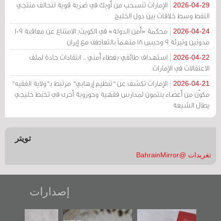
الإمارات تنسحب من أوبك في ضربة قوية لتحالف منتجي
2026-04-29
النفط وسط خلافات بين دول الخليج
محكمة «أمن الدولة» في الكويت: الامتناع عن معاقبة 109
2026-04-24
مدونين وتبرئة 9 وحبس 18 متهماً بالتعاطف مع إيران
استهداف طائفي بغطاء أمني .. انتقادات حادة لملف
2026-04-22
الاعتقالات في الإمارات
الإمارات تكشف عن "تنظيم إرهابي" مرتبط بـ"ولاية الفقيه"
2026-04-21
مكوّن من أعضاء ينتمون لمدارس فقهية وحوزوية أخرى في تخبط خليجي
يطال الشيعة
تويتر
تغريدات @BahrainMirror
إصدارات
"حماة الباب الأخير":
تصنيف موضوعي
"مرآة البحرين"