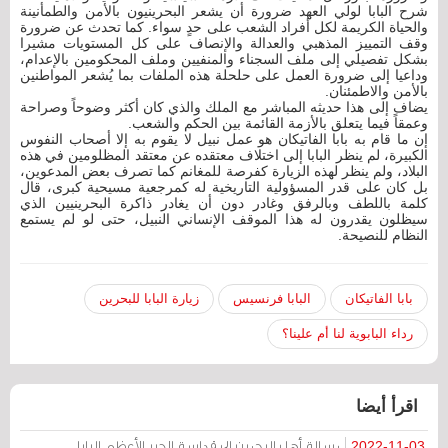
شرح البابا لولي العهد ضرورة أن يشعر البحرينيون بالأمن والطمأنينة
والحياة الكريمة لكل أفراد الشعب على حدٍ سواء. كما تحدث عن ضرورة
وقف التمييز المذهبي والعدالة والإنصاف على كل المستويات مشيرا
بشكل تفصيلي إلى ملف السجناء والمنفيين وملف المحكومين بالإعدام،
وداعيا إلى ضرورة العمل على حلحلة هذه الملفات بما يُشعر المواطنين
بالأمن والاطمئنان.
يضاف إلى هذا حديثه المباشر مع الملك والذي كان أكثر وضوحاً وصراحة
وعمقاً فيما يتعلق بالأزمة القائمة بين الحكم والشعب.
إن ما قام به بابا الفاتيكان هو عمل نبيل لا يقوم به إلا أصحاب النفوس
الكبيرة، لم ينظر البابا إلى اختلاف معتقده عن معتقد المظلومين في هذه
البلاد، ولم ينظر لهذه الزيارة كفرصة للمغانم كما تصرف بعض المدعوين،
بل كان على قدر المسؤولية التاريخية له كمرجعية مسيحية كبرى، قال
كلمة باللطف وبالرفق وغادر دون أن يغادر ذاكرة البحرينيين الذي
سيظلون يقدرون له هذا الموقف الإنساني النبيل، حتى لو لم يستمع
النظام للنصيحة.
بابا الفاتيكان
البابا فرنسيس
زيارة البابا للبحرين
رداء البابوية لنا أم علينا؟
اقرأ أيضا
رسالة أهل البحرين إلى قداسة الحبر الأعظم، البابا
2022-11-03