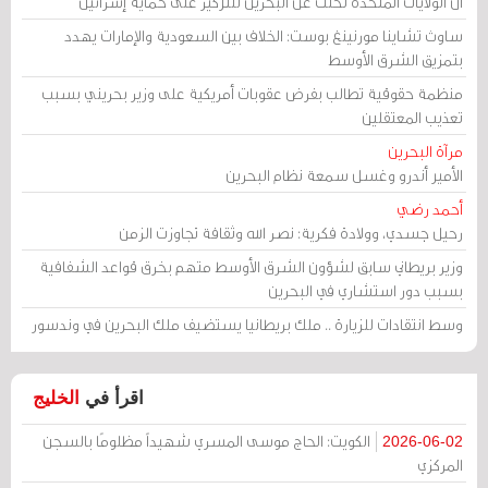
أن الولايات المتحدة تخلت عن البحرين للتركيز على حماية إسرائيل
ساوث تشاينا مورنينغ بوست: الخلاف بين السعودية والإمارات يهدد
بتمزيق الشرق الأوسط
منظمة حقوقية تطالب بفرض عقوبات أمريكية على وزير بحريني بسبب
تعذيب المعتقلين
مرآة البحرين
الأمير أندرو وغسل سمعة نظام البحرين
أحمد رضي
رحيل جسدي، وولادة فكرية: نصر الله وثقافة تجاوزت الزمن
وزير بريطاني سابق لشؤون الشرق الأوسط متهم بخرق قواعد الشفافية
بسبب دور استشاري في البحرين
وسط انتقادات للزيارة .. ملك بريطانيا يستضيف ملك البحرين في وندسور
اقرأ في
الخليج
الكويت: الحاج موسى المسري شهيداً مظلومًا بالسجن
2026-06-02
المركزي