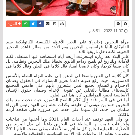
نسخة للطباعة
حفظ الموضوع
فيسبوك
تويتر
أرسل الى صديق
واتساب
المزيد
2022-11-07 - 8:51 م
مرآة البحرين (خاص): غادر الحبر الأعظم للكنيسة الكاثوليكية سيد
الفاتيكان البابا فرانسيس البحرين يوم الأحد من مطار قاعدة الصخير
الجوية، لكنه دخل تاريخها للأبد.
غادر البلاد بعد زيارة استغرقت أربعة أيام استضافته فيها السلطة، لكنه
للأمانة وللتاريخ لم يلطّخ رداءه البابوي بخطايا ملك البحرين ونظامه، بل
كان ضيفا كريما، وكان ناصحا أمينا، قال كلاما في العلن وقال كلاما في
السر.
كان كلامه في العلن واضحا في الدعوة إلى إعادة التزام النظام بالأسس
الدستورية، حيث رفع صوته داعما تعزيز المساواة في الحقوق وضمان
الاحترام والاهتمام بجميع الذين يشعرون بأنهم على هامش المجتمع
كالسجناء، مطالباً بالتخلي عن عقوبة الإعدام وضمان حقوق الإنسان
الأساسية لجميع المواطنين. كان هذا في العلن.
أما في في السر فقد قال كلام الناصح الشفيق، حيث تحدث مع ملك
البحرين حمد بن عيسى آل خليفة، وكذلك نجله ولي العهد رئيس الوزراء
سلمان بن حمد، كل منهما على حدة، عن ضرورة طي صفحة أزمة
2011.
مع ولي العهد توقف عند أحداث العام 2011 وما أعقبها من تداعيات
وإجراءات قامت بها السلطة في البحرين داعياً الى بذل المزيد من
الخطوات العملية لتجاوز كل ما أفرزته الأحداث وطي صفحة العام 2011
وضرورة تجاوز كل تداعيات تلك الأزمة السياسية والحقوقية والأمنية.