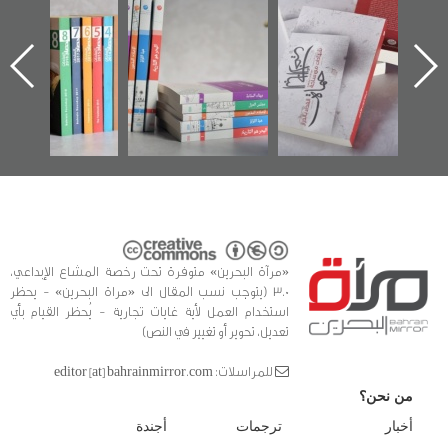
الإصدار الأول عن
للوثائق البريطانية
تصدر حصاد
اعتصام الدراز
يقدمه «مركز أوال»
الساحات 2019
ه
وأحداث ساحة
في سلسلة من 5
الفداء لمركز أوال
كتب
للدراسات والتوثيق
«مرآة البحرين» متوفرة تحت رخصة المشاع الإبداعي،
3.0 (يتوجب نسب المقال الى «مراة البحرين» - يحظر
استخدام العمل لأية غايات تجارية - يُحظر القيام بأي
تعديل، تحوير أو تغيير في النص)
للمراسلات: editor [at] bahrainmirror.com
من نحن؟
أخبار
ترجمات
أجندة