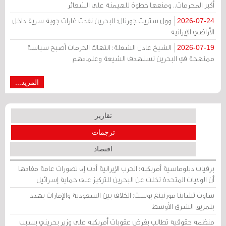
أكبر المحرمات.. ومنعها خطوة للهيمنة على الشعائر
وول ستريت جورنال: البحرين نفذت غارات جوية سرية داخل
2026-07-24
الأراضي الإيرانية
الشيخ عادل الشعلة: انتهاك الحرمات أصبح سياسة
2026-07-19
ممنهجة في البحرين تستهدف الشيعة وعلماءهم
المزيد...
تقارير
ترجمات
اقتصاد
برقيات دبلوماسية أمريكية: الحرب الإيرانية أدت إلى تصورات عامة مفادها
أن الولايات المتحدة تخلت عن البحرين للتركيز على حماية إسرائيل
ساوث تشاينا مورنينغ بوست: الخلاف بين السعودية والإمارات يهدد
بتمزيق الشرق الأوسط
منظمة حقوقية تطالب بفرض عقوبات أمريكية على وزير بحريني بسبب