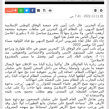
نسخة للطباعة
حفظ الموضوع
فيسبوك
تويتر
أرسل الى صديق
واتساب
المزيد
2022-11-11 - 7:41 ص
مرآة البحرين: قال نائب أمين عام جمعية الوفاق الوطني الإسلامية
الشيخ الديهي، إن النظام أغرق البحرين في متاهات معيشية مجحفة
أرهقت الناس، ولا مخرج منها إلّا بمشروع سياسيّ جاد لا ديكوري اعلاميّ
يهدر أموال الناس بعد فشل هذا النهج.
جاء ذلك خلال لقاء تلفزيوني أجراه الشيخ الديهي مع قناة اللؤلؤة مساء
أمس 10 نوفمبر 2022.
ورأى نائب أمين عام الوفاق بأنّ "البحرين تعيش في حالة طوارئ وتراجع
مخيف على المستوى الأمني والسياسي والاجتماعي والحقوقي. منذ
٢٠١١، تحولت البلاد إلى سجن كبير وفشل ما سمي بالمشروع
الاصلاحيّ".
وعن زيارة بابا الفاتيكان قال "واكبنا زيارة البابا منذ الإعلان عنها لإيصال
حقيقة ما يجري، وأوصلنا رسالة من داخل السجن للشيخ علي سلمان
حول انتهاكات النظام، اضافة إلى تقارير حقوقية عدة نتج عنها الدعوات
الايجابيّة التي أطلقها البابا، ونتمنى أن يستجيب النظام لدعوات البابا رغم
إثبات التجارب بأن النظام مصرّ على التعميّة على انتهاكاته".
وعن دعوة شيخ الأزهر علماء الشيعة للحوار، رد الديهي "نرحب بدعوة
شيخ الأزهر لتوحيد الصفّ الاسلاميّ ونعتقد بأنها جاءت ردًّا على غياب
المرجعيات الشّيعيّة عن المنتدى، وهو مطلب محمود يجب تلبيته
والاستجابة له".
وعن تفاعل الأمين العام الشيخ علي سلمان المسجون مع دعوة شيخ
الأزهر، قال "سماحة الشيخ علي سلمان يتابع التطورات اولًا بأول وقد
ثمّن ورحب بدعوة شيخ الأزهر للحوار انسجامًا مع منهجه المعروف