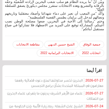
وبيّن أنّ "ما يريده النظام هو سلب شعب البحرين لإرادته الشّعبيّة وحقّه
بالرقابة والتشريع وهذه الانتخابات ستفرز مجلس ديكوريّ يصفق للسلطة
العليّا".
وأكّد "من المعيب أن نعبر على دماء شهدائنا وأصفاد معتقلينا وتاريخهم
ونضالهم لندخل إلى برلمان يطمس القضية الفلسطينية".
وختم "رسالتنا إلى الأحبة في البحرين، ضعوا مصلحة الوطن نصب
أعينكم، المشاركة توقيع على المزيد من الاضطهاد فلا تشاركوا في ضياع
مستقبل أبنائكم".
جمعية الوفاق
الشيخ حسين الديهي
مقاطعة الانتخابات
انتخابات 2022
الانتخابات البرلمانية 2022
اقرأ أيضا
البحرين تخسر محاولتها لمنع دعوى قضائية رفعها
2026-07-27
معارضون في المملكة المتحدة بشأن برامج التجسس
علماء من الأزهر الشريف يدينون ما يتعرض علماء البحرين
2026-07-27
من انتهاكات
الشيخ عادل الشعلة: ربط زيارة الأئمة بإذن الحكومة من
2026-07-24