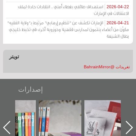
استهداف طائفي بغطاء أمني .. انتقادات حادة لملف
2026-04-22
الاعتقالات في الإمارات
الإمارات تكشف عن "تنظيم إرهابي" مرتبط بـ"ولاية الفقيه"
2026-04-21
مكوّن من أعضاء ينتمون لمدارس فقهية وحوزوية أخرى في تخبط خليجي
يطال الشيعة
تويتر
تغريدات @BahrainMirror
إصدارات
"حماة الباب الأخير":
تصنيف موضوعي
"مرآة البحرين"
الإصدار الأول عن
للوثائق البريطانية
تصدر حصاد
اعتصام الدراز
يقدمه «مركز أوال»
الساحات 2019
ه
وأحداث ساحة
في سلسلة من 5
الفداء لمركز أوال
كتب