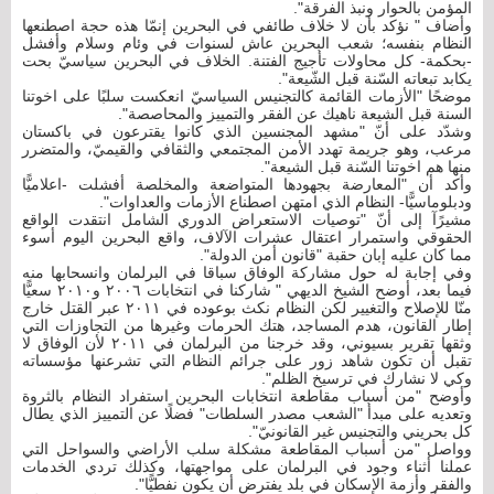
المؤمن بالحوار ونبذ الفرقة".
وأضاف " نؤكد بأن لا خلاف طائفي في البحرين إنمّا هذه حجة اصطنعها
النظام بنفسه؛ شعب البحرين عاش لسنوات في وئام وسلام وأفشل
-بحكمة- كل محاولات تأجيج الفتنة. الخلاف في البحرين سياسيّ بحت
يكابد تبعاته السّنة قبل الشّيعة".
موضحًا "الأزمات القائمة كالتجنيس السياسيّ انعكست سلبًا على اخوتنا
السنة قبل الشيعة ناهيك عن الفقر والتمييز والمحاصصة".
وشدّد على أنّ "مشهد المجنسين الذي كانوا يقترعون في باكستان
مرعب، وهو جريمة تهدد الأمن المجتمعي والثقافي والقيميّ، والمتضرر
منها هم اخوتنا السّنة قبل الشيعة".
وأكد أن "المعارضة بجهودها المتواضعة والمخلصة أفشلت -اعلاميًّا
ودبلوماسيًّا- النظام الذي امتهن اصطناع الأزمات والعداوات".
مشيرًآ إلى أنّ "توصيات الاستعراض الدوري الشامل انتقدت الواقع
الحقوقي واستمرار اعتقال عشرات الآلاف، واقع البحرين اليوم أسوء
مما كان عليه إبان حقبة "قانون أمن الدولة".
وفي إجابة له حول مشاركة الوفاق سباقا في البرلمان وانسحابها منه
فيما بعد، أوضح الشيخ الديهي " شاركنا في انتخابات ٢٠٠٦ و٢٠١٠ سعيًّا
منّا للإصلاح والتغيير لكن النظام نكث بوعوده في ٢٠١١ عبر القتل خارج
إطار القانون، هدم المساجد، هتك الحرمات وغيرها من التجاوزات التي
وثقها تقرير بسيوني، وقد خرجنا من البرلمان في ٢٠١١ لأن الوفاق لا
تقبل أن تكون شاهد زور على جرائم النظام التي تشرعنها مؤسساته
وكي لا نشارك في ترسيخ الظلم".
وأوضح "من أسباب مقاطعة انتخابات البحرين استفراد النظام بالثروة
وتعديه على مبدأ "الشعب مصدر السلطات" فضلًا عن التمييز الذي يطال
كل بحريني والتجنيس غير القانونيّ".
وواصل "من أسباب المقاطعة مشكلة سلب الأراضي والسواحل التي
عملنا أثناء وجود في البرلمان على مواجهتها، وكذلك تردي الخدمات
والفقر وأزمة الإسكان في بلد يفترض أن يكون نفطيًّا".