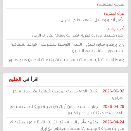
تعذيب المعتقلين
مرآة البحرين
الأمير أندرو وغسل سمعة نظام البحرين
أحمد رضي
رحيل جسدي، وولادة فكرية: نصر الله وثقافة تجاوزت الزمن
وزير بريطاني سابق لشؤون الشرق الأوسط متهم بخرق قواعد الشفافية
بسبب دور استشاري في البحرين
وسط انتقادات للزيارة .. ملك بريطانيا يستضيف ملك البحرين في وندسور
اقرأ في
الخليج
الكويت: الحاج موسى المسري شهيداً مظلومًا بالسجن
2026-06-02
المركزي
الإمارات تنسحب من أوبك في ضربة قوية لتحالف منتجي
2026-04-29
النفط وسط خلافات بين دول الخليج
محكمة «أمن الدولة» في الكويت: الامتناع عن معاقبة 109
2026-04-24
مدونين وتبرئة 9 وحبس 18 متهماً بالتعاطف مع إيران