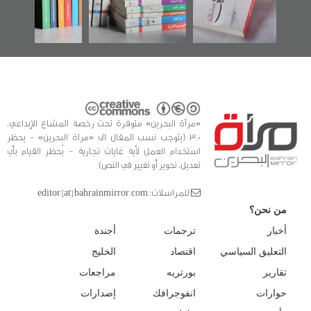
للدراسات والتوثيق
«مرآة البحرين» متوفرة تحت رخصة المشاع الإبداعي،
3.0 (يتوجب نسب المقال الى «مراة البحرين» - يحظر
استخدام العمل لأية غايات تجارية - يُحظر القيام بأي
تعديل، تحوير أو تغيير في النص)
للمراسلات: editor [at] bahrainmirror.com
من نحن؟
أخبار
ترجمات
أجندة
التعليق السياسي
اقتصاد
الخليج
تقارير
بورتريه
مراجعات
حوارات
انفوجرافك
إصدارات