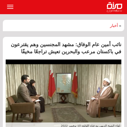
القائمة
الرئيسي
»
أخبار
نائب أمين عام الوفاق: مشهد المجنسين وهم يقترعون
في باكستان مرعب والبحرين تعيش تراجعًا مخيفًا
لقاء الشيخ الديهي مع قناة اللؤلؤة 10 نوفمبر 2022