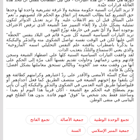
العائلة قرارات جيّدة.
لا تريد التيارات السنية حكومة منتخبة ولا غرفة تشريعية واحدة لها وحدها
حق التشريع كما يطالب الشيعة إثر اتفاق مع الحكم قاد لتصويتهم بـ"نعم"
على الميثاق قبل أن يتم الانقلاب عليه. ولا تريد تعديل الدوائر لتكون
تمثيلية بشكل عادل ولا إلغاء التمييز ضدّ الشيعة الذي ترفض الاعتراف
بوجوده أصلاً ولا أيّ تغيير في خارطة توزّع القوة.
تريد التيارات السياسية السنية كل شيء قائم في البلاد بنفس "الحطّة"
التي عليها لكن في الوقت نفسه تواصل الشكوى منه والتذمّر والبكبكة
ما يذكّرنا باضطراب يناقشه علم النفس التحليلي اسمه "المازوخية"
والذي يعني الاستمتاع والتلذّذ بتعذيب الذات.
لقد وافقت التيارات السياسية السنية كلها على اضطهاد الشيعة وسجن
قادتهم ونفي زعمائهم؛ وحاولت تقديم نفسها ألف مرّة إلى الحكم على
أنها من وقفت معه ضد "الخونة" وبالتّالي تستحق معاملتها بشكل أفضل؛
ولكن بلا فائدة.
إن سلاح السنّة الأمضى والأقدر على ردّ اعتبارهم وكرامتهم كطائفة هو
أن يلتقوا مع إخوتهم الشيعة في منتصف الطريق كما فعل أجدادهم. أو
فليواصلوا طريق التيه العدمي في الشكوى والتذمّر والبكبكة إلى أن يأتي
يوم يصطلح فيه الحكم مع الشيعة - أكان قريباً هذا اليوم أو بعيداً -
وساعتئذ فقط يجد شخص ما "فوق" فيهم فائدة. بدون هذا الصّلح فهم
اليتامى في منفى الوطن.
تجمع الوحدة الوطنية
جمعية الأصالة
تجمع الفاتح
جمعية المنبر الإسلامي
السنة