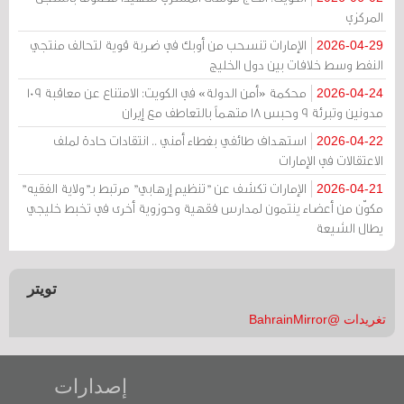
المركزي
الإمارات تنسحب من أوبك في ضربة قوية لتحالف منتجي
2026-04-29
النفط وسط خلافات بين دول الخليج
محكمة «أمن الدولة» في الكويت: الامتناع عن معاقبة 109
2026-04-24
مدونين وتبرئة 9 وحبس 18 متهماً بالتعاطف مع إيران
استهداف طائفي بغطاء أمني .. انتقادات حادة لملف
2026-04-22
الاعتقالات في الإمارات
الإمارات تكشف عن "تنظيم إرهابي" مرتبط بـ"ولاية الفقيه"
2026-04-21
مكوّن من أعضاء ينتمون لمدارس فقهية وحوزوية أخرى في تخبط خليجي
يطال الشيعة
تويتر
تغريدات @BahrainMirror
إصدارات