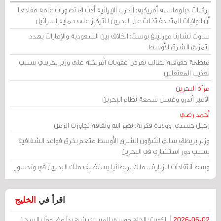
برقيات دبلوماسية أمريكية: الحرب الإيرانية أدت إلى تصورات عامة مفادها
أن الولايات المتحدة تخلت عن البحرين للتركيز على حماية إسرائيل
ساوث تشاينا مورنينغ بوست: الخلاف بين السعودية والإمارات يهدد
بتمزيق الشرق الأوسط
منظمة حقوقية تطالب بفرض عقوبات أمريكية على وزير بحريني بسبب
تعذيب المعتقلين
مرآة البحرين
الأمير أندرو وغسل سمعة نظام البحرين
أحمد رضي
رحيل جسدي، وولادة فكرية: نصر الله وثقافة تجاوزت الزمن
وزير بريطاني سابق لشؤون الشرق الأوسط متهم بخرق قواعد الشفافية
بسبب دور استشاري في البحرين
وسط انتقادات للزيارة .. ملك بريطانيا يستضيف ملك البحرين في وندسور
اقرأ في
الخليج
الكويت: الحاج موسى المسري شهيداً مظلومًا بالسجن
2026-06-02