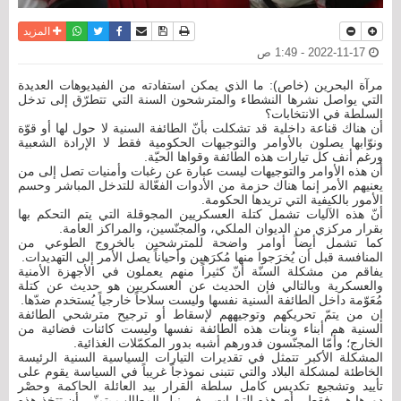
نسخة للطباعة
حفظ الموضوع
فيسبوك
تويتر
أرسل الى صديق
واتساب
المزيد
2022-11-17 - 1:49 ص
مرآة البحرين (خاص): ما الذي يمكن استفادته من الفيديوهات العديدة
التي يواصل نشرها النشطاء والمترشحون السنة التي تتطرّق إلى تدخل
السلطة في الانتخابات؟
أن هناك قناعة داخلية قد تشكلت بأنّ الطائفة السنية لا حول لها أو قوّة
ونوّابها يصلون بالأوامر والتوجيهات الحكومية فقط لا الإرادة الشعبية
ورغم أنف كل تيارات هذه الطائفة وقواها الحيّة.
أن هذه الأوامر والتوجيهات ليست عبارة عن رغبات وأمنيات تصل إلى من
يعنيهم الأمر إنما هناك حزمة من الأدوات الفعّالة للتدخل المباشر وحسم
الأمور بالكيفية التي تريدها الحكومة.
أنّ هذه الآليات تشمل كتلة العسكريين المجوقلة التي يتم التحكم بها
بقرار مركزي من الديوان الملكي، والمجنّسين، والمراكز العامة.
كما تشمل أيضاً أوامر واضحة للمترشحين بالخروج الطوعي من
المنافسة قبل أن يُخرَجوا منها مُكرَهين وأحياناً يصل الأمر إلى التهديدات.
يفاقم من مشكلة السنّة أنّ كثيراً منهم يعملون في الأجهزة الأمنية
والعسكرية وبالتالي فإن الحديث عن العسكريين هو حديث عن كتلة
مُعَوّمة داخل الطائفة السنية نفسها وليست سلاحاً خارجياً يُستخدم ضدّها.
إن من يتمّ تحريكهم وتوجيههم لإسقاط أو ترجيح مترشحي الطائفة
السنية هم أبناء وبنات هذه الطائفة نفسها وليست كائنات فضائية من
الخارج؛ وأمّا المجنّسون فدورهم أشبه بدور المكمّلات الغذائية.
المشكلة الأكبر تتمثل في تقديرات التيارات السياسية السنية الرئيسة
الخاطئة لمشكلة البلاد والتي تتبنى نموذجاً غريباً في السياسة يقوم على
تأييد وتشجيع تكديس كامل سلطة القرار بيد العائلة الحاكمة وحصْر
دورها هي فقط - أي هذه التيارات - في نيل المطالب بتمنّي أن تتخذ هذه