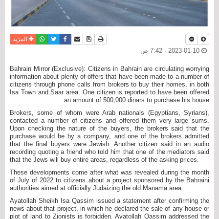
نسخة للطباعة
حفظ الموضوع
فيسبوك
تويتر
أرسل الى صديق
واتساب
المزيد
2023-01-10 - 7:42 ص
Bahrain Mirror (Exclusive): Citizens in Bahrain are circulating worrying
information about plenty of offers that have been made to a number of
citizens through phone calls from brokers to buy their homes, in both
Isa Town and Saar area. One citizen is reported to have been offered
an amount of 500,000 dinars to purchase his house.
Brokers, some of whom were Arab nationals (Egyptians, Syrians),
contacted a number of citizens and offered them very large sums.
Upon checking the nature of the buyers, the brokers said that the
purchase would be by a company, and one of the brokers admitted
that the final buyers were Jewish. Another citizen said in an audio
recording quoting a friend who told him that one of the mediators said
that the Jews will buy entire areas, regardless of the asking prices.
These developments come after what was revealed during the month
of July of 2022 to citizens about a project sponsored by the Bahraini
authorities aimed at officially Judaizing the old Manama area.
Ayatollah Sheikh Isa Qassim issued a statement after confirming the
news about that project, in which he declared the sale of any house or
plot of land to Zionists is forbidden. Ayatollah Qassim addressed the