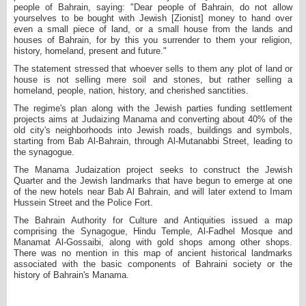
people of Bahrain, saying: "Dear people of Bahrain, do not allow
yourselves to be bought with Jewish [Zionist] money to hand over
even a small piece of land, or a small house from the lands and
houses of Bahrain, for by this you surrender to them your religion,
history, homeland, present and future."
The statement stressed that whoever sells to them any plot of land or
house is not selling mere soil and stones, but rather selling a
homeland, people, nation, history, and cherished sanctities.
The regime's plan along with the Jewish parties funding settlement
projects aims at Judaizing Manama and converting about 40% of the
old city's neighborhoods into Jewish roads, buildings and symbols,
starting from Bab Al-Bahrain, through Al-Mutanabbi Street, leading to
the synagogue.
The Manama Judaization project seeks to construct the Jewish
Quarter and the Jewish landmarks that have begun to emerge at one
of the new hotels near Bab Al Bahrain, and will later extend to Imam
Hussein Street and the Police Fort.
The Bahrain Authority for Culture and Antiquities issued a map
comprising the Synagogue, Hindu Temple, Al-Fadhel Mosque and
Manamat Al-Gossaibi, along with gold shops among other shops.
There was no mention in this map of ancient historical landmarks
associated with the basic components of Bahraini society or the
history of Bahrain's Manama.