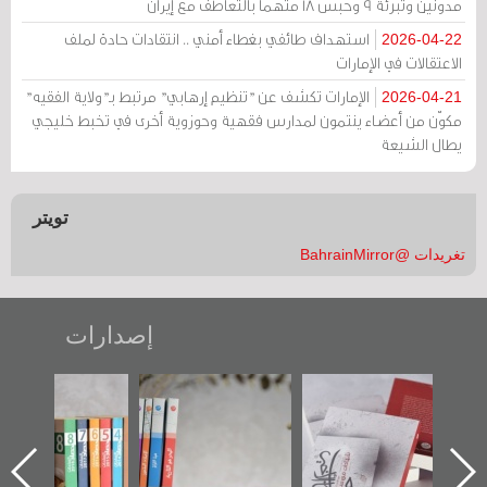
مدونين وتبرئة 9 وحبس 18 متهماً بالتعاطف مع إيران
استهداف طائفي بغطاء أمني .. انتقادات حادة لملف
2026-04-22
الاعتقالات في الإمارات
الإمارات تكشف عن "تنظيم إرهابي" مرتبط بـ"ولاية الفقيه"
2026-04-21
مكوّن من أعضاء ينتمون لمدارس فقهية وحوزوية أخرى في تخبط خليجي
يطال الشيعة
تويتر
تغريدات @BahrainMirror
إصدارات
"حماة الباب الأخير":
تصنيف موضوعي
"مرآة البحرين"
الإصدار الأول عن
للوثائق البريطانية
تصدر حصاد
اعتصام الدراز
يقدمه «مركز أوال»
الساحات 2019
ه
وأحداث ساحة
في سلسلة من 5