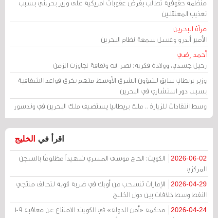
منظمة حقوقية تطالب بفرض عقوبات أمريكية على وزير بحريني بسبب
تعذيب المعتقلين
مرآة البحرين
الأمير أندرو وغسل سمعة نظام البحرين
أحمد رضي
رحيل جسدي، وولادة فكرية: نصر الله وثقافة تجاوزت الزمن
وزير بريطاني سابق لشؤون الشرق الأوسط متهم بخرق قواعد الشفافية
بسبب دور استشاري في البحرين
وسط انتقادات للزيارة .. ملك بريطانيا يستضيف ملك البحرين في وندسور
اقرأ في
الخليج
الكويت: الحاج موسى المسري شهيداً مظلومًا بالسجن
2026-06-02
المركزي
الإمارات تنسحب من أوبك في ضربة قوية لتحالف منتجي
2026-04-29
النفط وسط خلافات بين دول الخليج
محكمة «أمن الدولة» في الكويت: الامتناع عن معاقبة 109
2026-04-24