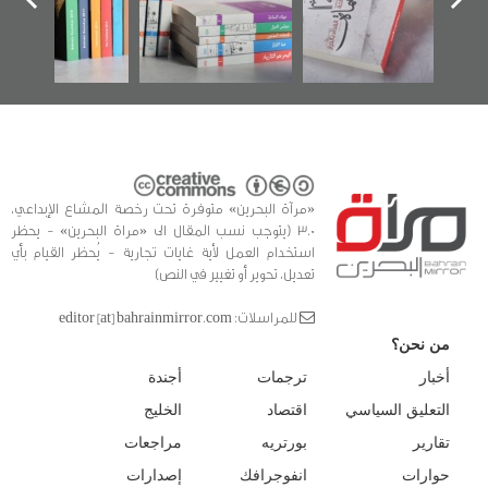
الفداء لمركز أوال
كتب
للدراسات والتوثيق
«مرآة البحرين» متوفرة تحت رخصة المشاع الإبداعي،
3.0 (يتوجب نسب المقال الى «مراة البحرين» - يحظر
استخدام العمل لأية غايات تجارية - يُحظر القيام بأي
تعديل، تحوير أو تغيير في النص)
للمراسلات: editor [at] bahrainmirror.com
من نحن؟
أخبار
ترجمات
أجندة
التعليق السياسي
اقتصاد
الخليج
تقارير
بورتريه
مراجعات
حوارات
انفوجرافك
إصدارات