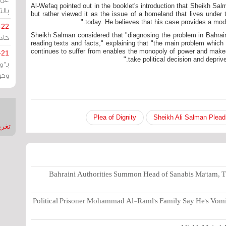
Al-Wefaq pointed out in the booklet's introduction that Sheikh Sa
بالت
but rather viewed it as the issue of a homeland that lives under 
today. He believes that his case provides a model 
-22
Sheikh Salman considered that "diagnosing the problem in Bahrain 
حادة
reading texts and facts," explaining that "the main problem which
continues to suffer from enables the monopoly of power and makes 
-21
take political decision and deprive
بـ"
وحو
Plea of Dignity
Sheikh Ali Salman Plead
تغريدات
Bahraini Authorities Summon Head of Sanabis Ma'tam, T
Political Prisoner Mohammad Al-Raml's Family Say He's Vomi