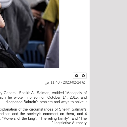
2023-02-24 - 11:40 ص
ary-General, Sheikh Ali Salman, entitled "Monopoly of
hich he wrote in prison on October 14, 2015, and
diagnosed Bahrain's problem and ways to solve it.
 explanation of the circumstances of Sheikh Salman's
leadings and the society's comment on them, and 4
, "Powers of the king", "The ruling family", and "The
Legislative Authority".