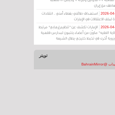
عاطف مع إيران
استهداف طائفي بغطاء أمني .. انتقادات
2026-04
 لملف الاعتقالات في الإمارات
الإمارات تكشف عن "تنظيم إرهابي" مرتبط
2026-04
ولاية الفقيه" مكوّن من أعضاء ينتمون لمدارس فقهية
زوية أخرى في تخبط خليجي يطال الشيعة
تويتر
 @BahrainMirror