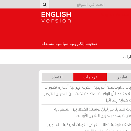
English Version
صحيفة إلكترونية سياسية مستقلة
رات
تقارير
ترجمات
اقتصاد
ات دبلوماسية أمريكية: الحرب الإيرانية أدت إلى تصورات
 مفادها أن الولايات المتحدة تخلت عن البحرين للتركيز
 حماية إسرائيل
ث تشاينا مورنينغ بوست: الخلاف بين السعودية
إمارات يهدد بتمزيق الشرق الأوسط
مة حقوقية تطالب بفرض عقوبات أمريكية على وزير
يني بسبب تعذيب المعتقلين