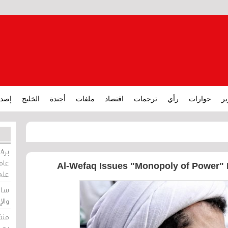
ير
حوارات
رأي
ترجمات
اقتصاد
ملفات
أجندة
الخليج
إصدا
برقي
عامة
Al-Wefaq Issues "Monopoly of Power" B
على
ساو
وال
منظ
بحر