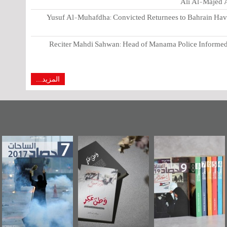
Ali Al-Majed A
Yusuf Al-Muhafdha: Convicted Returnees to Bahrain Have 
Reciter Mahdi Sahwan: Head of Manama Police Informed 
المزيد...
"مرآة البحرين"
«وطن عكر» رواية
حصاد 2017
تصدر حصاد
جديدة لمعتقل
الساحات 2019
عسكري تصدر عن
«مرآة البحرين»