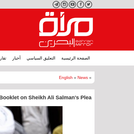
تويتر
فيسبوك
يوتيوب
انستجرام
تليجرام
الصفحة الرئيسية
التعليق السياسي
أخبار
تقار
English
»
News
»
ooklet on Sheikh Ali Salman's Plea