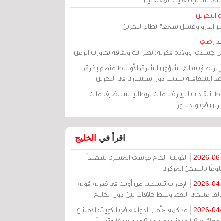
 البحرين
مير أندرو وغسل سمعة نظام البحرين
د رضي
ل جسدي، وولادة فكرية: نصر الله وثقافة تجاوزت الزمن
ر بريطاني سابق لشؤون الشرق الأوسط متهم بخرق
عد الشفافية بسبب دور استشاري في البحرين
 انتقادات للزيارة .. ملك بريطانيا يستضيف ملك
حرين في وندسور
اقرأ في
الخليج
الكويت: الحاج موسى المسري شهيداً
2026-06
ومًا بالسجن المركزي
الإمارات تنسحب من أوبك في ضربة قوية
2026-04
الف منتجي النفط وسط خلافات بين دول الخليج
محكمة «أمن الدولة» في الكويت: الامتناع
2026-04
عن معاقبة 109 مدونين وتبرئة 9 وحبس 18 متهماً