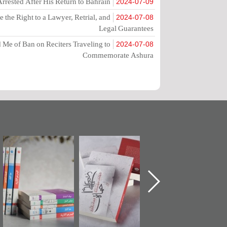
rrested After His Return to Bahrain
2024-07-09
the Right to a Lawyer, Retrial, and
2024-07-08
Legal Guarantees
Me of Ban on Reciters Traveling to
2024-07-08
Commemorate Ashura
تدشين كتاب "من
"حماة الباب الأخير":
تصنيف موضوعي
أهل الجنة" عن
الإصدار الأول عن
للوثائق البريطانية
الشهيد سيد كاظم
اعتصام الدراز
يقدمه «مركز أوال»
السهلاوي في ذكراه
وأحداث ساحة
في سلسلة من 5
الفداء لمركز أوال
كتب
للدراسات والتوثيق