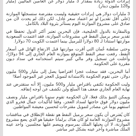
إيرادات الدولة زيادة بمقدار 3 مليار دولار عن العامين الماليين (مليار
و128 مليون دينار).
3 مليارات دولار هي إيرادات حقيقية وليست مفترضة ستسجلها الموازنة
(على أقل تقدير) لو تم اعتماد سعر عادل، لكن ذلك لم يحدث لأن من
صادق على مشروع الموازنة اليوم يستأثر بثروة البلاد بالكامل.
وبالمقارنة بالدول الخليجية، فإن البحرين تعتبر أكثر الدول تحفظا في
تقدير سعر برميل النفط في مشروعات الموازنة، فقد اعتمدت السعودية
موازنتها استنادا لـ 80 دولارا للبرميل بينما اعتمدت الكويت 70 دولارا.
وحتى سلطنة عُمان التي أقرت موازنتها قبل الارتفاع الهائل في أسعار
النفط، رفعت سعر النفط المتوقع بموازنة العام الجاري إلى 94 دولارًا،
وأعلنت عن تسجيل وفر مالي كبير سيتم استخدامه في سداد ديون
مقررة على الحكومة.
أما البحرين، فقد سجلت عجزا افتراضيا يصل إلى مليار و500 مليون
دولار، حتى تقوم الحكومة بالاستدانة لتمويل العجز غير الموجود أصلا!
وليت الحكومة تكتفي باقتراض مليار و500 مليون، إلا أنه ستقترض عند
نهاية العام الجاري ضعف هذا المبلغ ولن تكشف عن أوجه إنفاقه.
ويمكن التنبؤ بذلك فعلا، لأن الحكومة تقوم سنويا باقتراض مليار ونصف
مليون دولار فوق حاجتها لسداد العجز، وفقا لتأكيدات جمال فخرو الذي
استفهم يوما عن مصادر لتمويل مقترحات لتحسين معيشة المواطنين.
كان يُفترض أن يكون سعر برميل النفط هو نقطة الإنطلاق في مناقشات
مشروع الموازنة العامة لو كان هناك برلمانا حقيقيا هو الذي يضع مشروع
الموازنة، لا أن يحيلها الملك بمرسوم ويبصم عليها مجلسين: واحد عينه
الملك مباشرة وآخر عينه بشكل غير مباشر.