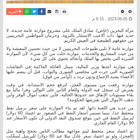
نسخة للطباعة
حفظ الموضوع
فيسبوك
تويتر
أرسل الى صديق
واتساب
المزيد
2023-06-05 - 9:15 م
مرآة البحرين (خاص): صادق الملك على مشروع موازنة عامة جديدة، لا
جديد فيها، ذات ألاعيب الاستئثار بالثروة، وحرمان المواطنين البحرينيين
من حقوقهم الطبيعية في العيش الكريم.
موازنة عامة لا تلبي طموحات البحرينيين لا من حيث تحسين المعيشة ولا
من حيث المشاريع والخدمات. موازنة خلت من كل شيء، لأن الموازنة
السرية التي يختص بها الملك وأنجاله تحتوي على كل شيء.
هي موازنة أعدها وزير المالية، ممثل العائلة الحاكمة في النقاشات
الصورية التي جرت في مجلسي الشورى والنواب، قبل أن يبصم عليها
الأعضاء بشبه الإجماع ودون تردد بـ (أوامر من فوق).
موازنة رفعت من مستوى العجز، لترفع حجم الاستدانة، في وقت
يفترض أن تسجل فيه الدولة وللعام الثاني على التوالي وفرا ماليا مع
بقاء مستويات الإنفاق عند حدودها الحالية، فأين تذهب أموال الوفر وأين
تذهب الأموال التي تقترضها الحكومة؟
من جديد هي اللعبة ذاتها. لقد تم بناء الموازنة على سعر برميل نفط
متحفظ جدا، بينما تستمر أسعار النفط في الصعود. تم اعتماد 60 دولارا
لبرميل النفط في حين يتوقع صندوق النقد الدولي أن تكون الأسعار عند
90 دولارا العام الجاري.
تم اعتماد سعر متحفظ ليتم مواجهة مطالب الناس بحجج واهية مثل
(العجز)، ولو تم اعتماد سعر عادل مثلا عند 80 دولارا للبرميل لسجَّلت