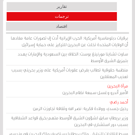
تقارير
ترجمات
اقتصاد
برقيات دبلوماسية أمريكية: الحرب الإيرانية أدت إلى تصورات عامة مفادها
أن الولايات المتحدة تخلت عن البحرين للتركيز على حماية إسرائيل
ساوث تشاينا مورنينغ بوست: الخلاف بين السعودية والإمارات يهدد
بتمزيق الشرق الأوسط
منظمة حقوقية تطالب بفرض عقوبات أمريكية على وزير بحريني بسبب
تعذيب المعتقلين
مرآة البحرين
الأمير أندرو وغسل سمعة نظام البحرين
أحمد رضي
رحيل جسدي، وولادة فكرية: نصر الله وثقافة تجاوزت الزمن
وزير بريطاني سابق لشؤون الشرق الأوسط متهم بخرق قواعد الشفافية
بسبب دور استشاري في البحرين
وسط انتقادات للزيارة .. ملك بريطانيا يستضيف ملك البحرين في وندسور