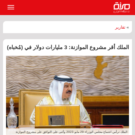
القائمة
الرئيسي
»
تقارير
الملك أقر مشروع الموازنة: 3 مليارات دولار في (مُخباه)
الملك ترأس اجتماع مجلس الوزراء 29 مايو 2023 وأثنى على التوافق على مشروع الموازنة