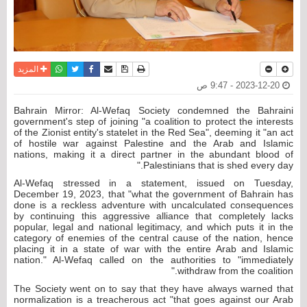
نسخة للطباعة
حفظ الموضوع
فيسبوك
تويتر
أرسل الى صديق
واتساب
المزيد
2023-12-20 - 9:47 ص
Bahrain Mirror: Al-Wefaq Society condemned the Bahraini
government's step of joining "a coalition to protect the interests
of the Zionist entity's statelet in the Red Sea", deeming it "an act
of hostile war against Palestine and the Arab and Islamic
nations, making it a direct partner in the abundant blood of
Palestinians that is shed every day."
Al-Wefaq stressed in a statement, issued on Tuesday,
December 19, 2023, that "what the government of Bahrain has
done is a reckless adventure with uncalculated consequences
by continuing this aggressive alliance that completely lacks
popular, legal and national legitimacy, and which puts it in the
category of enemies of the central cause of the nation, hence
placing it in a state of war with the entire Arab and Islamic
nation." Al-Wefaq called on the authorities to "immediately
withdraw from the coalition."
The Society went on to say that they have always warned that
normalization is a treacherous act "that goes against our Arab