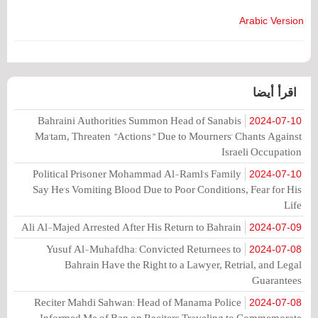
Arabic Version
اقرأ أيضا
Bahraini Authorities Summon Head of Sanabis
2024-07-10
Ma'tam, Threaten "Actions" Due to Mourners' Chants Against
Israeli Occupation
Political Prisoner Mohammad Al-Raml's Family
2024-07-10
Say He's Vomiting Blood Due to Poor Conditions, Fear for His
Life
Ali Al-Majed Arrested After His Return to Bahrain
2024-07-09
Yusuf Al-Muhafdha: Convicted Returnees to
2024-07-08
Bahrain Have the Right to a Lawyer, Retrial, and Legal
Guarantees
Reciter Mahdi Sahwan: Head of Manama Police
2024-07-08
Informed Me of Ban on Reciters Traveling to Commemorate