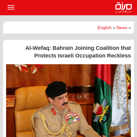
القائمة
الرئيسي
English
»
News
»
Al-Wefaq: Bahrain Joining Coalition that
Protects Israeli Occupation Reckless