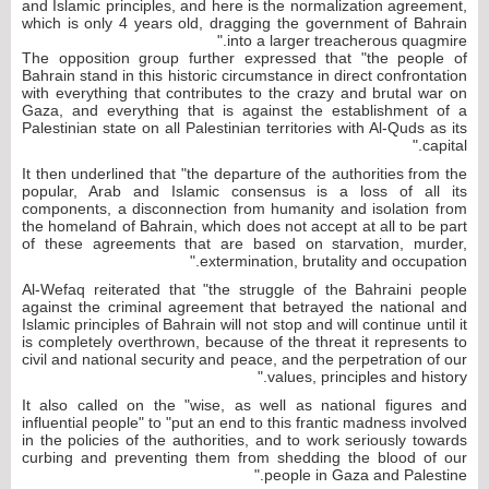
and Islamic principles, and here is the normalization agreement,
which is only 4 years old, dragging the government of Bahrain
into a larger treacherous quagmire."
The opposition group further expressed that "the people of
Bahrain stand in this historic circumstance in direct confrontation
with everything that contributes to the crazy and brutal war on
Gaza, and everything that is against the establishment of a
Palestinian state on all Palestinian territories with Al-Quds as its
capital."
It then underlined that "the departure of the authorities from the
popular, Arab and Islamic consensus is a loss of all its
components, a disconnection from humanity and isolation from
the homeland of Bahrain, which does not accept at all to be part
of these agreements that are based on starvation, murder,
extermination, brutality and occupation."
Al-Wefaq reiterated that "the struggle of the Bahraini people
against the criminal agreement that betrayed the national and
Islamic principles of Bahrain will not stop and will continue until it
is completely overthrown, because of the threat it represents to
civil and national security and peace, and the perpetration of our
values, principles and history."
It also called on the "wise, as well as national figures and
influential people" to "put an end to this frantic madness involved
in the policies of the authorities, and to work seriously towards
curbing and preventing them from shedding the blood of our
people in Gaza and Palestine."