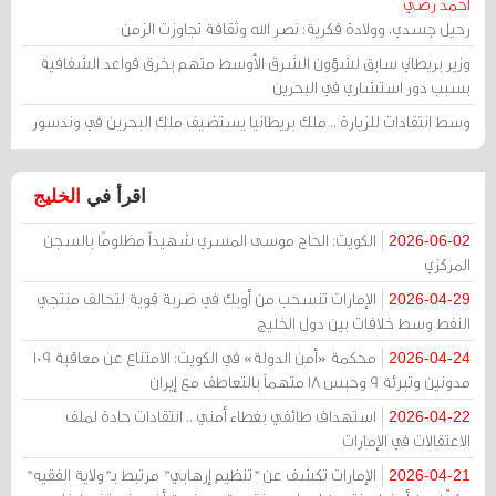
أحمد رضي
رحيل جسدي، وولادة فكرية: نصر الله وثقافة تجاوزت الزمن
وزير بريطاني سابق لشؤون الشرق الأوسط متهم بخرق قواعد الشفافية
بسبب دور استشاري في البحرين
وسط انتقادات للزيارة .. ملك بريطانيا يستضيف ملك البحرين في وندسور
اقرأ في
الخليج
الكويت: الحاج موسى المسري شهيداً مظلومًا بالسجن
2026-06-02
المركزي
الإمارات تنسحب من أوبك في ضربة قوية لتحالف منتجي
2026-04-29
النفط وسط خلافات بين دول الخليج
محكمة «أمن الدولة» في الكويت: الامتناع عن معاقبة 109
2026-04-24
مدونين وتبرئة 9 وحبس 18 متهماً بالتعاطف مع إيران
استهداف طائفي بغطاء أمني .. انتقادات حادة لملف
2026-04-22
الاعتقالات في الإمارات
الإمارات تكشف عن "تنظيم إرهابي" مرتبط بـ"ولاية الفقيه"
2026-04-21