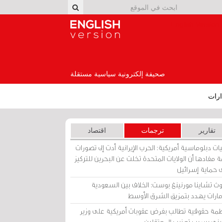
English Version
صحيفة إلكترونية سياسية مستقلة
رات
تقارير
ترجمات
اقتصاد
ات دبلوماسية أمريكية: الحرب الإيرانية أدت إلى تصورات
 مفادها أن الولايات المتحدة تخلت عن البحرين للتركيز
 حماية إسرائيل
ث تشاينا مورنينغ بوست: الخلاف بين السعودية
إمارات يهدد بتمزيق الشرق الأوسط
مة حقوقية تطالب بفرض عقوبات أمريكية على وزير
يني بسبب تعذيب المعتقلين