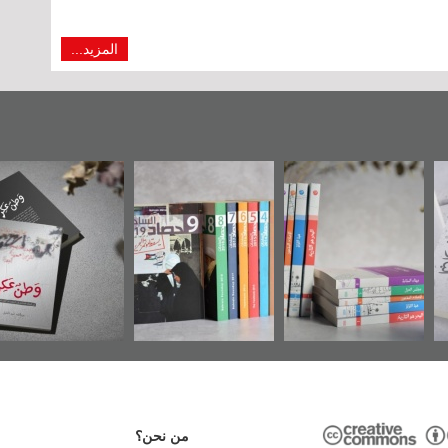
المزيد...
يف موضوعي
"مرآة البحرين"
«وطن عكر» رواية
ح
ائق البريطانية
تصدر حصاد
جديدة لمعتقل
ه «مركز أوال»
الساحات 2019
عسكري تصدر عن
في سلسلة من 5
«مرآة البحرين»
كتب
من نحن؟