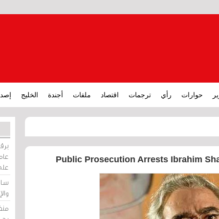
ير
حوارات
رأي
ترجمات
اقتصاد
ملفات
أجندة
الخليج
إصدا
برقي
عامة
Public Prosecution Arrests Ibrahim Sha
على
ساو
وال
منظ
بحر