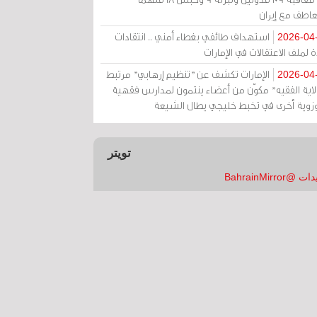
عاطف مع إيران
استهداف طائفي بغطاء أمني .. انتقادات
2026-04
 لملف الاعتقالات في الإمارات
الإمارات تكشف عن "تنظيم إرهابي" مرتبط
2026-04
ولاية الفقيه" مكوّن من أعضاء ينتمون لمدارس فقهية
زوية أخرى في تخبط خليجي يطال الشيعة
تويتر
 @BahrainMirror