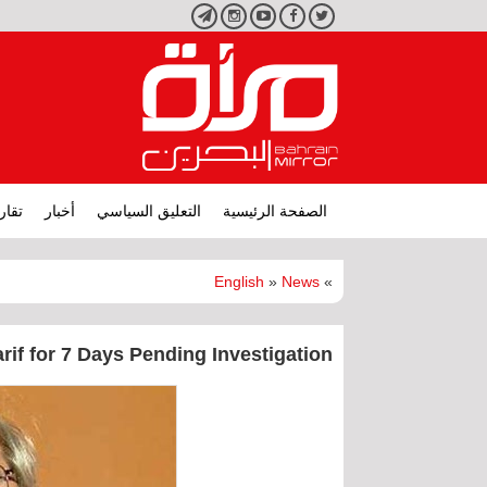
تويتر
فيسبوك
يوتيوب
انستجرام
تليجرام
الصفحة الرئيسية
التعليق السياسي
أخبار
تقار
English
»
News
»
rif for 7 Days Pending Investigation