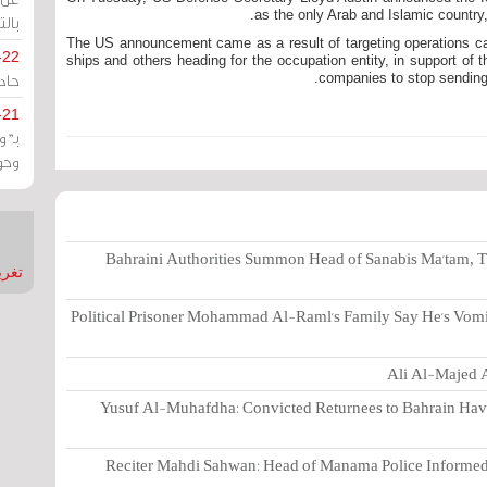
as the only Arab and Islamic country
بالت
The US announcement came as a result of targeting operations car
-22
ships and others heading for the occupation entity, in support of
حادة
companies to stop sending
-21
بـ"
وحو
Bahraini Authorities Summon Head of Sanabis Ma'tam, T
تغريدات
Political Prisoner Mohammad Al-Raml's Family Say He's Vomi
Ali Al-Majed A
Yusuf Al-Muhafdha: Convicted Returnees to Bahrain Have 
Reciter Mahdi Sahwan: Head of Manama Police Informed 