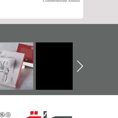
Commemorate Ashura
تدشين كتاب "من
"حماة الباب الأخير":
تصن
أهل الجنة" عن
الإصدار الأول عن
للوث
الشهيد سيد كاظم
اعتصام الدراز
يقدم
السهلاوي في ذكراه
وأحداث ساحة
الفداء لمركز أوال
للدراسات والتوثيق