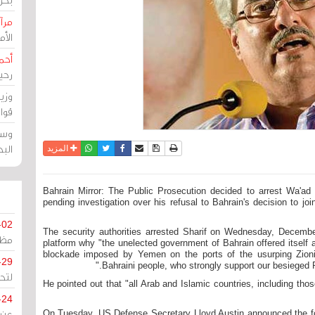
مرآة
الأ
أحم
رحي
وزي
قوا
وسط
الب
نسخة للطباعة
حفظ الموضوع
فيسبوك
تويتر
أرسل الى صديق
واتساب
المزيد
Bahrain Mirror: The Public Prosecution decided to arrest Wa'ad 
pending investigation over his refusal to Bahrain's decision to j
-02
The security authorities arrested Sharif on Wednesday, Decembe
مظل
platform why "the unelected government of Bahrain offered itself as 
blockade imposed by Yemen on the ports of the usurping Zionist
-29
Bahraini people, who strongly support our besieged P
لتح
He pointed out that "all Arab and Islamic countries, including tho
-24
On Tuesday, US Defense Secretary Lloyd Austin announced the form