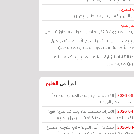
 البحرين
مير أندرو وغسل سمعة نظام البحرين
د رضي
ل جسدي، وولادة فكرية: نصر الله وثقافة تجاوزت الزمن
ر بريطاني سابق لشؤون الشرق الأوسط متهم بخرق
عد الشفافية بسبب دور استشاري في البحرين
 انتقادات للزيارة .. ملك بريطانيا يستضيف ملك
حرين في وندسور
اقرأ في
الخليج
الكويت: الحاج موسى المسري شهيداً
2026-06
ومًا بالسجن المركزي
الإمارات تنسحب من أوبك في ضربة قوية
2026-04
الف منتجي النفط وسط خلافات بين دول الخليج
محكمة «أمن الدولة» في الكويت: الامتناع
2026-04
عن معاقبة 109 مدونين وتبرئة 9 وحبس 18 متهماً