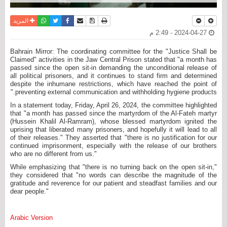
نسخة للطباعة
حفظ الموضوع
فيسبوك
تويتر
أرسل الى صديق
واتساب
المزيد
2024-04-27 - 2:49 م
Bahrain Mirror: The coordinating committee for the "Justice Shall be
Claimed" activities in the Jaw Central Prison stated that "a month has
passed since the open sit-in demanding the unconditional release of
all political prisoners, and it continues to stand firm and determined
despite the inhumane restrictions, which have reached the point of
preventing external communication and withholding hygiene products."
In a statement today, Friday, April 26, 2024, the committee highlighted
that "a month has passed since the martyrdom of the Al-Fateh martyr
(Hussein Khalil Al-Ramram), whose blessed martyrdom ignited the
uprising that liberated many prisoners, and hopefully it will lead to all
of their releases." They asserted that "there is no justification for our
continued imprisonment, especially with the release of our brothers
who are no different from us."
While emphasizing that "there is no turning back on the open sit-in,"
they considered that "no words can describe the magnitude of the
gratitude and reverence for our patient and steadfast families and our
dear people."
Arabic Version