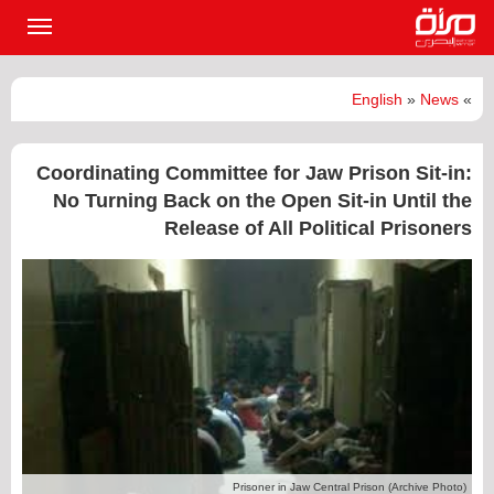
القائمة
الرئيسي
English
»
News
»
Coordinating Committee for Jaw Prison Sit-in:
No Turning Back on the Open Sit-in Until the
Release of All Political Prisoners
Prisoner in Jaw Central Prison (Archive Photo)