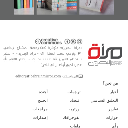
للدراسات والتوثيق
«مرآة البحرين» متوفرة تحت رخصة المشاع الإبداعي،
3.0 (يتوجب نسب المقال الى «مراة البحرين» - يحظر
استخدام العمل لأية غايات تجارية - يُحظر القيام بأي
تعديل، تحوير أو تغيير في النص)
للمراسلات: editor [at] bahrainmirror.com
من نحن؟
أخبار
ترجمات
أجندة
التعليق السياسي
اقتصاد
الخليج
تقارير
بورتريه
مراجعات
حوارات
انفوجرافك
إصدارات
رأي
ملفات