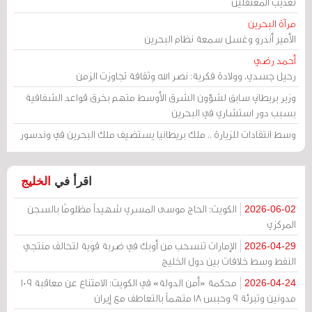
تعذيب المعتقلين
مرآة البحرين
الأمير أندرو وغسل سمعة نظام البحرين
أحمد رضي
رحيل جسدي، وولادة فكرية: نصر الله وثقافة تجاوزت الزمن
وزير بريطاني سابق لشؤون الشرق الأوسط متهم بخرق قواعد الشفافية
بسبب دور استشاري في البحرين
وسط انتقادات للزيارة .. ملك بريطانيا يستضيف ملك البحرين في وندسور
اقرأ في
الخليج
الكويت: الحاج موسى المسري شهيداً مظلومًا بالسجن
2026-06-02
المركزي
الإمارات تنسحب من أوبك في ضربة قوية لتحالف منتجي
2026-04-29
النفط وسط خلافات بين دول الخليج
محكمة «أمن الدولة» في الكويت: الامتناع عن معاقبة 109
2026-04-24
مدونين وتبرئة 9 وحبس 18 متهماً بالتعاطف مع إيران