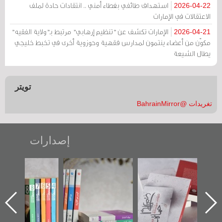
استهداف طائفي بغطاء أمني .. انتقادات حادة لملف
2026-04-22
الاعتقالات في الإمارات
الإمارات تكشف عن "تنظيم إرهابي" مرتبط بـ"ولاية الفقيه"
2026-04-21
مكوّن من أعضاء ينتمون لمدارس فقهية وحوزوية أخرى في تخبط خليجي
يطال الشيعة
تويتر
تغريدات @BahrainMirror
إصدارات
"حماة الباب الأخير":
تصنيف موضوعي
"مرآة البحرين"
الإصدار الأول عن
للوثائق البريطانية
تصدر حصاد
اعتصام الدراز
يقدمه «مركز أوال»
الساحات 2019
ه
وأحداث ساحة
في سلسلة من 5
الفداء لمركز أوال
كتب