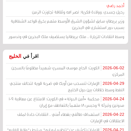
أحمد رضي
رحيل جسدي، وولادة فكرية: نصر الله وثقافة تجاوزت الزمن
وزير بريطاني سابق لشؤون الشرق الأوسط متهم بخرق قواعد الشفافية
بسبب دور استشاري في البحرين
وسط انتقادات للزيارة .. ملك بريطانيا يستضيف ملك البحرين في وندسور
اقرأ في
الخليج
الكويت: الحاج موسى المسري شهيداً مظلومًا بالسجن
2026-06-02
المركزي
الإمارات تنسحب من أوبك في ضربة قوية لتحالف منتجي
2026-04-29
النفط وسط خلافات بين دول الخليج
محكمة «أمن الدولة» في الكويت: الامتناع عن معاقبة 109
2026-04-24
مدونين وتبرئة 9 وحبس 18 متهماً بالتعاطف مع إيران
استهداف طائفي بغطاء أمني .. انتقادات حادة لملف
2026-04-22
الاعتقالات في الإمارات
الإمارات تكشف عن "تنظيم إرهابي" مرتبط بـ"ولاية الفقيه"
2026-04-21