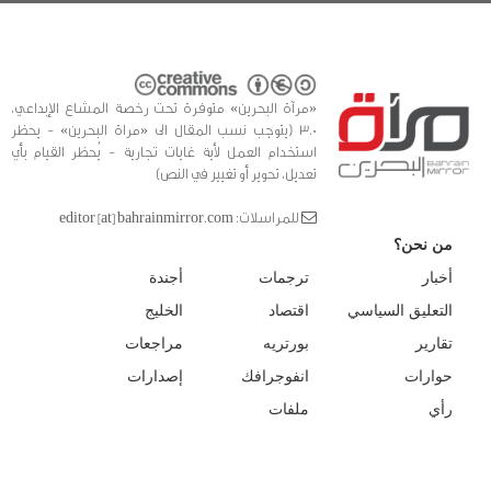
«مرآة البحرين» متوفرة تحت رخصة المشاع الإبداعي،
3.0 (يتوجب نسب المقال الى «مراة البحرين» - يحظر
استخدام العمل لأية غايات تجارية - يُحظر القيام بأي
تعديل، تحوير أو تغيير في النص)
للمراسلات: editor [at] bahrainmirror.com
من نحن؟
أخبار
ترجمات
أجندة
التعليق السياسي
اقتصاد
الخليج
تقارير
بورتريه
مراجعات
حوارات
انفوجرافك
إصدارات
رأي
ملفات