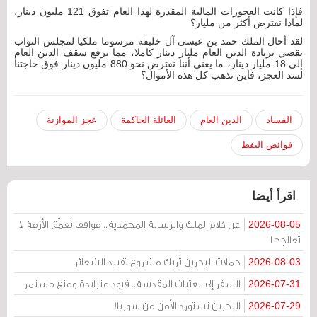
فإذا كانت العجوزات المالية المقدرة لهذا العام تفوق 121 مليون دينار،
لماذا نقترض أكثر من مليار؟
لقد أحال الملك حمد بن عيسى آل خليفة مرسوما ملكيا لمجلس النواب
يقضي بزيادة الدين العام مليار دينار كاملا، مما يرفع سقف الدين العام
إلى 18 مليار دينار، ما يعني أننا نقترض نحو 880 مليون دينار فوق حاجتنا
لسد العجز، فأين تذهب كل هذه الأموال؟
الفساد
الدين العام
العائلة الحاكمة
عجز الموازنة
فوائض النفط
اقرأ أيضا
عن كلام الملك والرسالة المحمدية.. مواقف تُعمّق الأزمة لا
2026-08-05
تُعالجها
حملات البحرين تُربك مشروع تقييد الشعائر
2026-08-03
السفر إلى العتبات المقدسة.. قيود متزايدة ومنع مستمر
2026-07-31
البحرين تستورد الأمن من سوريا!
2026-07-29