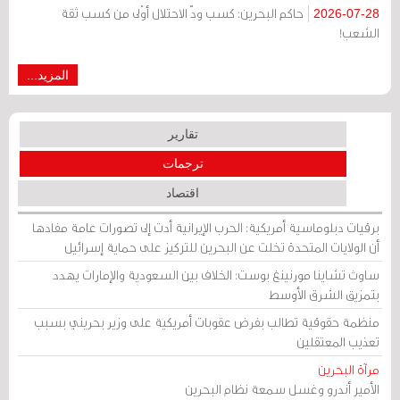
حاكم البحرين: كسب ودّ الاحتلال أوْلى من كسب ثقة
2026-07-28
الشعب!
المزيد...
تقارير
ترجمات
اقتصاد
برقيات دبلوماسية أمريكية: الحرب الإيرانية أدت إلى تصورات عامة مفادها
أن الولايات المتحدة تخلت عن البحرين للتركيز على حماية إسرائيل
ساوث تشاينا مورنينغ بوست: الخلاف بين السعودية والإمارات يهدد
بتمزيق الشرق الأوسط
منظمة حقوقية تطالب بفرض عقوبات أمريكية على وزير بحريني بسبب
تعذيب المعتقلين
مرآة البحرين
الأمير أندرو وغسل سمعة نظام البحرين