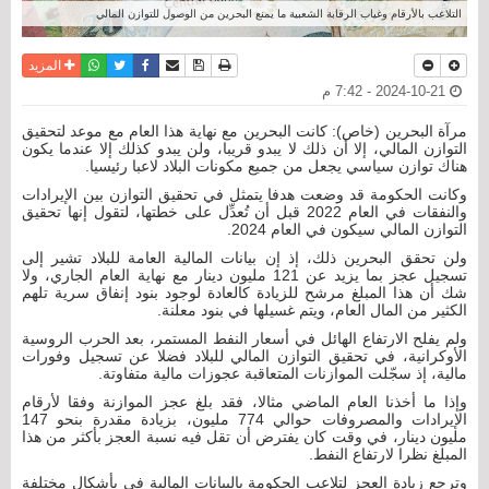
التلاعب بالأرقام وغياب الرقابة الشعبية ما يمنع البحرين من الوصول للتوازن المالي
نسخة للطباعة
حفظ الموضوع
فيسبوك
تويتر
أرسل الى صديق
واتساب
المزيد
2024-10-21 - 7:42 م
مرآة البحرين (خاص): كانت البحرين مع نهاية هذا العام مع موعد لتحقيق
التوازن المالي، إلا أن ذلك لا يبدو قريبا، ولن يبدو كذلك إلا عندما يكون
هناك توازن سياسي يجعل من جميع مكونات البلاد لاعبا رئيسيا.
وكانت الحكومة قد وضعت هدفا يتمثل في تحقيق التوازن بين الإيرادات
والنفقات في العام 2022 قبل أن تُعدِّل على خطتها، لتقول إنها تحقيق
التوازن المالي سيكون في العام 2024.
ولن تحقق البحرين ذلك، إذ إن بيانات المالية العامة للبلاد تشير إلى
تسجيل عجز بما يزيد عن 121 مليون دينار مع نهاية العام الجاري، ولا
شك أن هذا المبلغ مرشح للزيادة كالعادة لوجود بنود إنفاق سرية تلهم
الكثير من المال العام، ويتم غسيلها في بنود معلنة.
ولم يفلح الارتفاع الهائل في أسعار النفط المستمر، بعد الحرب الروسية
الأوكرانية، في تحقيق التوازن المالي للبلاد فضلا عن تسجيل وفورات
مالية، إذ سجّلت الموازنات المتعاقبة عجوزات مالية متفاوتة.
وإذا ما أخذنا العام الماضي مثالا، فقد بلغ عجز الموازنة وفقا لأرقام
الإيرادات والمصروفات حوالي 774 مليون، بزيادة مقدرة بنحو 147
مليون دينار، في وقت كان يفترض أن تقل فيه نسبة العجز بأكثر من هذا
المبلغ نظرا لارتفاع النفط.
وترجع زيادة العجز لتلاعب الحكومة بالبيانات المالية في بأشكال مختلفة