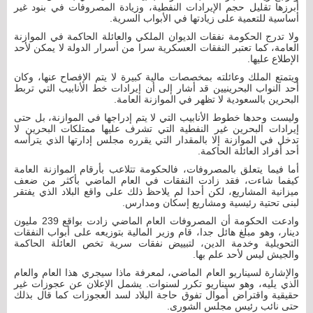
أبرزها تقليل حجم الإيرادات النفطية، وزيادة المصروفات في بنود غير
أساسية للتعمية على زيادتها في الأبواب السرية.
ولا تدرج الحكومة نفقات الديوان الملكي والعائلة الحاكمة في الموازنة
العامة، كما تعتبر النفقات العسكرية سرا من أسرار الدولة لا يمكن لأحد
الإطلاع عليها.
ويتمتع الملك وعائلته بمخصصات مالية كبيرة لا يتم الإفصاح عنها، وكان
أحد النواب البحرينيين قد أشار إلى أن إيرادات خط الأنابيب التي تربط
البحرين بالسعودية لا تظهر في الموازنة العامة.
وليست وحدها خطوط الأنابيب التي لا يتم إدراجها في الموازنة، بل حتى
إيرادات البحرين غير النفطية التي تشرف عليها ممتلكات البحرين لا
تدخل في الموازنة إلا بالمقدار التي يقرره مجلس إدارتها الذي يترأسه
أحد أفراد العائلة الحاكمة.
أما فيما يتعلق بالمصروفات، فالحكومة تتلاعب بأرقام الموازنة العامة
كيفما شاءت، فقد زادت النفقات في العام الماضي بأكثر من ضعف
ميزانية المشاريع، لكن أحدا لم يلاحظ ذلك على واقع البلاد الذي يفتقر
لبنى تحتية رئيسية ومشاريع إسكان ومدارس.
وادعت الحكومة أن المصروفات العام الماضي زادت بواقع 239 مليون
دينار، وهو مبلغ هائل جدا، قام وزير المالية بتوزيعه على أبواب النفقات
التحويلية وخدمة الدين، لتبييض نفقات سرية تخص العائلة الحاكمة
والجيش ليس لأحد علم بها.
والإشارة لسيناريو العام الماضي، لمعرفة ماذا سيجري هذا العام والعام
الذي يليه، وهو سيناريو تكرر لسنوات. يشمل الإعلان عن عجوزات غير
حقيقية واقتراض أموال تفوق حاجة البلاد لسد العجوزات كما قال بذلك
حتى نائب رئيس مجلس الشورى.