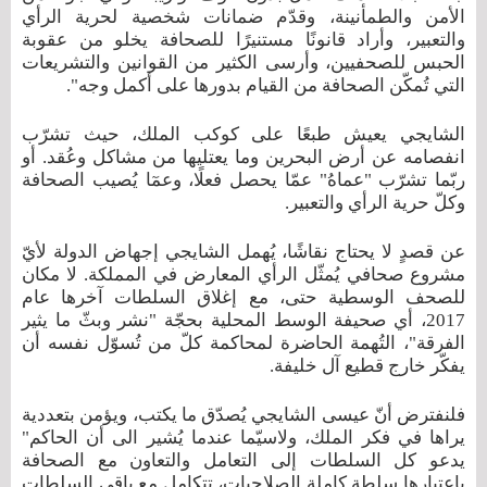
الأمن والطمأنينة، وقدّم ضمانات شخصية لحرية الرأي
والتعبير، وأراد قانونًا مستنيرًا للصحافة يخلو من عقوبة
الحبس للصحفيين، وأرسى الكثير من القوانين والتشريعات
التي تُمكّن الصحافة من القيام بدورها على أكمل وجه".
الشايجي يعيش طبعًا على كوكب الملك، حيث تشرّب
انفصامه عن أرض البحرين وما يعتليها من مشاكل وعُقد. أو
ربّما تشرّب "عماهُ" عمّا يحصل فعلًا، وعمٓا يُصيب الصحافة
وكلّ حرية الرأي والتعبير.
عن قصدٍ لا يحتاج نقاشًا، يُهمل الشايجي إجهاض الدولة لأيّ
مشروع صحافي يُمثّل الرأي المعارض في المملكة. لا مكان
للصحف الوسطية حتى، مع إغلاق السلطات آخرها عام
2017، أي صحيفة الوسط المحلية بحجّة "نشر وبثّ ما يثير
الفرقة"، التُهمة الحاضرة لمحاكمة كلّ من تُسوّل نفسه أن
يفكّر خارج قطيع آل خليفة.
فلنفترض أنّ عيسى الشايجي يُصدّق ما يكتب، ويؤمن بتعددية
يراها في فكر الملك، ولاسيّما عندما يُشير الى أن الحاكم"
يدعو كل السلطات إلى التعامل والتعاون مع الصحافة
باعتبارها سلطة كاملة الصلاحيات، تتكامل مع باقي السلطات