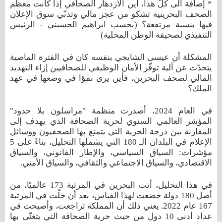
* إضافة الى كلّ هذا، أين الازدهار الصحافي إذا كانت معظم
الصحف البحرينية تشكو من عجز مالي وتدنّي سوق الإعلان
فيها بنسبة مرتفعة؟ (بحسب ابراهيم الحسيني - الرئيس
التنفيذي لصحيفة الوطن المحلية)
المشكلة أن عيسى الشايجي بنفسه كان في الفترة الماضية
يتحدّث عن آلية توفّر الأمان الوظيفي للصحافيين إزاء التهديد
المالي لصحف البحرين، فأين يرى نموًا في وضعها في عهد
الملك؟
في العام 2024، أصدرت منظمة "مراسلون بلا حدود"
المؤشر العالمي السنوي لحرية الصحافة الذي يهدف إلى
المقارنة بين درجة الحرية التي يتمتع بها الصحفيون ووسائل
الإعلام في البلدان الـ 180 التي يشملها التحليل، بناءً على 5
مؤشرات: السياق السياسي، والإطار القانوني، والسياق
الاقتصادي، والسياق الاجتماعي والثقافي، والسياق الأمني.
في هذا التحليل، أتت البحرين في المرتبة 173 عالميًا، من
أصل 180 دولة خضعت لهذا القياس، بعد أن حلّت في المرتبة
167 عام 2022. يعني ذلك أن المملكة تراجعت، وأصبحت في
عداد أدنى 10 دول من حيث حرية الصحافة التي يتغنّى بها