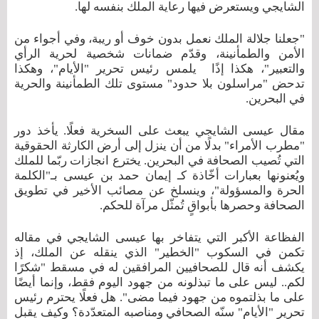
الشايجي ويستعرض فيها رعاية الملك بنفسه لها.
"جعلنا جلالة الملك نعمل بدون خوف أو ريبة، وفي أجواء من
الأمن والطمأنينة، وقدّم ضمانات شخصية لحرية الرأي
والتعبير"، هكذا إذًا
يلمس رئيس تحرير "الأيام"، وهكذا
تدحض "مراسلون بلا حدود" مستوى تلك الطمأنينة والحرية
في البحرين.
مقال عيسى الشايجي يبعث على السخرية فعلًا. يأخذ دور
"مطرب الأمراء" بدلًا من أن ينزل إلى أرض الكارثة الحقوقية
التي تُصيب الصحافة في البحرين. يخترع انجازات ربّما للملك
ويُعنونها بعبارات أخّاذة كـ إيمان حمد بن عيسى بـ"الكلمة
الحرة والمسؤولة"، وينسلخ عن مصائب الأخير في تطويق
الصحافة وحصرها بأبواقٍ تُمثّل مرآة للحكم.
الفظاعة الأكبر التي يتفاخر بها عيسى الشايجي في مقاله
تكمن في السكوب "الخطير" الذي ينقله عن الملك، إذ
يكشف أنه قال للصحافيين المرافقين له في مسقط "شكرًا
لكم.. ليس على ما تبذلونه من جهود اليوم فقط، وإنما أيضًا
على ما بذلتموه من جهود فيما مضى". هل فعلًا يحترم رئيس
تحرير "الأيام" سنّه الصحافي ومناصبه المتعدّدة؟ وكيف يقبل