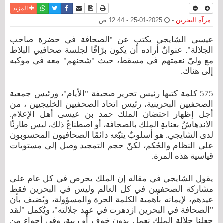
نسخة للطباعة
حفظ الموضوع
فيسبوك
تويتر
أرسل الى صديق
واتساب
المزيد
مرآة البحرين
-
2025-01-25 - 12:44 ص
عيسى الشايجي يكتب عن "الصحافة في حضرة صاحب
الجلالة". عنوانٌ أراده أن يكون برّاقًا لجلسة صحافيي البلاط
مع وليّ نعمتهم في مسقط، حيث "شحنهم" معه في موكبه
إلى هناك.
575 كلمة كتبها رئيس تحرير صحيفة "الأيام"، ورئيس جمعية
الصحفيين البحرينية، رئيس اتحاد الصحفيين الخليجيين ، من
أجل إظهار احتضان الملك حمد بن عيسى أهل الإعلام.
الاندهاشُ بعنايةِ الملك بالصحافة، أو اصطناعُ ذلك، ليس طارئًا
لدى الشايجي. هو أسلوبٌ يتبّعه دائمًا الصحافيون المحسوبون
على النظام والحُكم، لكنّ حجم التمجيد وصل إلى مستويات
قياسية هذه المرة.
يقول الشايجي في مقاله إن الملك يحرص في كل عام على
مشاركة الصحفيين في كل العالم وليس في البحرين فقط
عيدهم، لإيمانه بأهمية الكلمة الحرة والمسؤولة، ويُضيف بأن
"الصحافة في البحرين ازدهرت في عهد جلالته"، ويُكمل "لقد
جعلنا جلالة الملك نعمل بدون خوف أو ريبة، وفي أجواء من