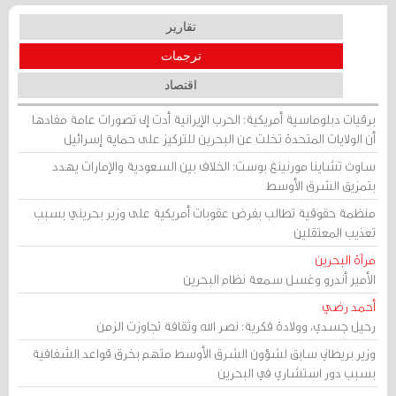
تقارير
ترجمات
اقتصاد
برقيات دبلوماسية أمريكية: الحرب الإيرانية أدت إلى تصورات عامة مفادها
أن الولايات المتحدة تخلت عن البحرين للتركيز على حماية إسرائيل
ساوث تشاينا مورنينغ بوست: الخلاف بين السعودية والإمارات يهدد
بتمزيق الشرق الأوسط
منظمة حقوقية تطالب بفرض عقوبات أمريكية على وزير بحريني بسبب
تعذيب المعتقلين
مرآة البحرين
الأمير أندرو وغسل سمعة نظام البحرين
أحمد رضي
رحيل جسدي، وولادة فكرية: نصر الله وثقافة تجاوزت الزمن
وزير بريطاني سابق لشؤون الشرق الأوسط متهم بخرق قواعد الشفافية
بسبب دور استشاري في البحرين