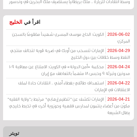
وسط انتقادات للزيارة .. ملك بريطانيا يستضيف ملك البحرين في وندسور
اقرأ في
الخليج
الكويت: الحاج موسى المسري شهيداً مظلومًا بالسجن
2026-06-02
المركزي
الإمارات تنسحب من أوبك في ضربة قوية لتحالف منتجي
2026-04-29
النفط وسط خلافات بين دول الخليج
محكمة «أمن الدولة» في الكويت: الامتناع عن معاقبة 109
2026-04-24
مدونين وتبرئة 9 وحبس 18 متهماً بالتعاطف مع إيران
استهداف طائفي بغطاء أمني .. انتقادات حادة لملف
2026-04-22
الاعتقالات في الإمارات
الإمارات تكشف عن "تنظيم إرهابي" مرتبط بـ"ولاية الفقيه"
2026-04-21
مكوّن من أعضاء ينتمون لمدارس فقهية وحوزوية أخرى في تخبط خليجي
يطال الشيعة
تويتر