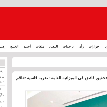
ير
حوارات
رأي
ترجمات
اقتصاد
ملفات
أجندة
الخليج
إصدا
برقي
عامة
قيق فائض في الميزانية العامة: ضربة قاسية تفاقم
على
ساو
وال
منظ
بحر