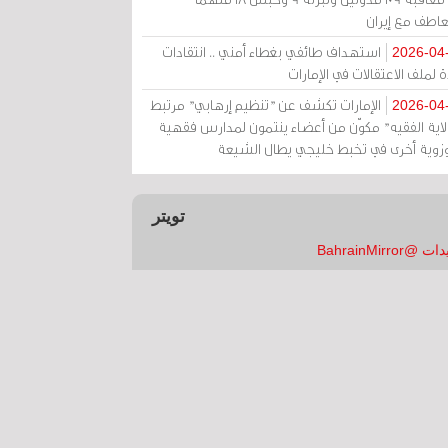
عاطف مع إيران
استهداف طائفي بغطاء أمني .. انتقادات
2026-04
 لملف الاعتقالات في الإمارات
الإمارات تكشف عن "تنظيم إرهابي" مرتبط
2026-04
ولاية الفقيه" مكوّن من أعضاء ينتمون لمدارس فقهية
زوية أخرى في تخبط خليجي يطال الشيعة
تويتر
 @BahrainMirror