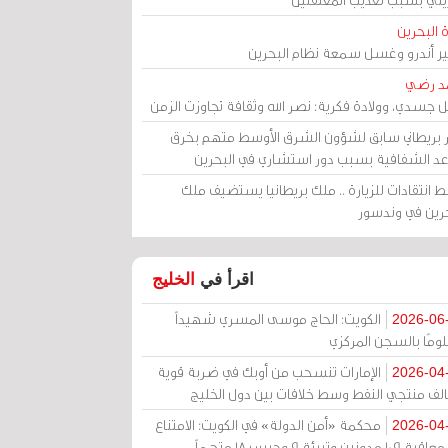
 البحرين
مير أندرو وغسل سمعة نظام البحرين
د رضي
ل جسدي، وولادة فكرية: نصر الله وثقافة تجاوزت الزمن
ر بريطاني سابق لشؤون الشرق الأوسط متهم بخرق
عد الشفافية بسبب دور استشاري في البحرين
 انتقادات للزيارة .. ملك بريطانيا يستضيف ملك
حرين في وندسور
اقرأ في
الخليج
الكويت: الحاج موسى المسري شهيداً
2026-06
ومًا بالسجن المركزي
الإمارات تنسحب من أوبك في ضربة قوية
2026-04
الف منتجي النفط وسط خلافات بين دول الخليج
محكمة «أمن الدولة» في الكويت: الامتناع
2026-04
عن معاقبة 109 مدونين وتبرئة 9 وحبس 18 متهماً