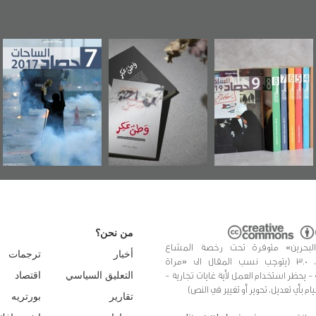
«وطن عكر» رواية
حصاد 2017
عاشوراء البحرين..
جديدة لمعتقل
ويكيليكس السفار
عسكري تصدر عن
الأمريكية
«مرآة البحرين»
من نحن؟
البحرين» متوفرة تحت رخصة المشاع
أخبار
ترجمات
الإبداعي، 3.0 (يتوجب نسب المقال الى «مراة
 - يحظر استخدام العمل لأية غايات تجارية -
التعليق السياسي
اقتصاد
يام بأي تعديل، تحوير أو تغيير في النص)
تقارير
بورتريه