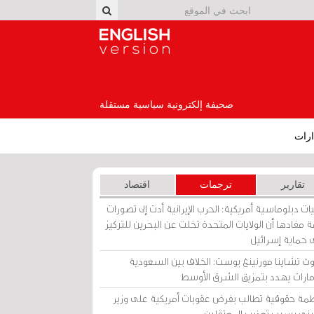
English Version
صحيفة إلكترونية سياسية مستقلة
رات
تقارير
ترجمات
اقتصاد
ات دبلوماسية أمريكية: الحرب الإيرانية أدت إلى تصورات
 مفادها أن الولايات المتحدة تخلت عن البحرين للتركيز
 حماية إسرائيل
ث تشاينا مورنينغ بوست: الخلاف بين السعودية
إمارات يهدد بتمزيق الشرق الأوسط
مة حقوقية تطالب بفرض عقوبات أمريكية على وزير
يني بسبب تعذيب المعتقلين