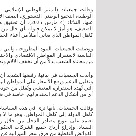
وقالت جمعيات (المنبر الوطني الإسلامي، ا
الوطنية، التجمع الوطني الدستوري، الصف الإس
عنها، الثلاثاء (4 
الضعيف، هو أمرٌ لا يمكن قبوله بأي حال من ا
كاهل المواطن الذي يعاني أصلاً من أعباء الحياة
ووصفت الجمعيات، البنود المطروحة، والتي تر
القاسية لاستقرار المواطن الاقتصادي والاجت
من معاناة الشعب بدلاً من أن تخفف الآلام وتح
وأبدت الجمعيات في بيانها، رفضها الشديد أن 
وتقليل الدعم ورفع الأسعار على المواطن البح
التي تُهدد استقراره المعيشي وتُقلل من جودة
أي من أشكال الدعم المقدم لهم، خاصة في ظل 
وقالت الجمعيات، بأنها ترى في هذه السياسات 
كاهل الدولة إلى كاهل المواطن، وهو ما لا 
تعتمد على تنويع مصادر الدخل من خلال زيادة 
الفساد، وإدراج أرباح جميع الشركات الحكومي
الفوائض النفطية من فرق سعر الميزانية عن ال