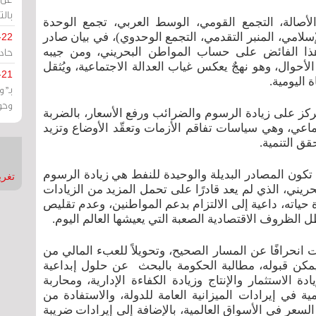
بالت
لأصالة، التجمع القومي، الوسط العربي، تجمع الوحدة
لامي، المنبر التقدمي، التجمع الوحدوي)، في بيان صادر
-22
حادة
مارس 2025)، أن تحقيق هذا الفائض على حساب المواطن البحريني، ومن جيبه
لأحوال، وهو نهجٌ يعكس غياب العدالة الاجتماعية، ويُثقل
-21
 اليومية.
بـ"
وحو
كز على زيادة الرسوم والضرائب ورفع الأسعار، بالضربة
ماعي، وهي سياسات تفاقم الأزمات وتعقّد الأوضاع وتزيد
قق التنمية.
تكون المصادر البديلة والوحيدة للنفط هي زيادة الرسوم
تغريدات
ريني، الذي لم يعد قادرًا على تحمل المزيد من الزيادات
 حياته، داعية إلى الالتزام بدعم المواطنين، وعدم تقليص
الظروف الاقتصادية الصعبة التي يعيشها العالم اليوم.
انحرافًا عن المسار الصحيح، وتحويلاً للعبء المالي من
يمكن قبوله، مطالبة الحكومة بالبحث
عن حلول إبداعية
الاستثمار والإنتاج وزيادة الكفاءة الإدارية، ومحاربة
ة في إيرادات الميزانية العامة للدولة، والاستفادة من
سعر في الأسواق العالمية، بالإضافة إلى إيرادات ضريبة