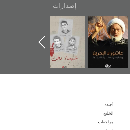
إصدارات
.
شهداء وطن
«جَوْ»: رواية
دعوة للضحك
ة
المعتقل جهاد
أجندة
الخليج
مراجعات