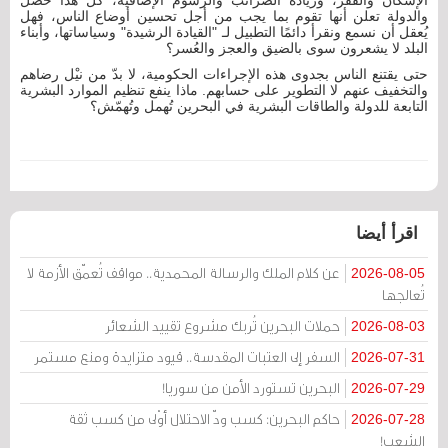
الإسكان والفقر، وزيادة الضرائب والرسوم الإضافية، كلّ هذا حصل
والدولة تعلن أنها تقوم بما يجب من أجل تحسين أوضاع الناس، فهل
يُعقل أن نسمع ونقرأ دائمًا التطبيل لـ "القيادة الرشيدة" وسياساتها، وأبناء
البلد لا يشعرون سوى بالضيق والعجز والعُسر؟
حتى يقتنع الناس بجدوى هذه الإجراءات الحكومية، لا بدّ من نيْل رضاهم
والتخفيف عنهم لا التطوير على حسابهم. ماذا ينفع تنظيم الموارد البشرية
التابعة للدولة والطاقات البشرية في البحرين تُهمل وتُهمّش؟
اقرأ أيضا
عن كلام الملك والرسالة المحمدية.. مواقف تُعمّق الأزمة لا
2026-08-05
تُعالجها
حملات البحرين تُربك مشروع تقييد الشعائر
2026-08-03
السفر إلى العتبات المقدسة.. قيود متزايدة ومنع مستمر
2026-07-31
البحرين تستورد الأمن من سوريا!
2026-07-29
حاكم البحرين: كسب ودّ الاحتلال أوْلى من كسب ثقة
2026-07-28
الشعب!