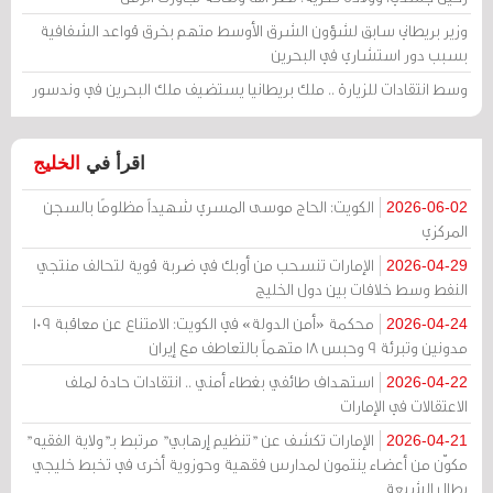
وزير بريطاني سابق لشؤون الشرق الأوسط متهم بخرق قواعد الشفافية
بسبب دور استشاري في البحرين
وسط انتقادات للزيارة .. ملك بريطانيا يستضيف ملك البحرين في وندسور
اقرأ في
الخليج
الكويت: الحاج موسى المسري شهيداً مظلومًا بالسجن
2026-06-02
المركزي
الإمارات تنسحب من أوبك في ضربة قوية لتحالف منتجي
2026-04-29
النفط وسط خلافات بين دول الخليج
محكمة «أمن الدولة» في الكويت: الامتناع عن معاقبة 109
2026-04-24
مدونين وتبرئة 9 وحبس 18 متهماً بالتعاطف مع إيران
استهداف طائفي بغطاء أمني .. انتقادات حادة لملف
2026-04-22
الاعتقالات في الإمارات
الإمارات تكشف عن "تنظيم إرهابي" مرتبط بـ"ولاية الفقيه"
2026-04-21
مكوّن من أعضاء ينتمون لمدارس فقهية وحوزوية أخرى في تخبط خليجي
يطال الشيعة