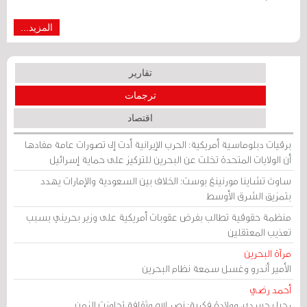
المزيد...
تقارير
ترجمات
اقتصاد
برقيات دبلوماسية أمريكية: الحرب الإيرانية أدت إلى تصورات عامة مفادها
أن الولايات المتحدة تخلت عن البحرين للتركيز على حماية إسرائيل
ساوث تشاينا مورنينغ بوست: الخلاف بين السعودية والإمارات يهدد
بتمزيق الشرق الأوسط
منظمة حقوقية تطالب بفرض عقوبات أمريكية على وزير بحريني بسبب
تعذيب المعتقلين
مرآة البحرين
الأمير أندرو وغسل سمعة نظام البحرين
أحمد رضي
رحيل جسدي، وولادة فكرية: نصر الله وثقافة تجاوزت الزمن