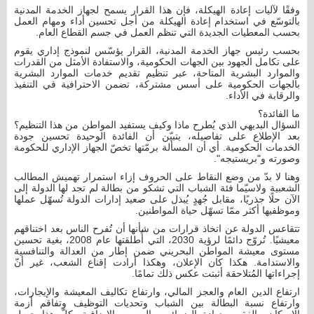
وفقًا لآليات إعادة الهيكلة، فإن هذا القرار يسمح لجهاز الخدمة المدنية
بالتوسّع في استخدام إعادة الهيكلة من أجل تحسين أداء ومهام العمل
بحسب المعطيات الجديدة التي تنظم العمل في جسم القطاع العام.
بحسب رئيس جهاز الخدمة المدنية، القرار يؤسّس لنموذج إداري يقوم
على تكامل الجهود بين الجهات الحكومية، والاستفادة الأمثل من القدرات
والموارد البشرية المتاحة، عبر تنظيم تقديم خدمات الموارد البشرية
بالجهات الحكومية على أسس مشتركة، تضمن الاحترافية في التنفيذ
والرقابة في الأداء.
ما الفائدة؟
السؤال البديهي الذي يُطرح ماذا وكيف يستفيد المواطن من هذا التنظيم؟
بعد الإطلاع على تفاصيله، يتبيّن أن الفائدة الوحيدة تحسين جودة
الخدمات الحكومية. أي أن المسألة برمّتها تخصّ الجهاز الإداري للحكومة
وصورته و"بريستيجه".
وهنا لا بدّ من وضع النقاط على الحروف إزاء استمرار تهميش المطالب
الشعبية ولاسيّما فئة الشباب التي تشكو من بطالة لم تجد لها الدولة إلى
الآن حلًا جذريًا، مقابل جُهدٍ يُبذل على صعيد إدارات الدولة تُسهّل عملها
وموظفيها أكثر ممّا تسهّل حياة المواطنين.
تتقاعس الدولة عن اتخاذ قرارات من شأنها أن تُفرح الناس بعد اختناقهم
معيشيًا. تُروّج دائمًا لرؤية 2030، التي أُطلقتها عام 2008، بغية تحسين
مستوى معيشة المواطن البحريني ضمن إطار من العدالة والتنافسية
والاستدامة. هكذا كان الإعلان، وهكذا أرادت إقناع الشعب، غير أنّ
إجراءاتها المُتلاحقة أثبتت عكس ذلك تمامًا.
ارتفاع الدين العام والعجز المالي، وارتفاع تكاليف المعيشة والإيجارات،
وارتفاع نسبة البطالة بين الشباب وتحديات التوظيف وتفاقم أزمة