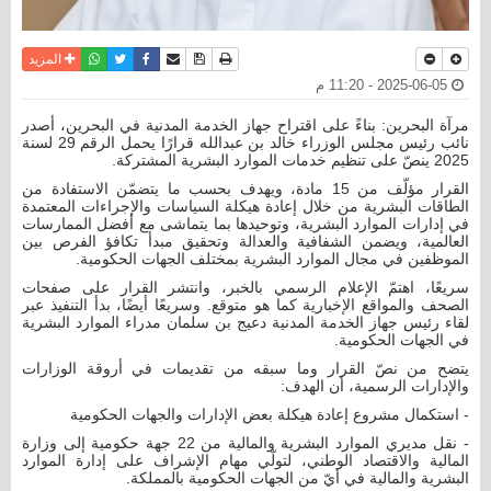
نسخة للطباعة
حفظ الموضوع
فيسبوك
تويتر
أرسل الى صديق
واتساب
المزيد
2025-06-05 - 11:20 م
مرآة البحرين: بناءً على اقتراح جهاز الخدمة المدنية في البحرين، أصدر
نائب رئيس مجلس الوزراء خالد بن عبدالله قرارًا يحمل الرقم 29 لسنة
2025 ينصّ على تنظيم خدمات الموارد البشرية المشتركة.
القرار مؤلّف من 15 مادة، ويهدف بحسب ما يتضمّن الاستفادة من
الطاقات البشرية من خلال إعادة هيكلة السياسات والإجراءات المعتمدة
في إدارات الموارد البشرية، وتوحيدها بما يتماشى مع أفضل الممارسات
العالمية، ويضمن الشفافية والعدالة وتحقيق مبدأ تكافؤ الفرص بين
الموظفين في مجال الموارد البشرية بمختلف الجهات الحكومية.
سريعًا، اهتمّ الإعلام الرسمي بالخبر، وانتشر القرار على صفحات
الصحف والمواقع الإخبارية كما هو متوقع. وسريعًا أيضًا، بدأ التنفيذ عبر
لقاء رئيس جهاز الخدمة المدنية دعيج بن سلمان مدراء الموارد البشرية
في الجهات الحكومية.
يتضح من نصّ القرار وما سبقه من تقديمات في أروقة الوزارات
والإدارات الرسمية، أن الهدف:
- استكمال مشروع إعادة هيكلة بعض الإدارات والجهات الحكومية
- نقل مديري الموارد البشرية والمالية من 22 جهة حكومية إلى وزارة
المالية والاقتصاد الوطني، لتولّي مهام الإشراف على إدارة الموارد
البشرية والمالية في أيّ من الجهات الحكومية بالمملكة.