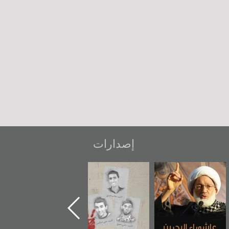
إصدارات
عاشوراء البحرين...
شهداء وطن
«جَوْ»: رواية
ويكيليكس السفارة
المعتقل جهاد
الأمريكية