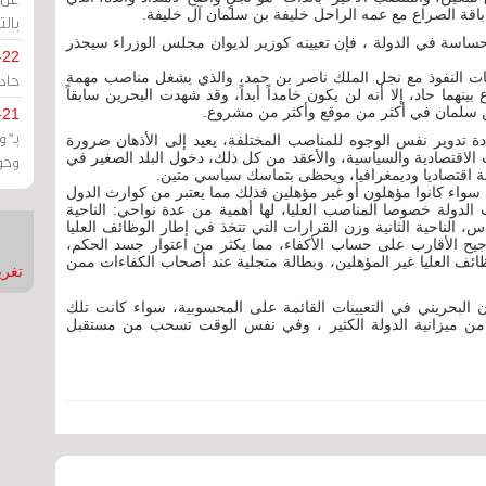
بالت
اسة في الدولة ، فإن تعيينه كوزير لديوان مجلس الوزراء سيجذر
-22
احات النفوذ مع نجل الملك ناصر بن حمد، والذي يشغل مناصب مهمة
حادة
نهما حاد، إلا أنه لن يكون خامداً أبداً، وقد شهدت البحرين سابقاً
بن سلمان في أكثر من موقع وأكثر من مشروع.
-21
بـ"
ة تدوير نفس الوجوه للمناصب المختلفة، يعيد إلى الأذهان ضرورة
اقتصادية والسياسية، والأعقد من كل ذلك، دخول البلد الصغير في
وحو
ازنة اقتصاديا وديمغرافيا، ويحظى بتماسك سياسي متين.
سواء كانوا مؤهلون أو غير مؤهلين فذلك مما يعتبر من كوارث الدول
الدولة خصوصا المناصب العليا، لها أهمية من عدة نواحي: الناحية
 الناحية الثانية وزن القرارات التي تتخذ في إطار الوظائف العليا
ترجيح الأقارب على حساب الأكفاء، مما يكثر من اعتوار جسد الحكم،
ظائف العليا غير المؤهلين، وبطالة متجلية عند أصحاب الكفاءات ممن
تغريدات
البحريني في التعيينات القائمة على المحسوبية، سواء كانت تلك
من ميزانية الدولة الكثير ، وفي نفس الوقت تسحب من مستقبل