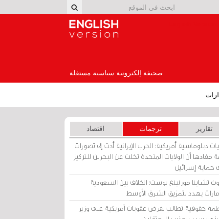
English Version
صحيفة إلكترونية سياسية مستقلة
رات
تقارير
ترجمات
اقتصاد
ات دبلوماسية أمريكية: الحرب الإيرانية أدت إلى تصورات
 مفادها أن الولايات المتحدة تخلت عن البحرين للتركيز
 حماية إسرائيل
ث تشاينا مورنينغ بوست: الخلاف بين السعودية
إمارات يهدد بتمزيق الشرق الأوسط
مة حقوقية تطالب بفرض عقوبات أمريكية على وزير
يني بسبب تعذيب المعتقلين