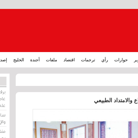
ير
حوارات
رأي
ترجمات
اقتصاد
ملفات
أجندة
الخليج
إصدا
برقي
عامة
 والامتداد الطبيعي
على
ساو
وال
منظ
بحر