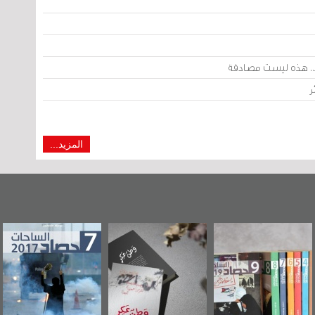
اء.. هذه ليست مصادفة
ر
المزيد...
"مرآة البحرين"
«وطن عكر» رواية
حصاد 2017
تصدر حصاد
جديدة لمعتقل
الساحات 2019
عسكري تصدر عن
«مرآة البحرين»