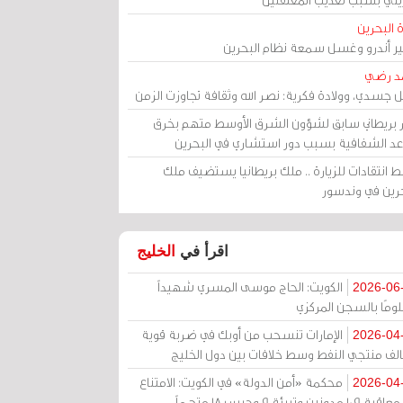
 البحرين
مير أندرو وغسل سمعة نظام البحرين
د رضي
ل جسدي، وولادة فكرية: نصر الله وثقافة تجاوزت الزمن
ر بريطاني سابق لشؤون الشرق الأوسط متهم بخرق
عد الشفافية بسبب دور استشاري في البحرين
 انتقادات للزيارة .. ملك بريطانيا يستضيف ملك
حرين في وندسور
اقرأ في
الخليج
الكويت: الحاج موسى المسري شهيداً
2026-06
ومًا بالسجن المركزي
الإمارات تنسحب من أوبك في ضربة قوية
2026-04
الف منتجي النفط وسط خلافات بين دول الخليج
محكمة «أمن الدولة» في الكويت: الامتناع
2026-04
عن معاقبة 109 مدونين وتبرئة 9 وحبس 18 متهماً