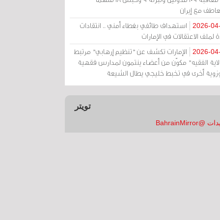
عاطف مع إيران
استهداف طائفي بغطاء أمني .. انتقادات
2026-04
 لملف الاعتقالات في الإمارات
الإمارات تكشف عن "تنظيم إرهابي" مرتبط
2026-04
ولاية الفقيه" مكوّن من أعضاء ينتمون لمدارس فقهية
زوية أخرى في تخبط خليجي يطال الشيعة
تويتر
 @BahrainMirror