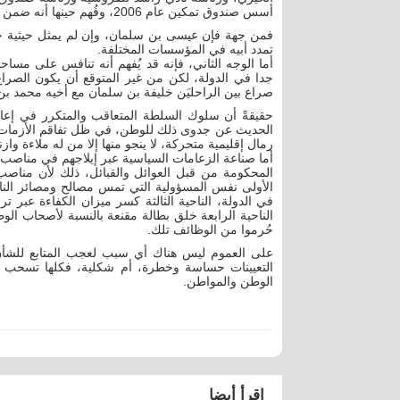
أسس صندوق تمكين عام 2006، وفُهم حينها أنه ضمن باقة الصراع مع عمه الراحل خليفة بن سلمان آل خليفة.
فمن جهة فإن عيسى بن سلمان، وإن لم يمثل حيثية حس
تمدد أبيه في المؤسسات المختلفة.
أما الوجه الثاني، فإنه قد يُفهم أنه تنافس على مس
جدا في الدولة، لكن من غير المتوقع أن يكون الصراع بي
صراع بين الراحليَن خليفة بن سلمان مع أخيه محمد 
حقيقةً أن سلوك السلطة المتعاقب والمتكرر في إعاد
الحديث عن جدوى ذلك للوطن، في ظل تفاقم الأزمات ال
رمال إقليمية متحركة، لا ينجو منها إلا من له ملاءة و
أما صناعة الزعامات السياسية عبر إيلاجهم في مناصب 
المحكومة من قبل العوائل والقبائل، ذلك لأن مناصب 
الأولى نفس المسؤولية التي تمس مصالح ومصائر الناس،
في الدولة، الناحية الثالثة كسر ميزان الكفاءة عبر 
الناحية الرابعة خلق بطالة مقنعة بالنسبة لأصحاب الو
حُرموا من الوظائف تلك.
على العموم ليس هناك أي سبب لعجب المتابع للشأن 
التعيينات حساسة وخطرة، أم شكلية، فكلها تسحب 
الوطن والمواطن.
اقرأ أيضا