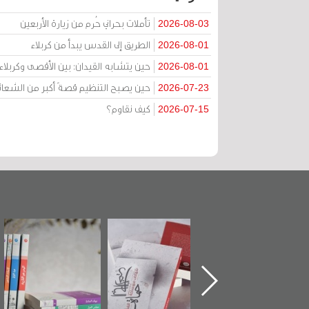
تأملات بحراني حُرم من زيارة الأربعين
2026-08-03
الطريق إلى القدس يبدأ من كربلاء
2026-08-01
حين يتشابه القيدان: بين الأقصى وكربل
2026-08-01
حين يصبح التنظيم قصةً أكبر من الشعائ
2026-07-23
كيف نقاوم؟
2026-07-15
تدشين كتاب "من
"حماة الباب الأخير":
تصنيف موضوعي
أهل الجنة" عن
الإصدار الأول عن
للوثائق البريطانية
الشهيد سيد كاظم
اعتصام الدراز
يقدمه «مركز أوال»
السهلاوي في ذكراه
وأحداث ساحة
في سلسلة من 5
الفداء لمركز أوال
كتب