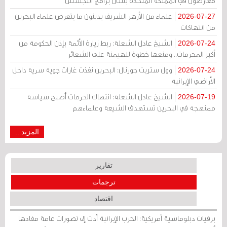
معارضون في المملكة المتحدة بشأن برامج التجسس
علماء من الأزهر الشريف يدينون ما يتعرض علماء البحرين
2026-07-27
من انتهاكات
الشيخ عادل الشعلة: ربط زيارة الأئمة بإذن الحكومة من
2026-07-24
أكبر المحرمات.. ومنعها خطوة للهيمنة على الشعائر
وول ستريت جورنال: البحرين نفذت غارات جوية سرية داخل
2026-07-24
الأراضي الإيرانية
الشيخ عادل الشعلة: انتهاك الحرمات أصبح سياسة
2026-07-19
ممنهجة في البحرين تستهدف الشيعة وعلماءهم
المزيد...
تقارير
ترجمات
اقتصاد
برقيات دبلوماسية أمريكية: الحرب الإيرانية أدت إلى تصورات عامة مفادها