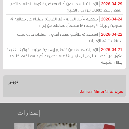
الإمارات تنسحب من أوبك في ضربة قوية لتحالف منتجي
2026-04-29
النفط وسط خلافات بين دول الخليج
محكمة «أمن الدولة» في الكويت: الامتناع عن معاقبة 109
2026-04-24
مدونين وتبرئة 9 وحبس 18 متهماً بالتعاطف مع إيران
استهداف طائفي بغطاء أمني .. انتقادات حادة لملف
2026-04-22
الاعتقالات في الإمارات
الإمارات تكشف عن "تنظيم إرهابي" مرتبط بـ"ولاية الفقيه"
2026-04-21
مكوّن من أعضاء ينتمون لمدارس فقهية وحوزوية أخرى في تخبط خليجي
يطال الشيعة
تويتر
تغريدات @BahrainMirror
إصدارات