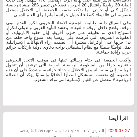
إصابة 30 رياضيًا واعتقال 26 آخرين، فضلاً عن تدمير 286 منشأة رياضية
بشكل كلي أو جزئي، ما يؤكد، بحسب الجمعية، أن الاحتلال يستغل
عضويته في «الفيفا» كغطاء لتجميل جرائمه أمام الرأي العام الدولي.
وفي السياق ذاته، طالبت الجمعية الاتحاد البحريني لكرة القدم بتبني
موقف واضح داخل أروقة «الفيفا»، وحشد التأييد العربي والدولي لتكرار
النموذج الذي تم تطبيقه على جنوب أفريقيا إبان حقبة الأبارتهايد، أو
العقوبات السريعة التي فُرضت على روسيا بعد أسبوع واحد فقط من
بدء حربها على أوكرانيا، معتبرةً أن الصمت إزاء الانتهاكات الإسرائيلية
يمثل تواطئًا ضمنيًا مع نظام استيطاني يواجه دعاوى دولية بارتكاب جرائم
حرب وإبادة جماعية.
وأكدت الجمعية في ختام رسالتها ثقتها في موقف الاتحاد البحريني
باعتباره جزءًا من المنظومة الرياضية العربية التي ترفض أن تتحول
الرياضة إلى منصة لتبييض الاحتلال وإخفاء جرائمه، مشددةً على أن هذه
الخطوة، إن تحققت، ستشكل انتصارًا أخلاقيًا وإنسانيًا يؤكد أن العدالة
الرياضية لا تنفصل عن القيم الإنسانية التي توحّد الشعوب.
اقرأ أيضا
البحرين تخسر محاولتها لمنع دعوى قضائية رفعها
2026-07-27