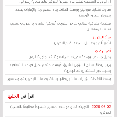
أن الولايات المتحدة تخلت عن البحرين للتركيز على حماية إسرائيل
ساوث تشاينا مورنينغ بوست: الخلاف بين السعودية والإمارات يهدد
بتمزيق الشرق الأوسط
منظمة حقوقية تطالب بفرض عقوبات أمريكية على وزير بحريني بسبب
تعذيب المعتقلين
مرآة البحرين
الأمير أندرو وغسل سمعة نظام البحرين
أحمد رضي
رحيل جسدي، وولادة فكرية: نصر الله وثقافة تجاوزت الزمن
وزير بريطاني سابق لشؤون الشرق الأوسط متهم بخرق قواعد الشفافية
بسبب دور استشاري في البحرين
وسط انتقادات للزيارة .. ملك بريطانيا يستضيف ملك البحرين في وندسور
اقرأ في
الخليج
الكويت: الحاج موسى المسري شهيداً مظلومًا بالسجن
2026-06-02
المركزي