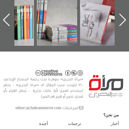
"حماة الباب الأخير":
تصنيف موضوعي
"مرآة البحرين"
الإصدار الأول عن
للوثائق البريطانية
تصدر حصاد
اعتصام الدراز
يقدمه «مركز أوال»
الساحات 2019
ه
وأحداث ساحة
في سلسلة من 5
الفداء لمركز أوال
كتب
للدراسات والتوثيق
«مرآة البحرين» متوفرة تحت رخصة المشاع الإبداعي،
3.0 (يتوجب نسب المقال الى «مراة البحرين» - يحظر
استخدام العمل لأية غايات تجارية - يُحظر القيام بأي
تعديل، تحوير أو تغيير في النص)
للمراسلات: editor [at] bahrainmirror.com
من نحن؟
أخبار
ترجمات
أجندة