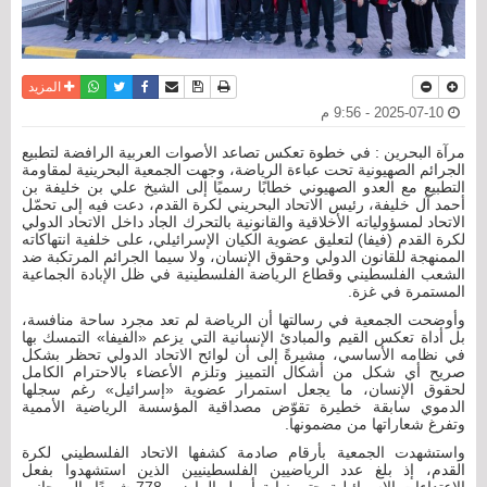
نسخة للطباعة
حفظ الموضوع
فيسبوك
تويتر
أرسل الى صديق
واتساب
المزيد
2025-07-10 - 9:56 م
مرآة البحرين : في خطوة تعكس تصاعد الأصوات العربية الرافضة لتطبيع
الجرائم الصهيونية تحت عباءة الرياضة، وجهت الجمعية البحرينية لمقاومة
التطبيع مع العدو الصهيوني خطابًا رسميًا إلى الشيخ علي بن خليفة بن
أحمد آل خليفة، رئيس الاتحاد البحريني لكرة القدم، دعت فيه إلى تحمّل
الاتحاد لمسؤولياته الأخلاقية والقانونية بالتحرك الجاد داخل الاتحاد الدولي
لكرة القدم (فيفا) لتعليق عضوية الكيان الإسرائيلي، على خلفية انتهاكاته
الممنهجة للقانون الدولي وحقوق الإنسان، ولا سيما الجرائم المرتكبة ضد
الشعب الفلسطيني وقطاع الرياضة الفلسطينية في ظل الإبادة الجماعية
المستمرة في غزة.
وأوضحت الجمعية في رسالتها أن الرياضة لم تعد مجرد ساحة منافسة،
بل أداة تعكس القيم والمبادئ الإنسانية التي يزعم «الفيفا» التمسك بها
في نظامه الأساسي، مشيرةً إلى أن لوائح الاتحاد الدولي تحظر بشكل
صريح أي شكل من أشكال التمييز وتلزم الأعضاء بالاحترام الكامل
لحقوق الإنسان، ما يجعل استمرار عضوية «إسرائيل» رغم سجلها
الدموي سابقة خطيرة تقوّض مصداقية المؤسسة الرياضية الأممية
وتفرغ شعاراتها من مضمونها.
واستشهدت الجمعية بأرقام صادمة كشفها الاتحاد الفلسطيني لكرة
القدم، إذ بلغ عدد الرياضيين الفلسطينيين الذين استشهدوا بفعل
الاعتداءات الإسرائيلية حتى نهاية أبريل الماضي 778 شهيدًا، إلى جانب