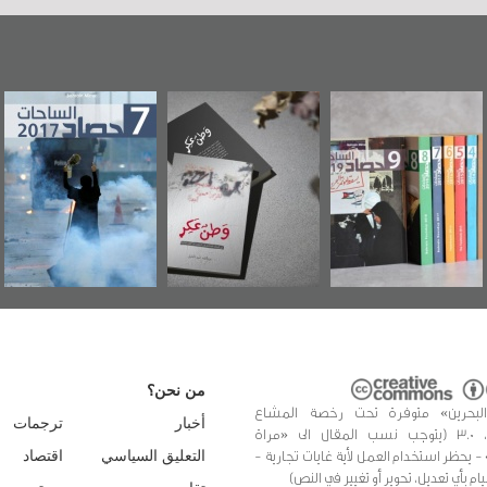
"
«وطن عكر» رواية
حصاد 2017
عاشوراء البحرين
جديدة لمعتقل
ويكيليكس السف
عسكري تصدر عن
الأمريكية
«مرآة البحرين»
من نحن؟
البحرين» متوفرة تحت رخصة المشاع
أخبار
ترجمات
الإبداعي، 3.0 (يتوجب نسب المقال الى «مراة
 - يحظر استخدام العمل لأية غايات تجارية -
التعليق السياسي
اقتصاد
يام بأي تعديل، تحوير أو تغيير في النص)