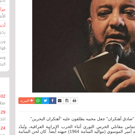
مرآة
الأ
أحم
رحي
وزي
قوا
وسط
الب
-02
نسخة للطباعة
حفظ الموضوع
فيسبوك
تويتر
أرسل الى صديق
واتساب
المزيد
مظل
-29
لتح
ور "صادق آهنكران" جعل محبيه يطلقون عليه "آهنكران البحرين".
نكران" (مواليد الأهواز 1957) تلهب حماس مقاتلي الحرس الثوري أثناء الحرب الإيرانية العراقية، وتُبدّد
-24
وحشة ليالي الجبهات الملتهبة. وفي البحرين، كان للسيد أمير الموسوي (مواليد المنامة 1964) جبهته أيضاً. كان لحن المنامة