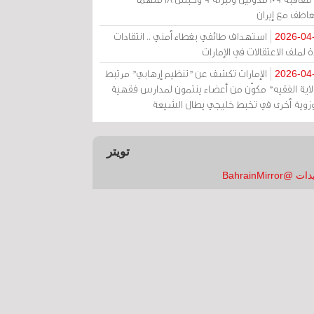
عاطف مع إيران
استهداف طائفي بغطاء أمني .. انتقادات
2026-04
 لملف الاعتقالات في الإمارات
الإمارات تكشف عن "تنظيم إرهابي" مرتبط
2026-04
ولاية الفقيه" مكوّن من أعضاء ينتمون لمدارس فقهية
زوية أخرى في تخبط خليجي يطال الشيعة
تويتر
 @BahrainMirror