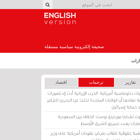
English Version
صحيفة إلكترونية سياسية مستقلة
رات
تقارير
ترجمات
اقتصاد
ات دبلوماسية أمريكية: الحرب الإيرانية أدت إلى تصورات
 مفادها أن الولايات المتحدة تخلت عن البحرين للتركيز
 حماية إسرائيل
ث تشاينا مورنينغ بوست: الخلاف بين السعودية
إمارات يهدد بتمزيق الشرق الأوسط
مة حقوقية تطالب بفرض عقوبات أمريكية على وزير
يني بسبب تعذيب المعتقلين