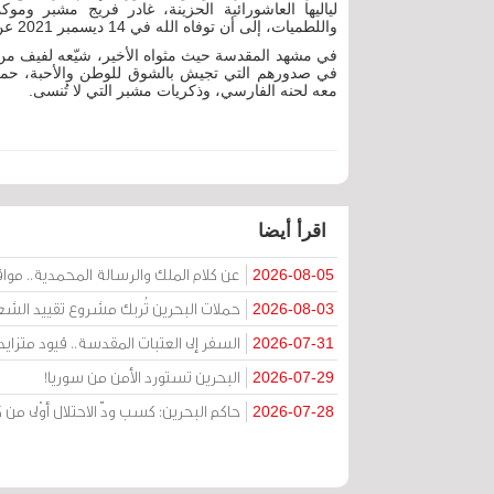
لياليها العاشورائية الحزينة، غادر فريج مشبر و
واللطميات، إلى أن توفاه الله في 14 ديسمبر 2021 عن عمر ناهز الـ 59 عاماً إثر مضاعفات مرض السكري.
في مشهد المقدسة حيث مثواه الأخير، شيّعه لفيف من ا
في صدورهم التي تجيش بالشوق للوطن والأحبة، حملو
معه لحنه الفارسي، وذكريات مشبر التي لا تُنسى.
اقرأ أيضا
عن كلام الملك والرسالة المحمدية.. مواقف 
2026-08-05
حملات البحرين تُربك مشروع تقييد الشعا
2026-08-03
السفر إلى العتبات المقدسة.. قيود متزا
2026-07-31
البحرين تستورد الأمن من سوريا!
2026-07-29
حاكم البحرين: كسب ودّ الاحتلال أوْلى 
2026-07-28