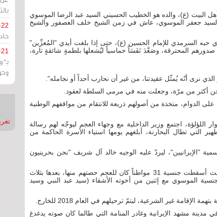
بالت
هل البيت (ع)، والده هو الخطيب الحسيني السيد عبد الرضا الموسوي
م السيد جعفر الموسوي، عاش في زمن الشيخ خلف العصفور والشيخ
-22
حادة
به السرمدي للإمام الحسين (ع)، حتى إذا بلغت أيدي "المُعزِّين"
رهم المحترقة، وصَعَّدَ نَفَسَاً حماسياً ليُشعلها بلطمةٍ شائقةٍ تارة،
-21
بـ"
وحو
ي نرى أنّه يُمثّل عقيدتنا، من غير أن نحارب أحداً أو نجامله".
ن أكثر من مرّة، وجعلت منه في مرمى السلطة لعقود.
 على الدوام، متخذة من أصولهم ذريعة للانتقام من مواقفهم الوطنية
تغريدات
بي في 2011 وقمع اعتصام دوار اللؤلؤة، اجتمع وزير الداخلية مع وجهاء العجم ليوجّه لهم رسالة
ير التي تطال البحارنة، أبلغهم يومها استياء الأسرة الحاكمة من
مية "الإيرانيين"، ليردّ عليه الوجيه خالد آل شريف "نحن بحرينيون
في العام 2012، بدأت السلطة في تنفيذ تهديداتها، حيث أسقطت جنسية 31 مواطناً كان للعجم حصتهم منها، بعدها بثلاث
طت السلطة، جنسية الموسوي مع إثنين من أخوته الأشقاء (سيد عبد النبي وسيد
لإقامة غير الشرعية، ليتمّ ترحيلهم في العام 2018 للخارج.
ي مدينة مشهد الإيرانية وغادر المنامة التي طالما كان صوته يدغدغ