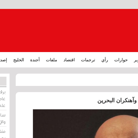
ير
حوارات
رأي
ترجمات
اقتصاد
ملفات
أجندة
الخليج
إصدا
برقي
عامة
وآهنكران البحرين
على
ساو
وال
منظ
بحر