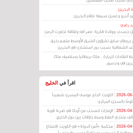
 البحرين
مير أندرو وغسل سمعة نظام البحرين
د رضي
ل جسدي، وولادة فكرية: نصر الله وثقافة تجاوزت الزمن
ر بريطاني سابق لشؤون الشرق الأوسط متهم بخرق
عد الشفافية بسبب دور استشاري في البحرين
 انتقادات للزيارة .. ملك بريطانيا يستضيف ملك
حرين في وندسور
اقرأ في
الخليج
الكويت: الحاج موسى المسري شهيداً
2026-06
ومًا بالسجن المركزي
الإمارات تنسحب من أوبك في ضربة قوية
2026-04
الف منتجي النفط وسط خلافات بين دول الخليج
محكمة «أمن الدولة» في الكويت: الامتناع
2026-04
عن معاقبة 109 مدونين وتبرئة 9 وحبس 18 متهماً