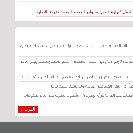
لعمل #وزارة_العمل #ديوان_الخدمة_المدنية #غرفة_التجارة
لطات المنامة تحصين بلدها بالعدل.. ولن تستطيع الاستغناء عن جزء
لدُ من لا يقول بـ"ولاية الفقيه المطلقة" لكني متهم بتنظيم يُجبر الناس
لسياسي في البحرين محاصر .. والإصلاح ضمانة للاستقرار لا تهديد له
ّر عن نبض الجماهير العربية ولم يُسِئ لبلده يومًا
د عبد الله لــ"مرآة البحرين": الشعوب تتحرك حين تنام الحكومات
المزيد...