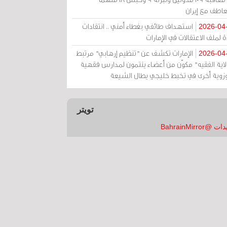
عاطف مع إيران
استهداف طائفي بغطاء أمني .. انتقادات
2026-04
 لملف الاعتقالات في الإمارات
الإمارات تكشف عن "تنظيم إرهابي" مرتبط
2026-04
ولاية الفقيه" مكوّن من أعضاء ينتمون لمدارس فقهية
زوية أخرى في تخبط خليجي يطال الشيعة
تويتر
 @BahrainMirror