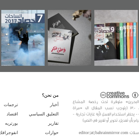
بحرين"
«وطن عكر» رواية
حصاد 2017
عاشوراء ال
صاد
جديدة لمعتقل
ويكيليكس 
2
عسكري تصدر عن
الأمري
«مرآة البحرين»
من نحن؟
البحرين» متوفرة تحت رخصة المشاع
أخبار
ترجمات
الإبداعي، 3.0 (يتوجب نسب المقال الى «مراة
 - يحظر استخدام العمل لأية غايات تجارية -
التعليق السياسي
اقتصاد
يام بأي تعديل، تحوير أو تغيير في النص)
تقارير
بورتريه
editor [at] bahrainmir
حوارات
انفوجرافك