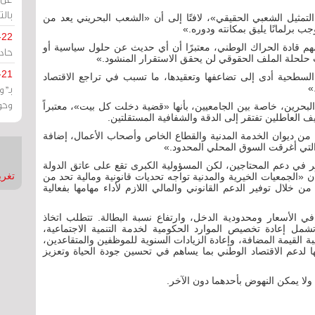
بالت
تمثيل الشعبي الحقيقي»، لافتًا إلى أن «الشعب البحريني يعد من
وجب برلمانًا يليق بمكانته ودوره.»
-22
م قادة الحراك الوطني، معتبرًا أن أي حديث عن حلول سياسية أو
حادة
حلحلة الملف الحقوقي لن يحقق الاستقرار المنشود.»
-21
السطحية أدى إلى تضاعفها وتعقيدها، ما تسبب في تراجع الاقتصاد
بـ"
»
وحو
بحرين، خاصة بين الجامعيين، بأنها «قضية دخلت كل بيت»، معتبراً
يف العاطلين تفتقر إلى الدقة والشفافية المستقلتين.
 من ديوان الخدمة المدنية والقطاع الخاص وأصحاب الأعمال، إضافة
ة التي أغرقت السوق المحلي المحدود.»
ر في دعم المحتاجين، لكن المسؤولية الكبرى تقع على عاتق الدولة
تغريدات
 «الجمعيات الخيرية والمدنية تواجه تحديات قانونية ومالية تحد من
من خلال توفير الدعم القانوني والمالي اللازم لأداء مهامها بفعالية
ي الأسعار ومحدودية الدخل، وارتفاع نسبة البطالة. تتطلب اتخاذ
ل إعادة تخصيص الموارد الحكومية لخدمة التنمية الاجتماعية،
ة القيمة المضافة، وإعادة الزيادات السنوية للموظفين والمتقاعدين،
ها لدعم الاقتصاد الوطني بما يساهم في تحسين جودة الحياة وتعزيز
 ولا يمكن النهوض بأحدهما دون الآخر.