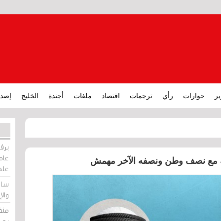
ير
حوارات
رأي
ترجمات
اقتصاد
ملفات
أجندة
الخليج
إصدا
برقي
عامة
مية مع نصف وطن ونصفه الآخر مهمش
على
ساو
وال
منظ
بحر