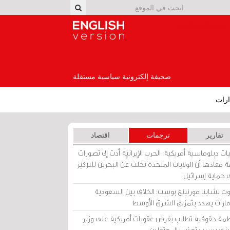
English Version
صحيفة إلكترونية سياسية مستقلة
رات
تقارير
ترجمات
اقتصاد
ات دبلوماسية أمريكية: الحرب الإيرانية أدت إلى تصورات
 مفادها أن الولايات المتحدة تخلت عن البحرين للتركيز
 حماية إسرائيل
ث تشاينا مورنينغ بوست: الخلاف بين السعودية
إمارات يهدد بتمزيق الشرق الأوسط
مة حقوقية تطالب بفرض عقوبات أمريكية على وزير
يني بسبب تعذيب المعتقلين