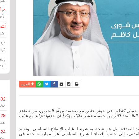
مرآة
الأ
أحم
رحي
وزي
قوا
وسط
الب
نسخة للطباعة
حفظ الموضوع
فيسبوك
تويتر
أرسل الى صديق
واتساب
المزيد
-02
مظل
جميل كاظم، في حوار خاص مع صحيفة مرآة البحرين، من تصاعد
-29
البلاد منذ أكثر من خمسة عشر عامًا، مؤكداً أن حدتها تتزايد مع غياب
لتح
الصدفة، بل هو نتيجة مباشرة لـ غياب الإصلاح السياسي، وتقييد
-24
 المدني، إلى جانب إقصاء الشارع السياسي عن ممارسة حقه في