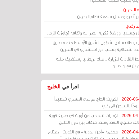
 البحرين
مير أندرو وغسل سمعة نظام البحرين
د رضي
ل جسدي، وولادة فكرية: نصر الله وثقافة تجاوزت الزمن
ر بريطاني سابق لشؤون الشرق الأوسط متهم بخرق
عد الشفافية بسبب دور استشاري في البحرين
 انتقادات للزيارة .. ملك بريطانيا يستضيف ملك
حرين في وندسور
اقرأ في
الخليج
الكويت: الحاج موسى المسري شهيداً
2026-06
ومًا بالسجن المركزي
الإمارات تنسحب من أوبك في ضربة قوية
2026-04
الف منتجي النفط وسط خلافات بين دول الخليج
محكمة «أمن الدولة» في الكويت: الامتناع
2026-04
عن معاقبة 109 مدونين وتبرئة 9 وحبس 18 متهماً