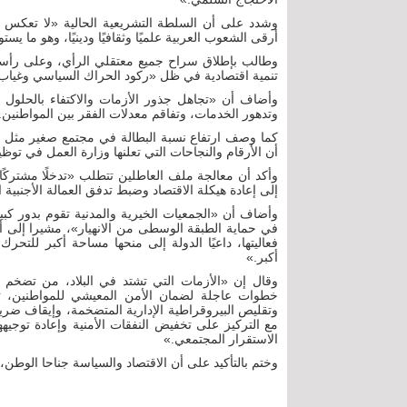
وشدد على أن السلطة التشريعية الحالية «لا تعكس ال
أرقى الشعوب العربية علميًا وثقافيًا ودينيًا، وهو ما يست
وطالب بإطلاق سراح جميع معتقلي الرأي، وعلى رأسه
تنمية اقتصادية في ظل «ركود الحراك السياسي وغياب 
وأضاف أن «تجاهل جذور الأزمات والاكتفاء بالحلول 
وتدهور الخدمات، وتفاقم معدلات الفقر بين المواطنين.
كما وصف ارتفاع نسبة البطالة في مجتمع صغير مثل ال
أن الأرقام والنجاحات التي تعلنها وزارة العمل في توظ
وأكد أن معالجة ملف العاطلين تتطلب «تدخلًا مشتركًا
إلى إعادة هيكلة الاقتصاد وضبط تدفق العمالة الأجنبي
وأضاف أن «الجمعيات الخيرية والمدنية تقوم بدور كبي
في حماية الطبقة الوسطى من الانهيار»، مشيرا إلى أن
فعاليتها، داعيًا الدولة إلى منحها مساحة أكبر للتحرك 
أكبر.»
وقال إن «الأزمات التي تشتد في البلاد، من تضخم ف
خطوات عاجلة لضمان الأمن المعيشي للمواطنين، تشم
وتقليص البيروقراطية الإدارية المتضخمة، وإيقاف ضريب
مع التركيز على تخفيض النفقات الأمنية وإعادة توجيه
الاستقرار المجتمعي.»
وختم بالتأكيد على أن الاقتصاد والسياسة جناحا الوطن،