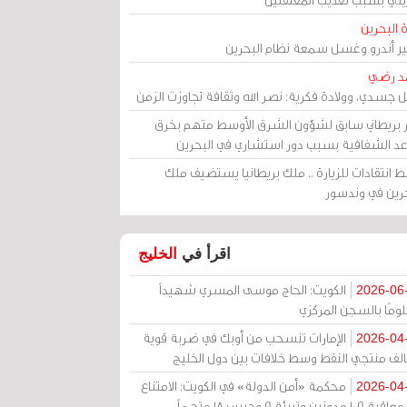
 البحرين
مير أندرو وغسل سمعة نظام البحرين
د رضي
ل جسدي، وولادة فكرية: نصر الله وثقافة تجاوزت الزمن
ر بريطاني سابق لشؤون الشرق الأوسط متهم بخرق
عد الشفافية بسبب دور استشاري في البحرين
 انتقادات للزيارة .. ملك بريطانيا يستضيف ملك
حرين في وندسور
اقرأ في
الخليج
الكويت: الحاج موسى المسري شهيداً
2026-06
ومًا بالسجن المركزي
الإمارات تنسحب من أوبك في ضربة قوية
2026-04
الف منتجي النفط وسط خلافات بين دول الخليج
محكمة «أمن الدولة» في الكويت: الامتناع
2026-04
عن معاقبة 109 مدونين وتبرئة 9 وحبس 18 متهماً