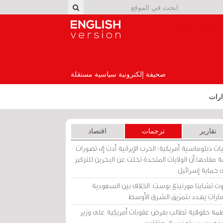
English Version
صحيفة إلكترونية سياسية مستقلة
رات
تقارير
ترجمات
اقتصاد
ات دبلوماسية أمريكية: الحرب الإيرانية أدت إلى تصورات
 مفادها أن الولايات المتحدة تخلت عن البحرين للتركيز
 حماية إسرائيل
ث تشاينا مورنينغ بوست: الخلاف بين السعودية
إمارات يهدد بتمزيق الشرق الأوسط
مة حقوقية تطالب بفرض عقوبات أمريكية على وزير
يني بسبب تعذيب المعتقلين