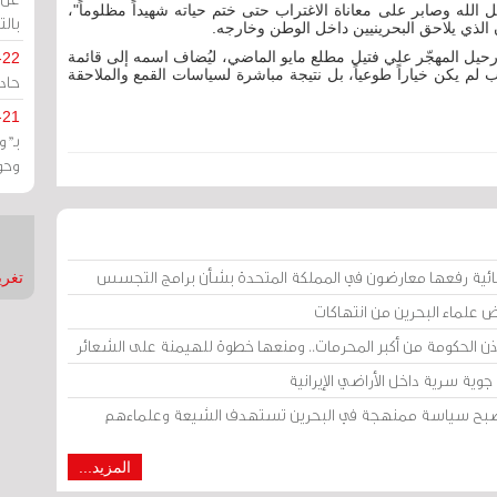
لله وصابر على معاناة الاغتراب حتى ختم حياته شهيداً مظلوماً"،
بالت
لذي يلاحق البحرينيين داخل الوطن وخارجه.
رحيل المهجّر علي فتيل مطلع مايو الماضي، ليُضاف اسمه إلى قائمة
-22
لم يكن خياراً طوعياً، بل نتيجة مباشرة لسياسات القمع والملاحقة
حادة
-21
بـ"
وحو
ائية رفعها معارضون في المملكة المتحدة بشأن برامج التجسس
تغريدات
ض علماء البحرين من انتهاكات
إذن الحكومة من أكبر المحرمات.. ومنعها خطوة للهيمنة على الشعائر
وية سرية داخل الأراضي الإيرانية
 أصبح سياسة ممنهجة في البحرين تستهدف الشيعة وعلماءهم
المزيد...