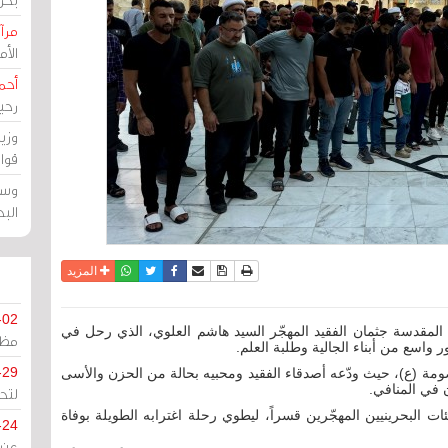
مرآة
الأ
أحم
رحي
وزي
قوا
وسط
الب
نسخة للطباعة
حفظ الموضوع
فيسبوك
تويتر
أرسل الى صديق
واتساب
المزيد
-02
م المقدسة جثمان الفقيد المهجّر السيد هاشم العلوي، الذي رحل في
مظل
-29
ة (ع)، حيث ودّعه أصدقاء الفقيد ومحبيه بحالة من الحزن والأسى
 في المنافي.
لتح
ت البحرينيين المهجّرين قسراً، ليطوي رحلة اغترابه الطويلة بوفاة
-24