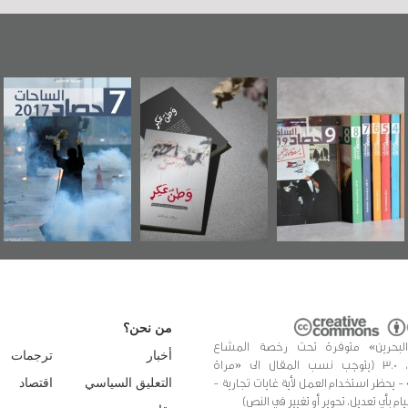
بحرين"
«وطن عكر» رواية
حصاد 2017
عاشوراء ال
صاد
جديدة لمعتقل
ويكيليكس 
2
عسكري تصدر عن
الأمري
«مرآة البحرين»
من نحن؟
البحرين» متوفرة تحت رخصة المشاع
أخبار
ترجمات
الإبداعي، 3.0 (يتوجب نسب المقال الى «مراة
 - يحظر استخدام العمل لأية غايات تجارية -
التعليق السياسي
اقتصاد
يام بأي تعديل، تحوير أو تغيير في النص)