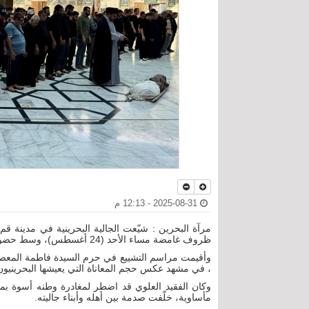
2025-08-31 - 12:13 م
مرآة البحرين : شيّعت الجالية البحرينية في مدينة ق
ظروف غامضة مساء الأحد (24 أغسطس)، وسط حضور واسع من أبناء الجالية وطلبة العلم.
وأقيمت مراسم التشييع في حرم السيدة فاطمة المعصوم
، في مشهد عكس حجم المعاناة التي يعيشها البحرينيون
وكان الفقيد العلوي قد اضطر لمغادرة وطنه أسوة بمئا
مأساوية، خلّفت صدمة بين أهله وأبناء جاليته.