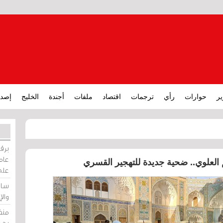
ير
حوارات
رأي
ترجمات
اقتصاد
ملفات
أجندة
الخليج
إصدا
برقي
عامة
 العلوي.. ضحية جديدة للتهجير القسري
على
ساو
وال
منظ
بحر