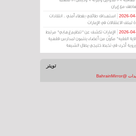
عاطف مع إيران
استهداف طائفي بغطاء أمني .. انتقادات
2026-04
 لملف الاعتقالات في الإمارات
الإمارات تكشف عن "تنظيم إرهابي" مرتبط
2026-04
ولاية الفقيه" مكوّن من أعضاء ينتمون لمدارس فقهية
زوية أخرى في تخبط خليجي يطال الشيعة
تويتر
 @BahrainMirror