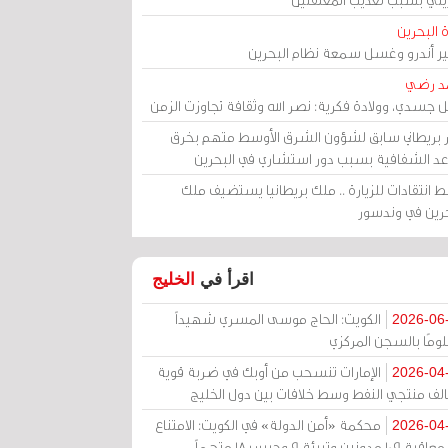
 البحرين
مير أندرو وغسل سمعة نظام البحرين
د رضي
ل جسدي، وولادة فكرية: نصر الله وثقافة تجاوزت الزمن
ر بريطاني سابق لشؤون الشرق الأوسط متهم بخرق
عد الشفافية بسبب دور استشاري في البحرين
 انتقادات للزيارة .. ملك بريطانيا يستضيف ملك
حرين في وندسور
اقرأ في
الخليج
الكويت: الحاج موسى المسري شهيداً
2026-06
ومًا بالسجن المركزي
الإمارات تنسحب من أوبك في ضربة قوية
2026-04
الف منتجي النفط وسط خلافات بين دول الخليج
محكمة «أمن الدولة» في الكويت: الامتناع
2026-04
عن معاقبة 109 مدونين وتبرئة 9 وحبس 18 متهماً