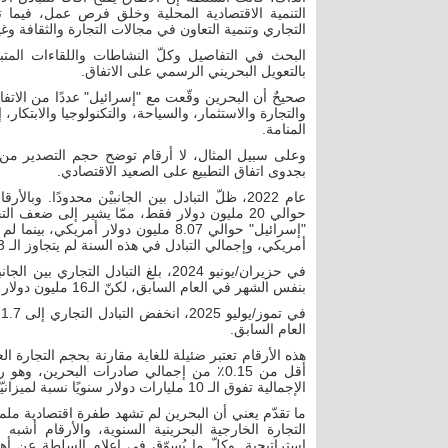
التنمية الاقتصادية المحلية وخلق فرص عمل، فيما تح
التجاري وتنمية التعاون في مجالات التجارة والثقافة وغي
البحث في التفاصيل وكلّ النشاطات واللقاءات المتبادل
بالتعويل البحريني الرسمي على الاتفاق.
والتجارة والاستثمار، والسياحة، والتكنولوجيا والابتكار،
المنامة.
بجدوى اتفاق التطبيع على الصعيد الاقتصادي.
عام 2022، ظلّ التبادل بين الجانبيْن محدودًا. 
أمريكي، وإجمالي التبادل في هذه السنة لم يتجاوز الـ 13.43 مليون دولار أمريكي.
بنفس الشهر في العام السابق، لكنّ الـ16 مليون دولار لا يعدّ رقمًا ضخمًا.
العام السابق.
هذه الأرقام تعتبر ضئيلة للغاية مقارنة بحجم التجارة ال
أقل من 0.15٪ من إجمالي صادرات البحرين، 
الإجمالية تفوق الـ 10 مليارات دولار سنويًا نسبة لميزانيّتها التي تزيد عن 10 مليار دولار.
التجارة الخارجية البحرينية السنوية، والأرقام أشبه
استراتيجية. وكلّ ما يُسوّق في إعلام السلطة عن أهمي