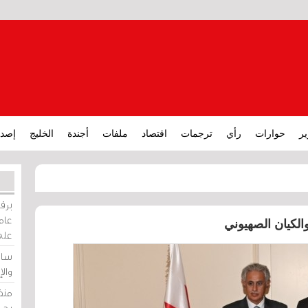
ير
حوارات
رأي
ترجمات
اقتصاد
ملفات
أجندة
الخليج
إصدا
برقي
عامة
والكيان الصهيوني
على
ساو
وال
منظ
بحر