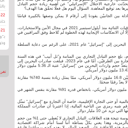
دّثت خارجية الاحتلال "الإسرائيلي" عن أهمية زيادة حجم التبادل
بالت
رها بعد توقيع المعاهدة. السؤال اليوم هل فعلًا تحقّق هذا الهدف؟
-22
ة بين الجانبيْن يقودنا إلى أرقام لا يمكن وصفها بالكبيرة قياسًا
حادة
صحيحٌ أن البحرين وقّعت مع "إسرائيل" عددًا من الاتفاقيات الثنائية منذ أيلول/سبتمبر 2021 في مجال الأمن والاستخبارات،
-21
 إلّا أن الانعكاسات الإيجابية لهذه الخطوة لم تُلاحظ وفق المراقبين في
بـ"
وحو
وعلى سبيل المثال، لا أرقام توضح حجم التصدير من البحرين إلى "إسرائيل" عام 2021، على الرغم من دعاية السلطة
وبالأرقام، بلغ حجم التبادل التجاري بين المنامة و"تل أبيب" في هذه السنة
حوالي 20 مليون دولار فقط، ممّا يشير إلى ضعف التجارة بين الطرفيْن، أمّا في عام 2023، فبلغت صادرات البحرين إلى
"إسرائيل" حوالي 8.07 مليون دولار أمريكي، بينما لم يتعدَّ حجم واردات البحرين من "إسرائيل" عتبة الـ 5.36 مليون دولار
تغريدات
في حزيران/يونيو 2024، بلغ التبادل التجاري بين الجانبيْن 16.8 مليون دولار أمريكي، ممّا يمثل زيادة بنسبة 740% مقارنة
في تموز/يوليو 2025، انخفض التبادل التجاري إلى 1.7 مليون دولار أمريكي، بانخفاض قدره 91% مقارنة بنفس الشهر في
عالمية أو حتى التجارة الإقليمية، خاصة أن التجارة مع "إسرائيل" تمثّل
وهو رقم شبه رمزي من الناحية المالية، إذا اعتبرنا أن صادرات المملكة
ما تقدّم يعني أن البحرين لم تشهد طفرة اقتصادية ملموسة نتيجة هذه العلاقات. التبادل التجاري لا يُغطي حتى 1% من حجم
 بالرمزية، وهذا يعني بكلّ بساطة أننا لسنا أمام شراكة اقتصادية
ة هذه الاتفاقية على الصعيد المالي لا يعدو كونه بروباغندا فارغة