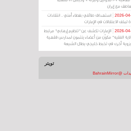
عاطف مع إيران
استهداف طائفي بغطاء أمني .. انتقادات
2026-04
 لملف الاعتقالات في الإمارات
الإمارات تكشف عن "تنظيم إرهابي" مرتبط
2026-04
ولاية الفقيه" مكوّن من أعضاء ينتمون لمدارس فقهية
زوية أخرى في تخبط خليجي يطال الشيعة
تويتر
 @BahrainMirror