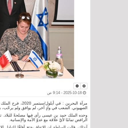
2025-10-18 - 9:14 ص
مرآة البحرين : في 
الصهيوني. الشعب في وادٍ آخر، لم يوافق ولم يرحّب، بل
وحده الملك حمد بن عيسى رأى فيها مصلحةً للبلاد. ت
الرافض تمامًا لأيّ علاقة مع عدوّ الأمة والإنسانية.
آنذاك، قالت السلطة إن الاتفاق يفتح آفاقًا للتبادل ا