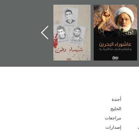
عاشوراء البحرين...
شهداء وطن
«جَوْ»: رواية
ويكيليكس السفارة
المعتقل جهاد
الأمريكية
أجندة
الخليج
مراجعات
إصدارات