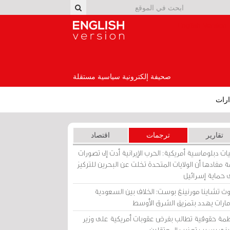
English Version
صحيفة إلكترونية سياسية مستقلة
رات
تقارير
ترجمات
اقتصاد
ات دبلوماسية أمريكية: الحرب الإيرانية أدت إلى تصورات
 مفادها أن الولايات المتحدة تخلت عن البحرين للتركيز
 حماية إسرائيل
ث تشاينا مورنينغ بوست: الخلاف بين السعودية
إمارات يهدد بتمزيق الشرق الأوسط
مة حقوقية تطالب بفرض عقوبات أمريكية على وزير
يني بسبب تعذيب المعتقلين