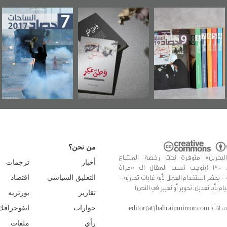
"مرآة البحرين"
«وطن عكر» رواية
حصاد 2017
تصدر حصاد
جديدة لمعتقل
الساحات 2019
عسكري تصدر عن
«مرآة البحرين»
من نحن؟
البحرين» متوفرة تحت رخصة المشاع
أخبار
ترجمات
الإبداعي، 3.0 (يتوجب نسب المقال الى «مراة
 - يحظر استخدام العمل لأية غايات تجارية -
التعليق السياسي
اقتصاد
يام بأي تعديل، تحوير أو تغيير في النص)
تقارير
بورتريه
editor [at] bahrainmir
حوارات
انفوجرافك
رأي
ملفات