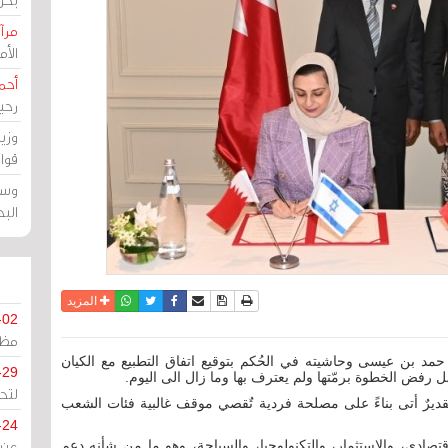
مرآة
الأ
أحم
رحي
وزي
قوا
وسط
الب
نسخة للطباعة
حفظ الموضوع
فيسبوك
تويتر
أرسل الى صديق
واتساب
المزيد
-02
مظل
أيلول/سبتمبر 2020، فرح الملك حمد بن عيسى وحاشيته في الحُكم بتوقيع اتفاق التطبيع مع الكيان
-29
 رفض الخطوة برمّتها ولم يعترف بها وما زال الى اليوم.
لتح
قديرٌ أتى بناءً على مصلحة فردية تٌقصي موقف غالبية فئات الشعب
-24
لاقتصادي، والاستثمار، والتكنولوجيا، والسياحة، وهو ما من شأنه دعم