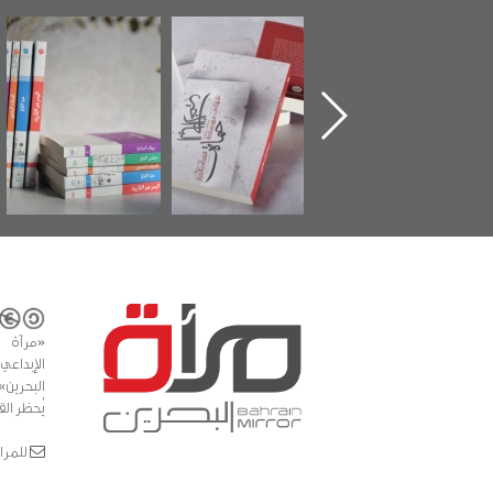
تدشين كتاب "من
"حماة الباب الأخير":
تصنيف موضوعي
أهل الجنة" عن
الإصدار الأول عن
للوثائق البريطانية
الشهيد سيد كاظم
اعتصام الدراز
يقدمه «مركز أوال»
السهلاوي في ذكراه
وأحداث ساحة
في سلسلة من 5
الفداء لمركز أوال
كتب
للدراسات والتوثيق
«مرآة 
البحرين»
يُحظر الق
للمراسلات: ror.com