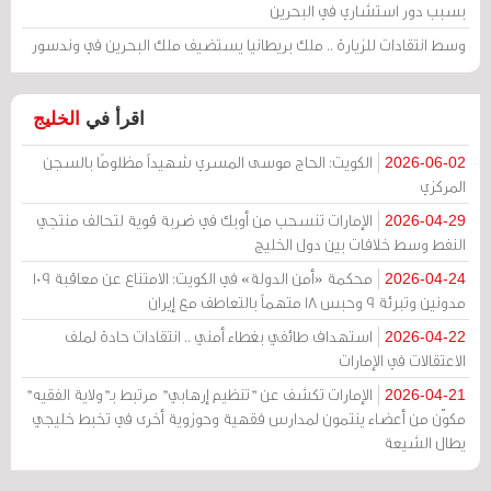
بسبب دور استشاري في البحرين
وسط انتقادات للزيارة .. ملك بريطانيا يستضيف ملك البحرين في وندسور
اقرأ في
الخليج
الكويت: الحاج موسى المسري شهيداً مظلومًا بالسجن
2026-06-02
المركزي
الإمارات تنسحب من أوبك في ضربة قوية لتحالف منتجي
2026-04-29
النفط وسط خلافات بين دول الخليج
محكمة «أمن الدولة» في الكويت: الامتناع عن معاقبة 109
2026-04-24
مدونين وتبرئة 9 وحبس 18 متهماً بالتعاطف مع إيران
استهداف طائفي بغطاء أمني .. انتقادات حادة لملف
2026-04-22
الاعتقالات في الإمارات
الإمارات تكشف عن "تنظيم إرهابي" مرتبط بـ"ولاية الفقيه"
2026-04-21
مكوّن من أعضاء ينتمون لمدارس فقهية وحوزوية أخرى في تخبط خليجي
يطال الشيعة