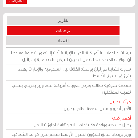
المزيد...
تقارير
ترجمات
اقتصاد
برقيات دبلوماسية أمريكية: الحرب الإيرانية أدت إلى تصورات عامة مفادها
أن الولايات المتحدة تخلت عن البحرين للتركيز على حماية إسرائيل
ساوث تشاينا مورنينغ بوست: الخلاف بين السعودية والإمارات يهدد
بتمزيق الشرق الأوسط
منظمة حقوقية تطالب بفرض عقوبات أمريكية على وزير بحريني بسبب
تعذيب المعتقلين
مرآة البحرين
الأمير أندرو وغسل سمعة نظام البحرين
أحمد رضي
رحيل جسدي، وولادة فكرية: نصر الله وثقافة تجاوزت الزمن
وزير بريطاني سابق لشؤون الشرق الأوسط متهم بخرق قواعد الشفافية