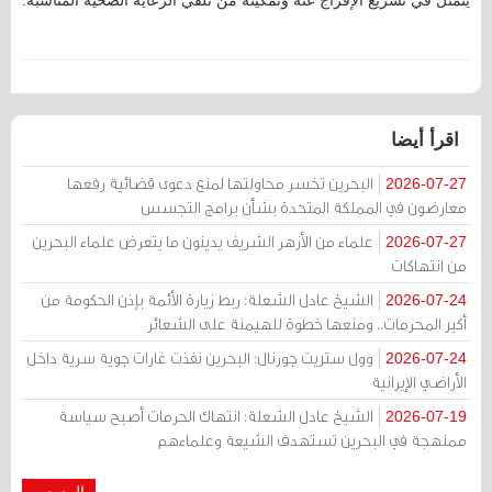
يتمثل في تسريع الإفراج عنه وتمكينه من تلقي الرعاية الصحية المناسبة.
اقرأ أيضا
البحرين تخسر محاولتها لمنع دعوى قضائية رفعها
2026-07-27
معارضون في المملكة المتحدة بشأن برامج التجسس
علماء من الأزهر الشريف يدينون ما يتعرض علماء البحرين
2026-07-27
من انتهاكات
الشيخ عادل الشعلة: ربط زيارة الأئمة بإذن الحكومة من
2026-07-24
أكبر المحرمات.. ومنعها خطوة للهيمنة على الشعائر
وول ستريت جورنال: البحرين نفذت غارات جوية سرية داخل
2026-07-24
الأراضي الإيرانية
الشيخ عادل الشعلة: انتهاك الحرمات أصبح سياسة
2026-07-19
ممنهجة في البحرين تستهدف الشيعة وعلماءهم