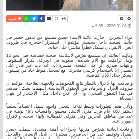
نسخة للطباعة
حفظ الموضوع
فيسبوك
تويتر
أرسل الى صديق
واتساب
المزيد
2026-01-03 - 5:55 م
مرآة البحرين : حذّرت عائلة الأستاذ حسن مشيمع من تدهور خطير في
حالته الصحية داخل محبسه، مؤكدة أن استمرار احتجازه في ظروف
العزل الانفرادي يشكل خطراً مباشراً على حياته.
وقالت العائلة إن مشيمع تعرّض لانتكاسة صحية حساسة قبل نحو 12
يوماً، ترافقت مع آلام شديدة، صعوبة في الحركة، تكرار السقوط،
والتهاب صدري أثّر على تنفسه، مشيرة إلى أنه بات غير قادر على
المشي إلا باستخدام كرسي متحرك، مع تسجيل هبوط حاد في مستوى
السكر خلال الأيام الماضية.
وأضافت أنها لا تزال بانتظار نتائج الفحوصات والخطة العلاجية، مؤكدة أن
ظروف العزل والحرمان من الحقوق الأساسية أسهمت بشكل مباشر
في هذا التدهور الصحي، وأن أي علاج داخل مكان الاحتجاز لن ينهي
المعاناة.
وتأتي هذه التطورات وسط تفاعل شعبي واسع، شمل اعتصاماً سلمياً
استمر ثلاثة أيام قرب منزل الأستاذ مشيمع، وأمسيات دعاء يومية في
عدد من مناطق البحرين وفي منزله، للمطالبة بإنهاء سجنه والإفراج
الفوري عنه.
وأفادت العائلة بتعرّض منزلها لإجراءات أمنية مشددة، شملت حصار
المنزل وتوقيف عدد من الحاضرين، معتبرة أن الحل الإنساني والعاجل