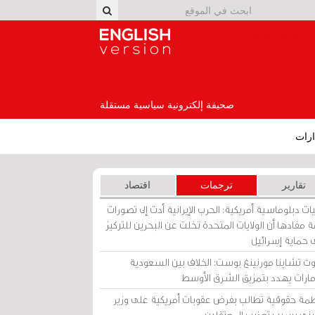
English Version
صحيفة إلكترونية سياسية مستقلة
رات
تقارير
ترجمات
اقتصاد
ات دبلوماسية أمريكية: الحرب الإيرانية أدت إلى تصورات
 مفادها أن الولايات المتحدة تخلت عن البحرين للتركيز
 حماية إسرائيل
ث تشاينا مورنينغ بوست: الخلاف بين السعودية
إمارات يهدد بتمزيق الشرق الأوسط
مة حقوقية تطالب بفرض عقوبات أمريكية على وزير
يني بسبب تعذيب المعتقلين