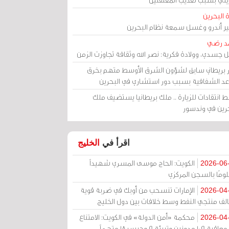
 البحرين
مير أندرو وغسل سمعة نظام البحرين
د رضي
ل جسدي، وولادة فكرية: نصر الله وثقافة تجاوزت الزمن
ر بريطاني سابق لشؤون الشرق الأوسط متهم بخرق
عد الشفافية بسبب دور استشاري في البحرين
 انتقادات للزيارة .. ملك بريطانيا يستضيف ملك
حرين في وندسور
اقرأ في
الخليج
الكويت: الحاج موسى المسري شهيداً
2026-06
ومًا بالسجن المركزي
الإمارات تنسحب من أوبك في ضربة قوية
2026-04
الف منتجي النفط وسط خلافات بين دول الخليج
محكمة «أمن الدولة» في الكويت: الامتناع
2026-04
عن معاقبة 109 مدونين وتبرئة 9 وحبس 18 متهماً