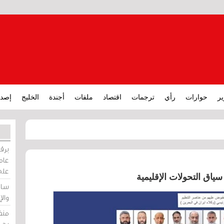
ير
حوارات
رأي
ترجمات
اقتصاد
ملفات
أجندة
الخليج
إصدا
برقي
عامة
على
ياق التحولات الإقليمية
ساو
وال
منظ
بحر