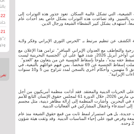
بالت
الشيعية، التي تشكل غالبية السكان. تعود جذور هذه التوترات إلى
-22
مات بالتمييز. وقد تصاعدت هذه التوترات بشكل خاص بعد أحداث عام
حادة
-21
بـ"
خلية البحرينية الكشف عن تنظيم مرتبط بـ "الحرس الثوري الإيراني وفكر ولاية
وحو
جية والتعاطف مع العدوان الإيراني السافر". تزامن هذا الإعلان مع
تصريحات لملك البحرين، حمد بن عيسى آل خليفة، في أواخر أبريل 2026، شدد فيها على أن "الجنسية البحرينية ليست
قط حقه بيده"، ملوحاً بإسقاط الجنسية عن من يتعاون مع "العدو".
وقد تبع هذه التصريحات والإعلانات قرارات حكومية شملت إسقاط الجنسية عن 69 شخصاً، بمن فيهم عوائلهم بالتبعية، في
مطلع مايو 2026. كما صدرت أحكام بالسجن المؤبد بحق 5 متهمين، وأحكام أخرى بالسجن لمدد تتراوح بين 5 و10 سنوات
تغريدات
 على الحريات الدينية والمعتقد. فقد أدانت منظمة أمريكيون من أجل
الديمقراطية وحقوق الإنسان في البحرين (ADHRB) في مارس 2026، خلال الدورة 61 لمجلس حقوق الإنسان التابع للأمم
نية في البحرين. وأشارت المنظمة إلى إزالة مظاهر دينية، مثل مجسم
إلى استدعاء واعتقال المشاركين في الفعاليات الدينية.
ت جديدة، بل هي استمرار لنمط ثابت من قمع حقوق الشيعة منذ عام
لجمعة وفرض قيود على إحياء المناسبات الدينية. وقد وثقت هيئة شؤون