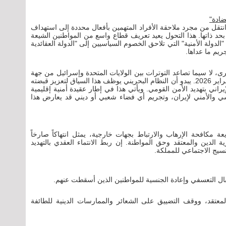
تقل من مجرد ملاحقة الأفراد المتهمين بأفعال محددة إلى استهداف
 بحد ذاتها. هذا التحول يعيد تعريف قطاع واسع من المواطنين الشيعة
لدولة الأمنية" التي تلاحق الخصوم السياسيين إلى "الدولة العقائدية
ريم ما عداها.
برى، لا سيما تصاعد التوترات بين الولايات المتحدة وإسرائيل من جهة
وإيران من جهة أخرى، والذي شهد نزاعاً مسلحاً في فبراير 2026. يبدو أن النظام البحريني يوظف هذا السياق لتعزيز قبضته
اني بتهديد الأمن القومي. ويأتي هذا في إطار عقيدة أمنية إقليمية
سي والأمني لإيران، وتجريم أي فضاء شعبي أو ديني قد يعارض هذا
 مكافحة الإرهاب والارتباط بجهات خارجية، يمثل انتهاكاً صارخاً
الدين والمعتقد وحق المواطنة. إن ربط الانتماء العقدي بالتهديد
نسيج الاجتماعي للمملكة.
ل التعسفي وإعادة الجنسية للمواطنين الذين أسقطت عنهم.
معتقد، ووقف التضييق على الشعائر والممارسات الدينية للطائفة