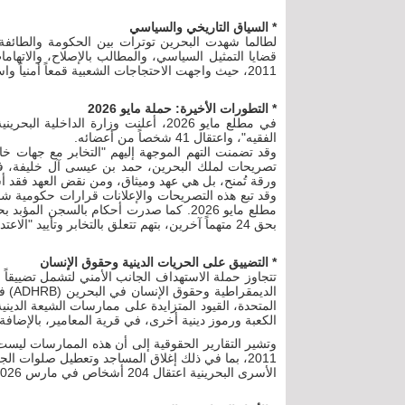
* السياق التاريخي والسياسي
لطالما شهدت البحرين توترات بين الحكومة والطائفة 
قضايا التمثيل السياسي، والمطالب بالإصلاح، والاتها
2011، حيث واجهت الاحتجاجات الشعبية قمعاً أمنياً واسعاً، استهدف بشكل كبير النشطاء الشيعة ورجال الدين.
* التطورات الأخيرة: حملة مايو 2026
في مطلع مايو 2026، أعلنت وزارة الدا
الفقيه"، واعتقال 41 شخصاً من أعضائه.
وقد تضمنت التهم الموجهة إليهم "التخابر مع جهات خار
ورقة تُمنح، بل هي عهد وميثاق، ومن نقض العهد فقد أس
بحق 24 متهماً آخرين، بتهم تتعلق بالتخابر وتأييد "الاعتداءات الإيرانية".
* التضييق على الحريات الدينية وحقوق الإنسان
تتجاوز حملة الاستهداف الجانب الأمني لتشمل تضييقاً
المتحدة، القيود المتزايدة على ممارسات الشيعة الدي
الكعبة ورموز دينية أخرى، في قرية المعامير، بالإضافة 
وتشير التقارير الحقوقية إلى أن هذه الممارسات ليس
2011، بما في ذلك إغلاق المساجد وتعطيل صلوات ا
الأسرى البحرينية اعتقال 204 أشخاص في مارس 2026 وحده.