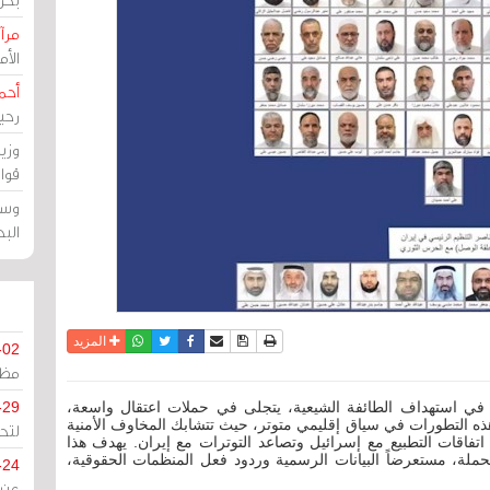
مرآة
الأ
أحم
رحي
وزي
قوا
وسط
الب
نسخة للطباعة
حفظ الموضوع
فيسبوك
تويتر
أرسل الى صديق
واتساب
المزيد
-02
مظل
ً في استهداف الطائفة الشيعية، يتجلى في حملات اعتقال واسعة،
-29
هذه التطورات في سياق إقليمي متوتر، حيث تتشابك المخاوف الأمنية
لتح
عد اتفاقات التطبيع مع إسرائيل وتصاعد التوترات مع إيران. يهدف هذا
الحملة، مستعرضاً البيانات الرسمية وردود فعل المنظمات الحقوقية،
-24