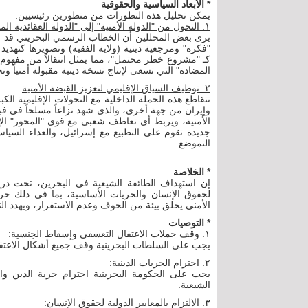
* الأبعاد السياسية والحقوقية
يمكن تحليل هذه التطورات من منظورين رئيسيين:
١. التحول من "الدولة الأمنية" إلى "الدولة العقائدية المضادة"
يرى بعض المحللين أن الخطاب الرسمي البحريني قد ان
"فكرة" ومرجعية دينية (ولاية الفقيه) وتصويرها كتهديد
كـ "مشروع خطر محتمل"، مما يمثل انتقالاً من مفهوم "ا
المضادة" التي تسعى لإنتاج نسخة دينية مقبولة أمنياً وتج
٢. توظيف السياق الإقليمي لتعزيز القبضة الأمنية
تتقاطع هذه الحملة الداخلية مع التحولات الإقليمية الك
الأمنية، ويربط أي تعاطف شعبي مع قوى "المحور" الإير
جديدة تقوم على التطبيع مع إسرائيل، والعداء السيا
التموضع.
* الخلاصة
إن استهداف الطائفة الشيعية في البحرين، تحت ذريعة
لحقوق الإنسان والحريات الأساسية، بما في ذلك حرية 
الأمني يخلق بيئة من الخوف وعدم الاستقرار، ويهدد ال
* التوصيات
١. وقف حملات الاعتقال التعسفي وإسقاط الجنسية:
يجب على السلطات البحرينية وقف جميع أشكال الاعتقا
٢. احترام الحريات الدينية:
يجب على الحكومة البحرينية احترام حرية الدين وال
الشيعية.
٣. الالتزام بالمعايير الدولية لحقوق الإنسان: