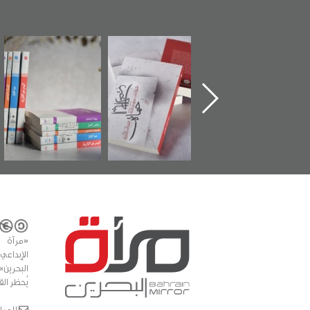
ين كتاب "من
"حماة الباب الأخير":
تصنيف موضوعي
"م
ل الجنة" عن
الإصدار الأول عن
للوثائق البريطانية
ت
هيد سيد كاظم
اعتصام الدراز
يقدمه «مركز أوال»
الس
لاوي في ذكراه
وأحداث ساحة
في سلسلة من 5
الفداء لمركز أوال
كتب
للدراسات والتوثيق
«مرآة 
البحرين»
يُحظر الق
للمراسلات: ror.com