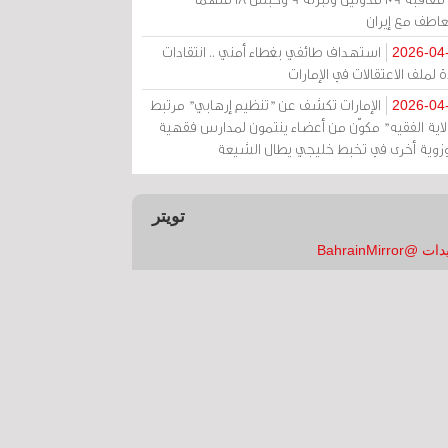
عاطف مع إيران
استهداف طائفي بغطاء أمني .. انتقادات
2026-04
 لملف الاعتقالات في الإمارات
الإمارات تكشف عن "تنظيم إرهابي" مرتبط
2026-04
ولاية الفقيه" مكوّن من أعضاء ينتمون لمدارس فقهية
زوية أخرى في تخبط خليجي يطال الشيعة
تويتر
 @BahrainMirror