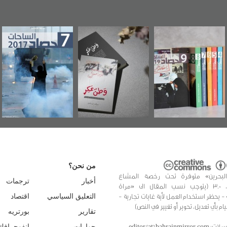
رآة البحرين"
«وطن عكر» رواية
حصاد 2017
عاشو
صدر حصاد
جديدة لمعتقل
ويك
احات 2019
عسكري تصدر عن
«مرآة البحرين»
من نحن؟
البحرين» متوفرة تحت رخصة المشاع
أخبار
ترجمات
الإبداعي، 3.0 (يتوجب نسب المقال الى «مراة
 - يحظر استخدام العمل لأية غايات تجارية -
التعليق السياسي
اقتصاد
يام بأي تعديل، تحوير أو تغيير في النص)
تقارير
بورتريه
editor [at] bahrainmir
حوارات
انفوجرافك