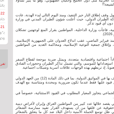
لحربية مثل دول الخليج والكيان الصهيوني، وهو ما يثير تساؤلاً
لشيعة؟!
بالت
-22
دخول وقف إطلاق النار حيز التنفيذ، ومنذ اليوم التالي لبدء الهدنة، عادت
حادة
حركة الطيران الدولي، حيث أعلنت شؤون الطيران المدني في وزارة
دون أي قيود تذكر.
-21
ة، فاجأت وزارة الداخلية، المواطنين بقرار المنع لوجهتين تشكلان
بـ"
وحو
ذ فبراير الماضي، عقب اندلاع العدوان على الجمهورية الإسلامية،
 وإغلاق جمعية التوعية الإسلامية، ومحاكمة العديد من المواطنين
بعاداً اجتماعية واقتصادية متعددة، ويمثل ضربة موجعة لقطاع السفر
ام استعداداتها للموسم، والتي تشمل تذاكر الطيران وحجوزات الفنادق
تغريدات
ياً، إذ تربطهم بهذه الوجهات علاقات أسرية وشبكات اجتماعية.
تُعد حرية التنقل والسفر من الحقوق الأساسية المعترف بها في المواثيق الدولية، بما في ذلك المادة (12) من العهد الدولي
 قيود عليها فقط عندما تكون ضرورية ومحددة ومتناسبة مع الهدف
ماعي يتجاوز المعيار المطلوب في القيود الاستثنائية، خصوصاً في
ي يقصد خلالها عدد كبير من المواطنين العراق وإيران لأغراض دينية
حقوقية عن قلقها من أن يستهدف القرار تقييد ممارسة الشعائر
ي ظل توسع الحملة الأمنية داخل البلاد ضد كل ما يتعلق بالشعائر