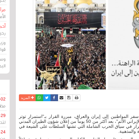
مرآة
الأ
أحم
رحي
وزي
قوا
وسط
الب
نسخة للطباعة
حفظ الموضوع
فيسبوك
تويتر
أرسل الى صديق
واتساب
المزيد
-02
مظل
-29
 سفر المواطنين إلى إيران والعراق، مبررة القرار بـ"استمرار توتر
الأوضاع الأمنية الراهنة والناجمة عن تداعيات العدوان الإيراني الآثم"، بعد أكثر من 50 يوماً من إعلان شؤون الطيران المدني
لتح
لقرار في سياق الحرب الشاملة التي تشنها السلطات على الشيعة في
 والمذهبية.
-24