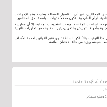
حق المخالفين، غير أن التفاصيل المتعلقة بطبيعة هذه الإجراءات
ية للرأي العام، وقد تكون مدخلاً لانتهاكات واسعة بحق المخالفين.
لممنوحة للسلطات المختصة بموجب التشريعات المحلية، إلا أن ممارسة
دية وأجواء التجييش والتخوين، يثير المخاوف من تجاوزات قانونية
ذا التوقيت بتاتاً، لكن السلطة تلوي عنق القوانين لخدمة الأهداف
د الشيعة، ويزيد من حالة الاحتقان القائمة.
تُعمّق الأزمة لا تُعالجها
ئر
يدة ومنع مستمر