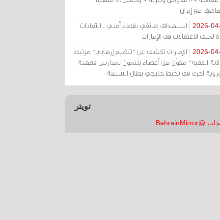
عاطف مع إيران
استهداف طائفي بغطاء أمني .. انتقادات
2026-04
 لملف الاعتقالات في الإمارات
الإمارات تكشف عن "تنظيم إرهابي" مرتبط
2026-04
ولاية الفقيه" مكوّن من أعضاء ينتمون لمدارس فقهية
زوية أخرى في تخبط خليجي يطال الشيعة
تويتر
 @BahrainMirror