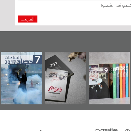
من كسب ثقة الشعب!
المزيد...
رآة البحرين"
«وطن عكر» رواية
حصاد 2017
عاشو
صدر حصاد
جديدة لمعتقل
ويك
احات 2019
عسكري تصدر عن
«مرآة البحرين»