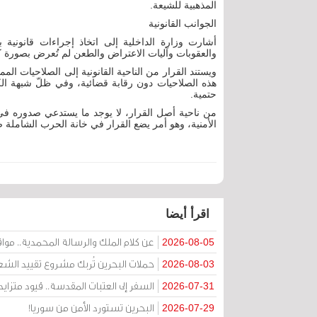
المذهبية للشيعة.
الجوانب القانونية
أشارت وزارة الداخلية إلى اتخاذ إجراءات قانونية ب
والعقوبات وآليات الاعتراض والطعن لم تُعرض بصورة كاف
ويستند القرار من الناحية القانونية إلى الصلاحيات ا
هذه الصلاحيات دون رقابة قضائية، وفي ظلّ شبهة الكي
حتمية.
من ناحية أصل القرار، لا يوجد ما يستدعي صدوره في ه
الأمنية، وهو أمر يضع القرار في خانة الحرب الشاملة ض
اقرأ أيضا
عن كلام الملك والرسالة المحمدية.. مواقف 
2026-08-05
حملات البحرين تُربك مشروع تقييد الشعا
2026-08-03
السفر إلى العتبات المقدسة.. قيود متزا
2026-07-31
البحرين تستورد الأمن من سوريا!
2026-07-29