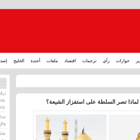
ير
حوارات
رأي
ترجمات
اقتصاد
ملفات
أجندة
الخليج
إصدا
برقي
عامة
. لماذا تصر السلطة على استفزاز الشيعة؟
على
ساو
وال
منظ
بحر