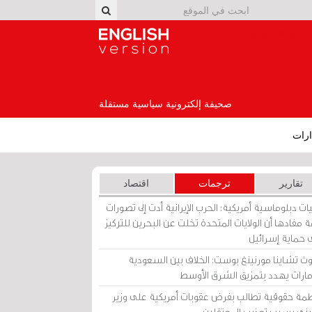
English Version
صحيفة إلكترونية سياسية مستقلة
رات
تقارير
ترجمات
اقتصاد
ات دبلوماسية أمريكية: الحرب الإيرانية أدت إلى تصورات
 مفادها أن الولايات المتحدة تخلت عن البحرين للتركيز
 حماية إسرائيل
ث تشاينا مورنينغ بوست: الخلاف بين السعودية
إمارات يهدد بتمزيق الشرق الأوسط
مة حقوقية تطالب بفرض عقوبات أمريكية على وزير
يني بسبب تعذيب المعتقلين