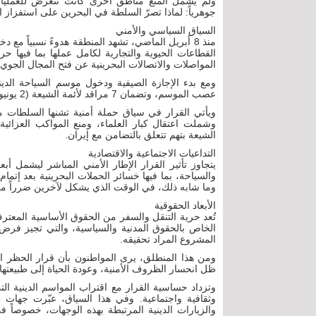
ولم يشمل المنع مناطق أخرى كانت تتعرض للعمليات ا
جوهرياً: لماذا تصرّ السلطة في البحرين على استفزاز ا
السياق السياسي والأمني
منذ 8 أبريل الماضي، تشهد المنطقة هدوءً نسبياً مع 
القطاعات الحيوية والتجارية لكامل عملها بما فيها 
المواصلات والاتصالات البحرينية عن فتح المجال الجوي 
ومع بدء الإجازة الصيفية ودخول موسم السياحة الديني
عصب الموسم، وتضمان 7 مراقد لأئمة الشيعة (2 يونيو 2026).
ويأتي القرار في سياق حملة أمنية تشنها السلطات من
وشملت اعتقال كبار العلماء، ومنع المواكب العزائية،
الشيعة بتهم تتعلق بالتضامن مع إيران.
التداعيات الاجتماعية والاقتصادية
يتجاوز تأثير القرار الإطار الأمني المباشر ليشمل أ
والسياحة، بما فيها خسائر الحملات البحرينية بعد إتم
وما شابه ذلك، في الوقت الذي يشكل لآخرين ضرراً معنو
الأبعاد الحقوقية
الخاص بالحقوق المدنية والسياسية، والتي تجيز فرض
المشروع المراد تحقيقه.
ومن هذا المنطلق، يرى المواطنون بأن قرار الحظر الج
ظل انحسار الظروف الأمنية، وعودة الحياة إلى طبيعتها.
وتزداد حساسية القرار مع اقتراب المواسم الدينية الت
وثقافية واجتماعية. وفي هذا السياق، عبّرت جهات 
والزيارات الدينية المرتبطة بهذه الوجهات، خصوصاً ف