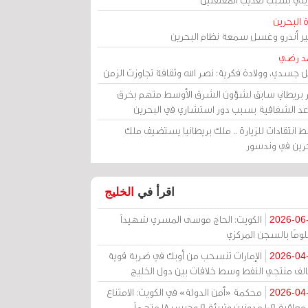
 البحرين
مير أندرو وغسل سمعة نظام البحرين
د رضي
ل جسدي، وولادة فكرية: نصر الله وثقافة تجاوزت الزمن
ر بريطاني سابق لشؤون الشرق الأوسط متهم بخرق
عد الشفافية بسبب دور استشاري في البحرين
 انتقادات للزيارة .. ملك بريطانيا يستضيف ملك
حرين في وندسور
اقرأ في
الخليج
الكويت: الحاج موسى المسري شهيداً
2026-06
ومًا بالسجن المركزي
الإمارات تنسحب من أوبك في ضربة قوية
2026-04
الف منتجي النفط وسط خلافات بين دول الخليج
محكمة «أمن الدولة» في الكويت: الامتناع
2026-04
عن معاقبة 109 مدونين وتبرئة 9 وحبس 18 متهماً