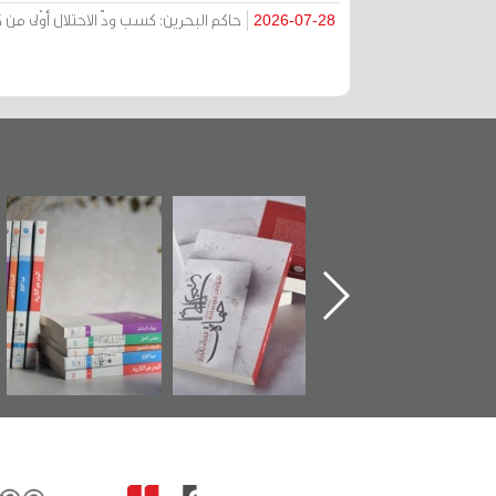
حاكم البحرين: كسب ودّ الاحتلال أوْلى 
2026-07-28
ين كتاب "من
"حماة الباب الأخير":
تصنيف موضوعي
"م
ل الجنة" عن
الإصدار الأول عن
للوثائق البريطانية
ت
هيد سيد كاظم
اعتصام الدراز
يقدمه «مركز أوال»
الس
لاوي في ذكراه
وأحداث ساحة
في سلسلة من 5
الفداء لمركز أوال
كتب
للدراسات والتوثيق