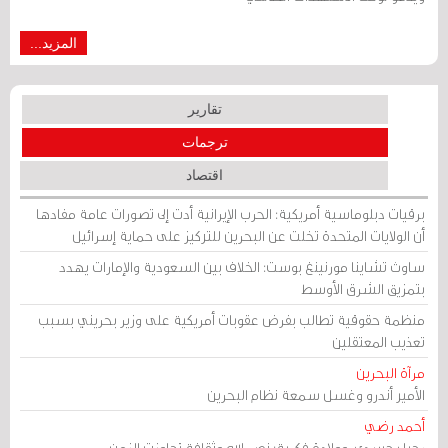
المزيد...
تقارير
ترجمات
اقتصاد
برقيات دبلوماسية أمريكية: الحرب الإيرانية أدت إلى تصورات عامة مفادها
أن الولايات المتحدة تخلت عن البحرين للتركيز على حماية إسرائيل
ساوث تشاينا مورنينغ بوست: الخلاف بين السعودية والإمارات يهدد
بتمزيق الشرق الأوسط
منظمة حقوقية تطالب بفرض عقوبات أمريكية على وزير بحريني بسبب
تعذيب المعتقلين
مرآة البحرين
الأمير أندرو وغسل سمعة نظام البحرين
أحمد رضي
رحيل جسدي، وولادة فكرية: نصر الله وثقافة تجاوزت الزمن