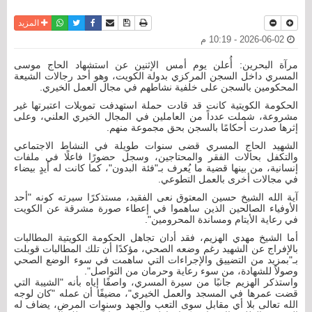
نسخة للطباعة
حفظ الموضوع
فيسبوك
تويتر
أرسل الى صديق
واتساب
المزيد
2026-06-02 - 10:19 م
مرآة البحرين: أُعلن يوم أمس الإثنين عن استشهاد الحاج موسى
المسري داخل السجن المركزي بدولة الكويت، وهو أحد رجالات الشيعة
المحكومين بالسجن على خلفية نشاطهم في مجال العمل الخيري.
الحكومة الكويتية كانت قد قادت حملة استهدفت تمويلات اعتبرتها غير
مشروعة، شملت عدداً من العاملين في المجال الخيري العلني، وعلى
إثرها صدرت أحكامًا بالسجن بحق مجموعة منهم.
الشهيد الحاج المسري قضى سنوات طويلة في النشاط الاجتماعي
والتكفل بحالات الفقر والمحتاجين، وسجل حضورًا فاعلًا في ملفات
إنسانية، من بينها قضية ما يُعرف بـ"فئة البدون"، كما كانت له أيدٍ بيضاء
في مجالات أخرى بالعمل التطوعي.
آية الله الشيخ حسين المعتوق نعى الفقيد، مستذكرًا سيرته كونه "أحد
الأوفياء الصالحين الذين ساهموا في إعطاء صورة مشرقة عن الكويت
في رعاية الأيتام ومساندة المحرومين".
أما الشيخ مهدي الهزيم، فقد أدان تجاهل الحكومة الكويتية المطالبات
بالإفراج عن الشهيد رغم وضعه الصحي، مؤكدًا أن تلك المطالبات قوبلت
بـ"بمزيد من التضييق والإجراءات التي ساهمت في سوء الوضع الصحي
وصولاً للشهادة، من سوء رعاية وحرمان من التواصل".
واستذكر الهزيم جانبًا من سيرة المسري، واصفًا إياه بأنه "الشيبة التي
قضت عمرها في المسجد والعمل الخيري"، مضيفًا أن عمله "كان لوجه
الله تعالى بلا أي مقابل سوى التعب والجهد وسنوات المرض، يضاف له