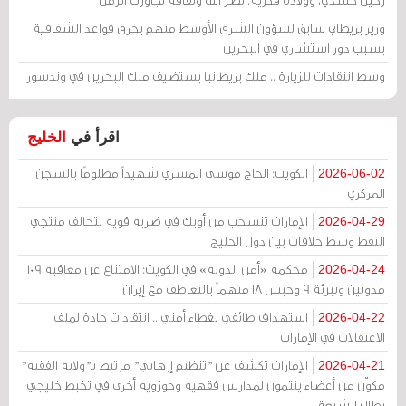
وزير بريطاني سابق لشؤون الشرق الأوسط متهم بخرق قواعد الشفافية
بسبب دور استشاري في البحرين
وسط انتقادات للزيارة .. ملك بريطانيا يستضيف ملك البحرين في وندسور
اقرأ في
الخليج
الكويت: الحاج موسى المسري شهيداً مظلومًا بالسجن
2026-06-02
المركزي
الإمارات تنسحب من أوبك في ضربة قوية لتحالف منتجي
2026-04-29
النفط وسط خلافات بين دول الخليج
محكمة «أمن الدولة» في الكويت: الامتناع عن معاقبة 109
2026-04-24
مدونين وتبرئة 9 وحبس 18 متهماً بالتعاطف مع إيران
استهداف طائفي بغطاء أمني .. انتقادات حادة لملف
2026-04-22
الاعتقالات في الإمارات
الإمارات تكشف عن "تنظيم إرهابي" مرتبط بـ"ولاية الفقيه"
2026-04-21
مكوّن من أعضاء ينتمون لمدارس فقهية وحوزوية أخرى في تخبط خليجي
يطال الشيعة