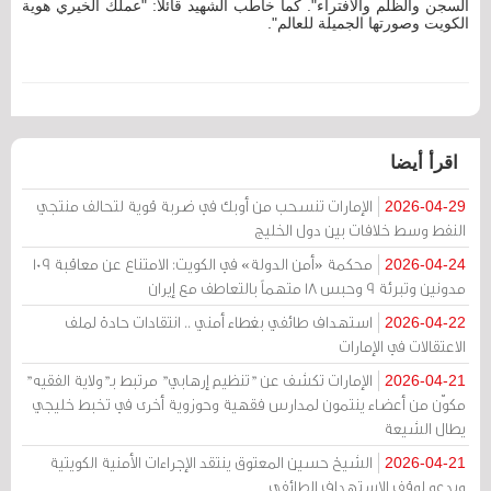
السجن والظلم والافتراء". كما خاطب الشهيد قائلًا: "عملك الخيري هوية
الكويت وصورتها الجميلة للعالم".
اقرأ أيضا
الإمارات تنسحب من أوبك في ضربة قوية لتحالف منتجي
2026-04-29
النفط وسط خلافات بين دول الخليج
محكمة «أمن الدولة» في الكويت: الامتناع عن معاقبة 109
2026-04-24
مدونين وتبرئة 9 وحبس 18 متهماً بالتعاطف مع إيران
استهداف طائفي بغطاء أمني .. انتقادات حادة لملف
2026-04-22
الاعتقالات في الإمارات
الإمارات تكشف عن "تنظيم إرهابي" مرتبط بـ"ولاية الفقيه"
2026-04-21
مكوّن من أعضاء ينتمون لمدارس فقهية وحوزوية أخرى في تخبط خليجي
يطال الشيعة
الشيخ حسين المعتوق ينتقد الإجراءات الأمنية الكويتية
2026-04-21
ويدعو لوقف الاستهداف الطائفي