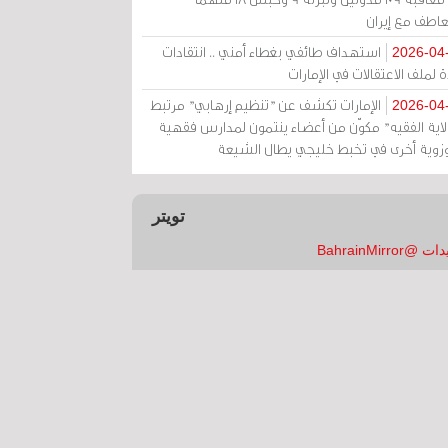
عاطف مع إيران
استهداف طائفي بغطاء أمني .. انتقادات
2026-04
 لملف الاعتقالات في الإمارات
الإمارات تكشف عن "تنظيم إرهابي" مرتبط
2026-04
ولاية الفقيه" مكوّن من أعضاء ينتمون لمدارس فقهية
زوية أخرى في تخبط خليجي يطال الشيعة
تويتر
 @BahrainMirror