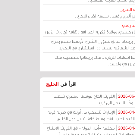
 البحرين
مير أندرو وغسل سمعة نظام البحرين
د رضي
ل جسدي، وولادة فكرية: نصر الله وثقافة تجاوزت الزمن
ر بريطاني سابق لشؤون الشرق الأوسط متهم بخرق
عد الشفافية بسبب دور استشاري في البحرين
 انتقادات للزيارة .. ملك بريطانيا يستضيف ملك
حرين في وندسور
اقرأ في
الخليج
الكويت: الحاج موسى المسري شهيداً
2026-06
ومًا بالسجن المركزي
الإمارات تنسحب من أوبك في ضربة قوية
2026-04
الف منتجي النفط وسط خلافات بين دول الخليج
محكمة «أمن الدولة» في الكويت: الامتناع
2026-04
عن معاقبة 109 مدونين وتبرئة 9 وحبس 18 متهماً