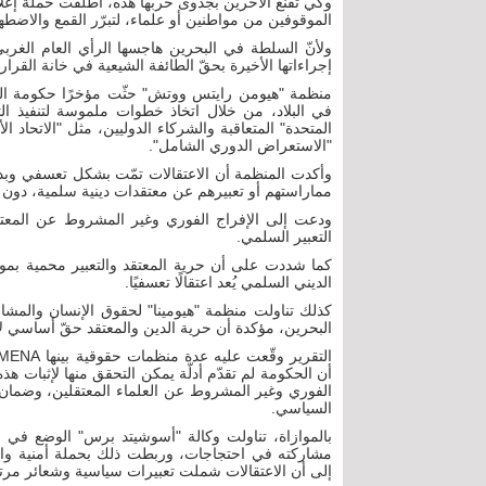
وكي تُقنع الآخرين بجدوى حربها هذه، أطلقت حملة إعل
الموقوفين من مواطنين أو علماء، لتبرّر القمع والاضطهاد
ولأنّ السلطة في البحرين هاجسها الرأي العام الغربي
إجراءاتها الأخيرة بحقّ الطائفة الشيعية في خانة القرارات
منظمة "هيومن رايتس ووتش" حثّت مؤخرًا حكومة البح
في البلاد، من خلال اتخاذ خطوات ملموسة لتنفيذ ال
المتحدة" المتعاقبة والشركاء الدوليين، مثل "الاتحاد 
"الاستعراض الدوري الشامل".
وأكدت المنظمة أن الاعتقالات تمّت بشكل تعسفي وب
مماراستهم أو تعبيرهم عن معتقدات دينية سلمية، دون أن
ودعت إلى الإفراج الفوري وغير المشروط عن المعتقل
التعبير السلمي.
كما شددت على أن حرية المعتقد والتعبير محمية بموج
الديني السلمي يُعد اعتقالًا تعسفيًا.
كذلك تناولت منظمة "هيومينا" لحقوق الإنسان والمشا
البحرين، مؤكدة أن حرية الدين والمعتقد حقّ أساسي لا
أن الحكومة لم تقدّم أدلّة يمكن التحقق منها لإثبات هذ
الفوري وغير المشروط عن العلماء المعتقلين، وضمان سل
السياسي.
بالموازاة، تناولت وكالة "أسوشيتد برس" الوضع في
مشاركته في احتجاجات، وربطت ذلك بحملة أمنية واس
إلى أن الاعتقالات شملت تعبيرات سياسية وشعائر مرتب