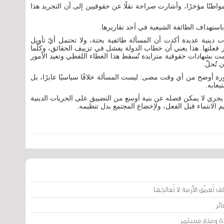
لة "رويترز" غطّت قرار البحرين سحب جنسية 69 مواطنًا مؤخرًا، وأشارت صراحة نقلًا عن حقوقيين إلى أن التجريد هذا
دينية عديدة أكدت أن المسألة طائفية بحتة، ولا تحتمل أيّ تأويل
 فعلتها. هذا يعني أن خطاب الدولة يفشل في تزييف الحقائق، وكلّما
مت بشهادات حقوقية متزايدة تُسقط هذا الغطاء اللفظي وتعيد الأمور
تُحلّ.
صورة أوضح من أي وقت مضى: ليست المسألة خلافًا سياسيًا عابرًا، بل
يعابه.
ما يجري لا يمكن فصله عن بنية أوسع من التضييق على الحريات الدينية
 الانتماء قبل الفعل، ولإخضاع المجتمع بدل تنظيمه.
تُعمّق الأزمة لا تُعالجها
ئر
يدة ومنع مستمر