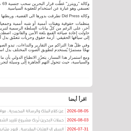
وكا
تعسفي وهو عبارة عن استخدام للعقوبة السياسية.
وكالة Did Press تطرقت بدورها الى القضية، وربطتها باستهداف الطائفة الشيعية في أحد تقاريرها.
منظمات حقوقية وهيئات أممية أو شبه أممية وجمعيات 
آخر، على الرغم من كلّ بيانات السلطة الرسمية لتبرير
حاولت إعادة صياغة القمع بلغة الأمن والقانون، اصطد
إلى سياقها الحقيقي: أزمة حقوق وحريات تتعمّق بدل أن 
وفي ظلّ هذا التراكم من التقارير والنداءات، تبدو ال
نهجًا مستمرًا يُستخدم لتطويق الصوت المختلف بدل است
ومع استمرار هذا المسار، يتعزّز الانطباع الدولي بأن 
والسياسية، حيث تتحول التهم الجاهزة إلى وسيلة لتجريم
اقرأ أيضا
عن كلام الملك والرسالة المحمدية.. مواقف 
2026-08-05
حملات البحرين تُربك مشروع تقييد الشعا
2026-08-03
السفر إلى العتبات المقدسة.. قيود متزا
2026-07-31