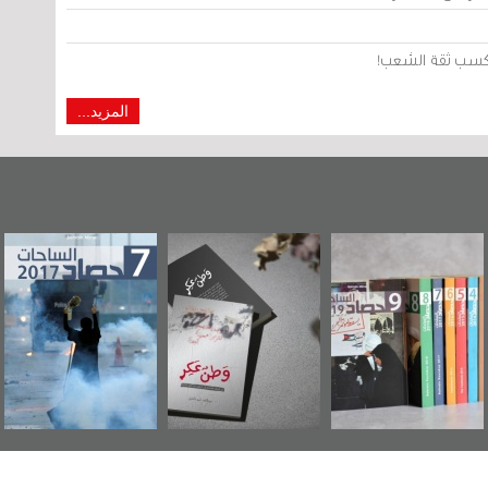
من كسب ثقة الشعب!
المزيد...
ين"
«وطن عكر» رواية
حصاد 2017
عاشوراء البحر
د
جديدة لمعتقل
ويكيليكس ال
عسكري تصدر عن
الأمريكي
«مرآة البحرين»