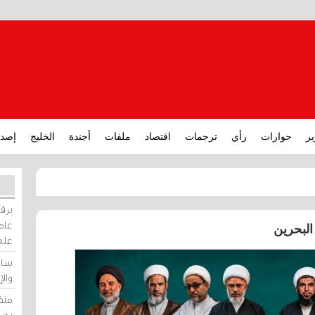
ير
حوارات
رأي
ترجمات
اقتصاد
ملفات
أجندة
الخليج
إصدا
برقي
عامة
البحرين
على
ساو
وال
منظ
بحر