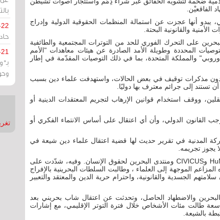
امية ضخمة لتشويه الحقائق عبر شراء ذِمَم واستئجار أصوات تُشيطن
 الفاقعيْن.
بالت
، يبدو أنها عجزت عن استمالة المنظمات الحقوقية الدولية وإدراج
-22
 الأمنية والقانونية البحتة.
حادة
رين على التحرك الفوري للحد من التوترات المجتمعية والطائفية
توصيات المحددة وطويلة الأمد الصادرة عن هيئات معاهدات "الأمم
-21
الأوروبي" والمملكة المتحدة، بما في ذلك التوصيات المقدّمة في إطار
بـ"
وحو
دون مذكرات توقيف في بعض الحالات، واستهدفت علماء دين بسبب
 تستند إلى جرائم معترف بها دوليًا.
ين، ووقف استخدام قوانين الإرهاب لتجريم المعتقدات الدينية أو
ب القانون الدولي، وأن أي اعتقال على أساس الانتماء الفكري أو
تغريدات
ركة المدنية في تقرير حديث لها قضية اعتقال علماء دين شيعة في
 يجوز تجريمه.
التقرير وقّعت عليه عدة منظمات حقوقية بينها HuMENA وCIVICUS ومنتدى البحرين لحقوق الإنسان. وفيه، شدّدت على
ه المزاعم الموجهة إلى العلماء ، وطالبت السلطات البحرينية بالإفراج
امتهم الجسدية والقانونية، واحترام حرية الدين والمعتقد والتعبير
 البحرين والاضطهاد الحاصل، وتحدثت عن اعتقال شاب بحريني بعد
عة طالت مئات الأشخاص خلال فترة التوتر الإقليمي، مع إشارات
طة بالشيعة.