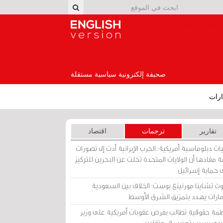
English Version
صحيفة إلكترونية سياسية مستقلة
رات
تقارير
ترجمات
اقتصاد
ات دبلوماسية أمريكية: الحرب الإيرانية أدت إلى تصورات
 مفادها أن الولايات المتحدة تخلت عن البحرين للتركيز
 حماية إسرائيل
ث تشاينا مورنينغ بوست: الخلاف بين السعودية
إمارات يهدد بتمزيق الشرق الأوسط
مة حقوقية تطالب بفرض عقوبات أمريكية على وزير
يني بسبب تعذيب المعتقلين