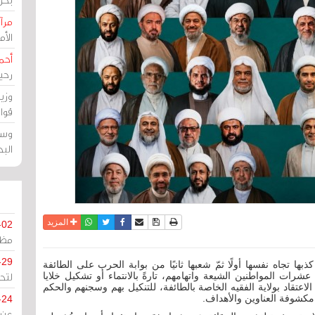
مرآة
الأ
أحم
رحي
وزي
قوا
وسط
الب
نسخة للطباعة
حفظ الموضوع
فيسبوك
تويتر
أرسل الى صديق
واتساب
المزيد
-02
مظل
-29
ا تجاه نفسها أولًا ثمّ شعبها ثانيًا من بوابة الحرب على الطائفة
لتح
شرات المواطنين الشيعة واتهامهم، تارةً بالانتماء أو تشكيل خلايا
لاعتقاد بولاية الفقيه الخاصة بالطائفة، للتنكيل بهم وسجنهم والحكم
مكشوفة العناوين والأهداف.
-24