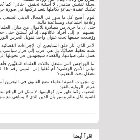
أسئلة تفتيش مذهبي، لا أسئلة تحقيق "جنائي" كما يُعل
تفكيك عقيدة جماعةٍ بكاملها لتعيد تركيبها في صورة جر
اليوم، أصبح كل ما يدور في المجال الديني الشيعي
وعلاقة اجتماعية، ومساعدة مالية.
حتى أن ما جرى من مصادرة للأموال من منازل العلماء تمّ
أنفسهم أم إلى أفراد عائلاتهم، إذ لم تُستثنَ حتى ح
ووُضعت جميعها تحت عنوان واحد: تمويل الحرس الثور
الأمر الذي أثار قلق المتابعين أن الإجراءات القضائية 
تشبه تحقيقًا قضائيًا، بل هي أقرب إلى قرار سياسي يبح
تعمل على صياغتها، والقضاة سيجتهدون في تحويلها إلى أ
أما الهواجس التي تشغل عائلات العلماء المغيَّبين ف
مبان
معتقل تحت التعذيب؟
إن مجريات قضية العلماء تضع القانون في البحرين أما
تفرض الرواية بالقوة.
القضية، وكما ظهر من كواليسها، لا تمثل في الواقع تنظي
قاسية لكل عالم ومنبر بأن الدين الذي لا يتماهى مع من
اقرأ أيضا