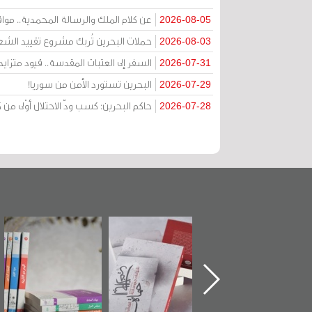
عن كلام الملك والرسالة المحمدية.. مواقف 
2026-08-05
حملات البحرين تُربك مشروع تقييد الشعا
2026-08-03
السفر إلى العتبات المقدسة.. قيود متزا
2026-07-31
البحرين تستورد الأمن من سوريا!
2026-07-29
حاكم البحرين: كسب ودّ الاحتلال أوْلى 
2026-07-28
ماة الباب الأخير":
تصنيف موضوعي
"مرآة البحرين"
«
لإصدار الأول عن
للوثائق البريطانية
تصدر حصاد
اعتصام الدراز
يقدمه «مركز أوال»
الساحات 2019
ع
وأحداث ساحة
في سلسلة من 5
لفداء لمركز أوال
كتب