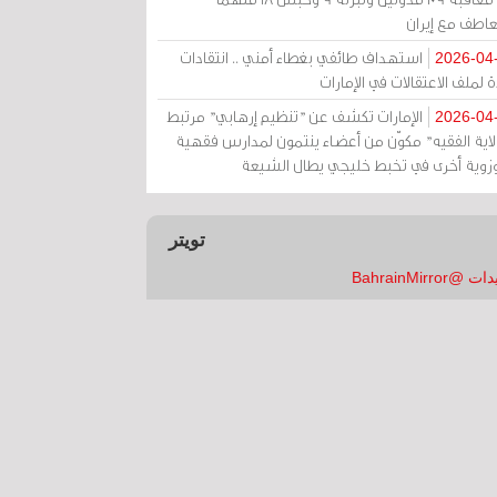
عاطف مع إيران
استهداف طائفي بغطاء أمني .. انتقادات
2026-04
 لملف الاعتقالات في الإمارات
الإمارات تكشف عن "تنظيم إرهابي" مرتبط
2026-04
ولاية الفقيه" مكوّن من أعضاء ينتمون لمدارس فقهية
زوية أخرى في تخبط خليجي يطال الشيعة
تويتر
 @BahrainMirror