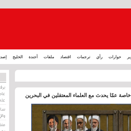
ير
حوارات
رأي
ترجمات
اقتصاد
ملفات
أجندة
الخليج
إصدا
برقي
عامة
خاصة عمّا يحدث مع العلماء المعتقلين في البحرين
على
ساو
وال
منظ
بحر