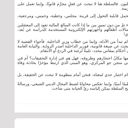
نون. فالسلطة هنا لا تبحث عن فعلٍ مجرَّم قانونًا، وإنما تعمل على
يمة.
 يحمل قابلية التحول إلى قرينة: مجلس، وخطبة، وخمس، ومرجعية،
 من دون تمييز بين ما إذا كانت المبالغ المالية تعود إلى المعتقلين
صالات أطفالهم وأجهزتهم الإلكترونية المستخدمة للدراسة عن بُعد،
ي!
لم تبدأ من الأدلة، وإنما من خطاب وزير الداخلية. فأجواء القضية لا
ث عن صيغة قانونية، فوزير الداخلية أصدر الرواية، والنيابة العامة
حكام بمقاس محدد، تلبيةً لرغبة في الردع أو الانتقام.
أهمها مكانُ احتجازهم وظروفه، فهل هم في إدارة التحقيقات؟ أم في
ي الأمن الوطني؟ أم نُقلوا إلى المبنى رقم 15 في سجن جو المركزي، وهو المبنى الذي ارتبط مؤخرًا بحادثة وفاة
م اختبار جدي لمعناه، فنحن أمام منظومة لا تبحث عن الحقيقة، بل
مًا أمنيًا، وإنما تعكس محاولةً لضبط المجال الديني الشيعي، ورسالةً
هج السلطة يمكن إلباسه زيّ الخيانة متى شاءت.