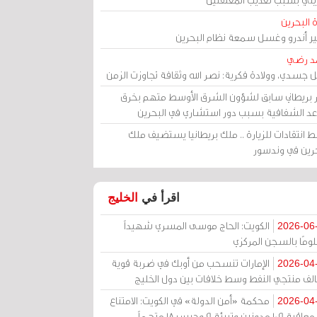
 البحرين
مير أندرو وغسل سمعة نظام البحرين
د رضي
ل جسدي، وولادة فكرية: نصر الله وثقافة تجاوزت الزمن
ر بريطاني سابق لشؤون الشرق الأوسط متهم بخرق
عد الشفافية بسبب دور استشاري في البحرين
 انتقادات للزيارة .. ملك بريطانيا يستضيف ملك
حرين في وندسور
اقرأ في
الخليج
الكويت: الحاج موسى المسري شهيداً
2026-06
ومًا بالسجن المركزي
الإمارات تنسحب من أوبك في ضربة قوية
2026-04
الف منتجي النفط وسط خلافات بين دول الخليج
محكمة «أمن الدولة» في الكويت: الامتناع
2026-04
عن معاقبة 109 مدونين وتبرئة 9 وحبس 18 متهماً