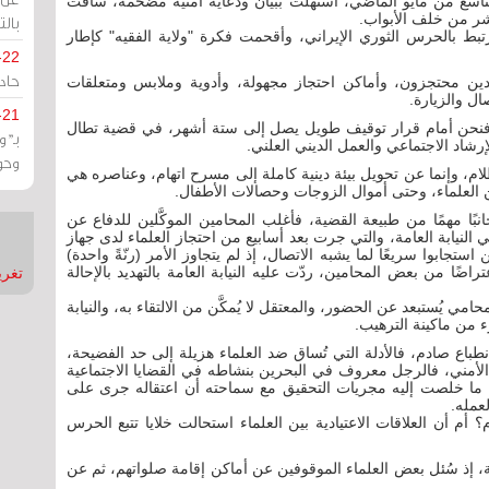
ء الـ41، والتي بدأت في التاسع من مايو الماضي، استُهلّت ببيان ودعاية أمنية مضخّمة، ساقت
بشر من خلف الأبواب.
بالت
تبط بالحرس الثوري الإيراني، وأقحمت فكرة "ولاية الفقيه" كإطار
-22
حادة
ين محتجزون، وأماكن احتجاز مجهولة، وأدوية وملابس ومتعلقات
ل والزيارة.
-21
ة، فنحن أمام قرار توقيف طويل يصل إلى ستة أشهر، في قضية تطال
بـ"
رشاد الاجتماعي والعمل الديني العلني.
وحو
 وإنما عن تحويل بيئة دينية كاملة إلى مسرح اتهام، وعناصره هي
 العلماء، وحتى أموال الزوجات وحصالات الأطفال.
ًا مهمًا من طبيعة القضية، فأغلب المحامين الموكَّلين للدفاع عن
 النيابة العامة، والتي جرت بعد أسابيع من احتجاز العلماء لدى جهاز
جابوا سريعًا لما يشبه الاتصال، إذ لم يتجاوز الأمر (رنّةً واحدة)
ضًا من بعض المحامين، ردّت عليه النيابة العامة بالتهديد بالإحالة
تغريدات
مي يُستبعد عن الحضور، والمعتقل لا يُمكَّن من الالتقاء به، والنيابة
ء من ماكينة الترهيب.
اع صادم، فالأدلة التي تُساق ضد العلماء هزيلة إلى حد الفضيحة،
أمني، فالرجل معروف في البحرين بنشاطه في القضايا الاجتماعية
أن ما خلصت إليه مجريات التحقيق مع سماحته أن اعتقاله جرى على
عمله.
 أم أن العلاقات الاعتيادية بين العلماء استحالت خلايا تتبع الحرس
، إذ سُئل بعض العلماء الموقوفين عن أماكن إقامة صلواتهم، ثم عن