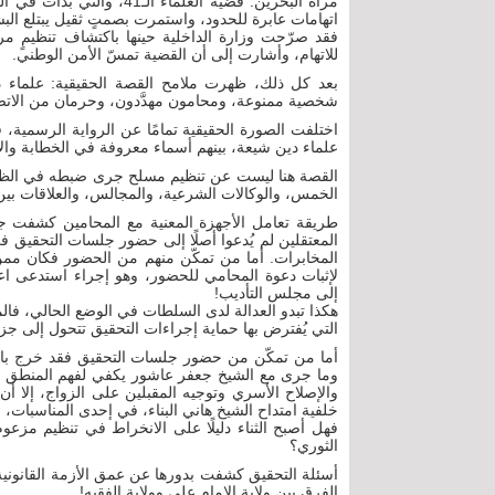
مرآة البحرين: قضية العلما
اتهامات عابرة للحدود، واستمرت بصمتٍ ثقيل يبتلع ال
فقد صرّحت وزارة الداخلية حينها باكتشاف تنظيمٍ مر
للاتهام، وأشارت إلى أن القضية تمسّ الأمن الوطني.
بعد كل ذلك، ظهرت ملامح القصة الحقيقية: علماء د
شخصية ممنوعة، ومحامون مهدَّدون، وحرمان من الاتصا
اختلفت الصورة الحقيقية تمامًا عن الرواية الرسمي
علماء دين شيعة، بينهم أسماء معروفة في الخطابة والإ
القصة هنا ليست عن تنظيم مسلح جرى ضبطه في الظلام،
الخمس، والوكالات الشرعية، والمجالس، والعلاقات بين
طريقة تعامل الأجهزة المعنية مع المحامين كشفت جانب
المعتقلين لم يُدعوا أصلًا إلى حضور جلسات التحقيق في
المخابرات. أما من تمكّن منهم من الحضور فكان ممن است
لإثبات دعوة المحامي للحضور، وهو إجراء استدعى اعترا
إلى مجلس التأديب!
هكذا تبدو العدالة لدى السلطات في الوضع الحالي، فالمحا
التي يُفترض بها حماية إجراءات التحقيق تتحول إلى جز
أما من تمكّن من حضور جلسات التحقيق فقد خرج بانطب
وما جرى مع الشيخ جعفر عاشور يكفي لفهم المنطق ال
والإصلاح الأسري وتوجيه المقبلين على الزواج، إلا 
خلفية امتداح الشيخ هاني البناء، في إحدى المناسبات، ل
فهل أصبح الثناء دليلًا على الانخراط في تنظيم مزعوم؟
الثوري؟
أسئلة التحقيق كشفت بدورها عن عمق الأزمة القانونية
الفرق بين ولاية الإمام علي وولاية الفقيه!