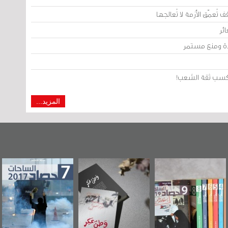
تُعمّق الأزمة لا تُعالجها
ئر
يدة ومنع مستمر
من كسب ثقة الشعب!
المزيد...
وطن عكر» رواية
حصاد 2017
عاشوراء البحرين...
جديدة لمعتقل
ويكيليكس السفارة
سكري تصدر عن
الأمريكية
«مرآة البحرين»