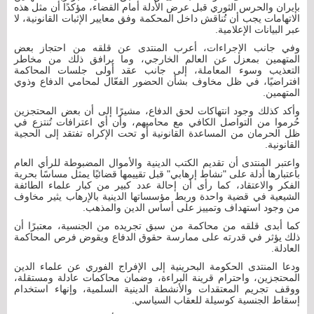
بإيران والحرس الثوري قبل عرض الأدلة أمام القضاء، مؤكدًا أن مثل هذه
الاتهامات يجب أن تُناقش داخل المحكمة وفق معايير الإثبات القانونية، لا
عبر البيانات الإعلامية.
وفي جانب الإجراءات، أعرب المنتدى عن قلقه من احتجاز بعض
المتهمين بمعزل عن العالم الخارجي، وما يرافق ذلك من مخاطر
التعذيب وسوء المعاملة، إلى جانب عقد أولى جلسات المحاكمة
افتراضيًا، في ظل مخاوف بشأن الحضور الفعّال لمحامي الدفاع وذوي
المتهمين.
وأكد كذلك وجود انتهاكات لحق الدفاع، مشيرًا إلى أن بعض المحتجزين
حُرموا من التواصل الكافي مع محاميهم، وأن أي اعترافات تُنتزع في
ظل الحرمان من المساعدة القانونية أو تحت الإكراه تفتقد إلى الحجية
القانونية.
واعتبر المنتدى أن تقديم الكتب الدينية والأموال المضبوطة للرأي العام
باعتبارها أدلة على "نشاط إرهابي" قبل تقييمها قضائيًا يمثل مساسًا بحرية
الفكر والاعتقاد، كما رأى أن إحالة عدد كبير من كبار علماء الطائفة
الشيعية في قضية واحدة وربط مؤسساتها الدينية بالإرهاب يثير مخاوف
من وجود استهداف وتمييز على أساس الدين والمذهب.
كما أبدى قلقه من محاكمة من سبق تجريده من الجنسية، معتبرًا أن
ذلك يؤثر في قدرته على ممارسة حقوق الدفاع ويقوض فرص المحاكمة
العادلة.
ودعا المنتدى الحكومة البحرينية إلى الإفراج الفوري عن علماء الدين
المحتجزين، واحترام قرينة البراءة، وضمان محاكمات عادلة ومستقلة،
ووقف تجريم المعتقدات والأنشطة الدينية السلمية، وإنهاء استخدام
إسقاط الجنسية كوسيلة للعقاب السياسي.