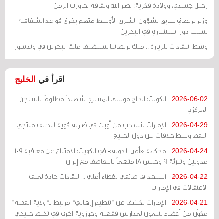
رحيل جسدي، وولادة فكرية: نصر الله وثقافة تجاوزت الزمن
وزير بريطاني سابق لشؤون الشرق الأوسط متهم بخرق قواعد الشفافية
بسبب دور استشاري في البحرين
وسط انتقادات للزيارة .. ملك بريطانيا يستضيف ملك البحرين في وندسور
اقرأ في
الخليج
الكويت: الحاج موسى المسري شهيداً مظلومًا بالسجن
2026-06-02
المركزي
الإمارات تنسحب من أوبك في ضربة قوية لتحالف منتجي
2026-04-29
النفط وسط خلافات بين دول الخليج
محكمة «أمن الدولة» في الكويت: الامتناع عن معاقبة 109
2026-04-24
مدونين وتبرئة 9 وحبس 18 متهماً بالتعاطف مع إيران
استهداف طائفي بغطاء أمني .. انتقادات حادة لملف
2026-04-22
الاعتقالات في الإمارات
الإمارات تكشف عن "تنظيم إرهابي" مرتبط بـ"ولاية الفقيه"
2026-04-21
مكوّن من أعضاء ينتمون لمدارس فقهية وحوزوية أخرى في تخبط خليجي