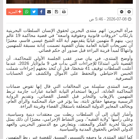
نسخة للطباعة
حفظ الموضوع
فيسبوك
تويتر
أرسل الى صديق
واتساب
المزيد
2026-07-08 - 5:46 ص
مرآة البحرين: اتهم منتدى البحرين لحقوق الإنسان السلطات البحرينية
بارتكاب "خروقات قانونية وحقوقية واسعة" في قضية محاكمة 19 عالم
دين، بينهم 8 متهمين غيابيًا يتقدمهم آية الله الشيخ عيسى قاسم، معتبرًا
أن تصريحات النيابة العامة بشأن القضية تضمنت إدانة مسبقة للمتهمين
وانتهاكًا لمبدأ قرينة البراءة قبل صدور أي حكم قضائي.
وأوضح المنتدى، في بيان صدر عقب الجلسة الأولى للمحاكمة، أن
القضية تأتي امتدادًا للإجراءات التي بدأت في 9 مايو/أيار 2026، عندما
أعلنت السلطات توقيف 41 شخصًا، قبل أن تُتخذ بحقهم إجراءات شملت
الحبس الاحتياطي والتحفظ على الأموال والكشف عن الحسابات
المصرفية.
ورصد المنتدى سلسلة من المخالفات التي قال إنها تقوض ضمانات
المحاكمة العادلة، أبرزها استخدام النيابة العامة عبارات جازمة تربط
المتهمين بالإرهاب والتخابر قبل الفصل القضائي، وتقديم الرواية
الرسمية بوصفها حقائق ثابتة، بما يؤثر في حياد المحكمة والرأي العام،
ويخالف المعايير الدولية المتعلقة باستقلال القضاء وقرينة البراءة.
وأشار البيان إلى أن السلطات ربطت بين معتقدات دينية وسياسية،
وعلى رأسها "ولاية الفقيه"، وبين النشاط الإجرامي، معتبرًا أن ذلك يمثل
تجريمًا لحرية الفكر والمعتقد، ويتعارض مع الدستور البحريني والعهد
الدولي الخاص بالحقوق المدنية والسياسية.
كما انتقد المنتدى ما وصفه بالتسييس المسبق للقضية عبر ربط المتهمين