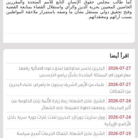
كما طالب مجلس حقوق الإنسان التابع للأمم المتحدة والمقررين
الخاصين المعنيين بحرية الدين والرأي واستقلال القضاء بمتابعة القضية
وفتح تحقيق دولي مستقل بشأن ما وصفه باستمرار ملاحقة المواطنين
بسبب آرائهم ومعتقداتهم.
اقرأ أيضا
البحرين تخسر محاولتها لمنع دعوى قضائية رفعها
2026-07-27
معارضون في المملكة المتحدة بشأن برامج التجسس
علماء من الأزهر الشريف يدينون ما يتعرض علماء البحرين
2026-07-27
من انتهاكات
الشيخ عادل الشعلة: ربط زيارة الأئمة بإذن الحكومة من
2026-07-24
أكبر المحرمات.. ومنعها خطوة للهيمنة على الشعائر
وول ستريت جورنال: البحرين نفذت غارات جوية سرية داخل
2026-07-24
الأراضي الإيرانية
الشيخ عادل الشعلة: انتهاك الحرمات أصبح سياسة
2026-07-19