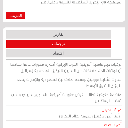
ممنهجة في البحرين تستهدف الشيعة وعلماءهم
المزيد...
تقارير
ترجمات
اقتصاد
برقيات دبلوماسية أمريكية: الحرب الإيرانية أدت إلى تصورات عامة مفادها
أن الولايات المتحدة تخلت عن البحرين للتركيز على حماية إسرائيل
ساوث تشاينا مورنينغ بوست: الخلاف بين السعودية والإمارات يهدد
بتمزيق الشرق الأوسط
منظمة حقوقية تطالب بفرض عقوبات أمريكية على وزير بحريني بسبب
تعذيب المعتقلين
مرآة البحرين
الأمير أندرو وغسل سمعة نظام البحرين
أحمد رضي