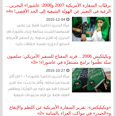
والتي تتحدث عن لقاء جمع الشيخ النمر مع
برقيّات السفارة الأمريكية 2007 و2008: عاشوراء البحرين...
شخص اكتفت البرقيّة بوضع اسمه الأوّل
الرغبة في التعبير عن الهويّة الشيعية إلى الحد الأقصى! «4»
"بولوف" في منطقة القطيف، شرقيّ
2015-12-04
السعودية.
مرآة البحرين (خاص): فضلا عن عكس
اهتمامها الشديد بمتابعة إحياء عاشوراء في
البحرين، إلى تقارير سنوية، زار السفير الأمريكي
السابق آدم إيرلي بنفسه احتفالات ذكرى
عاشوراء في المنامة عام 2008، يصحبه
مسئولون في السفارة، ضمن ما قالت برقية
ويكيلكيس 2006... فريد المفتاح للسفير الأمريكي: سلفيون
إنها كانت مهمة عمل الهدف منها تعزيز
سنّة نظّموا برامج مستفزّة في عاشوراء! «3»
التواصل مع المجتمع الشيعي في البحرين!
2015-10-27
مرآة البحرين (خاص):عاشوراء 2006 كان أكثر
هدوءا من سابقه، وأكثر ما تحدّث عنه تقرير
السفارة فيه هو خلوّه من التوتّرات ومظاهر
العنف، فضلا عن قيام مجموعات شيعية
بضبط الأمن والحماية بنفسها في منطقة
المواكب بالمنامة، التي خلت من أجهزة الأمن
«ويكيليكس»: تقرير السفارة الأمريكية عن اللطم والإيقاع
الرسمية تماما.
و«الحيدر» في مواكب العزاء بالمنامة «2»