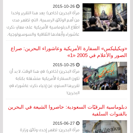
2015-10-26
مرآة البحرين (خاص): يعد هذا التقرير واحدا
من أهم الوثائق الرسمية، التي تظهر مدى
اطّلاع الدبلوماسية الأمريكية على معاني ذكرى
عاشوراء وأبعادها الثقافية والسوسيولوجية،
وعلى طقوس ومراسم إحيائها في البحرين
على وجه الخصوص، وكل التفاصيل المحيطة
«ويكيليكس» السفارة الأمريكية وعاشوراء البحرين: صراع
بها، بما فيها التفاصيل الدينية، والعقائدية.
الصور والأعلام في 2005 «1»
2015-10-25
مرآة البحرين (خاص): في هذا الوقت، لا بد أن
تكون السفارة الأمريكية منشغلة بكتابة
تقريرها السنوي عن إحياء ذكرى عاشوراء في
البحرين!
دبلوماسية البرقيّات السعودية: حاصروا الشيعة في البحرين
بالقنوات السلفية
2015-06-27
مرآة البحرين: تظهر إحدى وثائق وزارة