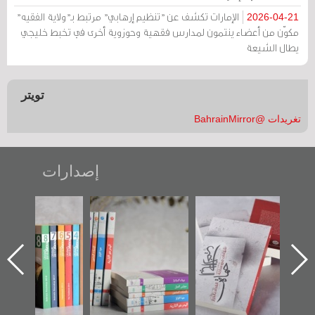
الإمارات تكشف عن "تنظيم إرهابي" مرتبط بـ"ولاية الفقيه"
2026-04-21
مكوّن من أعضاء ينتمون لمدارس فقهية وحوزوية أخرى في تخبط خليجي
يطال الشيعة
تويتر
تغريدات @BahrainMirror
إصدارات
ب الأخير":
تصنيف موضوعي
"مرآة البحرين"
«وطن عك
الأول عن
للوثائق البريطانية
تصدر حصاد
جديدة 
الدراز
يقدمه «مركز أوال»
الساحات 2019
عسكري ت
 ساحة
في سلسلة من 5
«مرآة ا
ركز أوال
كتب
والتوثيق