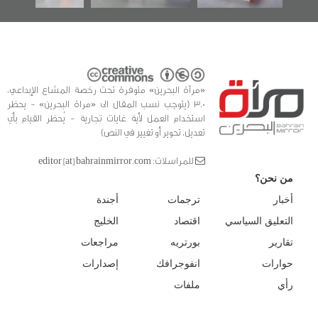
«مرآة البحرين» متوفرة تحت رخصة المشاع الإبداعي،
3.0 (يتوجب نسب المقال الى «مراة البحرين» - يحظر
استخدام العمل لأية غايات تجارية - يُحظر القيام بأي
تعديل، تحوير أو تغيير في النص)
للمراسلات: editor [at] bahrainmirror.com
من نحن؟
أخبار
ترجمات
أجندة
التعليق السياسي
اقتصاد
الخليج
تقارير
بورتريه
مراجعات
حوارات
انفوجرافك
إصدارات
رأي
ملفات