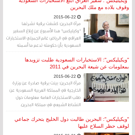
"ويكيليكس": سفير العراق أبلغ الاستخبارات السعودية
وقوف بلاده مع ملك البحرين
2015-06-22
مرآة البحرين: كشفت برقية نشرتها
"وكيليكس" هذا الأسبوع عن إبلاغ السفير
العراقي في الرياض غانم الجميلي الاستخبارات
السعودية بأن حكومته تدعم ما أسمته
"الجهود والإصلاحات التي يقودها الملك حمد
بن عيسى آل خليفة في البحرين" وأن "ما يثار
"ويكيليكس": الاستخبارات السعودية طلبت تزويدها
من تصريحات (في العراق) ضد البحرين تأتي
بمعلومات عن شيعة البحرين في 2011
من أشخاص يمثلون أنفسهم".
2015-06-22
مرآة البحرين: بينت برقية صادرة عن وزارة
الخارجية في المملكة العربية السعودية عن
طلب الاستخبارات العامة معلومات حول
النشاط الشيعي في مملكة البحرين.
"ويكيليكس": البحرين طالبت دول الخليج بتحرك جماعي
لوقف حظر السلاح عليها