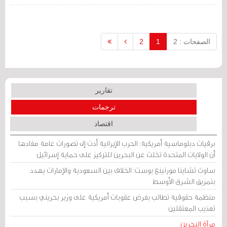
يجريها مع مسئولين حكوميين حول الوضع
في البحرين.
الصفحات : 2
1
2
تقارير
ترجمات
اقتصاد
برقيات دبلوماسية أمريكية: الحرب الإيرانية أدت إلى تصورات عامة مفادها
أن الولايات المتحدة تخلت عن البحرين للتركيز على حماية إسرائيل
ساوث تشاينا مورنينغ بوست: الخلاف بين السعودية والإمارات يهدد
بتمزيق الشرق الأوسط
منظمة حقوقية تطالب بفرض عقوبات أمريكية على وزير بحريني بسبب
تعذيب المعتقلين
مرآة البحرين