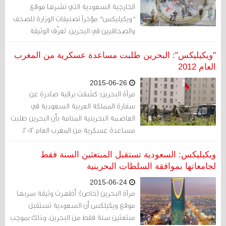
الخارجية السعودية التي نشرها موقع
"ويكيليكس" مؤخراً تصنيفات الوزارة للصحف
والصحافيين في البحرين. تعرّف الوثيقة
الصحافيين طبقاً لكونهم سنة أو سنة
سلفيين أو شيعة. لا توجد في البطائق التي
"ويكيليكس": البحرين طلبت مساعدة عسكرية من المغرب
يحملها الصحافيون البحرينيون خانة تتعلق
العام 2012
بالمذهب أو الانتماء. لكن سفارة المملكة
2015-06-26
العربية السعودية في المنامة التي يرجح أن
مرآة البحرين: كشفت برقية صادرة عن
تكون كاتب الوثيقة لديها وسائلها.
سفارة المملكة العربية السعودية في
العاصمة البحرينية المنامة بأن البحرين طلبت
مساعدة عسكرية من المغرب العام 2012.
وأوردت البرقية التي نشرها موقع
"ويكيليكس" والمؤرخة في 18/6/1433 هـ (10
ويكيليكس: السعودية تستقبل المبتعثين السنة فقط
مايو/ أيار 2012) بأن "مملكة البحرين طلبت
لجامعاتها بموافقة السلطات البحرينية
مساعدة عسكرية من الحكومة المغربية،
2015-06-24
وقد استجابت للطلب البحريني وأرسلت وفداً
مرآة البحرين (خاص): أظهرت وثيقة سربها
استخباراتيا لمساعدة البحرين".
موقع ويكيلكس أن السعودية تستقبل
مبتعثين سنة فقط من البحرين، وذلك بموجب