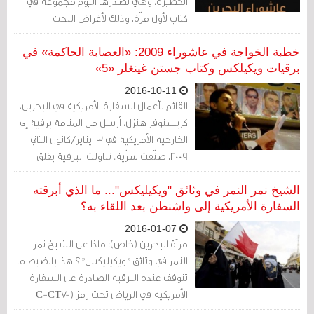
الخطيرة، وهي تصدرها اليوم مجموعة في
كتاب لأول مرّة، وذلك لأغراض البحث
والتقصّي، ولفهم وتحليل العمل الدبلوماسي
الأمريكي في هذا السياق، ورؤيتهم لهذه
خطبة الخواجة في عاشوراء 2009: «العصابة الحاكمة» في
المناسبة ومجرياتها المختلفة كل عام،
برقيات ويكيلكس وكتاب جستن غينغلر «5»
وتعاطي الحكومة البحرينية مع كل ذلك.
2016-10-11
القائم بأعمال السفارة الأمريكية في البحرين،
كريستوفر هنزل، أرسل من المنامة برقية إلى
الخارجية الأمريكية في 13 يناير/كانون الثاني
2009، صنّفت سرّية. تناولت البرقية بقلق
شديد واحدة من أهم الخطب السياسية في
تاريخ عاشوراء البحرين.
الشيخ نمر النمر في وثائق "ويكيليكس"... ما الذي أبرقته
السفارة الأمريكية إلى واشنطن بعد اللقاء به؟
2016-01-07
مرآة البحرين (خاص): ماذا عن الشيخ نمر
النمر في وثائق "ويكيليكس"؟ هذا بالضبط ما
تتوقف عنده البرقية الصادرة عن السفارة
الأمريكية في الرياض تحت رمز (C-CT7-
00989) والمؤرخة في 23 أغسطس/ آب 2008