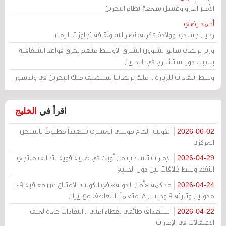
الأمير أندرو وغسل سمعة نظام البحرين
أحمد رضي
رحيل جسدي، وولادة فكرية: نصر الله وثقافة تجاوزت الزمن
وزير بريطاني سابق لشؤون الشرق الأوسط متهم بخرق قواعد الشفافية
بسبب دور استشاري في البحرين
وسط انتقادات للزيارة .. ملك بريطانيا يستضيف ملك البحرين في وندسور
اقرأ في
الخليج
الكويت: الحاج موسى المسري شهيداً مظلومًا بالسجن
2026-06-02
المركزي
الإمارات تنسحب من أوبك في ضربة قوية لتحالف منتجي
2026-04-29
النفط وسط خلافات بين دول الخليج
محكمة «أمن الدولة» في الكويت: الامتناع عن معاقبة 109
2026-04-24
مدونين وتبرئة 9 وحبس 18 متهماً بالتعاطف مع إيران
استهداف طائفي بغطاء أمني .. انتقادات حادة لملف
2026-04-22
الاعتقالات في الإمارات