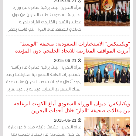
2015-06-21
مرآة البحرين: بينت برقية صادرة عن وزارة
الخارجية السعودية طلب البحرين من دول
مجلس التعاون الخليجي القيام بتحرك
جماعي للضغط على الدول التي قامت بحظر
السلاح عليها بعد أحداث العام 2011 وبينها
ألمانيا وفرنسا وبلجيكا وبريطانيا والولايات
"ويكيليكس" الاستخبارات السعودية: صحيفة "الوسط"
المتحدة.
أبرزت المواقف المعارضة للاتحاد الخليجي دون المؤيدة
2015-06-21
مرآة البحرين: بينت برقية صادرة عن رئاسة
الاستخبارات العامة السعودية محاولتها رصد
ردود أفعال مكونات شعب البحرين عقب دعوة
الملك السعودي السابق عبدالله بن عبدالعزيز
لقيام اتحاد خليجي في 2011.
ويكيليكس: ديوان الوزراء السعودي أبلغ الكويت انزعاجه
من مقالات صحيفة "الدار" خلال أحداث البحرين
2015-06-21
مرآة البحرين: كشفت وثيقة صادرة عن وزارة
الخارجية السعودية عن شكوى تقدمت بها