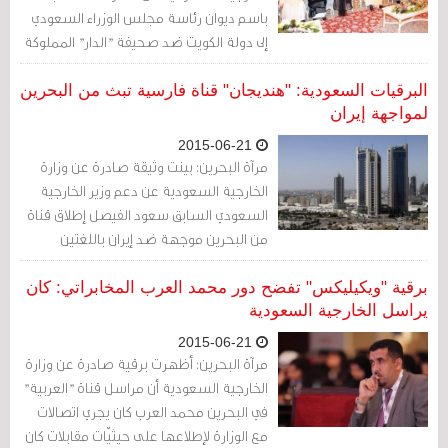
باسم ديوان رئاسة مجلس الوزراء السعودي
إلى دولة الكويت ضد صحيفة "الدار" المملوكة
لرجل الأعمال الكويتي محمود حيدر إثر نشرها
مقالات رأت الوزارة بأنها "تتهجم على مواقف
البرقيات السعودية: "هنديجان" قناة فارسية تبث من البحرين
السعودية الداعمة لمملكة البحرين".
لمواجهة إيران
2015-06-21
مرآة البحرين: بينت وثيقة صادرة عن وزارة
الخارجية السعودية عن دعم وزير الخارجية
السعودي السابق سعود الفيصل إطلاق قناة
من البحرين موجهة ضد إيران باللغتين
الفارسية والإنجليزية.
برقية "ويكيليكس" تفضح دور محمد العرب المخابراتي: كان
يراسل الخارجية السعودية
2015-06-21
مرآة البحرين: أظهرت برقية صادرة عن وزارة
الخارجية السعودية أن مراسل قناة "العربية"
في البحرين محمد العرب كان يجري اتصالات
مع الوزارة لإطلاعها على حيثيّات مقابلات كان