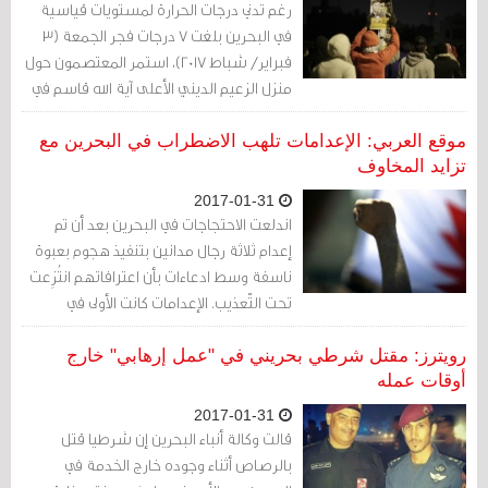
رغم تدني درجات الحرارة لمستويات قياسية
في البحرين بلغت 7 درجات فجر الجمعة (3
فبراير/ شباط 2017)، استمر المعتصمون حول
منزل الزعيم الديني الأعلى آية الله قاسم في
اعتصامهم.
موقع العربي: الإعدامات تلهب الاضطراب في البحرين مع
تزايد المخاوف
2017-01-31
اندلعت الاحتجاجات في البحرين بعد أن تم
إعدام ثلاثة رجال مدانين بتنفيذ هجوم بعبوة
ناسفة وسط ادعاءات بأن اعترافاتهم انتُزِعت
تحت التّعذيب. الإعدامات كانت الأولى في
البحرين من حيث استخدام عقوبة الإعدام منذ
العام 2010، الأمر أثار غضب جماعات حقوق
رويترز: مقتل شرطي بحريني في "عمل إرهابي" خارج
الإنسان التي تقول إن السّجناء لم يحظوا
أوقات عمله
بمحاكمة عادلة.
2017-01-31
قالت وكالة أنباء البحرين إن شرطيا قتل
بالرصاص أثناء وجوده خارج الخدمة في