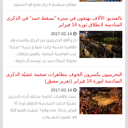
معتقل سياسي لا يزال يقبع في السجون
البحرينية. وقالت المرآة إن الطبعة الأولى من
الرواية قد نفدت، بعد تزايد الطلب عليها
بالفيديو: الآلاف يهتفون في سترة "يسقط حمد" في الذكرى
بشكل كبير منذ منتصف يناير/كانون الثاني
السادسة لانطلاق ثورة 14 فبراير
الماضي
2017-02-14
خرج آلاف البحرينيين من الرجال والنساء في
تظاهرة ضخمة جابت شوارع جزيرة "سترة"،
غرب العاصمة المنامة، رافعين هتافات
مناوئة للملك حمد بن عيسى آل خليفة،
مساء اليوم الإثنين 13 فبراير/شباط 2017.
البحرينيون يكسرون الخوف بتظاهرات ضخمة عشيّة الذكرى
السادسة لثورة 14 فبراير (تقرير مصوّر)
2017-02-14
عمّت تظاهرات غاضبة مختلف أرجاء البحرين،
عشيّة الذكرى السادسة لانطلاق ثورة 14
فبراير، وذلك على وقع 6 شهداء قضوا قتلا
في غضون شهر واحد.