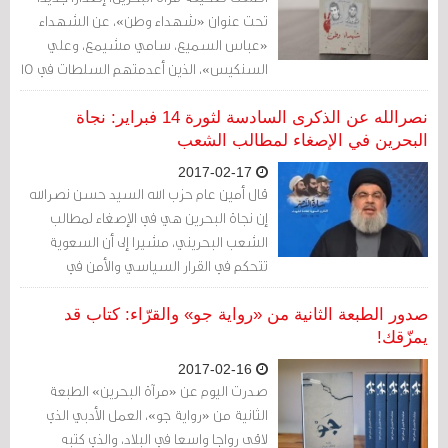
تحت عنوان «شهداء وطن»، عن الشهداء
«عباس السميع، سامي مشيمع، وعلي
السنكيس»، الذين أعدمتهم السلطات في 15
يناير/كانون الثاني الماضي.
نصرالله عن الذكرى السادسة لثورة 14 فبراير: نجاة
البحرين في الإصغاء لمطالب الشعب
2017-02-17
قال أمين عام حزب الله السيد حسن نصرالله
إن نجاة البحرين هي في الإصغاء لمطالب
الشعب البحريني، مشيرا إلى أن السعوية
تتحكم في القرار السياسي والأمن في
البحرين.
صدور الطبعة الثانية من «رواية جو» والقرّاء: كتاب قد
يمزّقك!
2017-02-16
صدرت اليوم عن «مرآة البحرين» الطبعة
الثانية من «رواية جو»، العمل الأدبي الذي
لاقى رواجا واسعا في البلاد، والذي كتبه