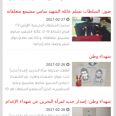
(40 عاماً) وعلي السنكيس (21 عاماً)،
سيكونون أول من يتم إعدامهم في البحرين
صور: السلطات تسلم عائلة الشهيد سامي مشيمع متعلقاته
خلال ستة أعوام من اندلاع الثورة. لم تنفذ
2017-02-27
السلطات أية أحكام إعدام سياسية منذ إعدام
سلمت السلطات البحرينية (الإثنين 27
الشهيد عيسى قمبر في مارس/آذار 1996.
فبراير/شباط 2017)، عائلة الشهيد سامي
مشيمع، متعلقاته، وذلك بعد مضي حوالي
شهر ونصف على إعدامه.
شهداء وطن
2017-02-26
أطلقت صحيفة مرآة البحرين، إصداراً جديداً
تحت عنوان «شهداء وطن»، عن الشهداء
«عباس السميع، سامي مشيمع، وعلي
السنكيس»، الذين أعدمتهم السلطات في 15
يناير/كانون الثاني الماضي.
شهداء وطن: إصدار جديد لمرآة البحرين عن شهداء الإعدام
2017-02-26
أطلقت صحيفة مرآة البحرين، إصداراً جديداً