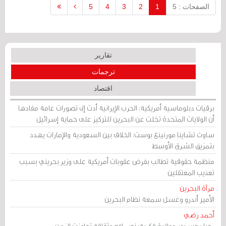
الصفحات : 5
1
2
3
4
5
تقارير
ترجمات
اقتصاد
برقيات دبلوماسية أمريكية: الحرب الإيرانية أدت إلى تصورات عامة مفادها
أن الولايات المتحدة تخلت عن البحرين للتركيز على حماية إسرائيل
ساوث تشاينا مورنينغ بوست: الخلاف بين السعودية والإمارات يهدد
بتمزيق الشرق الأوسط
منظمة حقوقية تطالب بفرض عقوبات أمريكية على وزير بحريني بسبب
تعذيب المعتقلين
مرآة البحرين
الأمير أندرو وغسل سمعة نظام البحرين
أحمد رضي
رحيل جسدي، وولادة فكرية: نصر الله وثقافة تجاوزت الزمن