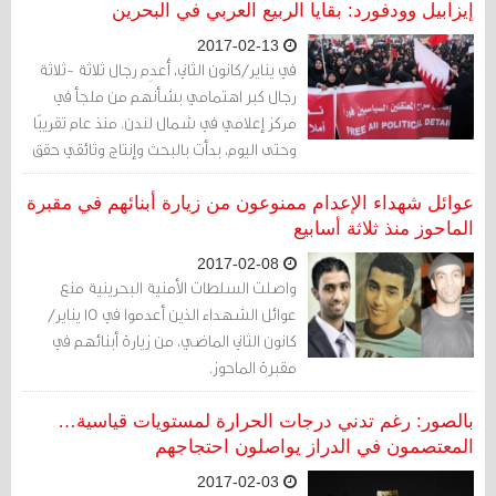
إيزابيل وودفورد: بقايا الربيع العربي في البحرين
2017-02-13
في يناير/كانون الثاني، أُعدِم رجال ثلاثة -ثلاثة
رجال كبر اهتمامي بشأنهم من ملجأ في
مركز إعلامي في شمال لندن. منذ عام تقريبًا
وحتى اليوم، بدأت بالبحث وإنتاج وثائقي حقق
بشأن ثلاثة رجال على لائحة الإعدام في
البحرين: علي السنكيس (21 عامًا)، عباس
عوائل شهداء الإعدام ممنوعون من زيارة أبنائهم في مقبرة
السميع (27 عامًا) وسامي مشيمع (42
الماحوز منذ ثلاثة أسابيع
عامًا).
2017-02-08
واصلت السلطات الأمنية البحرينية منع
عوائل الشهداء الذين أعدموا في 15 يناير/
كانون الثاني الماضي، من زيارة أبنائهم في
مقبرة الماحوز.
بالصور: رغم تدني درجات الحرارة لمستويات قياسية…
المعتصمون في الدراز يواصلون احتجاجهم
2017-02-03