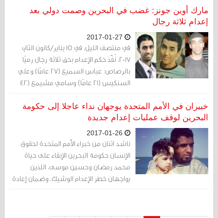
مطردا بالمنطقة نحو زيادة استخدام عقوبة
مارك أوين جونز: غضب في البحرين وصمت دولي بعد
الإعدام أو رفع تجميدها.
إعدام ثلاثة رجال
2017-01-27
في منتصف الليل، في 15 يناير/كانون الثاني
2017، نُفّذ حكم الإعدام بحق ثلاثة رجال رميًا
بالرصاص: عباس السميع (27 عامًا) وعلي
السنكيس (21 عامًا) وسامي مشيمع (42
عامًا)...
خبيران في الأمم المتحدة يوجهان نداء عاجلا إلى حكومة
البحرين لوقف عمليات إعدام جديدة
2017-01-26
ناشد اثنان من خبراء الأمم المتحدة لحقوق
الإنسان حكومة البحرين الإبقاء على حياة
محمد رمضان وحسين موسى، اللذين
يواجهان خطر الإعدام الوشيك، وضمان إعادة
محاكمة المتهمين وفقا للمعايير الدولية.