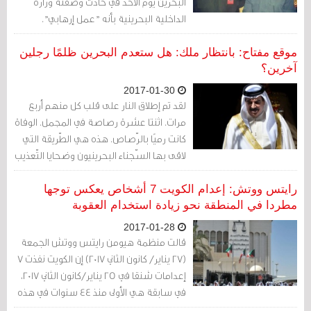
البحرين يوم الأحد في حادث وصفته وزارة
الداخلية البحرينية بأنه "عمل إرهابي".
موقع مفتاح: بانتظار ملك: هل ستعدم البحرين ظلمًا رجلين
آخرين؟
2017-01-30
لقد تم إطلاق النار على قلب كل منهم أربع
مرات. اثنتا عشرة رصاصة في المجمل. الوفاة
كانت رميًا بالرّصاص. هذه هي الطّريقة التي
لاقى بها السّجناء البحرينيون وضحايا التّعذيب
سامي مشيمع (42 عامًا) وعلي السنكيس
(21 عامًا) وعباس السميع (27 عامًا) حتفهم
رايتس ووتش: إعدام الكويت 7 أشخاص يعكس توجها
في 15 يناير/كانون الثاني 2017.
مطردا في المنطقة نحو زيادة استخدام العقوبة
2017-01-28
قالت منظمة هيومن رايتس ووتش الجمعة
(27 يناير/ كانون الثاني 2017) إن الكويت نفذت 7
إعدامات شنقا في 25 يناير/كانون الثاني 2017،
في سابقة هي الأولى منذ 44 سنوات في هذه
الدولة الخليجية. يعكس قرار الكويت توجها