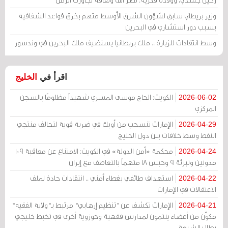
وزير بريطاني سابق لشؤون الشرق الأوسط متهم بخرق قواعد الشفافية
بسبب دور استشاري في البحرين
وسط انتقادات للزيارة .. ملك بريطانيا يستضيف ملك البحرين في وندسور
اقرأ في
الخليج
الكويت: الحاج موسى المسري شهيداً مظلومًا بالسجن
2026-06-02
المركزي
الإمارات تنسحب من أوبك في ضربة قوية لتحالف منتجي
2026-04-29
النفط وسط خلافات بين دول الخليج
محكمة «أمن الدولة» في الكويت: الامتناع عن معاقبة 109
2026-04-24
مدونين وتبرئة 9 وحبس 18 متهماً بالتعاطف مع إيران
استهداف طائفي بغطاء أمني .. انتقادات حادة لملف
2026-04-22
الاعتقالات في الإمارات
الإمارات تكشف عن "تنظيم إرهابي" مرتبط بـ"ولاية الفقيه"
2026-04-21
مكوّن من أعضاء ينتمون لمدارس فقهية وحوزوية أخرى في تخبط خليجي
يطال الشيعة