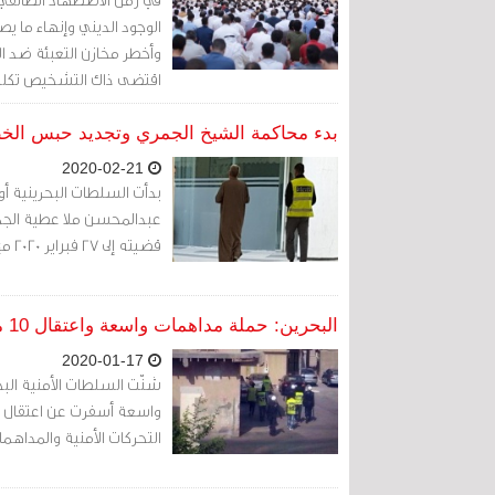
الوجود الديني وإنهاء ما ي
وأخطر مخازن التعبئة ضد ال
اقتضى ذاك التشخيص تكليف
المرجوة من الاضطهاد الد
بدء محاكمة الشيخ الجمري وتجديد حبس الخط
2020-02-21
بدأت السلطات البحرينية أ
عبدالمحسن ملا عطية الجمر
قضيته إلى 27 فبراير 2020 مع استمرار حبسه
البحرين: حملة مداهمات واسعة واعتقال 10 مواطنين خلال ساعات
2020-01-17
التحركات الأمنية والمداهما