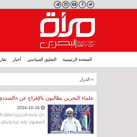
تويتر
فيسبوك
يوتيوب
انستجرام
تليجرام
الصفحة الرئيسية
التعليق السياسي
أخبار
تقار
» الدراز
علماء البحرين يطالبون بالإفراج عن «الصد
2024-10-16
دان علماء البحرين اعتقال ا
الصهيوني على غزة ولبنان، دا