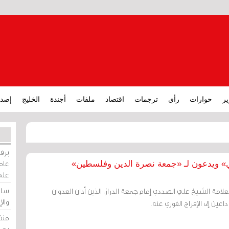
ير
حوارات
رأي
ترجمات
اقتصاد
ملفات
أجندة
الخليج
إصدا
برقي
عامة
دي» ويدعون لـ «جمعة نصرة الدين وفلسطين»
على
ساو
لعلامة الشيخ علي الصددي إمام جمعة الدراز، الذين أدان العدوان
وال
عين إلى الإفراج الفوري عنه.
منظ
بحر