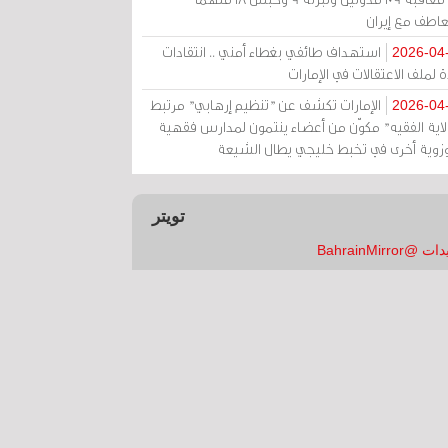
عاطف مع إيران
استهداف طائفي بغطاء أمني .. انتقادات
2026-04
 لملف الاعتقالات في الإمارات
الإمارات تكشف عن "تنظيم إرهابي" مرتبط
2026-04
ولاية الفقيه" مكوّن من أعضاء ينتمون لمدارس فقهية
زوية أخرى في تخبط خليجي يطال الشيعة
تويتر
 @BahrainMirror