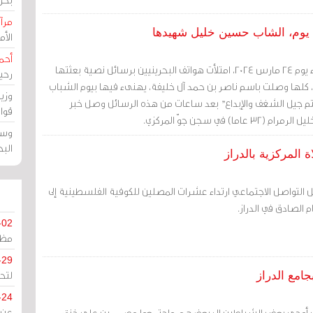
مرآة
ل يوم، الشاب حسين خليل شهيدها
الأ
أحم
مرآة البحرين (خاص): مساء يوم 24 مارس 2024، امتلأت هواتف البحرينيين برسائل نصية بعثتها
رحي
، كلها وصلت باسم ناصر بن حمد آل خليفة، يهنىء فيها بيوم الشباب
وزي
فأنتم جيل الشغف والإبداع" بعد ساعات من هذه الرسائل وصل خبر
قوا
 في سجن جوّ المركزي.
وسط
الب
 المركزية بالدراز
لتواصل الاجتماعي ارتداء عشرات المصلين للكوفية الفلسطينية إلى
 الصادق في الدراز.
-02
مظل
-29
لتح
امع الدراز
-24
ي أوحى بعض الشياطين إلى بعضهم، واجتمعوا مصممين على خنق