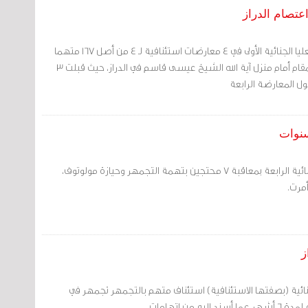
قضت محكمة الاستئناف العليا الجنائية الأولى في 4 معارضات استئنافية لـ 4 من أصل 167 متهما
في قضية فض الاعتصام المقام أمام منزل آية الله الشيخ عيسى قاسم في الدراز، حيث قبلت 3
 المعارضة الرابعة
حكمت المحكمة الكبرى الجنائية الرابعة بمعاقبة 7 محتجين بتهمة التجمهر وحيازة مولوتوف،
ائية (بصفتها الاستئنافية) استئناف متهم بالتجمهر تجمهر في
 من اتهامات.