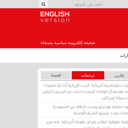
English Version
صحيفة إلكترونية سياسية مستقلة
رات
تقارير
ترجمات
اقتصاد
ات دبلوماسية أمريكية: الحرب الإيرانية أدت إلى تصورات
 مفادها أن الولايات المتحدة تخلت عن البحرين للتركيز
 حماية إسرائيل
ث تشاينا مورنينغ بوست: الخلاف بين السعودية
إمارات يهدد بتمزيق الشرق الأوسط
مة حقوقية تطالب بفرض عقوبات أمريكية على وزير
يني بسبب تعذيب المعتقلين