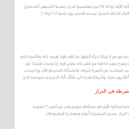
قضت المحكمة الكبرى الجنائية الأولى بإدانة 167 من معتصمي الدراز، بتهمة التجمهر أمام منزل
د آية الله الشيخ عيسى قاسم، بين عامي 2016 و2017.
ني هو من لا يملك جرأة النطق، من فقد قوة تعريف ذاته والأشياء التي
ن يصرخ بملء ما فيه من قهر يكاد ينفجر فيه. إذا وجدت نفسك غير
يب المناسب من أجهزة الدولة، فاعلم أنك البحريني الآن، وإذا وجدت
آخرون عليه، ولا يملك قدرة الرد، فتأكد أنك البحريني بنموذجه الذي
قضت محكمة الاستئناف العليا الجنائية الأولى في استئناف متهم واحد من أصل 26 متهما
لمتهم 7 أعوام ومصادرة المضبوطات