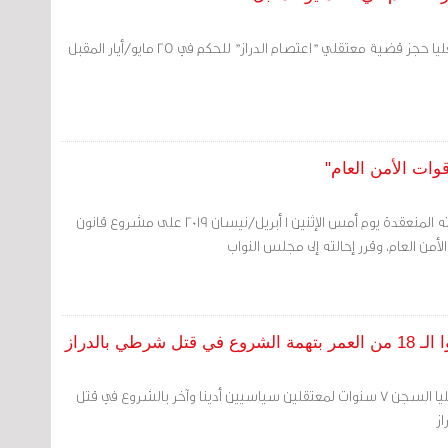
 قضية معتقلي "اعتصام الدراز" للحكم في 25 مايو/أيار المقبل
وات الأمن العام"
وافق مجلس الوزراء بجلسته المنعقدة يوم أمس الإثنين 1 أبريل/نيسان 2019 على مشروع قانون
من العام، وقرر إحالته إلى مجلس النواب
أيدت محكمة الاستئناف العليا السجن 7 سنوات لمعتقلين سياسيين أدينا وآخر بالشروع في قتل
ز