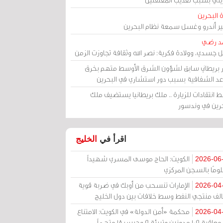
 البحرين
مير أندرو وغسل سمعة نظام البحرين
د رضي
ل جسدي، وولادة فكرية: نصر الله وثقافة تجاوزت الزمن
ر بريطاني سابق لشؤون الشرق الأوسط متهم بخرق
عد الشفافية بسبب دور استشاري في البحرين
 انتقادات للزيارة .. ملك بريطانيا يستضيف ملك
حرين في وندسور
اقرأ في
الخليج
الكويت: الحاج موسى المسري شهيداً
2026-06
ومًا بالسجن المركزي
الإمارات تنسحب من أوبك في ضربة قوية
2026-04
الف منتجي النفط وسط خلافات بين دول الخليج
محكمة «أمن الدولة» في الكويت: الامتناع
2026-04
عن معاقبة 109 مدونين وتبرئة 9 وحبس 18 متهماً