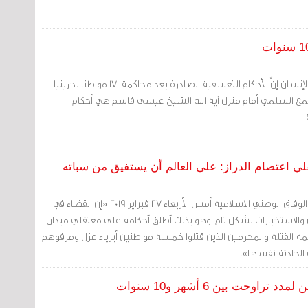
قال منتدى البحرين لحقوق الإنسان إنَّ الأحكام التعسفية الصادرة بعد محاكمة 171 مواطنا بحرينيا
 السلمي أمام منزل آية الله الشيخ عيسى قاسم هي أحكام
لي اعتصام الدراز: على العالم أن يستفيق من سباته
مرآة البحرين: قالت جمعية الوفاق الوطني الاسلامية أمس الأربعاء 27 فبراير 2019 «إن القضاء في
 والاستخبارات بشكل تام، وهو بذلك أطلق أحكامه على معتقلي ميدان
كمة القتلة والمجرمين الذين قتلوا خمسة مواطنين أبرياء عزل ومزقوهم
 الحادثة نفسها».
حت بين 6 أشهر و10 سنوات