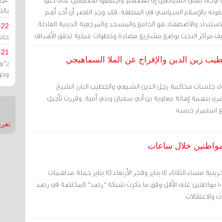
بالت
صفونه بالإسلام السياسي في المنطقة. فقد وجد القصر أن أحد أهم
استبداد والاضطهاد هو الجامع والمسجد والمرجعية الدينية العادلة.
-22
 مراكز البحث بوضع مشاريع مضادة وخطوات عملية تحقق الأهداف
حادة
يني والسياسي.
-21
يب زين الدين والإفراج عن الملا السماهيجي
بـ"
وحو
ولى جلسات محاكمة رجل الدين الشيعي والخطيب البارز الشيخ
ي بتهمة إهانة معاوية بن أبي سفيان وبني أمية، وقررت تأجيل
تغريدات
شنّت السلطات الأمنية البحرينية مساء الثلاثاء 14 يناير وفجر الأربعاء 15 يناير حملة مداهمات
واسعة أسفرت عن اعتقال 10 مواطنين على الأقل وفق ما ذكرت شبكة "رصد" المختصة في رصد
ت والاعتقالات