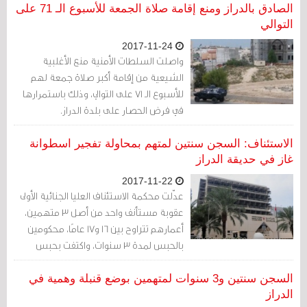
الصادق بالدراز ومنع إقامة صلاة الجمعة للأسبوع الـ 71 على
التوالي
2017-11-24
واصلت السلطات الأمنية منع الأغلبية
الشيعية من إقامة أكبر صلاة جمعة لهم
للأسبوع الـ 71 على التوالي، وذلك باستمرارها
في فرض الحصار على بلدة الدراز.
الاستئناف: السجن سنتين لمتهم بمحاولة تفجير اسطوانة
غاز في حديقة الدراز
2017-11-22
عدّلت محكمة الاستئناف العليا الجنائية الأولى
عقوبة مستأنف واحد من أصل 3 متهمين،
أعمارهم تتراوح بين 16 و17 عامًا، محكومين
بالحبس لمدة 3 سنوات، واكتفت بحبس
المستأنف لمدة سنتين فقط عما أسند إليه
من اتهامات تتمثل في محاولة تفجير
السجن سنتين و3 سنوات لمتهمين بوضع قنبلة وهمية في
اسطوانة غاز "سلندر" في حديقة الدراز.
الدراز