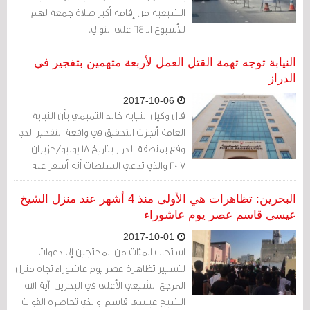
الشيعية من إقامة أكبر صلاة جمعة لهم
للأسبوع الـ 64 على التوالي.
النيابة توجه تهمة القتل العمل لأربعة متهمين بتفجير في
الدراز
2017-10-06
قال وكيل النيابة خالد التميمي بأن النيابة
العامة أنجزت التحقيق في واقعة التفجير الذي
وقع بمنطقة الدراز بتاريخ 18 يونيو/حزيران
2017 والذي تدعي السلطات أنه أسفر عنه
مقتل أحد أفراد الشرطة وإصابة آخرين.
البحرين: تظاهرات هي الأولى منذ 4 أشهر عند منزل الشيخ
عيسى قاسم عصر يوم عاشوراء
2017-10-01
استجاب المئات من المحتجين إلى دعوات
لتسيير تظاهرة عصر يوم عاشوراء تجاه منزل
المرجع الشيعي الأعلى في البحرين، آية الله
الشيخ عيسى قاسم، والذي تحاصره القوات