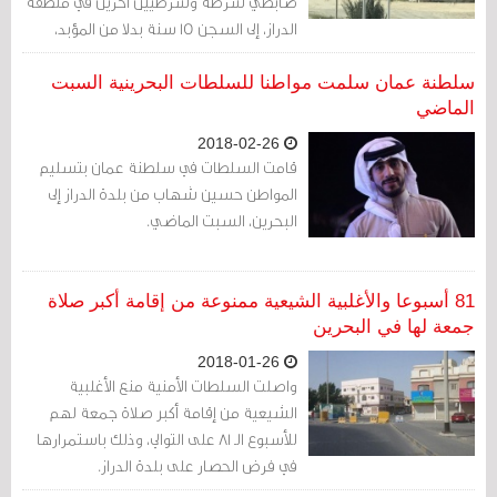
ضابطي شرطة وشرطيين آخرين في منطقة
الدراز، إلى السجن 15 سنة بدلا من المؤبد،
بينما أيدت المحكمة في وقت سابق عقوبة
السجن المؤبد لثلاثة آخرين في القضية.
سلطنة عمان سلمت مواطنا للسلطات البحرينية السبت
الماضي
2018-02-26
قامت السلطات في سلطنة عمان بتسليم
المواطن حسين شهاب من بلدة الدراز إلى
البحرين، السبت الماضي.
81 أسبوعا والأغلبية الشيعية ممنوعة من إقامة أكبر صلاة
جمعة لها في البحرين
2018-01-26
واصلت السلطات الأمنية منع الأغلبية
الشيعية من إقامة أكبر صلاة جمعة لهم
للأسبوع الـ 81 على التوالي، وذلك باستمرارها
في فرض الحصار على بلدة الدراز.