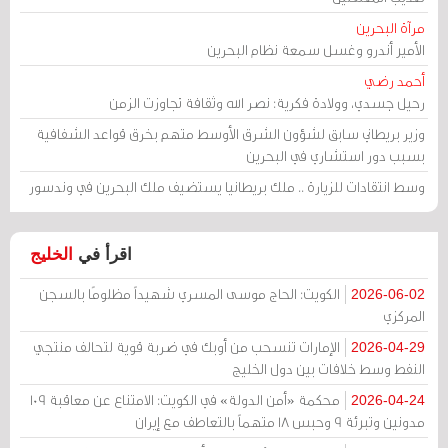
مرآة البحرين
الأمير أندرو وغسل سمعة نظام البحرين
أحمد رضي
رحيل جسدي، وولادة فكرية: نصر الله وثقافة تجاوزت الزمن
وزير بريطاني سابق لشؤون الشرق الأوسط متهم بخرق قواعد الشفافية
بسبب دور استشاري في البحرين
وسط انتقادات للزيارة .. ملك بريطانيا يستضيف ملك البحرين في وندسور
اقرأ في
الخليج
الكويت: الحاج موسى المسري شهيداً مظلومًا بالسجن
2026-06-02
المركزي
الإمارات تنسحب من أوبك في ضربة قوية لتحالف منتجي
2026-04-29
النفط وسط خلافات بين دول الخليج
محكمة «أمن الدولة» في الكويت: الامتناع عن معاقبة 109
2026-04-24
مدونين وتبرئة 9 وحبس 18 متهماً بالتعاطف مع إيران