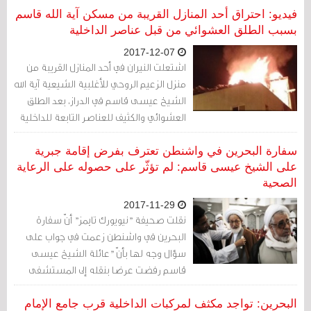
فيديو: احتراق أحد المنازل القريبة من مسكن آية الله قاسم
بسبب الطلق العشوائي من قبل عناصر الداخلية
2017-12-07
اشتعلت النيران في أحد المنازل القريبة من
منزل الزعيم الروحي للأغلبية الشيعية آية الله
الشيخ عيسى قاسم في الدراز، بعد الطلق
العشوائي والكثيف للعناصر التابعة للداخلية
على أهالي البلدة المحاصرة منذ عام ونصف.
سفارة البحرين في واشنطن تعترف بفرض إقامة جبرية
على الشيخ عيسى قاسم: لم تؤثّر على حصوله على الرعاية
الصحية
2017-11-29
نقلت صحيفة "نيويورك تايمز" أنّ سفارة
البحرين في واشنطن زعمت في جواب على
سؤال وجه لها بأنّ "عائلة الشيخ عيسى
قاسم رفضت عرضا بنقله إلى المستشفى
عبر سيارة إسعاف".
البحرين: تواجد مكثف لمركبات الداخلية قرب جامع الإمام