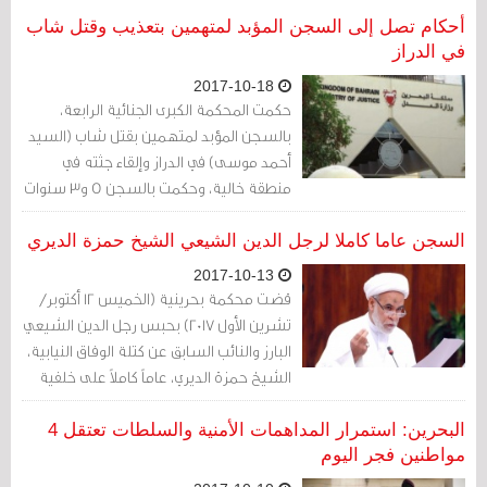
الأطفال.
أحكام تصل إلى السجن المؤبد لمتهمين بتعذيب وقتل شاب
في الدراز
2017-10-18
حكمت المحكمة الكبرى الجنائية الرابعة،
بالسجن المؤبد لمتهمين بقتل شاب (السيد
أحمد موسى) في الدراز وإلقاء جثته في
منطقة خالية، وحكمت بالسجن 5 و3 سنوات
لمتهمين آخرين.
السجن عاما كاملا لرجل الدين الشيعي الشيخ حمزة الديري
2017-10-13
قضت محكمة بحرينية (الخميس 12 أكتوبر/
تشرين الأول 2017) بحبس رجل الدين الشيعي
البارز والنائب السابق عن كتلة الوفاق النيابية،
الشيخ حمزة الديري، عاماً كاملاً على خلفية
مشاركته في اعتصام الدراز.
البحرين: استمرار المداهمات الأمنية والسلطات تعتقل 4
مواطنين فجر اليوم