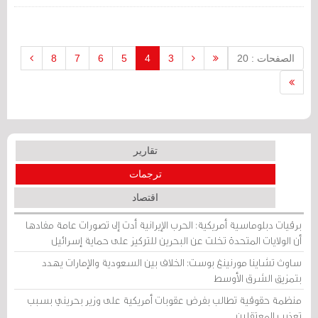
الأمنية منذ 23 مايو/أيار 2017.
الصفحات : 20
3
4
5
6
7
8
تقارير
ترجمات
اقتصاد
برقيات دبلوماسية أمريكية: الحرب الإيرانية أدت إلى تصورات عامة مفادها
أن الولايات المتحدة تخلت عن البحرين للتركيز على حماية إسرائيل
ساوث تشاينا مورنينغ بوست: الخلاف بين السعودية والإمارات يهدد
بتمزيق الشرق الأوسط
منظمة حقوقية تطالب بفرض عقوبات أمريكية على وزير بحريني بسبب
تعذيب المعتقلين