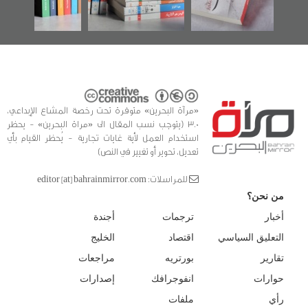
لتوثيق
«مرآة البحرين» متوفرة تحت رخصة المشاع الإبداعي،
3.0 (يتوجب نسب المقال الى «مراة البحرين» - يحظر
استخدام العمل لأية غايات تجارية - يُحظر القيام بأي
تعديل، تحوير أو تغيير في النص)
للمراسلات: editor [at] bahrainmirror.com
من نحن؟
أخبار
ترجمات
أجندة
التعليق السياسي
اقتصاد
الخليج
تقارير
بورتريه
مراجعات
حوارات
انفوجرافك
إصدارات
رأي
ملفات