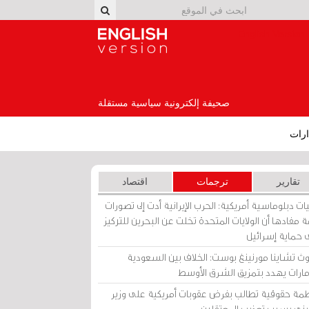
English Version
صحيفة إلكترونية سياسية مستقلة
رات
تقارير
ترجمات
اقتصاد
ات دبلوماسية أمريكية: الحرب الإيرانية أدت إلى تصورات
 مفادها أن الولايات المتحدة تخلت عن البحرين للتركيز
 حماية إسرائيل
ث تشاينا مورنينغ بوست: الخلاف بين السعودية
إمارات يهدد بتمزيق الشرق الأوسط
مة حقوقية تطالب بفرض عقوبات أمريكية على وزير
يني بسبب تعذيب المعتقلين