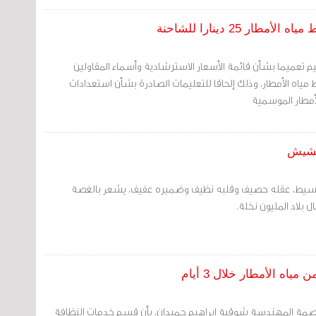
 25 دينارا للشاحنة
ليم تعميما بشأن قائمة الأسعار الاسترشادية وأسماء المقاولين
اه الأمطار، وذلك إلحاقا للتعليمات الصادرة بشأن استعدادات
لأمطار الموسمية
غشيش
بسيط، عقله حصيف وقلبه نظيف وضميره عفيف، يشعر بالغصة
ل بلاد المليون نخلة.
اه الأمطار خلال 3 أيام
اصمة المهندسة شوقية إبراهيم حميدان، بأن قسم خدمات النظافة