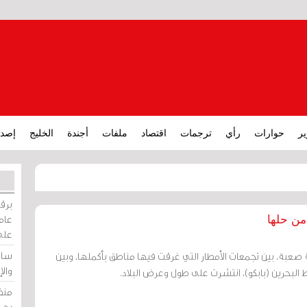
ير
حوارات
رأي
ترجمات
اقتصاد
ملفات
أجندة
الخليج
إصدا
برقي
عامة
 من حلها
على
ساو
 صعبة، بين تجمعات الأمطار التي غرقت فيها مناطق بأكملها، وبين
وال
البحرين (بابكو)، انتشرت على طول وعرض البلاد.
منظ
بحر