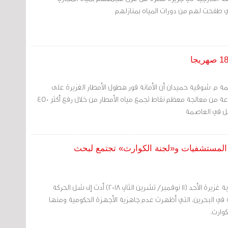
تي طفحت لهم من دورات المياه بمنازلهم
مة م. شوقية حميدان أن الأمانة فور هطول الأمطار الغزيرة على
البحرين تمكنت خلال 24 ساعة من معالجة معظم نقاط تجمع مياه الأمطار من خلال رفع أكثر 450
المستشفيات و«لجنة الكوارث» تجتمع لبحث
شهدت البحرين أمطار رعدية غزيرة الأحد (11 نوفمبر/ تشرين الثاني 2018) أدت إلى شل الحركة
في البحرين، التي أظهرت عدم جاهزية الأجهزة الحكومية ومنها
وارث.