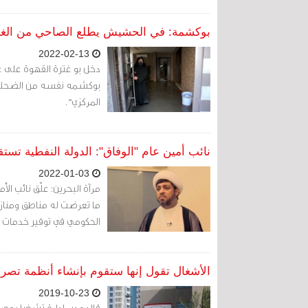
بوكشمة: في الحشيش يطلع الصاحي من ال
2022-02-13
دخل بو غترة القهوة على غ
بوكشمه نفسه من الضحك و
المركزي".
نائب أمين عام "الوفاق": الدولة النفطية تستق
2022-01-03
مرآة البحرين: علّق نائب ا
ما تعرضت له مناطق ومنازل
الحكومي في توفير خدمات وب
الأشغال تقول إنها ستقوم بإنشاء أنظمة تصريف لمياه
2019-10-23
قال مدير إدارة تشغيل وصي