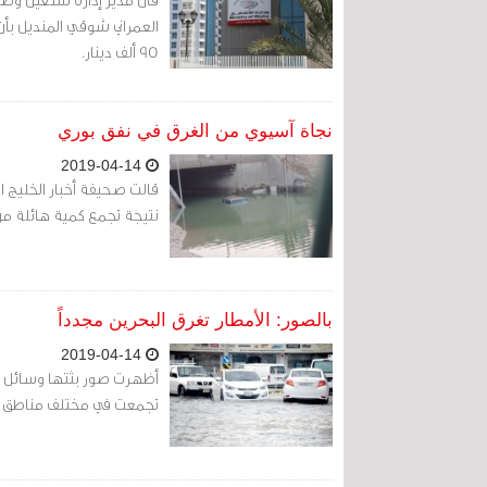
العمراني شوقي المنديل بأن
95 ألف دينار.
نجاة آسيوي من الغرق في نفق بوري
2019-04-14
قالت صحيفة أخبار الخليج ا
نتيجة تجمع كمية هائلة من 
بالصور: الأمطار تغرق البحرين مجدداً
2019-04-14
أظهرت صور بثتها وسائل إع
تجمعت في مختلف مناطق البلاد نتي