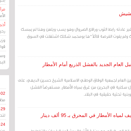
مرآة
غشيش
الأ
أحم
ير عادته رابط الثوب ورافع الصروال وهو يسب ويلعن وهنا لم يمسك
رحي
لم يفوت الفرصة قائلاً "ها بومحمد شكلك اشتغلت في السوق
وزي
قوا
وسط
الب
بل العام الجديد بالفشل الذريع أمام الأمطار
لأمين العام لجمعية الوفاق الوطني الاسلامية الشيخ حسين الديهي، على
 سكنية في البحرين من غرق بمياه الأمطار، مستعرضاً الفشل
نية تحتية حقيقية في البلاد.
-02
مظل
-29
لتح
 الأمطار في المحرق بـ 95 ألف دينار
-24
انة الصرف الصحي ب‍وزارة الأشغال وشؤون البلديات والتخطيط