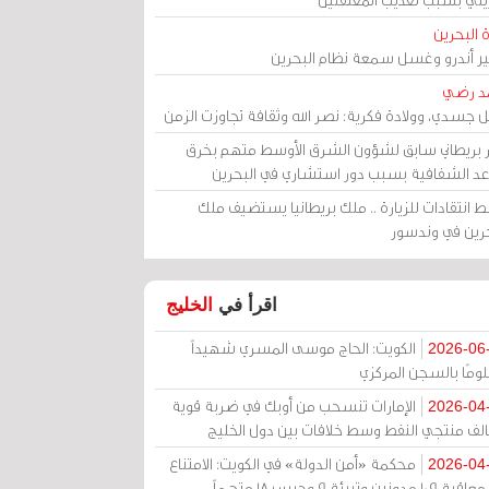
 البحرين
مير أندرو وغسل سمعة نظام البحرين
د رضي
ل جسدي، وولادة فكرية: نصر الله وثقافة تجاوزت الزمن
ر بريطاني سابق لشؤون الشرق الأوسط متهم بخرق
عد الشفافية بسبب دور استشاري في البحرين
 انتقادات للزيارة .. ملك بريطانيا يستضيف ملك
حرين في وندسور
اقرأ في
الخليج
الكويت: الحاج موسى المسري شهيداً
2026-06
ومًا بالسجن المركزي
الإمارات تنسحب من أوبك في ضربة قوية
2026-04
الف منتجي النفط وسط خلافات بين دول الخليج
محكمة «أمن الدولة» في الكويت: الامتناع
2026-04
عن معاقبة 109 مدونين وتبرئة 9 وحبس 18 متهماً