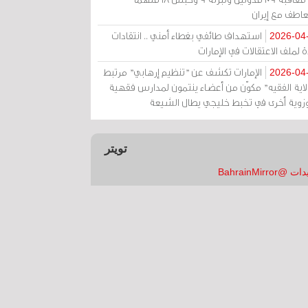
عاطف مع إيران
استهداف طائفي بغطاء أمني .. انتقادات
2026-04
 لملف الاعتقالات في الإمارات
الإمارات تكشف عن "تنظيم إرهابي" مرتبط
2026-04
ولاية الفقيه" مكوّن من أعضاء ينتمون لمدارس فقهية
زوية أخرى في تخبط خليجي يطال الشيعة
تويتر
 @BahrainMirror