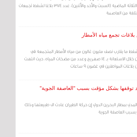
في الأمانة باشر خلال الأيام الثلاثة الماضية (السبت والأحد والأثنين)، عدد 374 بلاغا لشفط تجمعات
تلفة من العاصمة
ط ما يقارب نصف مليون غالون من مياه الأمطار المتجمعة في
مناطق محافظة المحرق من خلال الاستعانة بــ 14 صهريج وعدد من مضخات المياه، حيث انتهت
عد توقفها بشكل مؤقت بسبب "العاصفة الجوية"
لمدني بمطار البحرين الدولي إن حركة الطيران عادت الى طبيعتها وذلك
بسبب العاصفة الجوية