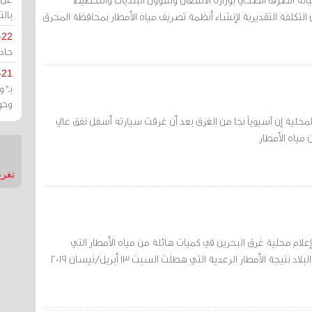
بالت
 التكلفة التقديرية لإنشاء أنظمة تصريف مياه الأمطار بمحافظة المحرق
-22
حادة
-21
بـ"
وحو
لمحلية إن آسيوياً نجا من الغرق بعد أن غرقت سيارته أسفل نفق عالي
مياه الأمطار
تغريدات
لام محلية غرق البحرين في كميات هائلة من مياه الأمطار التي
جة الأمطار الرعدية التي هطلت السبت 13 أبريل/نيسان 2019