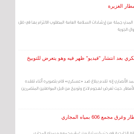
طار الغزيرة
ع المدني جملة من إرشادات السلامة العامة المطلوب الالتزام بها في ظل
ال الجوية
كري بعد انتشار "فيديو" ظهر فيه وهو يتعرض للتوبيخ
مد الأنصاري إنه تقدم ببلاغ ضد «عسكري» قام بتصويره أثناء تفقده
الأمطار، حيث تعرض لهجوم لاذع وتوبيخ من قبل المواطنين المتضررين
ع 606 بمياه المجاري
لي مجمع 606 بمنطقة الخارجية في جزيرة سترة من غرق مجمعهم بمياه المجاري