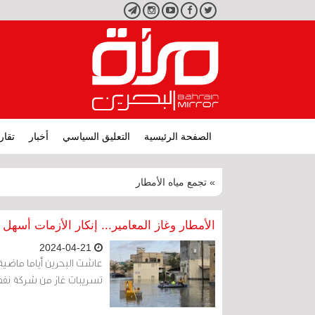
تويتر
فيسبوك
يوتيوب
انستجرام
تليجرام
الصفحة الرئيسية
التعليق السياسي
أخبار
تقار
» تجمع مياه الأمطار
الأمطار وغاز المعامير... إنكار الأزمات أسهل
2024-04-21
عاشت البحرين أياما ماضية
تسريبات غاز من شركة نفط 