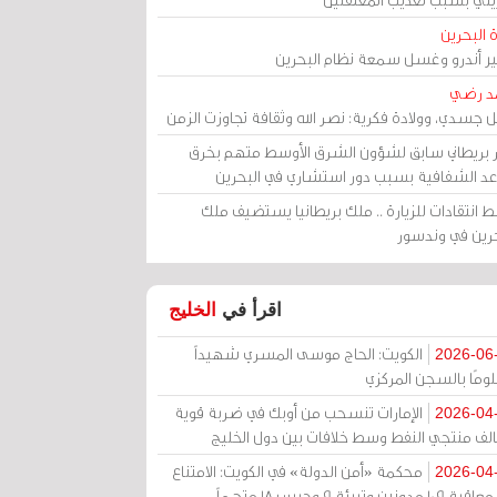
 البحرين
مير أندرو وغسل سمعة نظام البحرين
د رضي
ل جسدي، وولادة فكرية: نصر الله وثقافة تجاوزت الزمن
ر بريطاني سابق لشؤون الشرق الأوسط متهم بخرق
عد الشفافية بسبب دور استشاري في البحرين
 انتقادات للزيارة .. ملك بريطانيا يستضيف ملك
حرين في وندسور
اقرأ في
الخليج
الكويت: الحاج موسى المسري شهيداً
2026-06
ومًا بالسجن المركزي
الإمارات تنسحب من أوبك في ضربة قوية
2026-04
الف منتجي النفط وسط خلافات بين دول الخليج
محكمة «أمن الدولة» في الكويت: الامتناع
2026-04
عن معاقبة 109 مدونين وتبرئة 9 وحبس 18 متهماً