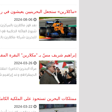
«ماكلارين» ستجعل البحرينيين يعيشون في رب
2024-08-06
بعد فوز ماكلارين بالمركزين 
شيوخ العائلة الحاكمة في الب
للبحرين شركة ماكلارين بال
إبراهيم شريف مسّ بـ "مكلارين" البقرة الم
2024-03-26
مرآة البحرين (خاص): اعتقل
الديمقراطي وعد إبراهيم ش
ممتلكات البحرين تستحوذ على الملكية الكاملة
2024-03-22
علم موقع سكاي نيوز أن شر