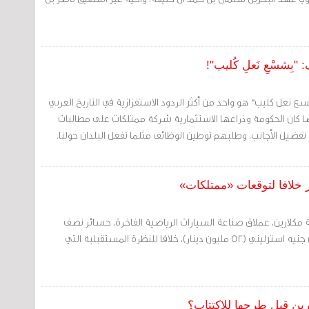
ِشسْعِ نَعلِ كُليب"!
ع نعل كليب" هو واحد من أكثر الردود الاستفزازية في التاريخ العربي
 كان الحكومة وذراعها الاستثمارية شركة ممتلكات على مطالبات
فضيل الأجانب، وطلبهم توطين الوظائف مثلما تفعل البلدان حولنا.
 مكلارين، عملاق صناعة السيارات الرياضية الفاخرة، خسائر نصف
سنوية تقدر بنحو 120 مليون جنيه استرليني (52 مليون دينار)، خلافا للنظرة المستقبلية التي
رين قبل طرحها للاكتتاب؟