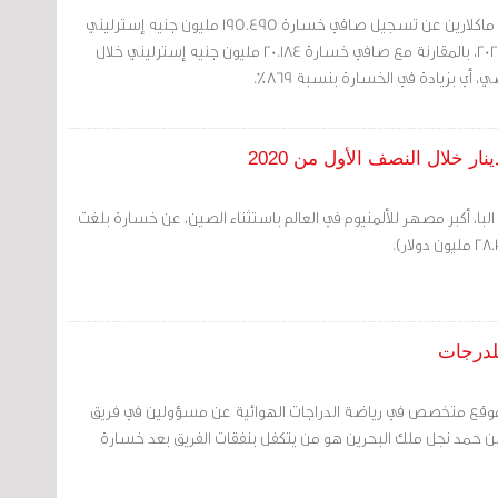
مرآة البحرين: أعلنت شركة ماكلارين عن تسجيل صافي خسارة 195.495 مليون جنيه إسترليني
خلال النصف الأول من عام 2020، بالمقارنة مع صافي خسارة 20.184 مليون جنيه إسترليني خلال
، أي بزيادة في الخسارة بنسبة 869%.
لبا، أكبر مصهر للألمنيوم في العالم باستثناء الصين، عن خسارة بلغت
لدرجات
 موقع متخصص في رياضة الدراجات الهوائية عن مسؤولين في فريق
 بن حمد نجل ملك البحرين هو من يتكفل بنفقات الفريق بعد خسارة