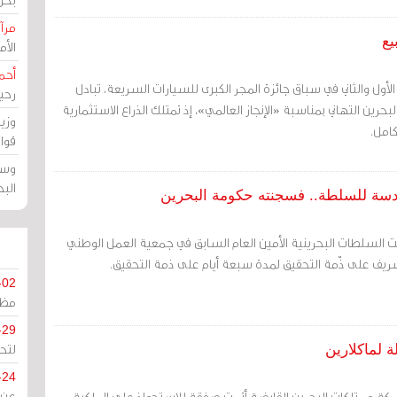
مرآة
يع
الأ
أحم
الأول والثاني في سباق جائزة المجر الكبرى للسيارات السريعة، تبادل
رحي
حرين التهاني بمناسبة «الإنجاز العالمي»، إذ تمتلك الذراع الاستثمارية
وزي
كامل.
قوا
وسط
الب
قدسة للسلطة.. فسجنته حكومة البحرين
ت السلطات البحرينية الأمين العام السابق في جمعية العمل الوطني
ريف على ذّمة التحقيق لمدة سبعة أيام على ذمة التحقيق.
-02
مظل
-29
لتح
 لماكلارين
-24
كة ممتلكات البحرين القابضة أتمت صفقة للاستحواذ على الملكية