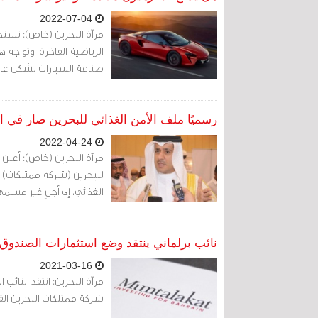
2022-07-04
مرآة البحرين (خاص): تستح
الرياضية الفاخرة، وتواجه 
صناعة السيارات بشكل عام
رسميًا ملف الأمن الغذائي للبحرين صار في 
2022-04-24
مرآة البحرين (خاص): أعلن 
للبحرين (شركة ممتلكات) أج
الغذائي، إلى أجلٍ غير مسمى
نائب برلماني ينتقد وضع استثمارات الصندوق 
2021-03-16
مرآة البحرين: انتقد النائ
شركة ممتلكات البحرين الق