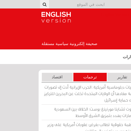
English Version
صحيفة إلكترونية سياسية مستقلة
رات
تقارير
ترجمات
اقتصاد
ات دبلوماسية أمريكية: الحرب الإيرانية أدت إلى تصورات
 مفادها أن الولايات المتحدة تخلت عن البحرين للتركيز
 حماية إسرائيل
ث تشاينا مورنينغ بوست: الخلاف بين السعودية
إمارات يهدد بتمزيق الشرق الأوسط
مة حقوقية تطالب بفرض عقوبات أمريكية على وزير
يني بسبب تعذيب المعتقلين