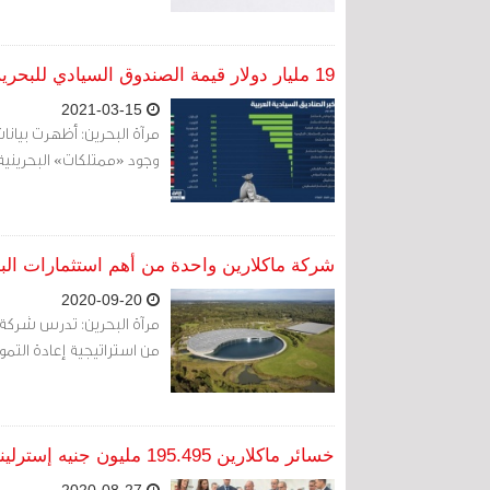
19 مليار دولار قيمة الصندوق السيادي للبحرين "ممتلكات"
2021-03-15
مرآة البحرين: أظهرت بيانا
وجود «ممتلكات» البحرينية كتاس
شركة ماكلارين واحدة من أهم استثمارات البح
2020-09-20
مرآة البحرين: تدرس شركة م
من استراتيجية إعادة التمو
خسائر ماكلارين 195.495 مليون جنيه إسترليني خلال النصف الأول من عام 2020