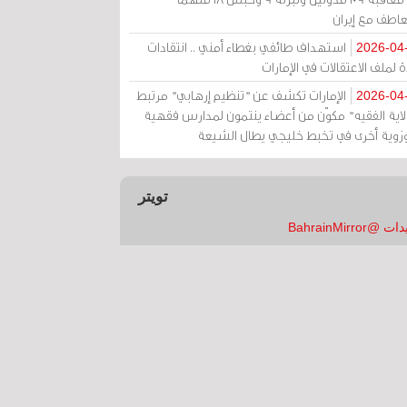
عاطف مع إيران
استهداف طائفي بغطاء أمني .. انتقادات
2026-04
 لملف الاعتقالات في الإمارات
الإمارات تكشف عن "تنظيم إرهابي" مرتبط
2026-04
ولاية الفقيه" مكوّن من أعضاء ينتمون لمدارس فقهية
زوية أخرى في تخبط خليجي يطال الشيعة
تويتر
 @BahrainMirror