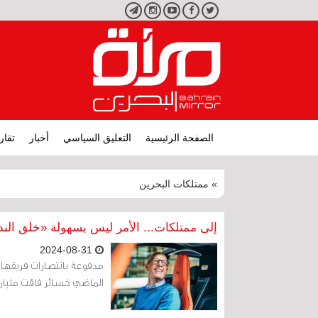
تويتر
فيسبوك
يوتيوب
انستجرام
تليجرام
الصفحة الرئيسية
التعليق السياسي
أخبار
تقار
» ممتلكات البحرين
إلى ممتلكات... الأمر ليس بسهولة «خلق الند
2024-08-31
الماضي خسائر فاقت مليار د