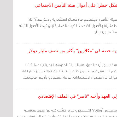
يشكل خطرا على أموال هيئة التأمين الاجتماعي
 هيئة التأمين الاجتماعي من خسائر استثمارية وذلك بعد أن كان
ا مقارنة بالأصول الضخمة التي تمتلكها، إذ تبلغ قيمة الأصول الثابتة
ة حصة في "مكلارين" بأكثر من نصف مليار دولار
سكاي نيوز أن صندوق الاستثمارات الحكومي البحريني (ممتلكات)
سيشتري أسهما ممتازة وضمانات بقيمة 400 مليون جنيه إسترليني (510.48 مليون دولار) في
يارات من صندوق الاستثمارات العامة السعودي وآريس مانجمنت.
العهد وأخيه "ناصر" في الملف الإقتصادي
إنتليجنس أونلاين" الاستخباري تقريرا كشف فيه عن وجود منافسة
 عهد البحرين سلمان بن حمد آل خليفة، وأخيه غير الشقيق ناصر بن