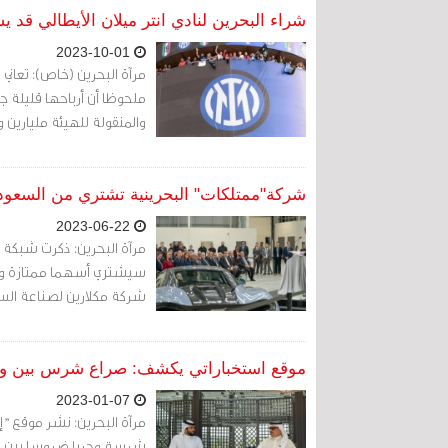
شراء البحرين لنادي انتر ميلان الأيطالي قد 
2023-10-01
مرآة البحرين (خاص): تعاني
ملحوظا أن أرباحها قليلة جد
والمنقولة للهيئة مليارين و600 مليون دينار.
شركة"ممتلكات" البحرينية تشتري من السعودي
2023-06-22
مرآة البحرين: ذكرت شبكة 
شركة مكلارين لصناعة الس
موقع استخباراتي يكشف: صراع شرس بين ولي 
2023-01-07
مرآة البحرين: نشر موقع "
شرسة وحربا ضروسا بين ولي