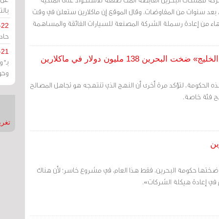
بالت
، بعد سنوات من المفاوضات. وقال الموقع إن ماكلارين ستعلن في وقت
نتهاء من إعادة رسملة الشركة المصنعة للسيارات الفائقة والمساهمة
-22
حادة
-21
ن 138 مليون دولار في ماكلارين
بـ"
وحو
 الحكومة، لتؤكد مرة أخرى أن النهج الذي تنتهجه هو تجاهل المصالح
لح فئة خاصة.
تغريدات
ت ضختها حكومة البحرين، فقط هذا العام، في مشروع خاسر؛ لأن هناك
 في إعادة هيكلة الشركات».