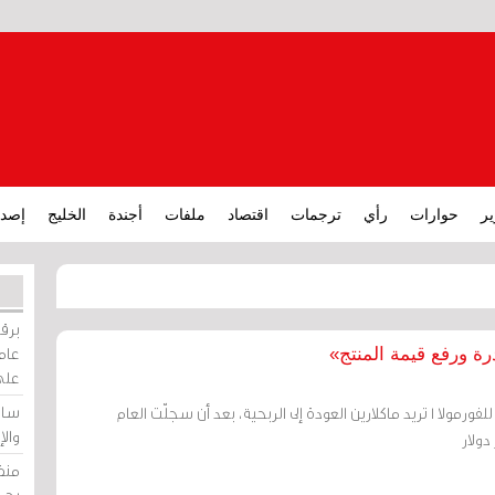
ير
حوارات
رأي
ترجمات
اقتصاد
ملفات
أجندة
الخليج
إصدا
برقي
عامة
رة ورفع قيمة المنتج»
على
ساو
مدفوعة بانتصارات فريقها للفورمولا 1 تريد ماكلارين العودة إلى الربحية، بعد أن سجلّت العام
وال
ولار
منظ
بحر