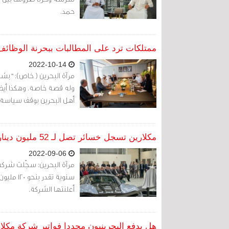
حمد.
ممتلكات ترد على المطالبات ببحرنة الوظائف: "ب
2022-10-14
مرآة البحرين ( خاص): "بشس
وله قصة خاصة. وهكذا أيضا
أهل البحرين بوقف سياسة ت
مكلارين تسجل خسائر تصل لـ 52 مليون دينار خلافا لتوقعات «ممتلكات»
2022-09-06
مرآة البحرين: سجّلت شركة
أعلنتها الشركة.
هل يدفع البحرينيون مجددا فواتير شركة مكلا