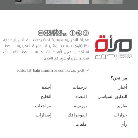
«مرآة البحرين» متوفرة تحت رخصة المشاع الإبداعي،
3.0 (يتوجب نسب المقال الى «مراة البحرين» - يحظر
استخدام العمل لأية غايات تجارية - يُحظر القيام بأي
تعديل، تحوير أو تغيير في النص)
للمراسلات: editor [at] bahrainmirror.com
من نحن؟
أخبار
ترجمات
أجندة
التعليق السياسي
اقتصاد
الخليج
تقارير
بورتريه
مراجعات
حوارات
انفوجرافك
إصدارات
رأي
ملفات