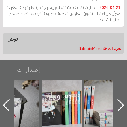
الإمارات تكشف عن "تنظيم إرهابي" مرتبط بـ"ولاية الفقيه"
2026-04-21
مكوّن من أعضاء ينتمون لمدارس فقهية وحوزوية أخرى في تخبط خليجي
يطال الشيعة
تويتر
تغريدات @BahrainMirror
إصدارات
تصنيف موضوعي
"مرآة البحرين"
«وطن عكر» رواية
للوثائق البريطانية
تصدر حصاد
جديدة لمعتقل
يقدمه «مركز أوال»
الساحات 2019
عسكري تصدر عن
في سلسلة من 5
«مرآة البحرين»
كتب