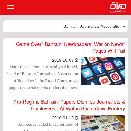
القائمة
الرئيسي
» Bahraini Journalists Association
"Game Over" Bahraini Newspapers: War on News
Pages Will Fail
2019-10-07
Since the statement of Ahdiya Ahmed,
head of Bahrain Journalists Association
affiliated with the Royal Court, news
pages on social media outlets that have
Bahraini popularity, Instagram in
particular, have been continuously
Pro-Regime Bahraini Papers Dismiss Journalists &
attacked.
Employees...Al-Watan Shuts down Printery
2016-01-15
Sources revealed that a number of