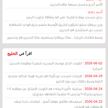
الأمير أندرو وغسل سمعة نظام البحرين
أحمد رضي
رحيل جسدي، وولادة فكرية: نصر الله وثقافة تجاوزت الزمن
وزير بريطاني سابق لشؤون الشرق الأوسط متهم بخرق قواعد الشفافية
بسبب دور استشاري في البحرين
وسط انتقادات للزيارة .. ملك بريطانيا يستضيف ملك البحرين في وندسور
اقرأ في
الخليج
الكويت: الحاج موسى المسري شهيداً مظلومًا بالسجن
2026-06-02
المركزي
الإمارات تنسحب من أوبك في ضربة قوية لتحالف منتجي
2026-04-29
النفط وسط خلافات بين دول الخليج
محكمة «أمن الدولة» في الكويت: الامتناع عن معاقبة 109
2026-04-24
مدونين وتبرئة 9 وحبس 18 متهماً بالتعاطف مع إيران
استهداف طائفي بغطاء أمني .. انتقادات حادة لملف
2026-04-22
الاعتقالات في الإمارات