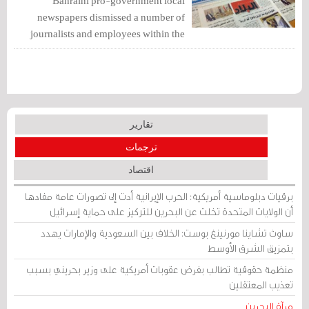
Bahraini pro-government local
newspapers dismissed a number of
journalists and employees within the
past few days, while reviewing the
contracts of others amid the financial
crisis Bahrain is facing.
تقارير
ترجمات
اقتصاد
برقيات دبلوماسية أمريكية: الحرب الإيرانية أدت إلى تصورات عامة مفادها
أن الولايات المتحدة تخلت عن البحرين للتركيز على حماية إسرائيل
ساوث تشاينا مورنينغ بوست: الخلاف بين السعودية والإمارات يهدد
بتمزيق الشرق الأوسط
منظمة حقوقية تطالب بفرض عقوبات أمريكية على وزير بحريني بسبب
تعذيب المعتقلين
مرآة البحرين