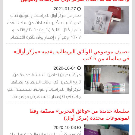
2021-01-27
صدر عن مركز أوال للدراسات والتوثيق كتاب
"حماة الباب الأخير: شهادات من ساحة الفداء
بالدراز خلال الفترة (20 يونيو 2016 / 23 مايو
2017)"، وهو أول إصدار يوثق ذاكرة الاعتصام
الذي شهدته الدراز من 20 يونيو / حزيران 2016،
وحتى 23 مايو / أيار 2017.
تصنيف موضوعي للوثائق البريطانية يقدمه «مركز أوال»
في سلسلة من 5 كتب
2020-10-04
مرآة البحرين (خاص): سلسلة جديدة من
تاريخ البحرين في الوثائق البريطانية يطلقها
مركز أوال للدراسات والتوثيق. السلسلة التي
جاءت في 5 إصدارات تستعرض موضوعات
محددة لمساعدة المهتمين والمراكز البحثية
في الوصول للوثائق بشكل أسرع.
سلسلة جديدة من «وثائق البحرين» مصنّفة وفقا
لموضوعات محددة (مركز أوال)
2020-10-03
أطلق مركز أوال للدراسات والبحوث سلسلة