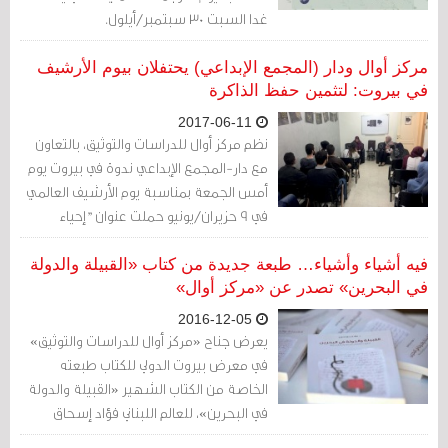
غدا السبت 30 سبتمبر/أيلول.
مركز أوال ودار (المجمع الإبداعي) يحتفلان بيوم الأرشيف
في بيروت: لتثمين حفظ الذاكرة
2017-06-11
نظم مركز أوال للدراسات والتوثيق، بالتعاون
مع دار-المجمع الإبداعي ندوة في بيروت يوم
أمس الجمعة بمناسبة يوم الأرشيف العالمي
في 9 حزيران/يونيو حملت عنوان "إحياء
الأرشيف: بين التثمين والجذب".
فيه أشياء وأشياء… طبعة جديدة من كتاب «القبيلة والدولة
في البحرين» تصدر عن «مركز أوال»
2016-12-05
يعرض جناح «مركز أوال للدراسات والتوثيق»
في معرض بيروت الدولي للكتاب طبعته
الخاصة من الكتاب الشهير «القبيلة والدولة
في البحرين»، للعالم اللبناني فؤاد إسحاق
خوري، الكتاب الذي ظل يتربّع على عرش