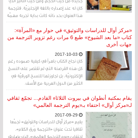
جديدة من حيث الحجم، ومن حيث التأثير الذي
كان له عند إصداره باللغة الإنجليزيّة. فترجمة
هذا العنوان بحد ذاته كانت بداية تجربة مهمّة
جدًّا في ساحة الترجمة العربية. وكان الهدف
أن نترجم ثقل الكتاب والأهميّة التي نجح في
«مركز أوال للدراسات والتوثيق» في حوار مع «المرآة»:
تحقيقها في النسخة الإنجليزيّة.
كتاب «ما بعد الشيوخ» طبع 6 مرات رغم تزوير الترجمة من
جهات أخرى
2017-10-03
كان نجاح الكتاب باهراً في كيفية صموده رغم
كل هذه القرصنة التي لم تقتصر على النسخ
الإلكترونيّة، بل تجاوزتها للنسخ الورقيّة في
الكثير من الدول العربية مع الأسف.
يقام بمكتبة أنطوان في بيروت الثلاثاء القادم... تجمّع ثقافي
لـ«مركز أوال» احتفاء بـ«يوم الترجمة العالمي»
2017-09-29
يقيم «مركز أوال للدراسات والتوثيق» تجمّعا
ثقافيا تحت عنوان «الترجمة وُرق الكلام»،
احتفاء بـ«يوم الترجمة العالمي»، الذي يصادف