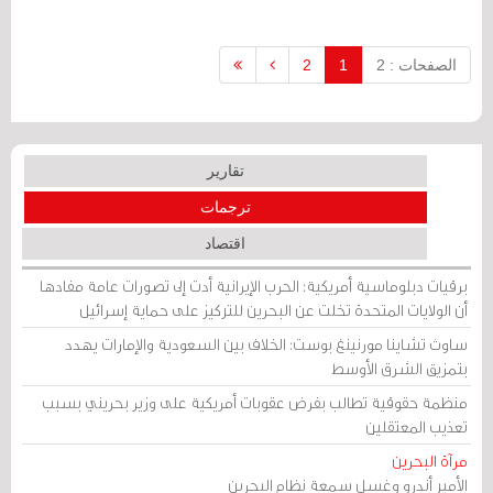
المؤلّفات المرجعية عن تاريخ البحرين
السياسي والاجتماعي طوال 36 عاما.
الصفحات : 2
1
2
تقارير
ترجمات
اقتصاد
برقيات دبلوماسية أمريكية: الحرب الإيرانية أدت إلى تصورات عامة مفادها
أن الولايات المتحدة تخلت عن البحرين للتركيز على حماية إسرائيل
ساوث تشاينا مورنينغ بوست: الخلاف بين السعودية والإمارات يهدد
بتمزيق الشرق الأوسط
منظمة حقوقية تطالب بفرض عقوبات أمريكية على وزير بحريني بسبب
تعذيب المعتقلين
مرآة البحرين
الأمير أندرو وغسل سمعة نظام البحرين