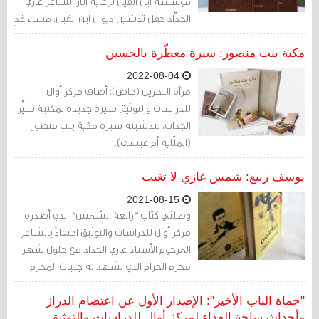
مؤسسة ابن القين لرعاية آثار الشاعر غازي
الحدَّاد حفل تدشين ديوان ابن القين، مساء غدٍ
السبت في مأتم السنابس.
مكية بنت منصور: سيرة معطّرة بالحسين
2022-08-04
مرآة البحرين (خاص): أضاف مركز أوال
للدراسات والتوثيق سيرة جديدة لمكتبة سيِّر
الجدات، بتدشينه سيرة مكية بنت منصور
(الملّاية أم عيسى).
يوسف ربيع: شمس غازي لا تغيب
2021-08-15
وصلني كتاب "رابعة الشمس" الذي أصدره
مركز أوال للدراسات والتوثيق احتفاءً بالشاعر
المرحوم الأستاذ غازي الحداد مع حلول شهر
محرم الحرام الذي تشهد له جنبات المحرم
حضور غازي الشاعر والانسان.
"حماة الباب الأخير": الإصدار الأول عن اعتصام الدراز
وأحداث ساحة الفداء لمركز أوال للدراسات والتوثيق