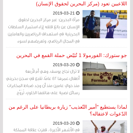
اللاعبين تعود (مركز البحرين لحقوق الإنسان)
2019-03-21
مرآة البحرين: عبر مركز البحرين لحقوق
الإنسان عن بالغ قلقه إزاء استمرار السلطات
البحرينية في استهداف الرياضيين والعاملين
في المجال الرياضي، وتعريضهم لسوء
المعاملة.
جو ستورك: الفورمولا 1 تُبَيّض حملة القمع في البحرين
2019-03-20
لا تزال نجاح يوسف، وهي أم لأربعة
أطفال،عمرها 42 عامًا، تقبع في سجن بحريني
منذ حوالي عامين منذ أن وجد ضباط المخابرات
رسائل نصية على هاتفها الخلوي، تُرَوّج
للاحتجاجات المناهضة للحكومة.
لماذا يستطيع "أمير التّعذيب" زيارة بريطانيا على الرغم من
الدّعوات لاعتقاله؟
2019-03-20
في الأشهر الأخيرة ، قفزت علاقة المملكة