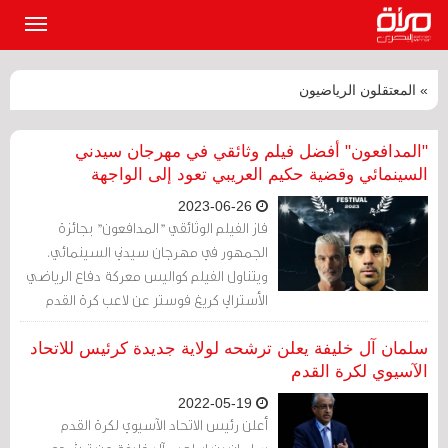
القائمة
الرئيسي
» المعتقلون الرياضيون
"المدافعون" أفضل فيلم وثائقي في مهرجان سيدني
السينمائي وقضية حكيم العريبي تعود إلى الواجهة
2023-06-26
فاز الفيلم الوثائقي "المدافعون" بجائزة
الجمهور في مهرجان سيدني السينمائي.
ويتناول الفيلم كواليس معركة دفاع الرياضي
الأسترالي كريغ فوستر عن لاعب كرة القدم
البحريني حكيم العريبي الذي سُجِن في تايلند.
سلمان آل خليفة يعلن ترشحه لولاية جديدة كرئيس للاتحاد
الآسيوي لكرة القدم
2022-05-19
أعلن رئيس الاتحاد الآسيوي لكرة القدم