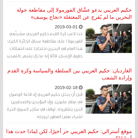
أعادني لحريتي. أنا الآن في المنزل مع زوجتي،
من أجل هذا، نشكر بعمق كل من لعب دورًا
حكيم العريبي يدعو عشّاق الفورمولا إلى مقاطعة جولة
في عودتي الآمنة.
البحرين ما لم يُفرج عن المعتقلة «نجاح يوسف»
2019-03-01
حث لاعب كرة القدم حكيم العريبي مشجّعي
الفورمولا 1 على مقاطعة سباق الجائزة الكبرى
هذا العام في البحرين احتجاجا على انتهاكات
حقوق الإنسان، قائلا إنه ما زال يشعر بالتهديد
من قبل سلطات بلاده، وفق ما نقلت وكالة
الأنباء الفرنسية.
الغارديان: حكيم العريبي بين السلطة والسياسة وكرة القدم
وإرادة الشعب
2019-02-18
قبل أن يدخل حكيم العريبي إلى قاعة الوصول
في مطار ملبورن، وإلى المؤيدين والصحفيين
الذين ينتظرونه، توقف في متاجر السوق الحرة
لشراء بعض العطور لزوجته.
موقع أسترالي: حكيم العريبي حر أخيرًا، لكن لماذا حدث هذا