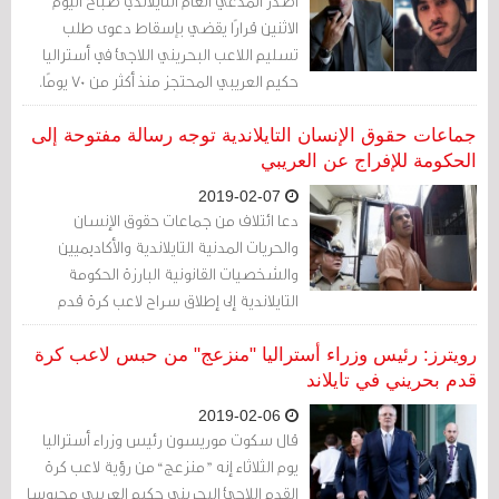
أصدر المدعي العام التايلاندي صباح اليوم
الاثنين قرارًا يقضي بإسقاط دعوى طلب
تسليم اللاعب البحريني اللاجئ في أستراليا
حكيم العريبي المحتجز منذ أكثر من 70 يومًا.
ونشر المدرب الأسترالي كريغ فوستر تغريدة
قال فيها إن الأمر الأهم الآن هو ضمان راحة
جماعات حقوق الإنسان التايلاندية توجه رسالة مفتوحة إلى
حكيم مؤكدًا أن موظفي السفارة الأسترالية
الحكومة للإفراج عن العريبي
سوف يعتنون به.
2019-02-07
دعا ائتلاف من جماعات حقوق الإنسان
والحريات المدنية التايلاندية والأكاديميين
والشخصيات القانونية البارزة الحكومة
التايلاندية إلى إطلاق سراح لاعب كرة قدم
اللاجئ حكيم العريبي.
رويترز: رئيس وزراء أستراليا "منزعج" من حبس لاعب كرة
قدم بحريني في تايلاند
2019-02-06
قال سكوت موريسون رئيس وزراء أستراليا
يوم الثلاثاء إنه ”منزعج“ من رؤية لاعب كرة
القدم اللاجئ البحريني حكيم العريبي محبوسا