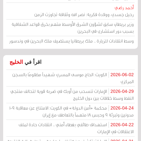
أحمد رضي
رحيل جسدي، وولادة فكرية: نصر الله وثقافة تجاوزت الزمن
وزير بريطاني سابق لشؤون الشرق الأوسط متهم بخرق قواعد الشفافية
بسبب دور استشاري في البحرين
وسط انتقادات للزيارة .. ملك بريطانيا يستضيف ملك البحرين في وندسور
اقرأ في
الخليج
الكويت: الحاج موسى المسري شهيداً مظلومًا بالسجن
2026-06-02
المركزي
الإمارات تنسحب من أوبك في ضربة قوية لتحالف منتجي
2026-04-29
النفط وسط خلافات بين دول الخليج
محكمة «أمن الدولة» في الكويت: الامتناع عن معاقبة 109
2026-04-24
مدونين وتبرئة 9 وحبس 18 متهماً بالتعاطف مع إيران
استهداف طائفي بغطاء أمني .. انتقادات حادة لملف
2026-04-22
الاعتقالات في الإمارات