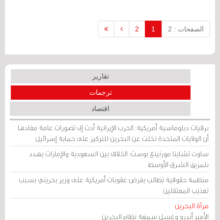
الصفحات : 2
1
2
تقارير
ترجمات
اقتصاد
برقيات دبلوماسية أمريكية: الحرب الإيرانية أدت إلى تصورات عامة مفادها
أن الولايات المتحدة تخلت عن البحرين للتركيز على حماية إسرائيل
ساوث تشاينا مورنينغ بوست: الخلاف بين السعودية والإمارات يهدد
بتمزيق الشرق الأوسط
منظمة حقوقية تطالب بفرض عقوبات أمريكية على وزير بحريني بسبب
تعذيب المعتقلين
مرآة البحرين
الأمير أندرو وغسل سمعة نظام البحرين