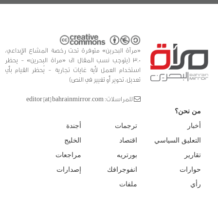
«مرآة البحرين» متوفرة تحت رخصة المشاع الإبداعي،
3.0 (يتوجب نسب المقال الى «مراة البحرين» - يحظر
استخدام العمل لأية غايات تجارية - يُحظر القيام بأي
تعديل، تحوير أو تغيير في النص)
للمراسلات: editor [at] bahrainmirror.com
من نحن؟
أخبار
ترجمات
أجندة
التعليق السياسي
اقتصاد
الخليج
تقارير
بورتريه
مراجعات
حوارات
انفوجرافك
إصدارات
رأي
ملفات