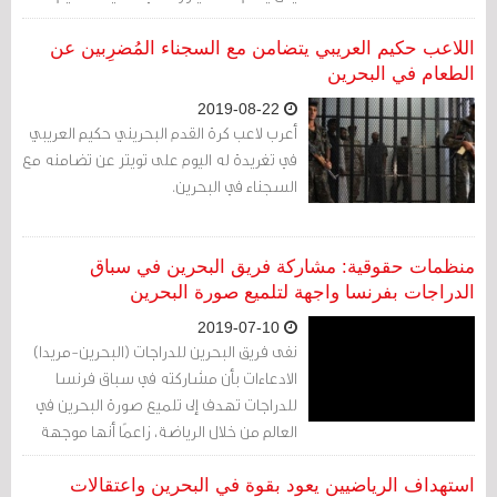
[مجرمين]، ستصبح في النهاية فضيحة
دولية.
اللاعب حكيم العريبي يتضامن مع السجناء المُضرِبين عن
الطعام في البحرين
2019-08-22
أعرب لاعب كرة القدم البحريني حكيم العريبي
في تغريدة له اليوم على تويتر عن تضامنه مع
السجناء في البحرين.
منظمات حقوقية: مشاركة فريق البحرين في سباق
الدراجات بفرنسا واجهة لتلميع صورة البحرين
2019-07-10
نفى فريق البحرين للدراجات (البحرين-مريدا)
الادعاءات بأن مشاركته في سباق فرنسا
للدراجات تهدف إلى تلميع صورة البحرين في
العالم من خلال الرياضة، زاعمًا أنها موجهة
بشكل سيء، وغير منطقية، وأن الفريق
منفصل بشكل كامل عن الحكومة البحرينية.
استهداف الرياضيين يعود بقوة في البحرين واعتقالات