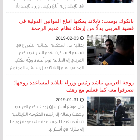
في تايلاند وإنه أبلغ رئيس وزراء تايلاند بأن
هذه مسألة تؤخذ بجدية في أستراليا.
بانكوك بوست: تايلاند يمكنها اتباع القوانين الدولية في
قضية العريبي بدلًا من إرضاء نظام عديم الرحمة
2019-02-03
بطلبه من المحكمة الجنائية الشروع في
تسليم لاعب كرة القدم البحريني حكيم
العريبي إلى المنامة يوم أمس، وجّه مكتب
المدعي العام [التايلاندي] رسالة إلى المجتمع
الدولي مفادها أنه يفضل تلبية طلب البحرين
بدلًا من اتباع المبادئ الدولية لمعاملة
زوجة العريبي تناشد رئيس وزراء تايلاند لمساعدة زوجها:
اللاجئين.
تصرفوا معه كما فعلتم مع رهف
2019-01-31
قال موقع أسترالي إن زوجة حكيم العريبي
وجهت رسالة إلى رئيس الحكومة التايلاندية
تناشده فيها للمساعدة على عودة زوجها
إلى منزله في أستراليا.