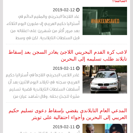
أساسًا؟
2019-02-12
عاد اللاجئ البحريني والمقيم الدائم في
أستراليا حكيم العريبي إلى ملبورن اليوم الثلاثاء،
بعد مرور أكثر من شهرين على اعتقاله من
قبل السلطات التايلاندية. لكن في وسط
الاحتفالات، تُثار الأسئلة الآن عن أسباب احتجازه
في المقام الأول، وإن كان من الممكن تأمين
لاعب كرة القدم البحريني اللاجئ يغادر السجن بعد إسقاط
الإفراج عنه خلال فترة أقل.
تايلاند طلب تسليمه إلى البحرين
2019-02-11
غادر اللاعب البحريني اللاجئ في أستراليا حكيم
العريبي سجنه في تايلاند اليوم الاثنين بعد أن
أسقطت السلطات التايلاندية قضية تسليم
مثيرة للجدل بحقه. وقال شاهد عيان من
رويترز إن العريبي، البالغ من العمر 25 عامًا،
غادر سجن ريماند في بانكوك.
المدعي العام التايلاندي يقضي بإسقاط دعوى تسليم حكيم
العريبي إلى البحرين وأجواء احتفالية على تويتر
2019-02-11