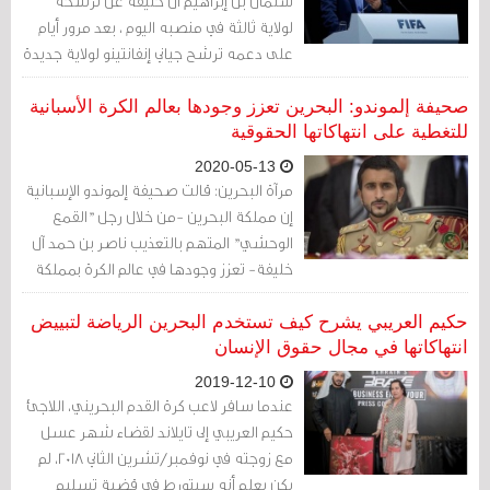
سلمان بن إبراهيم آل خليفة عن ترشحه
لولاية ثالثة في منصبه اليوم ، بعد مرور أيام
على دعمه ترشح جياني إنفانتينو لولاية جديدة
كرئيس للفيفا. وقال سلمان، الذي يتولى هذا
المنصب منذ العام 2013، أنّه سيترشح لولاية
صحيفة إلموندو: البحرين تعزز وجودها بعالم الكرة الأسبانية
جديدة في مؤتمر الاتحاد الآسيوي لكرة القدم
للتغطية على انتهاكاتها الحقوقية
في البحرين في فبراير/ شباط المقبل.
2020-05-13
مرآة البحرين: قالت صحيفة إلموندو الإسبانية
إن مملكة البحرين -من خلال رجل "القمع
الوحشي" المتهم بالتعذيب ناصر بن حمد آل
خليفة- تعزز وجودها في عالم الكرة بمملكة
إسبانيا للتغطية على الانتهاكات الحقوقية.
حكيم العريبي يشرح كيف تستخدم البحرين الرياضة لتبييض
انتهاكاتها في مجال حقوق الإنسان
2019-12-10
عندما سافر لاعب كرة القدم البحريني، اللاجئ
حكيم العريبي إلى تايلاند لقضاء شهر عسل
مع زوجته في نوفمبر/تشرين الثاني 2018، لم
يكن يعلم أنه سيتورط في قضية تسليم