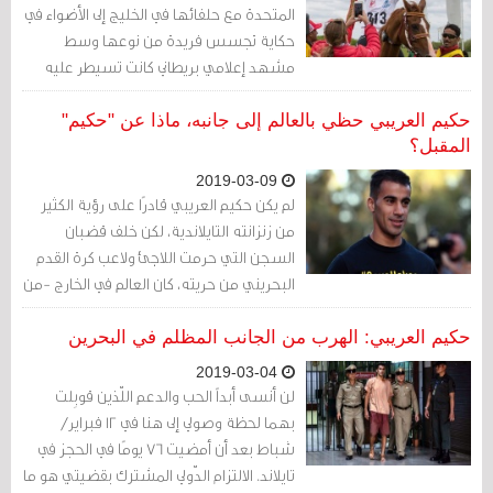
المتحدة مع حلفائها في الخليج إلى الأضواء في
حكاية تجسس فريدة من نوعها وسط
مشهد إعلامي بريطاني كانت تسيطر عليه
أخبار خروج بريطانيا من الاتحاد الأوروبي.
حكيم العريبي حظي بالعالم إلى جانبه، ماذا عن "حكيم"
المقبل؟
2019-03-09
لم يكن حكيم العريبي قادرًا على رؤية الكثير
من زنزانته التايلاندية، لكن خلف قضبان
السجن التي حرمت اللاجئ ولاعب كرة القدم
البحريني من حريته، كان العالم في الخارج -من
أجله- يتغير بطريقة لم يكن ممكنًا له أبدًا
تصورها.
حكيم العريبي: الهرب من الجانب المظلم في البحرين
2019-03-04
لن أنسى أبداً الحب والدعم اللّذين قوبِلت
بهما لحظة وصولي إلى هنا في 12 فبراير/
شباط بعد أن أمضيت 76 يومًا في الحجز في
تايلاند. الالتزام الدّولي المشترك بقضيتي هو ما