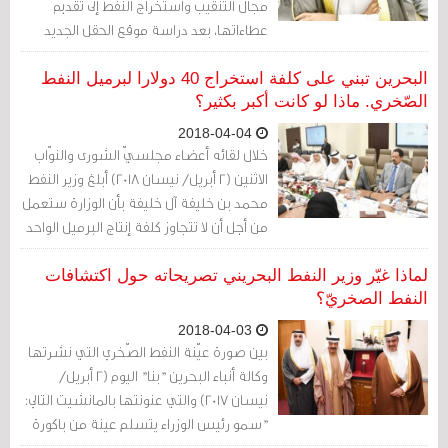
مجال التنقيب واستخراج النفط إلى تقديم
عطاءاتها، بعد دراسة موقع الحقل الجديد
وإجراء دراسات الجدوى الاقتصادية.
البحرين تبني على كلفة استخراج 40 دولارا لبرميل النفط
الصّخري. ماذا لو كانت أكبر بكثير؟
2018-04-04
خلال لقائه أعضاء مجلسيّ الشورى والنوّاب
الاثنين (2 أبريل/ نيسان 2018) أبلغ وزير النفط
محمد بن خليفة آل خليفة بأن الوزارة ستعمل
من أجل أن لا تتجاوز كلفة إنتاج البرميل الواحد
من النفط والغاز الصخريّيْن 40 دولاراً.
‏لماذا غيّر وزير النفط البحريني تصريحاته حول اكتشافات
النفط الصخريّ؟
2018-04-03
بين صورة عيّنة النفط الصّخري التي نشرتها
وكالة أنباء البحرين "بنا" اليوم (2 أبريل/
نيسان 2017) والتي عنونتها بالمانشيت التالي:
"سمو رئيس الوزراء يتسلم عينة من باكورة
إنتاج الاكتشاف النفطي‎"، وبين التاريخ الفعليّ