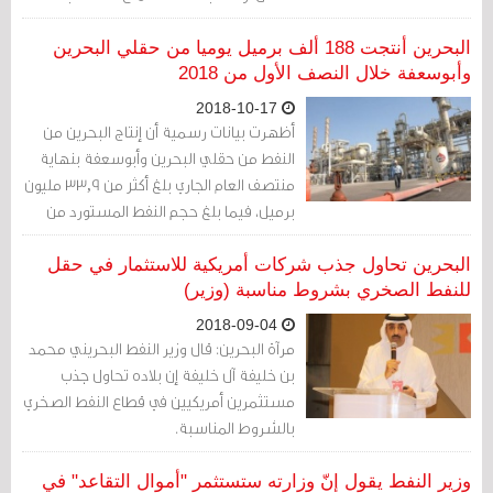
بالاستثمار في المشاريع النفطية داخل
مملكة البحرين
البحرين أنتجت 188 ألف برميل يوميا من حقلي البحرين
وأبوسعفة خلال النصف الأول من 2018
2018-10-17
أظهرت بيانات رسمية أن إنتاج البحرين من
النفط من حقلي البحرين وأبوسعفة بنهاية
منتصف العام الجاري بلغ أكثر من 33,9 مليون
برميل، فيما بلغ حجم النفط المستورد من
السعودية (عبارة عن منتجات نفطية) حوالي
38,915 مليون برميل خلال الفترة ذاتها، ما
البحرين تحاول جذب شركات أمريكية للاستثمار في حقل
يعني إنتاج البحرين من النفط والنفط
للنفط الصخري بشروط مناسبة (وزير)
المستورد بلغ 72,869 مليون برميل
2018-09-04
مرآة البحرين: قال وزير النفط البحريني محمد
بن خليفة آل خليفة إن بلاده تحاول جذب
مستثمرين أمريكيين في قطاع النفط الصخري
بالشروط المناسبة.
وزير النفط يقول إنّ وزارته ستستثمر "أموال التقاعد" في