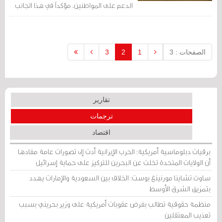
الدعم على المواطنين، مؤكداً في هذا الجانب
على ضرورة مراعاة ايصال الدعم للمواطنين
بحيث يتناسب مع دخل البحريني.
الصفحات : 3
1
2
3
تقارير
ترجمات
اقتصاد
برقيات دبلوماسية أمريكية: الحرب الإيرانية أدت إلى تصورات عامة مفادها
أن الولايات المتحدة تخلت عن البحرين للتركيز على حماية إسرائيل
ساوث تشاينا مورنينغ بوست: الخلاف بين السعودية والإمارات يهدد
بتمزيق الشرق الأوسط
منظمة حقوقية تطالب بفرض عقوبات أمريكية على وزير بحريني بسبب
تعذيب المعتقلين