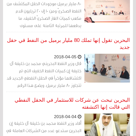
80 مليار برميل موجودات الحقل المكتشف من
النفط الصخريّ ومن 10 إلى 20 تريليون قدم
مكعب كميات الغاز الصخريّ الخفيف، ما
يدفعها للمرتبة الثامنة على مستوى
احتياطات النفط متقدمة على روسيا. هل
تمزح البحرين؟ ليس معلوماً بعد.
البحرين تقول إنها تملك 80 مليار برميل من النفط في حقل
جديد
2018-04-05
قال وزير النفط البحريني محمد بن خليفة آل
خليفة إن كميات النفط الخفيف التي تم
اكتشافها مؤخراً في الحقل النفطي الجديد قد
تتجاوز 80 مليار برميل. ويضع هذا الرقم
البحرين بين الدول العشر الأولى في الاحتياطات
النفطية.
البحرين تبحث عن شركات للاستثمار في الحقل النفطي
التي قالت إنها اكتشفته
2018-04-04
أفاد وزير النفط محمد بن خليفة آل خليفة إن
البحرين ستدعو عدد من الشركات العاملة في