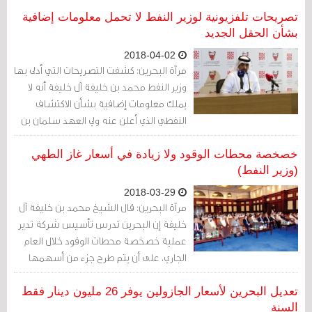
للكشف النفطيّ ما يزيد على ستّة أشهر من
تصريحات تلفزيونية لوزير النفط لا تحمل معلومات إضافية
الزّمان. إذ تحتوي الصورة أيضاً على شهادة
بشأن الحقل الجديد
شركة نفط البحرين "بابكو" المهداة مع قنّينة
2018-04-02
العيّنة الصخرية إلى رئيس الوزراء خليفة بن
مرآة البحرين: كشفت التصريحات التي أدلى بها
سلمان آل خليفة والّتي كتب فوقها "عيّنة من
وزير النفط محمد بن خليفة آل خليفة أنه لا
حقل البحرين المكتشف في سبتمبر 2017".
يملك معلومات إضافية بشأن الاكتشاف
النفطي الذي أعلن عنه ولي العهد سلمان بن
حمد آل خليفة أمس الأحد.
خصخصة محطات الوقود ولا زيادة في أسعار غاز الطهي
(وزير النفط)
2018-03-29
مرآة البحرين: قال الشيخ محمد بن خليفة آل
خليفة إن البحرين تدرس تأسيس شركة تدير
عملية خصخصة محطات الوقود خلال العام
الجاري، على أن يتم طرح جزء من أسهمها
للاكتتاب العام والإدراج في البورصة.
تعديل البحرين لأسعار الجازولين يوفر 26 مليون دينار فقط
السنة