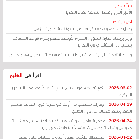
مرآة البحرين
الأمير أندرو وغسل سمعة نظام البحرين
أحمد رضي
رحيل جسدي، وولادة فكرية: نصر الله وثقافة تجاوزت الزمن
وزير بريطاني سابق لشؤون الشرق الأوسط متهم بخرق قواعد الشفافية
بسبب دور استشاري في البحرين
وسط انتقادات للزيارة .. ملك بريطانيا يستضيف ملك البحرين في وندسور
اقرأ في
الخليج
الكويت: الحاج موسى المسري شهيداً مظلومًا بالسجن
2026-06-02
المركزي
الإمارات تنسحب من أوبك في ضربة قوية لتحالف منتجي
2026-04-29
النفط وسط خلافات بين دول الخليج
محكمة «أمن الدولة» في الكويت: الامتناع عن معاقبة 109
2026-04-24
مدونين وتبرئة 9 وحبس 18 متهماً بالتعاطف مع إيران
استهداف طائفي بغطاء أمني .. انتقادات حادة لملف
2026-04-22