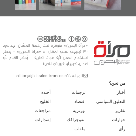
«مرآة البحرين» متوفرة تحت رخصة المشاع الإبداعي،
3.0 (يتوجب نسب المقال الى «مراة البحرين» - يحظر
استخدام العمل لأية غايات تجارية - يُحظر القيام بأي
تعديل، تحوير أو تغيير في النص)
للمراسلات: editor [at] bahrainmirror.com
من نحن؟
أخبار
ترجمات
أجندة
التعليق السياسي
اقتصاد
الخليج
تقارير
بورتريه
مراجعات
حوارات
انفوجرافك
إصدارات
رأي
ملفات