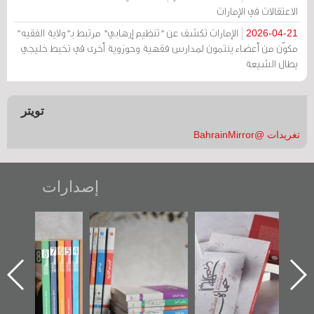
الاعتقالات في الإمارات
الإمارات تكشف عن "تنظيم إرهابي" مرتبط بـ"ولاية الفقيه"
2026-04-21
مكوّن من أعضاء ينتمون لمدارس فقهية وحوزوية أخرى في تخبط خليجي
يطال الشيعة
تويتر
تغريدات @BahrainMirror
إصدارات
:
تصنيف موضوعي
"مرآة البحرين"
«وطن عكر» رواي
للوثائق البريطانية
تصدر حصاد
جديدة لمعتقل
يقدمه «مركز أوال»
الساحات 2019
عسكري تصدر ع
في سلسلة من 5
«مرآة البحرين»
كتب
ق