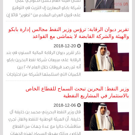
لسان أمينه العام حسن الحلواجي عمال
شركة بابكو المعارين إلى التريث في التوقيع
على قبول العرض المقدم من "تطوير" قائلا إن
اتصالا تم مع وزارة العمل والنقابة بهذا
الخصوص
تقرير ديوان الرقابة: ترؤس وزير النفط مجالس إدارة بابكو
والهيئة والشركة القابضة لا يتماشى مع القواعد
2018-12-20
ذكر تقرير ديوان الرقابة المالية السنوي في بند
الرقابة على مبيعات شركة نفط البحرين بابكو
أنه تم رصد فروقات خلال العام 2017 بين
الكميات التي استلمتها الشركة من احتياجات
المصفاة من النفط الخام من شركة أرامكو
والكميات المسجلة في الفواتير بلغت 0.84 %،
وزير النفط: البحرين تبحث السماح للقطاع الخاص
وهي تتجاوز النسبة التراكمية المسموح بها
بالاستثمار في المشاريع النفطية
للفروقات خلال السنة المحددة بمقدار 0.5 %
2018-12-06
قال وزير النفط البحريني محمد بن خليفة آل
خليفة، أن الهيئة الوطنية للنفط والغاز، تجري
مناقشات حاليا مع عدة جهات من القطاع
الخاص، وذلك بهدف السماح لهذه الجهات