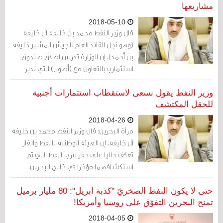
مشاريعها
2018-05-10
قال وزير النفط محمد بن خليفة آل خليفة
(وهو نجل القائد العام للجيش المشير خليفة
بن أحمد)، إن الوزارة تدرس إطلاق صندوق
استثماري بالتعاون مع (أصول) التي تدير
محفظة الهيئة العامة للتأمين الاجتماعي،
للاستثمار في مشاريع القطاع النفطي بالبلاد.
وزير النفط يقول نسعى لاستقطاب استثمارات أجنبية
للحقل المكتشف
2018-04-26
مرآة البحرين: قال وزير النفط محمد بن خليفة
آل خليفة، إن الهيئة الوطنية للنفط والغاز
تعكف حاليا على حفر بئري النفط التي تم
استكشافهما مؤخرا في خليج البحرين.
حتى لا يكون النفط الصخريّ "كذبة ابريل": 80 مليار برميل
تمنح البحرين التفوّق على روسيا وأمريكا!
2018-04-05