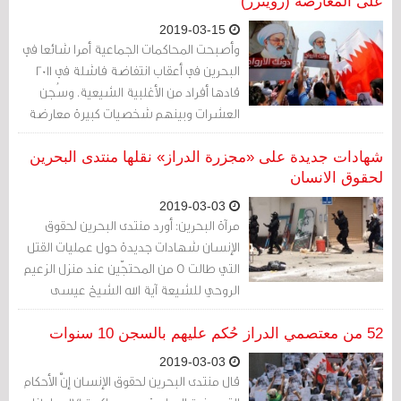
على المعارضة (رويترز)
2019-03-15
وأصبحت المحاكمات الجماعية أمرا شائعا في
البحرين في أعقاب انتفاضة فاشلة في 2011
قادها أفراد من الأغلبية الشيعية. وسُجن
العشرات وبينهم شخصيات كبيرة معارضة
ونشطاء حقوقيون. وفر كثيرون آخرون خارج
البلاد.
شهادات جديدة على «مجزرة الدراز» نقلها منتدى البحرين
لحقوق الانسان
2019-03-03
مرآة البحرين: أورد منتدى البحرين لحقوق
الإنسان شهادات جديدة حول عمليات القتل
التي طالت 5 من المحتجّين عند منزل الزعيم
الروحي للشيعة آية الله الشيخ عيسى
قاسم، خلال اقتحام الدراز مايو/أيار 2017، وما
جرى من جرائم أخرى.
52 من معتصمي الدراز حُكم عليهم بالسجن 10 سنوات
2019-03-03
قال منتدى البحرين لحقوق الإنسان إنَّ الأحكام