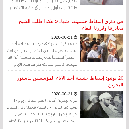
بالدراز خلال الفترة (20 يونيو 2016 / 23 مايو
2017)"، وهو أول إصدار يوثق ذاكرة الاعتصام
الذي شهدته الدراز من 20 يونيو / حزيران 2016،
وحتى 23 مايو / أيار 2017.
في ذكرى إسقاط جنسيته.. شهادة: هكذا طلب الشيخ
مغادرتنا وقررنا البقاء
2020-06-21
هذه ذاكرة محفوظة، جزء من شهادة أحد
الشباب المرابطين في اعتصام الدراز الذي امتد
11 شهراً احتجاجاً على إسقاط جنسية آية الله
عيسى قاسم، تُصادف ذكراها هذه الأيام،
يرويها لنا والتلقيات الأولى للقرار الممعن في
الجور والاستبداد، وأحداث اليوم الأول كما
20 يونيو: إسقاط جنسية أحد الآباء المؤسسين لدستور
عاشها الناس حول بيت الشيخ.
البحرين
2020-06-21
مرآة البحرين (خاص) نعم، لقد كان يوم 20
يونيو في العام 2016، لحظة فاصلة، كان النظام
حينها يحاول تتويج سنوات حفلات القمع
الوحشي المستمرة منذ 16 مارس 2011 بقطف
رأس القيادة الكبرى للطائفة الشيعية في