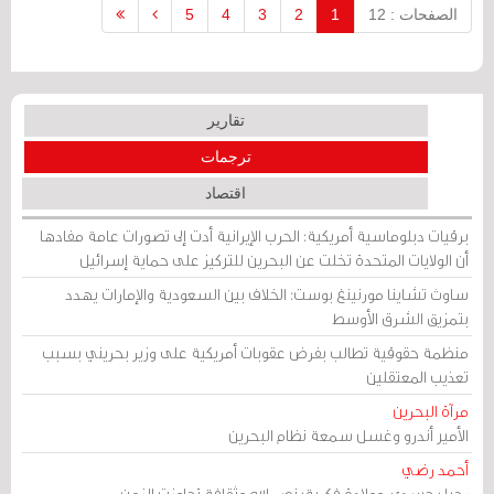
خمسة أمتار.
الصفحات : 12
1
2
3
4
5
تقارير
ترجمات
اقتصاد
برقيات دبلوماسية أمريكية: الحرب الإيرانية أدت إلى تصورات عامة مفادها
أن الولايات المتحدة تخلت عن البحرين للتركيز على حماية إسرائيل
ساوث تشاينا مورنينغ بوست: الخلاف بين السعودية والإمارات يهدد
بتمزيق الشرق الأوسط
منظمة حقوقية تطالب بفرض عقوبات أمريكية على وزير بحريني بسبب
تعذيب المعتقلين
مرآة البحرين
الأمير أندرو وغسل سمعة نظام البحرين
أحمد رضي
رحيل جسدي، وولادة فكرية: نصر الله وثقافة تجاوزت الزمن