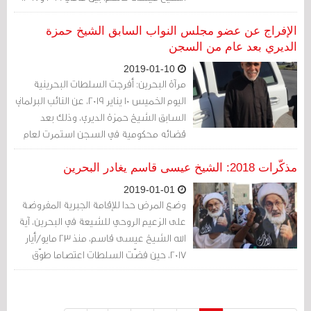
الإفراج عن عضو مجلس النواب السابق الشيخ حمزة
الديري بعد عام من السجن
2019-01-10
مرآة البحرين: أفرجت السلطات البحرينية
اليوم الخميس 10 يناير 2019، عن النائب البرلماني
السابق الشيخ حمزة الديري، وذلك بعد
قضائه محكومية في السجن استمرت لعام
كامل.
مذكّرات 2018: الشيخ عيسى قاسم يغادر البحرين
2019-01-01
وضع المرض حدا للإقامة الجبرية المفروضة
على الزعيم الروحي للشيعة في البحرين، آية
الله الشيخ عيسى قاسم، منذ 23 مايو/أيار
2017، حين فضّت السلطات اعتصاما طوّق
منزله حوالي العام، في عملية راح ضحيتها 5
شهداء، كشفت جهات في المعارضة أنهم
تعرضوا لإطلاق نار من مسافة لا تتعدى