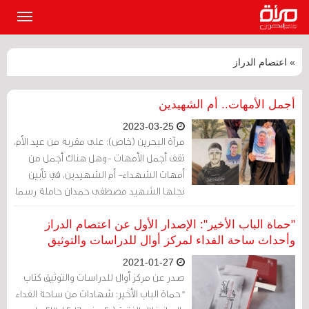
القائمة
الرئيسي
» اعتصام الدراز
أجمل الأمهات.. أم الشهيدين
2023-03-25
مرآة البحرين (خاص): على مقربة من عيد الأم،
تقف أجمل الأمهات -وهل هناك أجمل من
أمهات الشهداء- أم الشهيدين، في تأبين
نجلها الشهيد مصطفى حمدان حاملة رسما
له يجمعه برسم من فدّاه عملا لا قولًا بروحه
ودمه، صورة آية الله الشيخ عيسى قاسم.
"حماة الباب الأخير": الإصدار الأول عن اعتصام الدراز
وأحداث ساحة الفداء لمركز أوال للدراسات والتوثيق
2021-01-27
صدر عن مركز أوال للدراسات والتوثيق كتاب
"حماة الباب الأخير: شهادات من ساحة الفداء