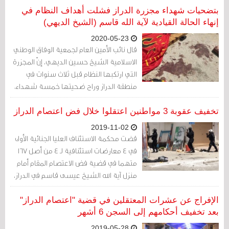
البلاد: آية الله الشيخ عيسى قاسم هو
بتضحيات شهداء مجزرة الدراز فشلت أهداف النظام في
الهدف.
إنهاء الحالة القيادية لآية الله قاسم (الشيخ الديهي)
2020-05-23
قال نائب الأمين العام لجمعية الوفاق الوطني
الاسلامية الشيخ حسين الديهي، إنّ المجزرة
التي ارتكبها النظام قبل ثلاث سنوات في
منطقة الدراز وراح ضحيتها خمسة شهداء،
كان الغرض منها «إنهاء الحالة القيادية
لسماحة آية الله الشيخ عيسى أحمد قاسم
تخفيف عقوبة 3 مواطنين اعتقلوا خلال فض اعتصام الدراز
التي حظيت بإجماع داخلي وخارجي قل نظيره
2019-11-02
في حركتنا السياسية؛والنتيجة كانت فشلا
قضت محكمة الاستئناف العليا الجنائية الأولى
ذريعا للأهداف السياسية للنظام».
في 4 معارضات استئنافية لـ 4 من أصل 167
متهما في قضية فض الاعتصام المقام أمام
منزل آية الله الشيخ عيسى قاسم في الدراز،
حيث قبلت 3 معارضات شكلاً ورفضت قبول
المعارضة الرابعة
الإفراج عن عشرات المعتقلين في قضية "اعتصام الدراز"
بعد تخفيف أحكامهم إلى السجن 6 أشهر
2019-05-28