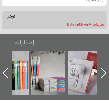
تويتر
تغريدات @BahrainMirror
إصدارات
"حماة الباب الأخير":
تصنيف موضوعي
"مرآة البحرين"
الإصدار الأول عن
للوثائق البريطانية
تصدر حصاد
اعتصام الدراز
يقدمه «مركز أوال»
الساحات 2019
وأحداث ساحة
في سلسلة من 5
الفداء لمركز أوال
كتب
للدراسات والتوثيق