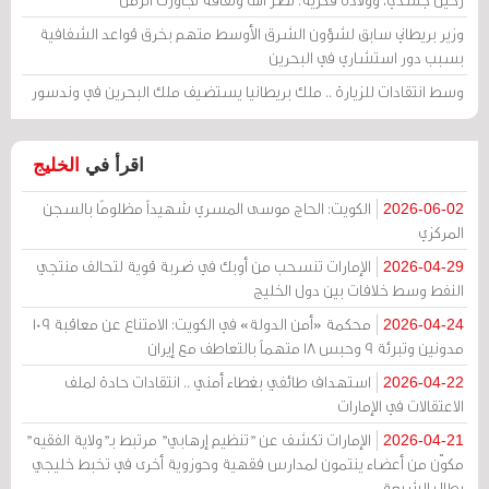
وزير بريطاني سابق لشؤون الشرق الأوسط متهم بخرق قواعد الشفافية
بسبب دور استشاري في البحرين
وسط انتقادات للزيارة .. ملك بريطانيا يستضيف ملك البحرين في وندسور
اقرأ في
الخليج
الكويت: الحاج موسى المسري شهيداً مظلومًا بالسجن
2026-06-02
المركزي
الإمارات تنسحب من أوبك في ضربة قوية لتحالف منتجي
2026-04-29
النفط وسط خلافات بين دول الخليج
محكمة «أمن الدولة» في الكويت: الامتناع عن معاقبة 109
2026-04-24
مدونين وتبرئة 9 وحبس 18 متهماً بالتعاطف مع إيران
استهداف طائفي بغطاء أمني .. انتقادات حادة لملف
2026-04-22
الاعتقالات في الإمارات
الإمارات تكشف عن "تنظيم إرهابي" مرتبط بـ"ولاية الفقيه"
2026-04-21
مكوّن من أعضاء ينتمون لمدارس فقهية وحوزوية أخرى في تخبط خليجي
يطال الشيعة