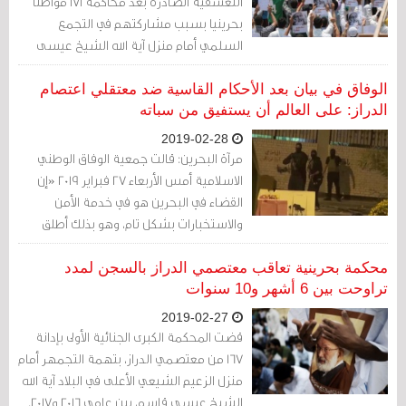
التعسفية الصادرة بعد محاكمة 171 مواطنا
بحرينيا بسبب مشاركتهم في التجمع
السلمي أمام منزل آية الله الشيخ عيسى
قاسم هي أحكام استندت على تحريات باطلة
الوفاق في بيان بعد الأحكام القاسية ضد معتقلي اعتصام
الدراز: على العالم أن يستفيق من سباته
2019-02-28
مرآة البحرين: قالت جمعية الوفاق الوطني
الاسلامية أمس الأربعاء 27 فبراير 2019 «إن
القضاء في البحرين هو في خدمة الأمن
والاستخبارات بشكل تام، وهو بذلك أطلق
أحكامه على معتقلي ميدان الفداء فيما لم
يتحرك لمحاكمة القتلة والمجرمين الذين قتلوا
محكمة بحرينية تعاقب معتصمي الدراز بالسجن لمدد
خمسة مواطنين أبرياء عزل ومزقوهم
تراوحت بين 6 أشهر و10 سنوات
بالرصاص الحي بدم بارد في الحادثة نفسها».
2019-02-27
قضت المحكمة الكبرى الجنائية الأولى بإدانة
167 من معتصمي الدراز، بتهمة التجمهر أمام
منزل الزعيم الشيعي الأعلى في البلاد آية الله
الشيخ عيسى قاسم، بين عامي 2016 و2017.