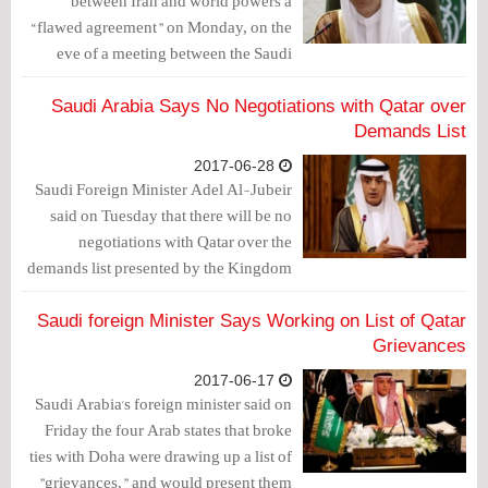
between Iran and world powers a
“flawed agreement” on Monday, on the
eve of a meeting between the Saudi
crown prince and U.S. President Donald
Trump who have both been highly
Saudi Arabia Says No Negotiations with Qatar over
critical of Iran.
Demands List
2017-06-28
Saudi Foreign Minister Adel Al-Jubeir
said on Tuesday that there will be no
negotiations with Qatar over the
demands list presented by the Kingdom
and the 3 other Arab States, Al-
Ekhbariya TV reported.
Saudi foreign Minister Says Working on List of Qatar
Grievances
2017-06-17
Saudi Arabia's foreign minister said on
Friday the four Arab states that broke
ties with Doha were drawing up a list of
"grievances," and would present them