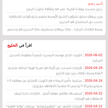
أحمد رضي
رحيل جسدي، وولادة فكرية: نصر الله وثقافة تجاوزت الزمن
وزير بريطاني سابق لشؤون الشرق الأوسط متهم بخرق قواعد الشفافية
بسبب دور استشاري في البحرين
وسط انتقادات للزيارة .. ملك بريطانيا يستضيف ملك البحرين في وندسور
اقرأ في
الخليج
الكويت: الحاج موسى المسري شهيداً مظلومًا بالسجن
2026-06-02
المركزي
الإمارات تنسحب من أوبك في ضربة قوية لتحالف منتجي
2026-04-29
النفط وسط خلافات بين دول الخليج
محكمة «أمن الدولة» في الكويت: الامتناع عن معاقبة 109
2026-04-24
مدونين وتبرئة 9 وحبس 18 متهماً بالتعاطف مع إيران
استهداف طائفي بغطاء أمني .. انتقادات حادة لملف
2026-04-22
الاعتقالات في الإمارات
الإمارات تكشف عن "تنظيم إرهابي" مرتبط بـ"ولاية الفقيه"
2026-04-21