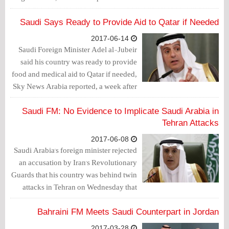
soon, warning that Qatar could not fund
extremism and remain on good terms
Saudi Says Ready to Provide Aid to Qatar if Needed
with neighboring states.
2017-06-14
Saudi Foreign Minister Adel al-Jubeir
said his country was ready to provide
food and medical aid to Qatar if needed,
Sky News Arabia reported, a week after
Riyadh and other Arab capitals cut ties
with their Gulf neighbor.
Saudi FM: No Evidence to Implicate Saudi Arabia in
Tehran Attacks
2017-06-08
Saudi Arabia's foreign minister rejected
an accusation by Iran's Revolutionary
Guards that his country was behind twin
attacks in Tehran on Wednesday that
killed at least 12 people.
Bahraini FM Meets Saudi Counterpart in Jordan
2017-03-28