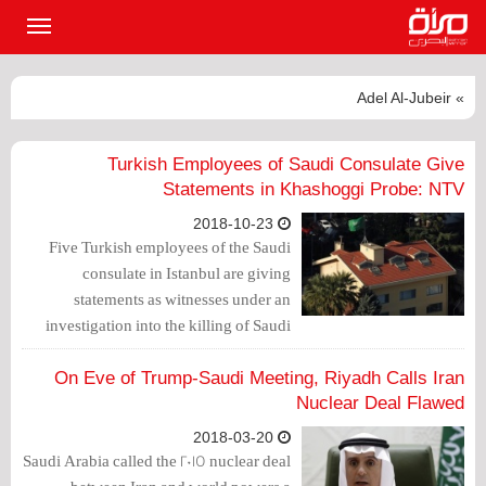
القائمة
الرئيسي
» Adel Al-Jubeir
Turkish Employees of Saudi Consulate Give
Statements in Khashoggi Probe: NTV
2018-10-23
Five Turkish employees of the Saudi
consulate in Istanbul are giving
statements as witnesses under an
investigation into the killing of Saudi
journalist Jamal Khashoggi, Turkish
broadcaster NTV said on Monday.
On Eve of Trump-Saudi Meeting, Riyadh Calls Iran
Nuclear Deal Flawed
2018-03-20
Saudi Arabia called the 2015 nuclear deal