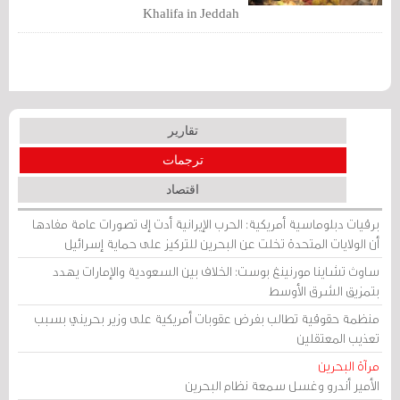
Khalifa in Jeddah
تقارير
ترجمات
اقتصاد
برقيات دبلوماسية أمريكية: الحرب الإيرانية أدت إلى تصورات عامة مفادها
أن الولايات المتحدة تخلت عن البحرين للتركيز على حماية إسرائيل
ساوث تشاينا مورنينغ بوست: الخلاف بين السعودية والإمارات يهدد
بتمزيق الشرق الأوسط
منظمة حقوقية تطالب بفرض عقوبات أمريكية على وزير بحريني بسبب
تعذيب المعتقلين
مرآة البحرين
الأمير أندرو وغسل سمعة نظام البحرين