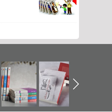
"حماة الباب الأخير":
تصنيف موضوعي
"مرآة البحرين"
الإصدار الأول عن
للوثائق البريطانية
تصدر حصاد
اعتصام الدراز
يقدمه «مركز أوال»
الساحات 2019
وأحداث ساحة
في سلسلة من 5
الفداء لمركز أوال
كتب
للدراسات والتوثيق