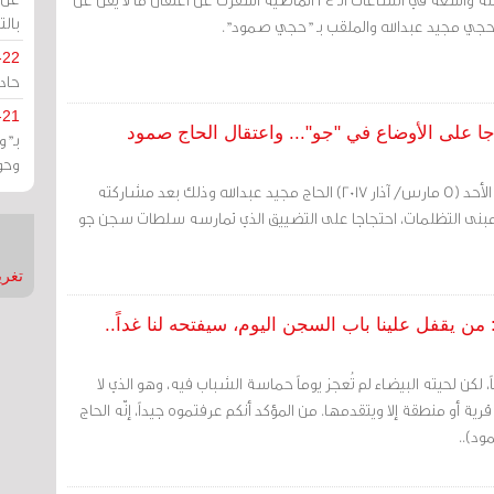
بالت
-22
حادة
-21
ا على الأوضاع في "جو"... واعتقال الحاج صمود
بـ"
وحو
أوقفت السلطات البحرينية الأحد (5 مارس/ آذار 2017) الحاج مجيد عبدالله وذلك بعد مشاركته
مبنى التظلمات، احتجاجا على التضييق الذي تمارسه سلطات سجن جو
تغريدات
لبحرين: عمره 66 عاماً، لكن لحيته البيضاء لم تُعجز يوماً حماسة الشباب فيه، وهو الذي لا
ة أو منطقة إلا ويتقدمها. من المؤكد أنكم عرفتموه جيداً، إنّه الحاج
ود)..