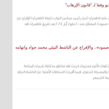
 وفقا لـ "قانون الإرهاب"
 علي الظهراني (نجل رئيس مجلس النواب خليفة الظهراني) الإفراج عن
الحاج مجيد المعروف (حجي صمود)، المعتقل منذ 20 مايو/ أيار 2024 بعد تفريق تظاهرات في
ود».. والإفراج عن الناشط البيئي محمد جواد واتهامه
ت قوات الأمن مسيرات خرجت في مناطق مختلفة شملت المنامة
والمسيلة للدموع.، فيما أفرجت السلطات الأمنية عن الناشط البيئي
ة التجمهر.