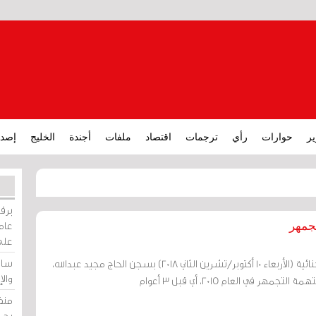
ير
حوارات
رأي
ترجمات
اقتصاد
ملفات
أجندة
الخليج
إصدا
برقي
عامة
على
ساو
قضت المحكمة الصغرى الجنائية (الأربعاء 10 أكتوبر/تشرين الثاني 2018) بسجن الحاج مجيد عبدالله،
وال
هر في العام 2015، أي قبل 3 أعوام
منظ
بحر