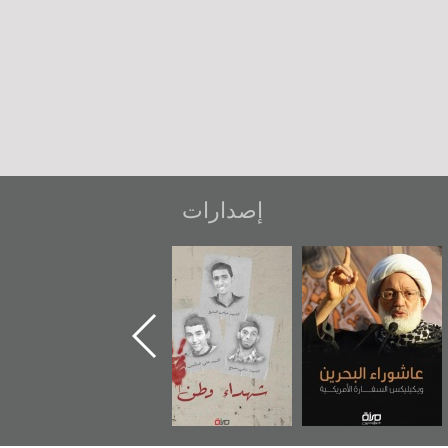
إصدارات
شهداء وطن
«جَوْ»: رواية
دعوة للضحك
المعتقل جهاد