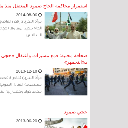
استمرار محاكمة الحاج صمود المعتقل منذ مايو
2014-08-06
مرآة البحرين: رفض القاضي
السنابس.
صحافة محلية: قمع مسيرات واعتقال «حجي صم
بـ«التجمهر»
2013-12-18
مرآة البحرين (خاص): قمع
مستخدمة القنابل الصوتية 
محمد جواد وجهت إليه تهم
حجي صمود
2013-06-20