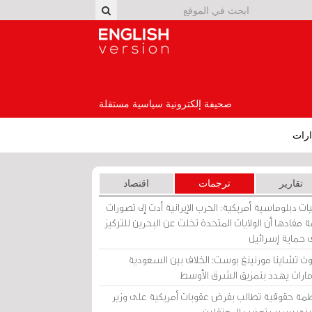
English Version
صحيفة إلكترونية سياسية مستقلة
رات
تقارير
ترجمات
اقتصاد
ات دبلوماسية أمريكية: الحرب الإيرانية أدت إلى تصورات
 مفادها أن الولايات المتحدة تخلت عن البحرين للتركيز
 حماية إسرائيل
ث تشاينا مورنينغ بوست: الخلاف بين السعودية
إمارات يهدد بتمزيق الشرق الأوسط
مة حقوقية تطالب بفرض عقوبات أمريكية على وزير
يني بسبب تعذيب المعتقلين