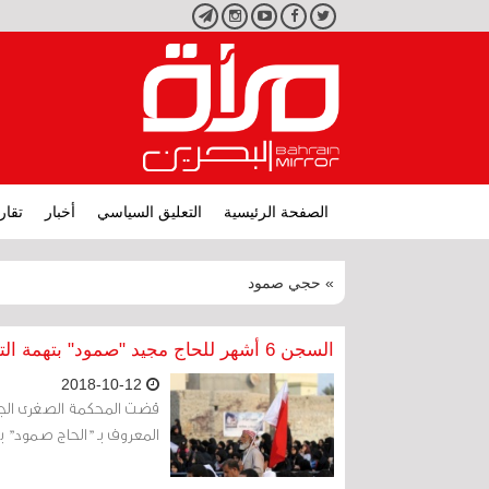
تويتر
فيسبوك
يوتيوب
انستجرام
تليجرام
الصفحة الرئيسية
التعليق السياسي
أخبار
تقار
» حجي صمود
السجن 6 أشهر للحاج مجيد "صمود" بتهمة التجمهر
2018-10-12
المعروف بـ "الحاج صمود" بتهمة التجم