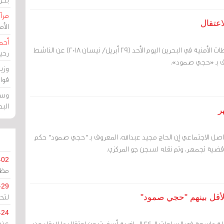
مرآة
اعتقال
الأ
أحم
مرآة البحرين: أفرجت السلطات الأمنية في البحرين اليوم الأحد (29 أبريل/ نيسان 2018) عن الناشط
رحي
وف بـ «حجي صمود».
وزي
قوا
وسط
الب
صل الاجتماعي إن الحاج مجيد عبدالله، المعروف بـ "حجي صمود" حكم
-02
مظل
-29
لتح
-24
شنت السلطات الأمنية حملة واسعة في الساعات الـ 24 الماضية أسفرت عن اعتقال ما لا يقل عن