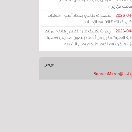
عاطف مع إيران
استهداف طائفي بغطاء أمني .. انتقادات
2026-04
 لملف الاعتقالات في الإمارات
الإمارات تكشف عن "تنظيم إرهابي" مرتبط
2026-04
ولاية الفقيه" مكوّن من أعضاء ينتمون لمدارس فقهية
زوية أخرى في تخبط خليجي يطال الشيعة
تويتر
 @BahrainMirror