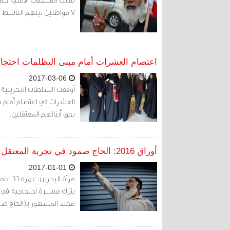
7 مواطنين بينهم الناشط حجي مجيد عبدالله والملقب بـ "حجي صمود".
اعتصام العشرات أمام مبنى التظلمات احتجاج
2017-03-06
العشرات في اعتصام أمام 
بحق أبنائهم المعتقلين.
أوراق 2016: الحاج صمود في تجربة المعتقل: من يقفل علينا باب السجن اليوم، سيفتحه لنا غداً..
2017-01-01
مرآة ا
يترك مسيرة احتجاجية في قري
مجيد المشهور بـ(الحاج صم