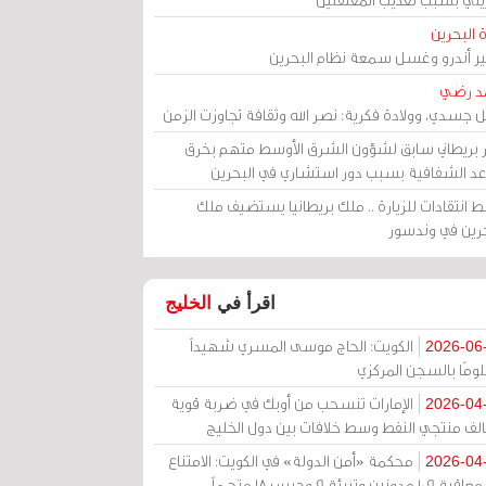
 البحرين
مير أندرو وغسل سمعة نظام البحرين
د رضي
ل جسدي، وولادة فكرية: نصر الله وثقافة تجاوزت الزمن
ر بريطاني سابق لشؤون الشرق الأوسط متهم بخرق
عد الشفافية بسبب دور استشاري في البحرين
 انتقادات للزيارة .. ملك بريطانيا يستضيف ملك
حرين في وندسور
اقرأ في
الخليج
الكويت: الحاج موسى المسري شهيداً
2026-06
ومًا بالسجن المركزي
الإمارات تنسحب من أوبك في ضربة قوية
2026-04
الف منتجي النفط وسط خلافات بين دول الخليج
محكمة «أمن الدولة» في الكويت: الامتناع
2026-04
عن معاقبة 109 مدونين وتبرئة 9 وحبس 18 متهماً