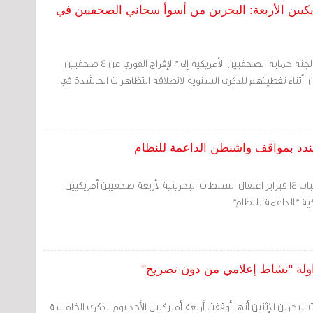
يكيين الأربعة: البحرين من أسوأ سجاني الصحفيين في
مرآة البحرين (خاص): دعت لجنة حماية الصحفيين الأمريكية إلى "الإفراج الفوري عن 4 صحفيين
ن، أثناء تغطيتهم للذكرى السنوية لانطلاقة التظاهرات الحاشدة في
ويندد بمواقف واشنطن الداعمة للنظام
مرآة البحرين: دان ائتلاف شباب 14 فبراير اعتقال السلطات البحرينية لأربعة صحفيين أمريكيين،
يكية "الداعمة للنظام".
زاولة "نشاط إعلامي من دون تصريح"
 البحرين الإثنين أنها أوقفت أربعة أميركيين الأحد يوم الذكرى الخامسة