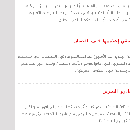
 الفريق الصحفي يثير الفرح، فإنّ الكثير من البحرينيين لا يزالون خلف
القضبان في البحرين. ومن بين سجناء الرأي الكثيرين، يقبع 10 صحفيين بحرينيين على الأقل في
ي أنّهم احتجّوا على الحكم الملكي المطلق.
تبقي إعلامييها خلف القضبان
ن البحرين هذا الأسبوع بعد اعتقالهم من قبل السّلطات التي اتهمتهم
 المخربين الذين كانوا يقومون بأعمال شغب". وشغل خبر اعتقالهم
ت بسرعة انتباه الحكومة الأمريكية.
دروا البحرين
 عائلات الصحفية الأمريكية وأفراد طاقم التصوير المرافق لها والذين
الاشتراك في تجمهر غير مشروع إنهم غادروا البلاد بعد الإفراج عنهم