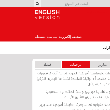
English Version
صحيفة إلكترونية سياسية مستقلة
رات
تقارير
ترجمات
اقتصاد
ات دبلوماسية أمريكية: الحرب الإيرانية أدت إلى تصورات
 مفادها أن الولايات المتحدة تخلت عن البحرين للتركيز
 حماية إسرائيل
ث تشاينا مورنينغ بوست: الخلاف بين السعودية
إمارات يهدد بتمزيق الشرق الأوسط
مة حقوقية تطالب بفرض عقوبات أمريكية على وزير
يني بسبب تعذيب المعتقلين