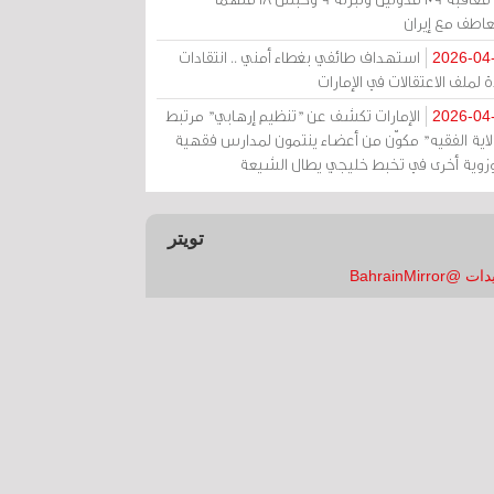
عاطف مع إيران
استهداف طائفي بغطاء أمني .. انتقادات
2026-04
 لملف الاعتقالات في الإمارات
الإمارات تكشف عن "تنظيم إرهابي" مرتبط
2026-04
ولاية الفقيه" مكوّن من أعضاء ينتمون لمدارس فقهية
زوية أخرى في تخبط خليجي يطال الشيعة
تويتر
 @BahrainMirror