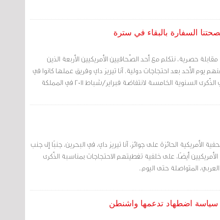
نصحتنا السفارة بالبقاء في سترة
مقابلة حصرية، نتكلم مع أحد الصّحافيين الأمريكيين الأربعة الذين
عنهم يوم الأحد بعد احتجاجات دولية. آنا تيريز داي وفريق عملها كانوا في
البحرين خلال الاحتجاجات في الذّكرى السنوية الخامسة لانتفاضة فبراير/شباط 2011 في المملكة
ية الأمريكية الحائزة على جوائز، آنا تيريز داي، في البحرين، جنبًا إلى جنب
الأمريكيين أيضًا، على خلفية تغطيتهم الاحتجاجات بمناسبة الذّكرى
العربي، المتواصلة حتى اليوم..
ف سياسة اضطهاد تدعمها واشنطن