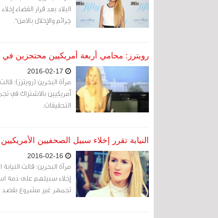
البلاد بعد قرار القضاء إخ
جرائم والإخلال بالامن".
رويترز: محامي أربعة أمريكيين محتجزين في ال
2016-02-17
مرآة البحرين (رويترز): قالت
أمريكيين بالاشتراك في ت
التحقيقات.
النيابة تقرر إخلاء سبيل الصحفيين الأمريكيي
2016-02-16
مرآة البحرين: قالت النيابة
إخلاء سبيلهم على ذمة است
تجمهر غير مشروع بقصد ارتك