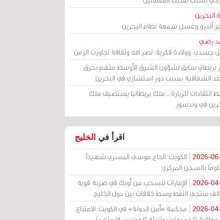
 البحرين
مير أندرو وغسل سمعة نظام البحرين
د رضي
ل جسدي، وولادة فكرية: نصر الله وثقافة تجاوزت الزمن
ر بريطاني سابق لشؤون الشرق الأوسط متهم بخرق
عد الشفافية بسبب دور استشاري في البحرين
 انتقادات للزيارة .. ملك بريطانيا يستضيف ملك
حرين في وندسور
اقرأ في
الخليج
الكويت: الحاج موسى المسري شهيداً
2026-06
ومًا بالسجن المركزي
الإمارات تنسحب من أوبك في ضربة قوية
2026-04
الف منتجي النفط وسط خلافات بين دول الخليج
محكمة «أمن الدولة» في الكويت: الامتناع
2026-04
عن معاقبة 109 مدونين وتبرئة 9 وحبس 18 متهماً