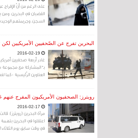
على الرغم من أنّ الإفراج عن
السجن، وجريمتهم الوحيدة ه
البحرين تفرج عن الصّحفيين الأمريكيين لكن 
2016-02-19
غادر أربعة صحفيين أمريكيي
بـ"المشاركة مع مجموعة من
العناوين الرّئيسية -كما لف
رويترز: الصحفيون الأمريكيون المفرج عنهم غا
2016-02-17
مرآة البحرين (رويترز): قالت
اعتقلوا في البحرين بتهمة 
في وقت سابق يوم الثلاثاء 16 فبراير/شباط 2016.