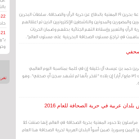
بالت
مرآة البحرين: طالبت مجموعة بحرين 19 المعنية بالدفاع عن حرية الرأي والصحافة، سلطات البحرين
-22
يين والمصورين والمدونين والناشطين الإلكترونيين الذين تم اعتقالهم
حادة
 الرأي والتعبير وإسقاط التهم الجنائية بحقهم وضمان الحريات
-21
ال ساهمت في تراجع مستوى الصحافة البحرينية على مستوى العالم".
بـ"
وحو
 صحفي
حرين حمد بن عيسى آل خليفة إن في كلمة بمناسبة اليوم العالمي
لحرية الصحافة الذي يصادف (3 مايو/ أيار) إن بلاده "تفخر بأنها لم تشهد سجن أي صحفي"، وهو
تغريدات
.
دان عربية في حرية الصحافة للعام 2016
مراسلون بلا حدود المعنية بحرية الصحافة في العالم، إنها صنفت كلا
ا، اليمن وسوريا، ضمن أسوأ البلدان العربية لحرية الصحافة هذا العام.