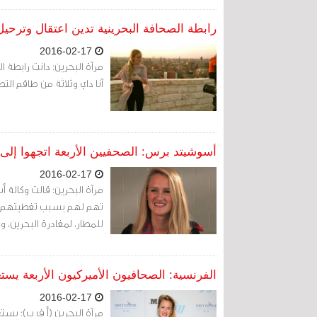
رابطة الصحافة البحرينية تدين اعتقال وترحيل 
2016-02-17
مرآة البحرين: دانت رابطة ا
آنا داي وثلاثة من طاقم الت
أسوشيتد برس: الصحفيين الأربعة اتجهوا إلى ا
2016-02-17
مرآة البحرين: قالت وكالة أ
تهم لهم بسبب تغطيتهم لأح
للمطار، لمغادرة البحرين، و
الفرنسية: الصحافيون الأميركيون الأربعة يست
2016-02-17
مرآة البحرين (أ ف ب): يستعد