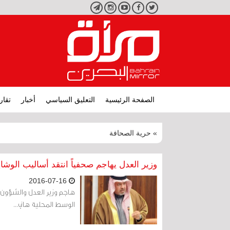
تويتر
فيسبوك
يوتيوب
انستجرام
تليجرام
الصفحة الرئيسية
التعليق السياسي
أخبار
تقار
» حرية الصحافة
وزير العدل يهاجم صحفياً انتقد أساليب الوشاي
2016-07-16
هاجم وزير العدل والشؤون 
الوسط المحلية هاني...