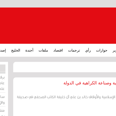
ير
حوارات
رأي
ترجمات
اقتصاد
ملفات
أجندة
الخليج
إصدا
برقي
عامة
ة وصناعة الكراهية في الدولة
على
ساو
الإسلامية والأوقاف خالد بن علي آل خليفة الكاتب الصحفي في صحيفة
وال
منظ
بحر