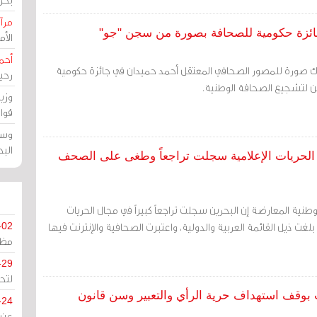
مرآة
جائزة حكومية للصحافة بصورة من سجن "جو"
الأ
أحم
رك صورة للمصور الصحافي المعتقل أحمد حميدان في جائزة حكومية
رحي
ين لتشجيع الصحافة الوطنية.
وزي
قوا
وسط
الب
 الحريات الإعلامية سجلت تراجعاً وطغى على الصحف
لوطنية المعارضة إن البحرين سجلت تراجعاً كبيراً في مجال الحريات
لغت ذيل القائمة العربية والدولية، واعتبرت الصحافية والإنترنت فيها
-02
مظل
-29
لتح
عالمي للصحافة: بحرين 19 تطالب بوقف استهداف حرية الرأي والتعبير وسن قانون
-24