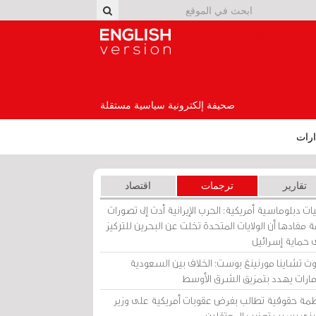
English Version
صحيفة إلكترونية سياسية مستقلة
رات
تقارير
ترجمات
اقتصاد
ات دبلوماسية أمريكية: الحرب الإيرانية أدت إلى تصورات
 مفادها أن الولايات المتحدة تخلت عن البحرين للتركيز
 حماية إسرائيل
ث تشاينا مورنينغ بوست: الخلاف بين السعودية
إمارات يهدد بتمزيق الشرق الأوسط
مة حقوقية تطالب بفرض عقوبات أمريكية على وزير
يني بسبب تعذيب المعتقلين