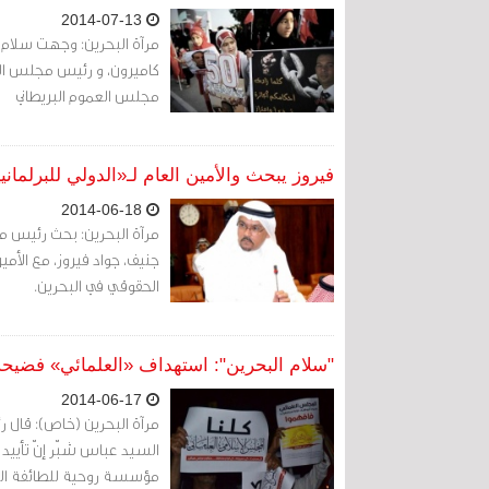
2014-07-13
مرآة البحرين: وجهت سلام ال
كاميرون، و رئيس مجلس الع
مجلس العموم البريطاني
فيروز يبحث والأمين العام لـ«الدولي للبرلما
2014-06-18
مرآة البحرين: بحث رئيس من
جنيف، جواد فيروز، مع الأمين
الحقوقي في البحرين.
"سلام البحرين": استهداف «العلمائي» فضيحة
2014-06-17
مرآة البحرين (خاص): قال ر
السيد عباس شبّر إنّ تأييد 
مؤسسة روحية للطائفة الش