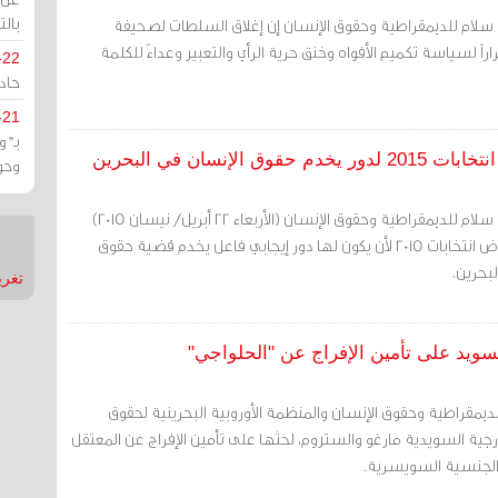
بالت
 سلام للديمقراطية وحقوق الإنسان إن إغلاق السلطات لصحيفة
ً لسياسة تكميم الأفواه وخنق حرية الرأي والتعبير وعداءً للكلمة
-22
حادة
-21
بـ"
نسان في البحرين
وحو
مرآة البحرين: دعت منظمة سلام للديمقراطية وحقوق الإنسان (الأربعاء 22 أبريل/ نيسان 2015)
الأحزاب البريطانية التي تخوض انتخابات 2015 لأن يكون لها دور إيجابي فاعل يخدم قضية حقوق
لبحرين.
تغريدات
السويد على تأمين الإفراج عن "الحلواجي"
لديمقراطية وحقوق الإنسان والمنظمة الأوروبية البحرينية لحقوق
لخارجية السويدية مارغو والستروم، لحثها على تأمين الإفراج عن المعتقل
 الجنسية السويسرية.