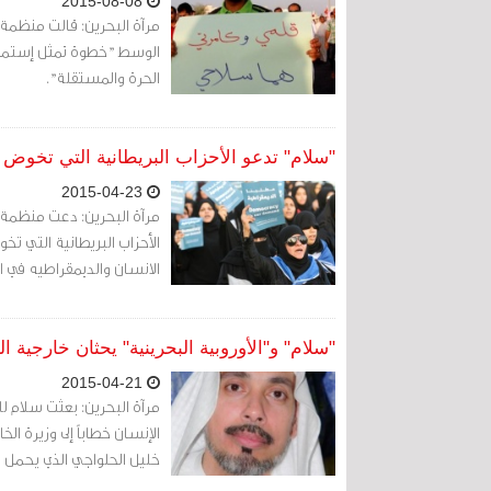
2015-08-08
مرآة البحرين: قالت منظمة
الوسط "خطوة تمثل إستمرارا
الحرة والمستقلة".
"سلام" تدعو الأحزاب البريطانية التي تخوض انتخابات 2015 لدور يخدم حقوق الإ
2015-04-23
الانسان والديمقراطيه في ا
"سلام" و"الأوروبية البحرينية" يحثان خارجية 
2015-04-21
مرآة البحرين: بعثت سلام ل
الإنسان خطاباً إلى وزيرة ا
خليل الحلواجي الذي يحمل