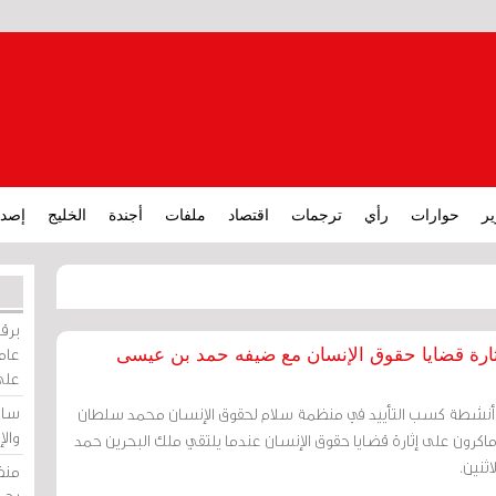
ير
حوارات
رأي
ترجمات
اقتصاد
ملفات
أجندة
الخليج
إصدا
برقي
عامة
رة قضايا حقوق الإنسان مع ضيفه حمد بن عيسى
على
ساو
أنشطة كسب التأييد في منظمة سلام لحقوق الإنسان محمد سلطان
وال
اكرون على إثارة قضايا حقوق الإنسان عندما يلتقي ملك البحرين حمد
ثنين.
منظ
بحر