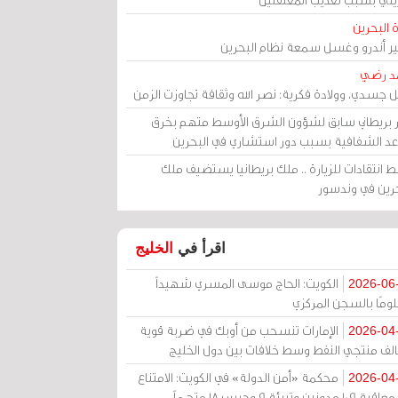
 البحرين
مير أندرو وغسل سمعة نظام البحرين
د رضي
ل جسدي، وولادة فكرية: نصر الله وثقافة تجاوزت الزمن
ر بريطاني سابق لشؤون الشرق الأوسط متهم بخرق
عد الشفافية بسبب دور استشاري في البحرين
 انتقادات للزيارة .. ملك بريطانيا يستضيف ملك
حرين في وندسور
اقرأ في
الخليج
الكويت: الحاج موسى المسري شهيداً
2026-06
ومًا بالسجن المركزي
الإمارات تنسحب من أوبك في ضربة قوية
2026-04
الف منتجي النفط وسط خلافات بين دول الخليج
محكمة «أمن الدولة» في الكويت: الامتناع
2026-04
عن معاقبة 109 مدونين وتبرئة 9 وحبس 18 متهماً