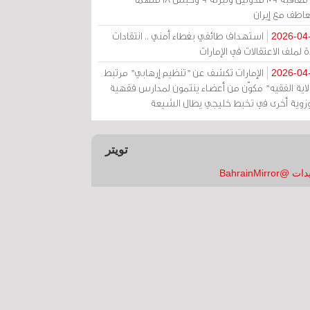
عاطف مع إيران
استهداف طائفي بغطاء أمني .. انتقادات
2026-04
 لملف الاعتقالات في الإمارات
الإمارات تكشف عن "تنظيم إرهابي" مرتبط
2026-04
ولاية الفقيه" مكوّن من أعضاء ينتمون لمدارس فقهية
زوية أخرى في تخبط خليجي يطال الشيعة
تويتر
 @BahrainMirror