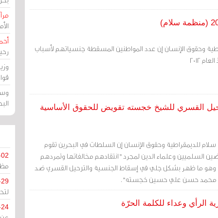
مرآة
الأ
أحم
طية وحقوق الإنسان إن عدد المواطنين المسقطة جنسياتهم لأسباب
رحي
وزي
قوا
وسط
الب
رحيل القسري للشيخ خجسته تقويض للحقوق الأساسية
 سلام للديمقراطية وحقوق الإنسان إن السلطات في البحرين تقوم
ضين السلميين وعلماء الدين لمجرد "انتقادهم مخالفاتها وتمردهم
-02
مظل
 وهو ما ظهر بشكل جلي في إسقاط الجنسية والترحيل القسري ضد
يخ محمد حسن علي حسين خجسته".
-29
لتح
 الرأي وعداء للكلمة الحرّة
-24