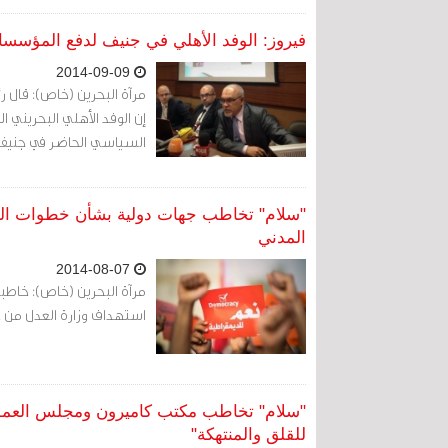
فيروز: الوفد الأهلي في جنيف لدفع المؤسسا
2014-09-09
مرآة البحرين (خاص): قال ر
إن الوفد الأهلي البحريني ا
السياسي الحاضر في جنيف با
"سلام" تخاطب جهات دولية بشأن خطوات ال
المدني
2014-08-07
مرآة البحرين (خاص): خاطب
استهداف وزارة العدل من خ
"سلام" تخاطب مكتب كاميرون ومجلس العموم ا
للقلق والمنتهكة"