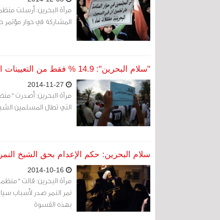
مرآة البحرين: أرسلت منظمة
المشاركة في حوار مؤتمر حوار المنامه المزمع ع
"سلام البحرين": 14.9 % فقط من التعيينات الحكومية بين 2011 و2013 كانت من نصيب الشيعة
2014-11-27
مرآة البحرين: أصدرت "منظمة
التي تطال المسلمين الشيع
سلام البحرين: حكم الإعدام بحق الشيخ النم
2014-10-16
مرآة البحرين: قالت "منظم
نمر النمر صدر لأسباب س
بهذه القسوة