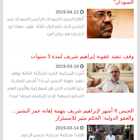
السودان"
2019-04-12
أطاح الجيش السوداني بالرئيس السوداني عمر
البشير الذي حكم البلاد لثلاثة عقود، معلنا عن
احتجازه في مكان آمن
وقف تنفيذ عقوبة إبراهيم شريف لمدة 3 سنوات
2019-03-19
أمرت المحكمة الكبرى الجنائية الثالثة بوقف
تنفيذ عقوبة الحبس لمدة 6 أشهر الصادرة
بحق القيادي البارز في المعارضة والأمين العام
السابق لجمعية (وعد) إبراهيم شريف؛ لمدة
3 سنوات وذلك من تاريخ صدور الحكم
الحبس 6 أشهر لإبراهيم شريف بتهمة إهانة عمر البشير...
والعفو الدولية: الحكم مثير للاسمئزاز
2019-03-14
قضت محكمة بحرينية بحبس الزعيم