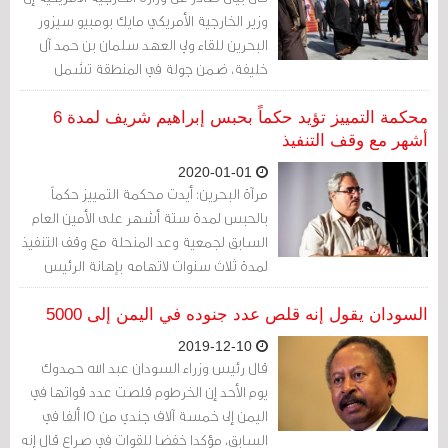
وزير الخارجية الأمريكي مايك بومبيو سيزور
البحرين للقاء ولي العهد سلمان بن حمد آل
خليفة، ضمن جولة في المنطقة تشمل
السودان والإمارات وإسرائيل.
محكمة التمييز تؤيد حكماً بحبس إبراهيم شريف لمدة 6
أشهر مع وقف التنفيذ
2020-01-01
مرآة البحرين: أيدت محكمة التمييز حكماً
بالحبس لمدة ستة أشهر على الأمين العام
السابق لجمعية وعد المنحلة مع وقف التنفيذ
لمدة ثلاث سنوات لاتهامه بإهانة الرئيس
السوداني المخلوع عمر البشير.
السودان يقول إنه قلص عدد جنوده في اليمن إلى 5000
2019-12-10
قال رئيس وزراء السودان عبد الله حمدوك
يوم الأحد إن الخرطوم قلصت عدد قواتها في
اليمن إلى خمسة آلاف جندي من 15 ألفا في
السابق، مؤكدا خفضا للقوات في صراع قال إنه