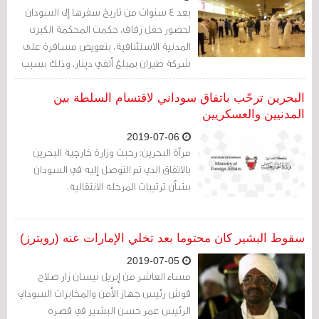
بعد 4 سنوات من تاريخ سفرها إلى السودان
لحضور حفل زفاف، حكمت المحكمة الكبرى
المدنية الاستئنافية، بتعويض مسافرة على
شركة طيران بمبلغ ألفي دينار، وذلك بسبب
إلغاء الشركة لمقعدها بحجة اكتمال العدد
رغم تأكيد الحجز على موقع الشركة
البحرين ترحّب باتفاق سوداني لاقتسام السلطة بين
المدنيين والعسكريين
2019-07-06
مرآة البحرين: رحبت وزارة خارجية البحرين
بالاتفاق الذي تم التوصل إليه في السودان
بشأن ترتيبات المرحلة الانتقالية.
سقوط البشير كان محتوما بعد تخلي الإمارات عنه (رويترز)
2019-07-05
مساء العاشر من إبريل نيسان زار صلاح
قوش رئيس جهاز الأمن والمخابرات السوداني
الرئيس عمر حسن البشير في قصره