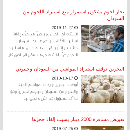
لا يمكن حله عسكريا.
تجار لحوم يشكون استمرار منع استيراد اللحوم من
السودان
2019-11-27
اشتكى تجار لحوم من تضرّرهم جرّاء إيقاف
استيراد الأغنام من جمهورية السودان،
مشيرين إلى أن القرار الذي صدر بمنع استيراد
اللحوم جرّاء تفشي حمى ببعض المناطق كان
مؤقتًا، إلا أنه لم يُلغَ حتى الآن، ما سبّب أضرارًا
لكثير من التجار وتوقف الكثير من مبيعاتهم
البحرين توقف استيراد المواشي من السودان وجيبوتي
خلال الفترة الماضية
2019-10-17
أوقفت البحرين واردات المواشي الحية
واللحوم من السودان وجيبوتي احترازياً وفق
ما أكد مسؤول في الثروة الحيوانية
تعويض مسافرة 2000 دينار بسبب إلغاء حجزها
2019-07-25