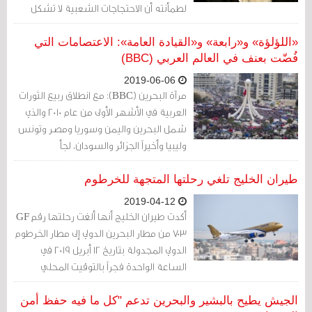
لطمأنته أن الاحتجاجات الشعبية لا تشكل
خطرا على حكمه
«اللؤلؤة» و«رابعة» و«القيادة العامة»: الاعتصامات التي
فُضّت بعنف في العالم العربي (BBC)
2019-06-06
مرآة البحرين (BBC): مع انطلاق ربيع الثورات
العربية في الأشهر الأولى من عام 2010 والذي
شمل البحرين واليمن وسوريا ومصر وتونس
وليبيا وأخيراً الجزائر والسودان، لجأ
المتظاهرون إلى أساليب وأشكال مختلفة من
الاحتجاجات والأنشطة لتحقيق مطالبهم. كان
طيران الخليج تلغي رحلتها المتجهة للخرطوم
على رأس تلك الأساليب اللجوء إلى تكتيك
2019-04-12
الاعتصام الدائم في الساحات العامة أو
أكدت طيران الخليج أنها ألغت رحلتها رقم GF
المركزية والتجمع بأعداد كبيرة مع وجود
703 من مطار البحرين الدولي إلى مطار الخرطوم
تغطية إعلامية دائمة لما يجري على أمل أن
الدولي المجدولة بتاريخ 12 أبريل 2019 في
يجبر ذلك السلطات على التردد في فض
الساعة الواحدة فجراً بالتوقيت المحلي
الاعتصامات.
الجيش يطيح بالبشير والبحرين تدعم "كل ما فيه حفظ أمن