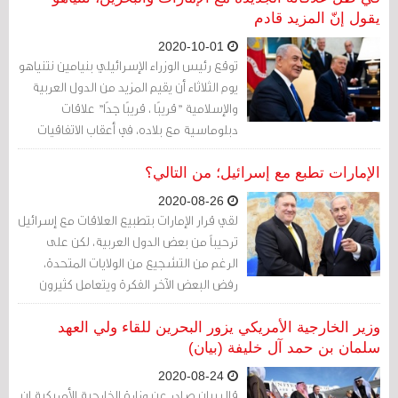
القدس المغتصبة من اليهود وكان ذهابها
يقول إنّ المزيد قادم
طلبا للأمن "المفقود"، أما القبيلة الثانية
2020-10-01
والتي تزمع على القيام برحلة الشتاء، فتذهب
توقع رئيس الوزراء الإسرائيلي بنيامين نتنياهو
طلبا للرزق وتحقيق الأمن الغذائي
يوم الثلاثاء أن يقيم المزيد من الدول العربية
والإسلامية "قريبًا ، قريبًا جدًا" علاقات
دبلوماسية مع بلاده، في أعقاب الاتفاقيات
التي تم توقيعها هذا الشهر مع الإمارات
العربية المتحدة والبحرين.
الإمارات تطبع مع إسرائيل؛ من التالي؟
2020-08-26
لقي قرار الإمارات بتطبيع العلاقات مع إسرائيل
ترحيباً من بعض الدول العربية، لكن على
الرغم من التشجيع من الولايات المتحدة،
رفض البعض الآخر الفكرة ويتعامل كثيرون
معها بحذر.
وزير الخارجية الأمريكي يزور البحرين للقاء ولي العهد
سلمان بن حمد آل خليفة (بيان)
2020-08-24
قال بيان صادر عن وزارة الخارجية الأمريكية إن