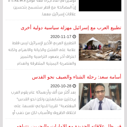
كوهين في لقاء أجراه معه موقع i24NEWS
إنّ المصالحة مع قطر ستسمح بتحسين
علاقات إسرائيل معها.
تطبيع العرب مع إسرائيل مهزلة سياسية دولية أخرى
2020-11-17
التطبيع العربي الأخير لإسرائيل ليس فقط
علامة على الفشل والخيانة والانهزام، ولكنه
اعتراف آخر بصعود الترامبية والتمييز
والعنصرية اليمينية المتطرفة وانعدام
المساواة والفصل العنصري العالمي في
جميع أنحاء العالم.
أسامة سعد: رحلة الشتاء والصيف نحو القدس
2020-10-28
بعد أكثر من ألف وأربعمائة عام يقوم العرب
برحلتين مشابهتين ولكن نحو القدس"
المغتصبة" تقريبا للدواعي نفسها، على
اختلاف الظروف والأسباب لكل من ذهب أو
سيذهب بإحدى هاتين الرحلتين، فالقبيلة
العربية الأولى ذهبت في رحلة الصيف نحو
في ظل علاقاته الجديدة مع الإمارات والبحرين، نتنياهو