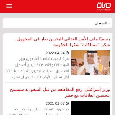
القائمة
الرئيسي
» السودان
رسميًا ملف الأمن الغذائي للبحرين صار في المجهول..
شكرا "ممتلكات" شكرا للحكومة
2022-04-24
مرآة البحرين (خاص): أعلن وزير وزير
المواصلات والاتصالات كمال بن أحمد إن
الصندوق السيادي للبحرين (شركة ممتلكات)
أجّل استثمار الأرض التي يفترض أن تعتمد
عليها البحرين في بناء أمنها الغذائي، إلى أجلٍ
غير مسمى.
وزير إسرائيلي: رفع المقاطعة من قبل السعودية سيسمح
بتحسين العلاقات مع قطر
2021-01-07
صرّح وزير الاستخبارات الإسرائيلي إيلي