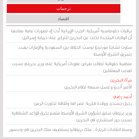
ترجمات
اقتصاد
برقيات دبلوماسية أمريكية: الحرب الإيرانية أدت إلى تصورات عامة مفادها
أن الولايات المتحدة تخلت عن البحرين للتركيز على حماية إسرائيل
ساوث تشاينا مورنينغ بوست: الخلاف بين السعودية والإمارات يهدد
بتمزيق الشرق الأوسط
منظمة حقوقية تطالب بفرض عقوبات أمريكية على وزير بحريني بسبب
تعذيب المعتقلين
مرآة البحرين
الأمير أندرو وغسل سمعة نظام البحرين
أحمد رضي
رحيل جسدي، وولادة فكرية: نصر الله وثقافة تجاوزت الزمن
وزير بريطاني سابق لشؤون الشرق الأوسط متهم بخرق قواعد الشفافية
بسبب دور استشاري في البحرين
وسط انتقادات للزيارة .. ملك بريطانيا يستضيف ملك البحرين في وندسور