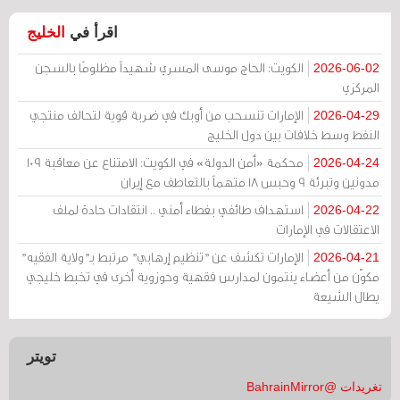
اقرأ في
الخليج
الكويت: الحاج موسى المسري شهيداً مظلومًا بالسجن
2026-06-02
المركزي
الإمارات تنسحب من أوبك في ضربة قوية لتحالف منتجي
2026-04-29
النفط وسط خلافات بين دول الخليج
محكمة «أمن الدولة» في الكويت: الامتناع عن معاقبة 109
2026-04-24
مدونين وتبرئة 9 وحبس 18 متهماً بالتعاطف مع إيران
استهداف طائفي بغطاء أمني .. انتقادات حادة لملف
2026-04-22
الاعتقالات في الإمارات
الإمارات تكشف عن "تنظيم إرهابي" مرتبط بـ"ولاية الفقيه"
2026-04-21
مكوّن من أعضاء ينتمون لمدارس فقهية وحوزوية أخرى في تخبط خليجي
يطال الشيعة
تويتر
تغريدات @BahrainMirror