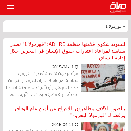
القائمة
الرئيسي
» فورمولا 1
لتسوية شكوى قدّمتها منظمة ADHRB: "فورمولا 1" تصدر
سياسة لمراعاة اعتبارات حقوق الإنسان في البحرين خلال
إقامة السباق
2015-04-11
مرآة البحرين (خاص): أصدرت الفورمولا 1
سياسة لمراعاة الاعتبارات اللازمة، والتي من
خلالها يتم تقييم أي تأثير قد تحمله نشاطاتها
على أي دولة مضيفة، بما فيها تأثيرها على
وضع حقوق الإنسان في البحرين، واتّخاذ
الخطوات الضرورية للتخفيف منه.
بالصور: الآلاف يتظاهرون: للإفراج عن أمين عام الوفاق
ورفضا لـ "فورمولا البحرين"
2015-04-11
مرآة البحرين (خاص): تظاهر الآلاف في البحرين