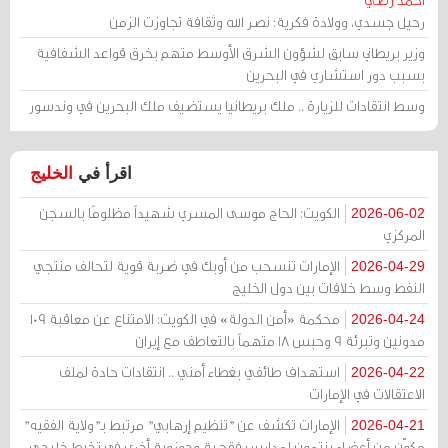
رحيل جسدي، وولادة فكرية: نصر الله وثقافة تجاوزت الزمن
وزير بريطاني سابق لشؤون الشرق الأوسط متهم بخرق قواعد الشفافية
بسبب دور استشاري في البحرين
وسط انتقادات للزيارة .. ملك بريطانيا يستضيف ملك البحرين في وندسور
اقرأ في
الخليج
الكويت: الحاج موسى المسري شهيداً مظلومًا بالسجن
2026-06-02
المركزي
الإمارات تنسحب من أوبك في ضربة قوية لتحالف منتجي
2026-04-29
النفط وسط خلافات بين دول الخليج
محكمة «أمن الدولة» في الكويت: الامتناع عن معاقبة 109
2026-04-24
مدونين وتبرئة 9 وحبس 18 متهماً بالتعاطف مع إيران
استهداف طائفي بغطاء أمني .. انتقادات حادة لملف
2026-04-22
الاعتقالات في الإمارات
الإمارات تكشف عن "تنظيم إرهابي" مرتبط بـ"ولاية الفقيه"
2026-04-21
مكوّن من أعضاء ينتمون لمدارس فقهية وحوزوية أخرى في تخبط خليجي