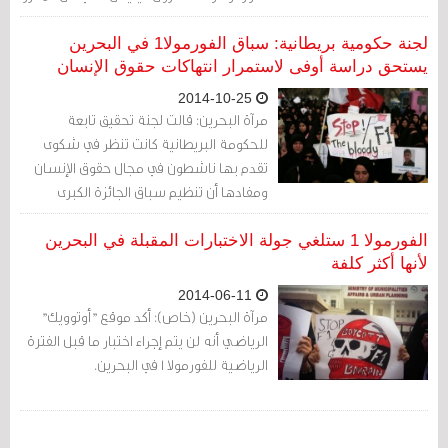
أن يُصبح المُساهم الأكبر داخل الشركة بحلول
العام 2015.
لجنة حكومية بريطانية: سباق الفورمولا1 في البحرين
يستحق دراسة أوفى لاستمرار انتهاكات حقوق الإنسان
2014-10-25
مرآة البحرين: قالت لجنة تحقيق تابعة
للحكومة البريطانية كانت تنظر في شكوى
تقدم بها ناشطون في مجال حقوق الإنسان
ومفادها أن تنظيم سباق الجائزة الكبرى
فورمولا1 في البحرين "يستحق دراسة أوفى".
الفورمولا 1 ستلغي جولة الاختبارات المقبلة في البحرين
لأنها أكثر كلفة
2014-06-11
مرآة البحرين (خاص): أكد موقع "أوتوويك"
الرياضي أنه لن يتم إجراء اختبار ما قبل الفترة
الرياضية للفورمولا 1 في البحرين.