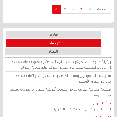
الصفحات : 4
3
4
تقارير
ترجمات
اقتصاد
برقيات دبلوماسية أمريكية: الحرب الإيرانية أدت إلى تصورات عامة مفادها
أن الولايات المتحدة تخلت عن البحرين للتركيز على حماية إسرائيل
ساوث تشاينا مورنينغ بوست: الخلاف بين السعودية والإمارات يهدد
بتمزيق الشرق الأوسط
منظمة حقوقية تطالب بفرض عقوبات أمريكية على وزير بحريني بسبب
تعذيب المعتقلين
مرآة البحرين
الأمير أندرو وغسل سمعة نظام البحرين
أحمد رضي