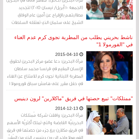
(الجمعة 10 أبريل/ نيسان 2015) لتجديد
مطالبتهم بالإفراج عن أمين عام الوفاق
الشيخ على سلمان الذي تعتقله السلطات
منذ (28 ديسمبر/ كانون الأول 2014) ورفضا
لإقامة سباق الفورمولا 1.
ناشط بحريني يطلب من المطربة نجوى كرم عدم الغناء
في "الفورمولا 1"
2015-04-10
مرآة البحرين: دعا عضو مركز البحرين لحقوق
الإنسان المقيم في فرنسا محمد سلطان
المطربة اللبنانية نجوى كرم للامتناع عن الغناء
في حفل مقرر على هامش سباق فورومولا 1
المقرر (17 -19 الشهر الجاري).
"ممتلكات" تبيع حصتها في فريق "ماكلارين" لرون دينيس
2014-12-13
مرآة البحرين: وافقت شركة مُمتلكات
البحرينيّة القابضة والتي تملك أكثريّة الأسهم
في فريق مكلارن بيع جزء من حصتها في فريق
الفورمولا واحد الى رون دينيس، الذي من المُقرّر