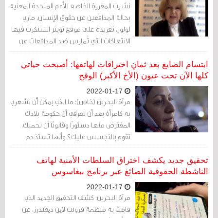
نشرت المقررة الخاصة للأمم المتحدة المعنية
بحالة المدافعين عن حقوق الإنسان، ماري
لولور، تغريدة على موقع تويتر استنكرت فيها
الانتهاكات التي تُمارس ضد المدافعات عن
حقوق الإنسان عبر برنامج بيغاسوس
للتّجسس.
ابتسام الصايغ بعد ثمانِ اختراقات لهاتفها: أصبحت حياتي
كلها الآن تحت عيون (الأخ الأكبر) الوقح
2022-01-17
مرآة البحرين (خاص): ما الذي يمكن أن تشعري
به كامرأة بعد أن تعرفي أن حكومة بلادك
المفترض منها دستورًا وقانونًا أن تحميك،
تقوم بالتجسس عليك؟ وأنها تستخدم
هاتفك الجوّال كسلاحٍ ضدك، وأن كل حياتك
تحت عين رقيب بلا ضمير ولا أخلاق، ويملك
تحقيق جديد يكشف اختراق السلطات الأمنية لهاتف
السلطات كلها في البلاد .
الناشطة الحقوقية الصائغ عبر برنامج بيغاسوس
2022-01-17
مرآة البحرين: كشف التحقیق الجدید الذي
قامت به منظمة فرونت لاین دیفندرز، عن