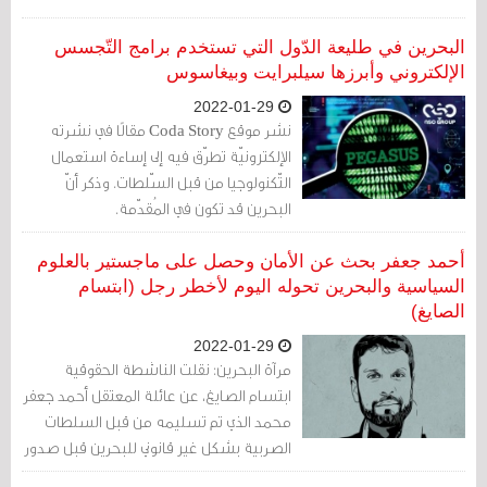
البحرين في طليعة الدّول التي تستخدم برامج التّجسس
الإلكتروني وأبرزها سيلبرايت وبيغاسوس
2022-01-29
نشر موقع Coda Story مقالًا في نشرته
الإلكترونيّة تطرّق فيه إلى إساءة استعمال
التّكنولوجيا من قبل السّلطات. وذكر أنّ
البحرين قد تكون في المُقدّمة.
أحمد جعفر بحث عن الأمان وحصل على ماجستير بالعلوم
السياسية والبحرين تحوله اليوم لأخطر رجل (ابتسام
الصايغ)
2022-01-29
مرآة البحرين: نقلت الناشطة الحقوقية
ابتسام الصايغ، عن عائلة المعتقل أحمد جعفر
محمد الذي تم تسليمه من قبل السلطات
الصربية بشكل غير قانوني للبحرين قبل صدور
الحكم النهائي مطالبتها بحق الحصول على