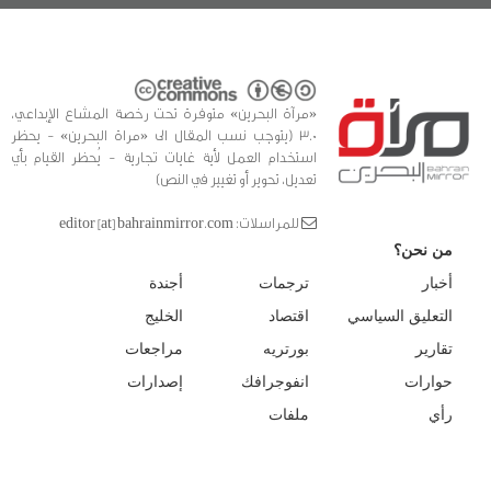
«مرآة البحرين» متوفرة تحت رخصة المشاع الإبداعي،
3.0 (يتوجب نسب المقال الى «مراة البحرين» - يحظر
استخدام العمل لأية غايات تجارية - يُحظر القيام بأي
تعديل، تحوير أو تغيير في النص)
للمراسلات: editor [at] bahrainmirror.com
من نحن؟
أخبار
ترجمات
أجندة
التعليق السياسي
اقتصاد
الخليج
تقارير
بورتريه
مراجعات
حوارات
انفوجرافك
إصدارات
رأي
ملفات