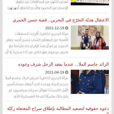
تعرّض اثنتین من المدافعات عن حقوق
الإنسان من البحرین والأردن لاختراق أجھزتھن
باستخدام برنامج التجسس "بیغاسوس"،
وھو برنامج تابع لمجموعة "إن أس أو".
الاعتقال هديّة التخرّج في البحرين.. قصة حسن الجمري
2021-12-19
مرآة البحرين (خاص): أفرجت السلطات
الأمنية عن المعتقل الشاب حسن أحمد جعفر
الجمري، ورغم أن هذا الإفراج جاء متزامناً مع
صدور مرسوم عفو خاص عن 105 سجيناً، إلا أن
الجمري تم إطلاق سراحه بموجب نظام
العقوبات البديلة.
الرائد جاسم الملا... عندما يفقد الرجل شرف وعوده
2021-04-19
مرآة البحرين (خاص): لم يكن الرائد جاسم الملا
بحجم كلمته ووعده الذي أعطاه مساء أمس
الأول (السبت) لعوائل سجناء سياسيين. لم
يكن ذلك مشرّفًا للبدلة العسكرية التي
يلبسها.
دعوة حقوقية لتصعيد المطالبة بإطلاق سراح المعتقلة زكيّة