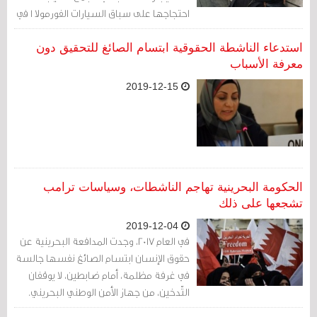
احتجاجها على سباق السيارات الفورمولا 1 في
2017، كما أكدت امرأة أخرى أنها تعرضت
لانتهاكات مشابهة في المجمع نفسه بعدها
استدعاء الناشطة الحقوقية ابتسام الصائغ للتحقيق دون
بأسابيع قليلة.
معرفة الأسباب
2019-12-15
الحكومة البحرينية تهاجم الناشطات، وسياسات ترامب
تشجعها على ذلك
2019-12-04
في العام 2017، وجدت المدافعة البحرينية عن
حقوق الإنسان ابتسام الصائغ نفسها جالسة
في غرفة مظلمة، أمام ضابطين، لا يوقفان
التّدخين، من جهاز الأمن الوطني البحريني.
سخر منها أحدهما، بعد أن قدّم نفسه على