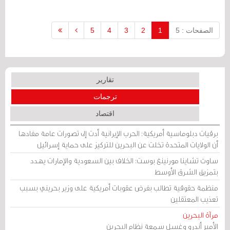
أنه "جلاد" بالقول إنه "لن يسمعك أحد في
هذا المكان. لا أحد يستطيع حمايتك هنا ، لا
مجلس حقوق الإنسان أو أي منظمة أخرى. أنت
الصفحات : 5
1
2
3
4
5
تعرفين أنّ لدينا ضوءًا أخضر من ترامب ، أليس
كذلك؟ "
تقارير
ترجمات
اقتصاد
برقيات دبلوماسية أمريكية: الحرب الإيرانية أدت إلى تصورات عامة مفادها
أن الولايات المتحدة تخلت عن البحرين للتركيز على حماية إسرائيل
ساوث تشاينا مورنينغ بوست: الخلاف بين السعودية والإمارات يهدد
بتمزيق الشرق الأوسط
منظمة حقوقية تطالب بفرض عقوبات أمريكية على وزير بحريني بسبب
تعذيب المعتقلين
مرآة البحرين
الأمير أندرو وغسل سمعة نظام البحرين