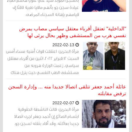
بالسجن المؤبد سيد علي علوي هاشم أطباء
عيادة سجن جو بأنهم مافيا طبية لافتًا إلى
قيامهم بإهانة السجناء المرضى.
"الداخلية" تعتقل أقرباء معتقل سياسي مصاب بمرض
نفسي هرب من المستشفى وظهر بحال يرثى لها
2022-02-13
مرآة البحرين: اعتقلت قوات أمنية مساء أمس
السبت 12 فبراير 2022، اثنين من أقرباء معتقل
سياسي، زعمت الوزارة هروبه من
مستشفى الطب النفسي حيث ينزل هناك
منذ ليست بالقصيرة كمريض نفسي.
عائلة أحمد جعفر تتلقى اتصالا جديدا منه ... وإدارة السجن
ترفض مقابلته
2022-02-07
مرآة البحرين: قالت الناشطة الحقوقية
ابتسام الصائغ إن أحمد جعفر اجرى اتصالا
جديدا بعائلته، وقد أفاد بنقله لسجن جو.