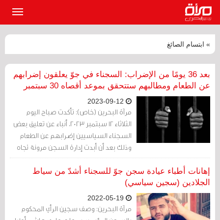
القائمة
الرئيسي
» ابتسام الصائغ
بعد 36 يومًا من الإضراب: السجناء في جوّ يعلقون إضرابهم
عن الطعام ومطالبهم ستتحقق بموعد أقصاه 30 سبتمبر
2023-09-12
مرآة البحرين (خاص): تأكدت صباح اليوم
الثلاثاء 12 سبتمبر 2023، أنباء عن تعليق بعض
السجناء السياسيين إضرابهم عن الطعام
وذلك بعد أن أبدت إدارة السجن مرونة تجاه
المطالب، وذلك وفق ما ذكرته مصادر حقوقية.
إهانات أطباء عيادة سجن جوّ للسجناء أشدّ من سياط
الجلادين (سجين سياسي)
2022-05-19
مرآة البحرين: وصف سجين الرأي المحكوم