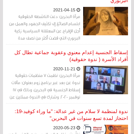
البربوري
2021-04-15
مرآة البحرين: دعت الناشطة الحقوقية
ابتسام الصائغ إلى تكثيف الجهود والعمل من
أجل الإفراج عن المعتقلة السياسية زكية
البربوري التي قضت أكثر من نصف مدة
محكوميتها البالغة خمس سنين.
إسقاط الجنسية إعدام معنوي وعقوبة جماعية تطال كل
أفراد الأسرة ( ندوة حقوقية)
2020-11-21
مرآة البحرين: نظمت 7 منظمات حقوقية
ندوة عن بعد عبر برنامج زوم بعنوان: مآلات
إسقاط الجنسية في البحرين، وذلك في 17
نوفمبر 2020. وشارك في الندوة ممثلين عن
المنظمات المُنظِّمة إضافة إلى عدد من ضحايا
إسقاط الجنسية في البحرين.
ندوة لمنظمة لا سلام من غير عدالة: "ما وراء كوفيد-19:
احتجاز لمدة تسع سنوات في البحرين"
2020-05-23