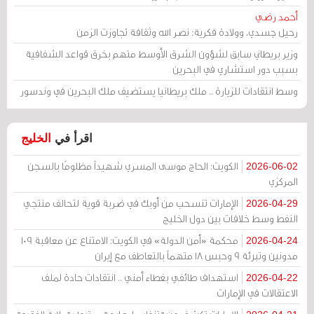
أحمد رضي
رحيل جسدي، وولادة فكرية: نصر الله وثقافة تجاوزت الزمن
وزير بريطاني سابق لشؤون الشرق الأوسط متهم بخرق قواعد الشفافية
بسبب دور استشاري في البحرين
وسط انتقادات للزيارة .. ملك بريطانيا يستضيف ملك البحرين في وندسور
اقرأ في
الخليج
الكويت: الحاج موسى المسري شهيداً مظلومًا بالسجن
2026-06-02
المركزي
الإمارات تنسحب من أوبك في ضربة قوية لتحالف منتجي
2026-04-29
النفط وسط خلافات بين دول الخليج
محكمة «أمن الدولة» في الكويت: الامتناع عن معاقبة 109
2026-04-24
مدونين وتبرئة 9 وحبس 18 متهماً بالتعاطف مع إيران
استهداف طائفي بغطاء أمني .. انتقادات حادة لملف
2026-04-22
الاعتقالات في الإمارات