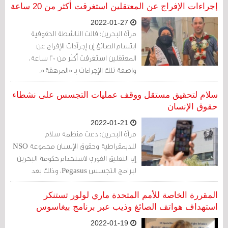
زيارة لمقابلته للاطمئنان عليه، وهو لم يتحقق
إجراءات الإفراج عن المعتقلين استغرقت أكثر من 20 ساعة
حتى هذا اليوم.
2022-01-27
مرآة البحرين: قالت الناشطة الحقوقية
ابتسام الصائغ إن إجرآدات الإفراج عن
المعتقلين استغرقت أكثر من 20 ساعة،
واصفة تلك الإجراءات بـ «المرهقة».
سلام لتحقيق مستقل ووقف عمليات التجسس على نشطاء
حقوق الإنسان
2022-01-21
مرآة البحرين: دعت منظمة سلام
للديمقراطية وحقوق الإنسان مجموعة NSO
إلي التعليق الفوري لاستخدام حكومة البحرين
لبرامج التجسس Pegasus، وذلك بعد
فضيحة التجسس على نشطاء حقوقيين.
المقررة الخاصة للأمم المتحدة ماري لولور تستنكر
استهداف هواتف الصائغ وذيب عبر برنامج بيغاسوس
2022-01-19