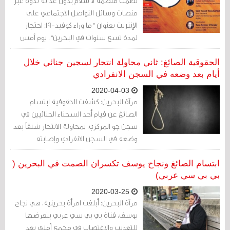
نظّمت منظمة لا سلام بدون عدالة ندوة عبر
منصات وسائل التواصل الاجتماعي على
الإنترنت بعنوان "ما وراء كوفيد-19: احتجاز
لمدة تسع سنوات في البحرين"، يوم أمس
الجمعة، ضمن سلسلة من ندواتها
الأسبوعية في ظل جائحة الكورونا.
الحقوقية الصائغ: ثاني محاولة انتحار لسجين جنائي خلال
أيام بعد وضعه في السجن الانفرادي
2020-04-03
مرآة البحرين: كشفت الحقوقية ابتسام
الصائغ عن قيام أحد السجناء الجنائيين في
سجن جو المركزي، بمحاولة الانتحار شنقاً بعد
وضعه في السجن الانفرادي وإصابته
بالاكتئاب، وأوضحت أن هذه محاولة انتحار
لهذا السجين خلال هذا الأسبوع.
ابتسام الصائغ ونجاح يوسف تكسران الصمت في البحرين (
بي بي سي عربي)
2020-03-25
مرآة البحرين: أبلغت امرأة بحرينية، هي نجاح
يوسف، قناة بي بي سي عربي بتعرضها
للتعذيب والاغتصاب في مجمع أمني بعد